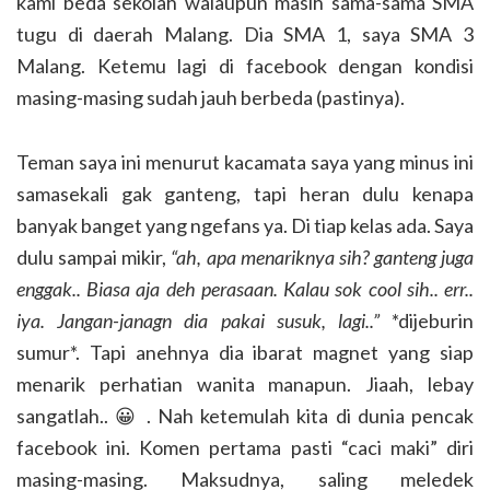
kami beda sekolah walaupun masih sama-sama SMA
tugu di daerah Malang. Dia SMA 1, saya SMA 3
Malang. Ketemu lagi di facebook dengan kondisi
masing-masing sudah jauh berbeda (pastinya).
Teman saya ini menurut kacamata saya yang minus ini
samasekali gak ganteng, tapi heran dulu kenapa
banyak banget yang ngefans ya. Di tiap kelas ada. Saya
dulu sampai mikir,
“ah, apa menariknya sih? ganteng juga
enggak.. Biasa aja deh perasaan. Kalau sok cool sih.. err..
iya. Jangan-janagn dia pakai susuk, lagi..”
*dijeburin
sumur*. Tapi anehnya dia ibarat magnet yang siap
menarik perhatian wanita manapun. Jiaah, lebay
sangatlah.. 😀 . Nah ketemulah kita di dunia pencak
facebook ini. Komen pertama pasti “caci maki” diri
masing-masing. Maksudnya, saling meledek