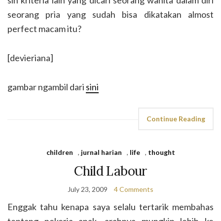
sih kriteria lain yang dicari seorang wanita dalam diri
seorang pria yang sudah bisa dikatakan almost
perfect macam itu?
[devieriana]
gambar ngambil dari
sini
Continue Reading
children
,
jurnal harian
,
life
,
thought
Child Labour
July 23, 2009
4 Comments
Enggak tahu kenapa saya selalu tertarik membahas