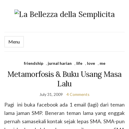
Menu
friendship
,
jurnal harian
,
life
,
love
,
me
Metamorfosis & Buku Usang Masa
Lalu
July 31, 2009
4 Comments
Pagi ini buka facebook ada 1 email (lagi) dari teman
lama jaman SMP. Beneran teman lama yang enggak
pernah samasekali kontak sejak lepas SMA. SMA-pun