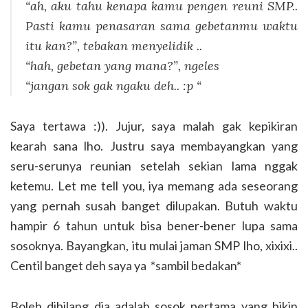
“ah, aku tahu kenapa kamu pengen reuni SMP..
Pasti kamu penasaran sama gebetanmu waktu
itu kan?”, tebakan menyelidik ..
“hah, gebetan yang mana?”, ngeles
“jangan sok gak ngaku deh.. :p “
Saya tertawa :)). Jujur, saya malah gak kepikiran
kearah sana lho. Justru saya membayangkan yang
seru-serunya reunian setelah sekian lama nggak
ketemu. Let me tell you, iya memang ada seseorang
yang pernah susah banget dilupakan. Butuh waktu
hampir 6 tahun untuk bisa bener-bener lupa sama
sosoknya. Bayangkan, itu mulai jaman SMP lho, xixixi..
Centil banget deh saya ya *sambil bedakan*
Boleh dibilang dia adalah sosok pertama yang bikin