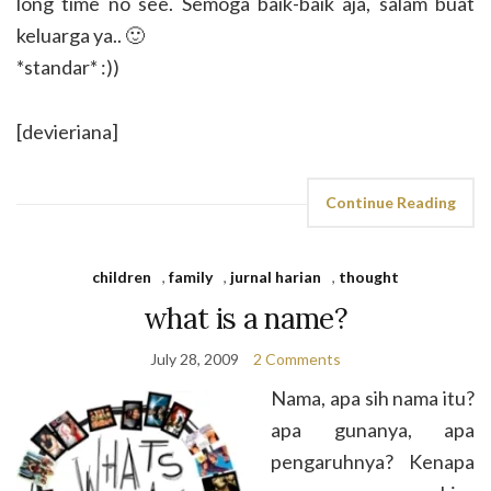
long time no see. Semoga baik-baik aja, salam buat
keluarga ya.. 🙂
*standar* :))
[devieriana]
Continue Reading
children
,
family
,
jurnal harian
,
thought
what is a name?
July 28, 2009
2 Comments
Nama, apa sih nama itu?
apa gunanya, apa
pengaruhnya? Kenapa