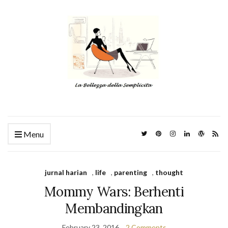
Menu
jurnal harian
,
life
,
parenting
,
thought
Mommy Wars: Berhenti
Membandingkan
February 23, 2016
2 Comments