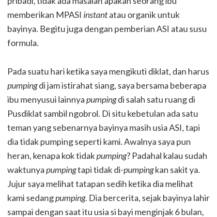
pribadi, tidak ada masalah apakah seorang ibu
memberikan MPASI
instant
atau organik untuk
bayinya. Begitu juga dengan pemberian ASI atau susu
formula.
Pada suatu hari ketika saya mengikuti diklat, dan harus
pumping
di jam istirahat siang, saya bersama beberapa
ibu menyusui lainnya
pumping
di salah satu ruang di
Pusdiklat sambil ngobrol. Di situ kebetulan ada satu
teman yang sebenarnya bayinya masih usia ASI, tapi
dia tidak pumping seperti kami. Awalnya saya pun
heran, kenapa kok tidak
pumping
? Padahal kalau sudah
waktunya
pumping
tapi tidak di-
pumping
kan sakit ya.
Jujur saya melihat tatapan sedih ketika dia melihat
kami sedang
pumping
. Dia bercerita, sejak bayinya lahir
sampai dengan saat itu usia si bayi menginjak 6 bulan,