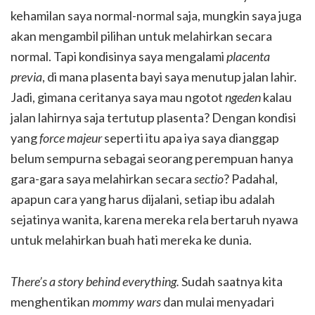
kehamilan saya normal-normal saja, mungkin saya juga
akan mengambil pilihan untuk melahirkan secara
normal. Tapi kondisinya saya mengalami
placenta
previa
, di mana plasenta bayi saya menutup jalan lahir.
Jadi, gimana ceritanya saya mau ngotot
ngeden
kalau
jalan lahirnya saja tertutup plasenta? Dengan kondisi
yang
force majeur
seperti itu apa iya saya dianggap
belum sempurna sebagai seorang perempuan hanya
gara-gara saya melahirkan secara
sectio
? Padahal,
apapun cara yang harus dijalani, setiap ibu adalah
sejatinya wanita, karena mereka rela bertaruh nyawa
untuk melahirkan buah hati mereka ke dunia.
There’s a story behind everything.
Sudah saatnya kita
menghentikan
mommy wars
dan mulai menyadari