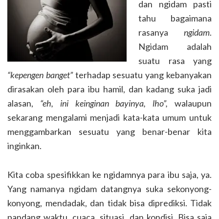
dan ngidam pasti
tahu bagaimana
rasanya
ngidam
.
Ngidam adalah
suatu rasa yang
“kepengen banget”
terhadap sesuatu yang kebanyakan
dirasakan oleh para ibu hamil, dan kadang suka jadi
alasan,
“eh, ini keinginan bayinya, lho”,
walaupun
sekarang mengalami menjadi kata-kata umum untuk
menggambarkan sesuatu yang benar-benar kita
inginkan.
Kita coba spesifikkan ke ngidamnya para ibu saja, ya.
Yang namanya ngidam datangnya suka sekonyong-
konyong, mendadak, dan tidak bisa diprediksi. Tidak
pandang waktu, cuaca, situasi, dan kondisi. Bisa saja