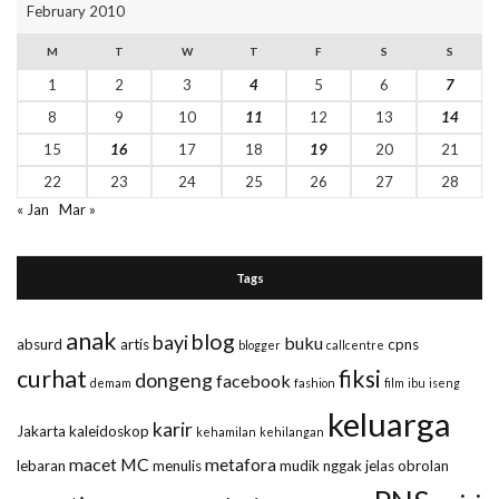
February 2010
M
T
W
T
F
S
S
1
2
3
4
5
6
7
8
9
10
11
12
13
14
15
16
17
18
19
20
21
22
23
24
25
26
27
28
« Jan
Mar »
Tags
anak
blog
bayi
buku
absurd
artis
cpns
blogger
callcentre
curhat
fiksi
dongeng
facebook
demam
fashion
film
ibu
iseng
keluarga
karir
Jakarta
kaleidoskop
kehamilan
kehilangan
macet
MC
metafora
lebaran
menulis
mudik
nggak jelas
obrolan