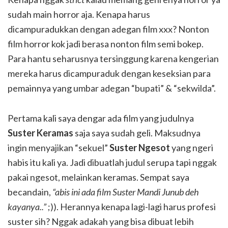
sudah main horror aja. Kenapa harus
dicampuradukkan dengan adegan film xxx? Nonton
film horror kok jadi berasa nonton film semi bokep.
Para hantu seharusnya tersinggung karena kengerian
mereka harus dicampuraduk dengan keseksian para
pemainnya yang umbar adegan “bupati” & “sekwilda”.
Pertama kali saya dengar ada film yang judulnya
Suster Keramas
saja saya sudah geli. Maksudnya
ingin menyajikan “sekuel”
Suster Ngesot
yang ngeri
habis itu kali ya. Jadi dibuatlah judul serupa tapi nggak
pakai ngesot, melainkan keramas. Sempat saya
becandain,
“abis ini ada film Suster Mandi Junub deh
kayanya..”
;)). Herannya kenapa lagi-lagi harus profesi
suster sih? Nggak adakah yang bisa dibuat lebih