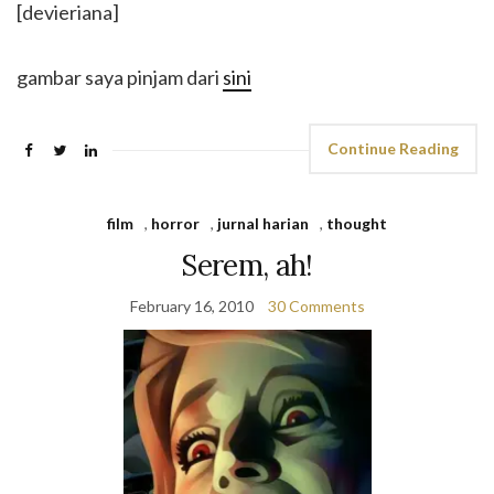
[devieriana]
gambar saya pinjam dari
sini
Continue Reading
film
,
horror
,
jurnal harian
,
thought
Serem, ah!
February 16, 2010
30 Comments