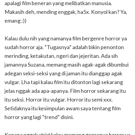
apalagi film beneran yang melibatkan manusia.
Makasih deh, mending enggak, ha5x. Konyol kan? Ya,
emang ;))
Kalau dulu nih yang namanya film bergenre horror ya
sudah horror aja. “Tugasnya” adalah bikin penonton
merinding, ketakutan, ngeri dan jejeritan. Ada sih
jamannya Suzana, memang masih agak-agak dibumbui
adegan seksi-seksi yang di jaman itu dianggap agak
vulgar. Lha tapi kalau film itu ditonton lagi sekarang
jelas nggak ada apa-apanya. Film horror sekarang itu
itu seksi. Horror itu vulgar. Horror itu semi xxx.
Setidaknya itu kesimpulan awam saya tentang film
horror yang lagi “trend” disini.
Kenapa nggak
strict
kalau memang genrenya horror ya