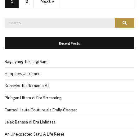
1
2
Next »
Search
Search
for:
Recent Posts
Raga yang Tak Lagi Sama
Happines Unframed
Konselor Itu Bernama AI
Piringan Hitam di Era Streaming
Fantasi Haute Couture ala Emily Cooper
Jejak Bahasa di Era Linimasa
An Unexpected Stay, A Life Reset