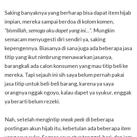
Saking banyaknya yang berharap bisa dapat item hijab
impian, mereka sampai berdoa di kolom komen,
“bismillah, semoga aku dapet yang ini…”
. Mungkin
semacam menyugesti diri sendiri ya, saking
kepengennya. Biasanya di sana juga ada beberapa jasa
titip yang ikut nimbrung menawarkan jasanya,
barangkali ada calon konsumen yang mau titip beli ke
mereka. Tapi sejauh ini sih saya belum pernah pakai
jasa titip untuk beli-beli barang, karena ya saya
orangnya nggak ngoyo, kalau dapet ya syukur, enggak
ya berarti belum rezeki.
Nah, setelah mengintip
sneak peek
di beberapa
postingan akun hijab itu, kebetulan ada beberapa
item
yang saya suka. Segera saya atur tanggal, hari, dan jam