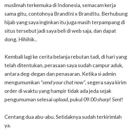
muslimah terkemuka di Indonesia, semacam kerja
sama gitu, contohnya BrandIni x BrandItu. Berhubung
hijab yang saya inginkan itu juga masih terpampang di
situs tersebut jadi saya beli di web saja, dan dapat
dong. Hihihik..
Kembali lagi ke cerita belanja rebutan tadi, di hari yang
telah ditentukan, perasaan saya sudah campur aduk,
antara deg-degan dan penasaran. Ketika si admin
mengumumkan
“send your chat now”
, segera saya kirim
order di waktu yang hampir tidak ada jeda sejak
pengumuman selesai
upload
, pukul 09.00
sharp
!
Sent
!
Centang dua abu-abu. Setidaknya sudah terkirimlah
ya.