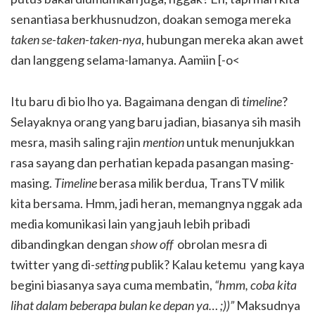
senantiasa berkhusnudzon, doakan semoga mereka
taken se-taken-taken-nya
, hubungan mereka akan awet
dan langgeng selama-lamanya. Aamiin [-o<
Itu baru di bio lho ya. Bagaimana dengan di
timeline
?
Selayaknya orang yang baru jadian, biasanya sih masih
mesra, masih saling rajin
mention
untuk menunjukkan
rasa sayang dan perhatian kepada pasangan masing-
masing.
Timeline
berasa milik berdua, TransTV milik
kita bersama. Hmm, jadi heran, memangnya nggak ada
media komunikasi lain yang jauh lebih pribadi
dibandingkan dengan
show off
obrolan mesra di
twitter yang di-
setting
publik? Kalau ketemu yang kaya
begini biasanya saya cuma membatin,
“hmm, coba kita
lihat dalam beberapa bulan ke depan ya… ;))”
Maksudnya