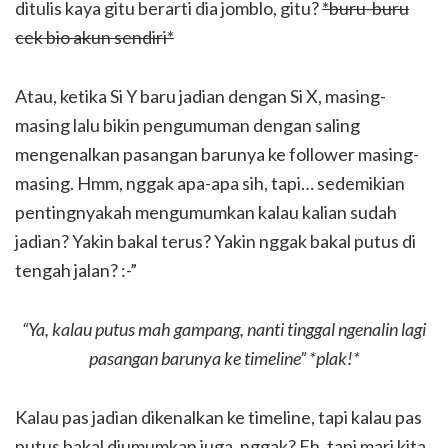
ditulis kaya gitu berarti dia jomblo, gitu?
*buru-buru
cek bio akun sendiri*
Atau, ketika Si Y baru jadian dengan Si X, masing-
masing lalu bikin pengumuman dengan saling
mengenalkan pasangan barunya ke follower masing-
masing. Hmm, nggak apa-apa sih, tapi… sedemikian
pentingnyakah mengumumkan kalau kalian sudah
jadian? Yakin bakal terus? Yakin nggak bakal putus di
tengah jalan? :-”
“Ya, kalau putus mah gampang, nanti tinggal ngenalin lagi
pasangan barunya ke timeline” *plak!*
Kalau pas jadian dikenalkan ke timeline, tapi kalau pas
putus bakal diumumkan juga, nggak? Eh, tapi mari kita