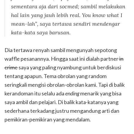
sementara aja dari socmed; sambil melakukan
hal lain yang jauh lebih real.
You know what I
mean
-lah”, saya tertawa sendiri mendengar
kata-kata saya barusan.
Dia tertawa renyah sambil mengunyah sepotong
waffle pesanannya. Hingga saat ini dialah partner
in
crime
saya yang paling nyambung untuk berdiskusi
tentang apapun. Tema obrolan yang random
seringkali mengisi obrolan-obrolan kami. Tapi di balik
kerandoman itu selalu ada
ending
menarik yang bisa
saya ambil dan pelajari. Di balik kata-katanya yang
sederhana terkadang justru mengandung arti dan
pemikiran-pemikiran yang mendalam.