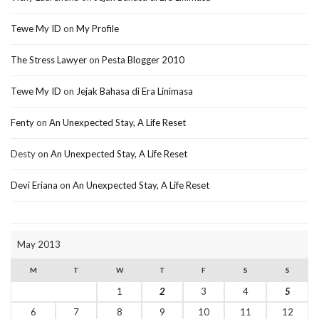
Tewe My ID
on
My Profile
The Stress Lawyer
on
Pesta Blogger 2010
Tewe My ID
on
Jejak Bahasa di Era Linimasa
Fenty
on
An Unexpected Stay, A Life Reset
Desty
on
An Unexpected Stay, A Life Reset
Devi Eriana
on
An Unexpected Stay, A Life Reset
May 2013
M
T
W
T
F
S
S
1
2
3
4
5
6
7
8
9
10
11
12