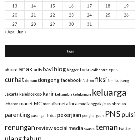
13
14
15
16
17
18
19
20
21
22
23
24
25
26
27
28
29
30
31
« Apr
Jun »
Tags
anak
blog
bayi
buku
absurd
artis
cpns
blogger
callcentre
curhat
fiksi
dongeng
facebook
demam
fashion
film
ibu
iseng
keluarga
karir
Jakarta
kaleidoskop
kehamilan
kehilangan
macet
MC
metafora
lebaran
menulis
mudik
nggak jelas
obrolan
PNS
puisi
parenting
pekerjaan
pasangan hidup
penghargaan
teman
renungan
review
social media
twitter
swasta
ulang tahun