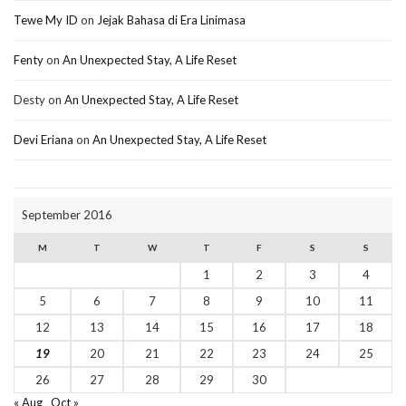
Tewe My ID
on
Jejak Bahasa di Era Linimasa
Fenty
on
An Unexpected Stay, A Life Reset
Desty
on
An Unexpected Stay, A Life Reset
Devi Eriana
on
An Unexpected Stay, A Life Reset
September 2016
M
T
W
T
F
S
S
1
2
3
4
5
6
7
8
9
10
11
12
13
14
15
16
17
18
19
20
21
22
23
24
25
26
27
28
29
30
« Aug
Oct »