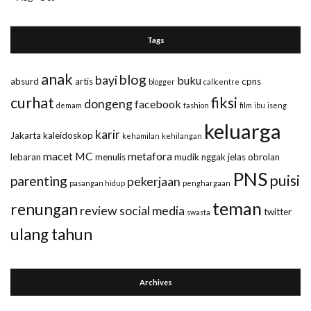
Tags
anak
blog
bayi
buku
absurd
artis
cpns
blogger
callcentre
curhat
fiksi
dongeng
facebook
demam
fashion
film
ibu
iseng
keluarga
karir
Jakarta
kaleidoskop
kehamilan
kehilangan
macet
MC
metafora
lebaran
menulis
mudik
nggak jelas
obrolan
PNS
puisi
parenting
pekerjaan
pasangan hidup
penghargaan
teman
renungan
review
social media
twitter
swasta
ulang tahun
Archives