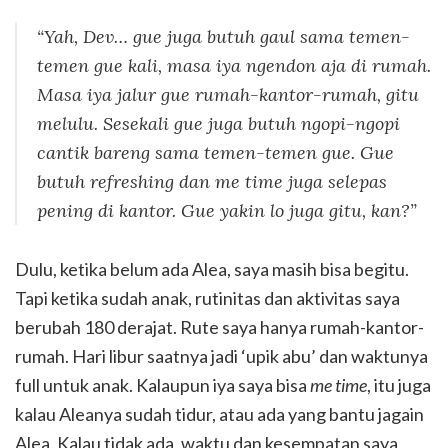
“Yah, Dev… gue juga butuh gaul sama temen-
temen gue kali, masa iya ngendon aja di rumah.
Masa iya jalur gue rumah-kantor-rumah, gitu
melulu. Sesekali gue juga butuh ngopi-ngopi
cantik bareng sama temen-temen gue. Gue
butuh refreshing dan me time juga selepas
pening di kantor. Gue yakin lo juga gitu, kan?”
Dulu, ketika belum ada Alea, saya masih bisa begitu.
Tapi ketika sudah anak, rutinitas dan aktivitas saya
berubah 180 derajat. Rute saya hanya rumah-kantor-
rumah. Hari libur saatnya jadi ‘upik abu’ dan waktunya
full untuk anak. Kalaupun iya saya bisa
me time
, itu juga
kalau Aleanya sudah tidur, atau ada yang bantu jagain
Alea. Kalau tidak ada, waktu dan kesempatan saya