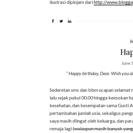
ilustrasi dipinjam dari
http://www.blogg
j
Hap
June 
” Happy birthday, Dear. Wish you al
Sederetan sms dan bbm ucapan selamat m
lalu sejak pukul 00.00 hingga keesokan har
kesehatan, dan kesempatan sama Gusti A
pertambahan jumlah usia, sekaligus pengur
saya masih diingat oleh keluarga, dan pa
remaja lagi
(walaupun masih banyak yang