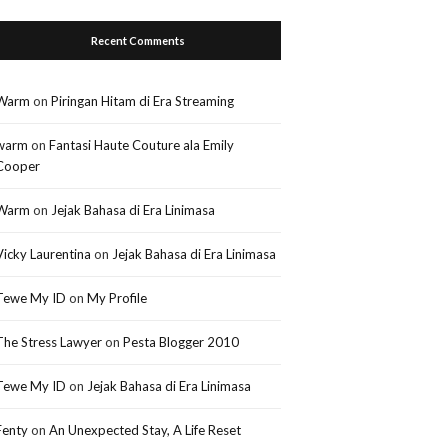
Recent Comments
Warm
on
Piringan Hitam di Era Streaming
warm
on
Fantasi Haute Couture ala Emily
Cooper
Warm
on
Jejak Bahasa di Era Linimasa
Vicky Laurentina
on
Jejak Bahasa di Era Linimasa
Tewe My ID
on
My Profile
The Stress Lawyer
on
Pesta Blogger 2010
Tewe My ID
on
Jejak Bahasa di Era Linimasa
Fenty
on
An Unexpected Stay, A Life Reset