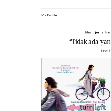
My Profile
film
,
jurnal ha
“Tidak ada ya
June 1