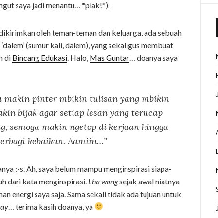
ngut saya jadi menantu… *plak!*).
dikirimkan oleh teman-teman dan keluarga, ada sebuah
‘dalem’ (sumur kali, dalem), yang sekaligus membuat
n di
Bincang Edukasi
. Halo,
Mas Guntar
… doanya saya
a makin pinter mbikin tulisan yang mbikin
kin bijak agar setiap lesan yang terucap
ng, semoga makin ngetop di kerjaan hingga
erbagi kebaikan. Aamiin…”
tanya :-s. Ah, saya belum mampu menginspirasi siapa-
uh dari kata menginspirasi.
Lha wong
sejak awal niatnya
n energi saya saja. Sama sekali tidak ada tujuan untuk
way
… terima kasih doanya, ya