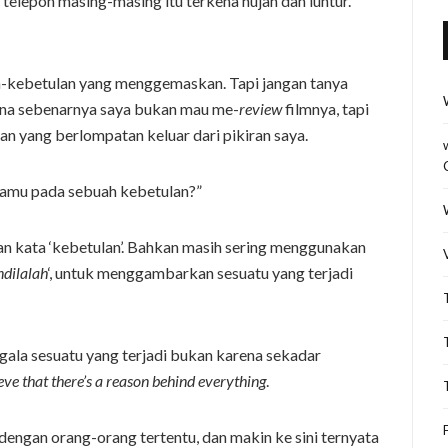
 telepon masing-masing itu terkena hujan dan luntur.
an-kebetulan yang menggemaskan. Tapi jangan tanya
arena sebenarnya saya bukan mau me-
review
filmnya, tapi
yaan yang berlompatan keluar dari pikiran saya.
amu pada sebuah kebetulan?”
gan kata ‘kebetulan’. Bahkan masih sering menggunakan
ndilalah
‘, untuk menggambarkan sesuatu yang terjadi
gala sesuatu yang terjadi bukan karena sekadar
ieve that there’s a reason behind everything
.
engan orang-orang tertentu, dan makin ke sini ternyata