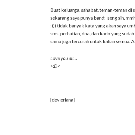
Buat keluarga, sahabat, teman-teman di s
sekarang saya punya band; iseng sih, mmh
;))) tidak banyak kata yang akan saya umb
sms, perhatian, doa, dan kado yang suda
sama juga tercurah untuk kalian semua. 
Love you all…
>:D<
[devieriana]