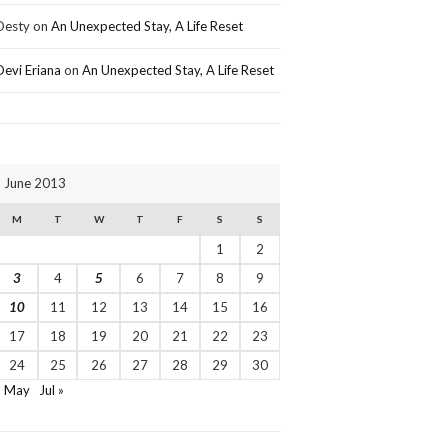
Desty
on
An Unexpected Stay, A Life Reset
Devi Eriana
on
An Unexpected Stay, A Life Reset
June 2013
M
T
W
T
F
S
S
1
2
3
4
5
6
7
8
9
10
11
12
13
14
15
16
17
18
19
20
21
22
23
24
25
26
27
28
29
30
« May
Jul »