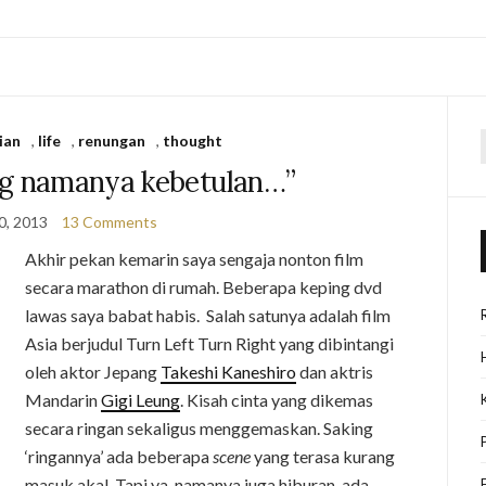
rian
,
life
,
renungan
,
thought
f
ng namanya kebetulan…”
0, 2013
13 Comments
Akhir pekan kemarin saya sengaja nonton film
secara marathon di rumah. Beberapa keping dvd
lawas saya babat habis. Salah satunya adalah film
Asia berjudul Turn Left Turn Right yang dibintangi
oleh aktor Jepang
Takeshi Kaneshiro
dan aktris
Mandarin
Gigi Leung
. Kisah cinta yang dikemas
secara ringan sekaligus menggemaskan. Saking
‘ringannya’ ada beberapa
scene
yang terasa kurang
masuk akal. Tapi ya, namanya juga hiburan, ada