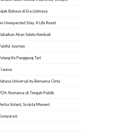
Jejak Bahasa di Era Linimasa
An Unexpected Stay, A Life Reset
Kebaikan Akan Selalu Kembali
Painful Journey
Pulang Ke Panggung Tari
Trauma
Bahasa Universal itu Bernama Cinta
PDA: Romansa di Tengah Publik
Verba Volant, Scripta Manent
Komparasi