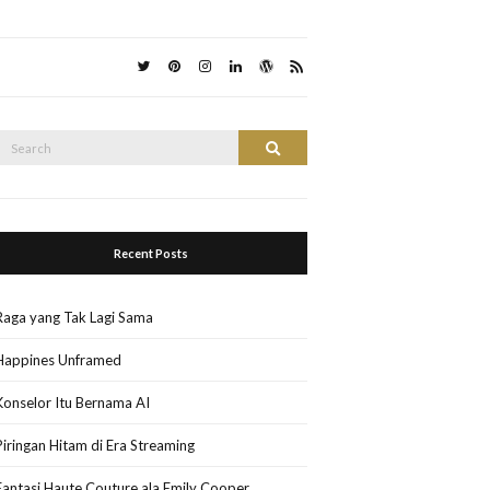
Search
Search
or:
Recent Posts
Raga yang Tak Lagi Sama
Happines Unframed
Konselor Itu Bernama AI
Piringan Hitam di Era Streaming
Fantasi Haute Couture ala Emily Cooper