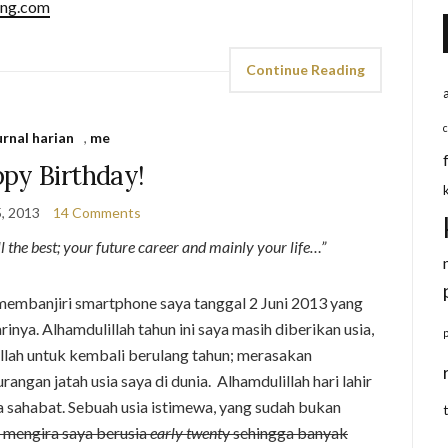
ang.com
Continue Reading
urnal harian
,
me
py Birthday!
5, 2013
14 Comments
l the best; your future career and mainly your life…”
embanjiri smartphone saya tanggal 2 Juni 2013 yang
inya. Alhamdulillah tahun ini saya masih diberikan usia,
llah untuk kembali berulang tahun; merasakan
angan jatah usia saya di dunia. Alhamdulillah hari lahir
ra sahabat. Sebuah usia istimewa, yang sudah bukan
 mengira saya berusia
early twent
y sehingga banyak