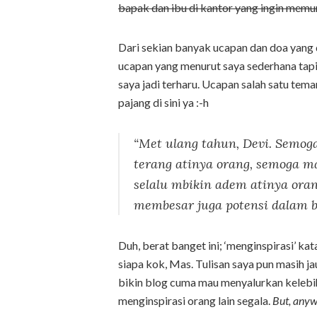
bapak dan ibu di kantor yang ingin memu
Dari sekian banyak ucapan dan doa yang 
ucapan yang menurut saya sederhana tapi 
saya jadi terharu. Ucapan salah satu tema
pajang di sini ya :-h
“Met ulang tahun, Devi. Semog
terang atinya orang, semoga ma
selalu mbikin adem atinya ora
membesar juga potensi dalam b
Duh, berat banget ini; ‘menginspirasi’ ka
siapa kok, Mas. Tulisan saya pun masih ja
bikin blog cuma mau menyalurkan kelebiha
menginspirasi orang lain segala.
But, any