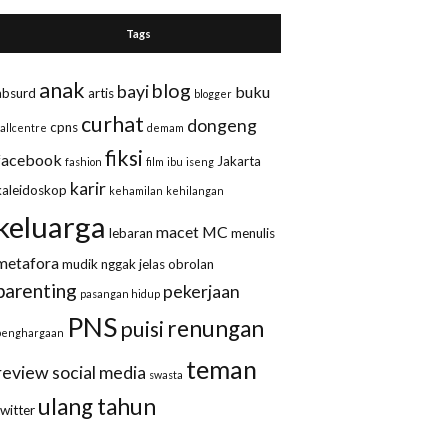
Tags
anak
blog
bayi
buku
absurd
artis
blogger
curhat
dongeng
cpns
callcentre
demam
fiksi
facebook
Jakarta
fashion
film
ibu
iseng
karir
kaleidoskop
kehamilan
kehilangan
keluarga
macet
MC
lebaran
menulis
metafora
mudik
nggak jelas
obrolan
parenting
pekerjaan
pasangan hidup
PNS
renungan
puisi
penghargaan
teman
review
social media
swasta
ulang tahun
twitter