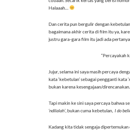
cobaan. Secarik kertas yang berisi nomor
Halaaah…
Dan cerita pun bergulir dengan kebetul
bagaimana akhir cerita di film itu ya, k
justru gara-gara film itu jadi ada pertan
“Percayakah k
Jujur, selama ini saya masih percaya den
kata ‘kebetulan’ sebagai pengganti kata ‘
bukan karena kesengajaan/direncanakan.
Tapi makin ke sini saya percaya bahwa se
‘ndilalah’
, bukan cuma kebetulan,
I do bel
Kadang kita tidak sengaja dipertemukan d