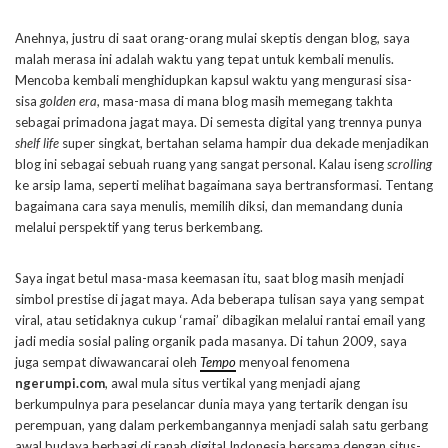
Anehnya, justru di saat orang-orang mulai skeptis dengan blog, saya
malah merasa ini adalah waktu yang tepat untuk kembali menulis.
Mencoba kembali menghidupkan kapsul waktu yang mengurasi sisa-
sisa
golden era
, masa-masa di mana blog masih memegang takhta
sebagai primadona jagat maya. Di semesta digital yang trennya punya
shelf life
super singkat, bertahan selama hampir dua dekade menjadikan
blog ini sebagai sebuah ruang yang sangat personal. Kalau iseng
scrolling
ke arsip lama, seperti melihat bagaimana saya bertransformasi. Tentang
bagaimana cara saya menulis, memilih diksi, dan memandang dunia
melalui perspektif yang terus berkembang.
Saya ingat betul masa-masa keemasan itu, saat blog masih menjadi
simbol prestise di jagat maya. Ada beberapa tulisan saya yang sempat
viral, atau setidaknya cukup ‘ramai’ dibagikan melalui rantai email yang
jadi media sosial paling organik pada masanya. Di tahun 2009, saya
juga sempat diwawancarai oleh
Tempo
menyoal fenomena
ngerumpi.com
, awal mula situs vertikal yang menjadi ajang
berkumpulnya para peselancar dunia maya yang tertarik dengan isu
perempuan, yang dalam perkembangannya menjadi salah satu gerbang
awal budaya berbagi di ranah digital Indonesia bersama dengan situs-