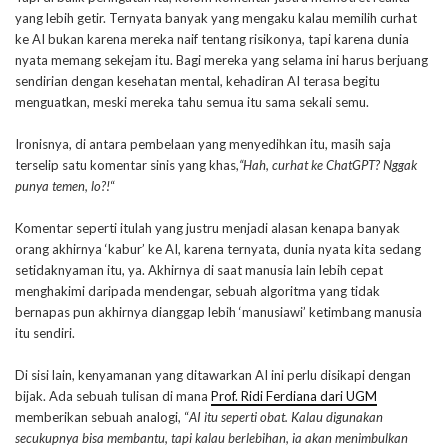
yang lebih getir. Ternyata banyak yang mengaku kalau memilih curhat
ke AI bukan karena mereka naif tentang risikonya, tapi karena dunia
nyata memang sekejam itu. Bagi mereka yang selama ini harus berjuang
sendirian dengan kesehatan mental, kehadiran AI terasa begitu
menguatkan, meski mereka tahu semua itu sama sekali semu.
Ironisnya, di antara pembelaan yang menyedihkan itu, masih saja
terselip satu komentar sinis yang khas,
“Hah, curhat ke ChatGPT? Nggak
punya temen, lo?!
“
Komentar seperti itulah yang justru menjadi alasan kenapa banyak
orang akhirnya ‘kabur’ ke AI, karena ternyata, dunia nyata kita sedang
setidaknyaman itu, ya. Akhirnya di saat manusia lain lebih cepat
menghakimi daripada mendengar, sebuah algoritma yang tidak
bernapas pun akhirnya dianggap lebih ‘manusiawi’ ketimbang manusia
itu sendiri.
Di sisi lain, kenyamanan yang ditawarkan AI ini perlu disikapi dengan
bijak. Ada sebuah tulisan di mana
Prof. Ridi Ferdiana dari UGM
memberikan sebuah analogi, “
AI itu seperti obat. Kalau digunakan
secukupnya bisa membantu, tapi kalau berlebihan, ia akan menimbulkan