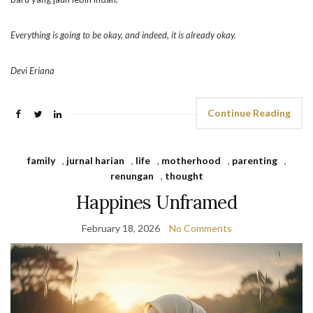
Everything is going to be okay, and indeed, it is already okay.
Devi Eriana
Continue Reading
family
,
jurnal harian
,
life
,
motherhood
,
parenting
,
renungan
,
thought
Happines Unframed
February 18, 2026
No Comments