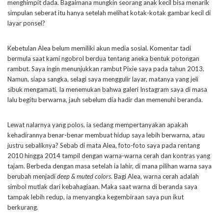
menghimpit dada. Bagaimana mungkin seorang anak kecil bisa menarik
simpulan seberat itu hanya setelah melihat kotak-kotak gambar kecil di
layar ponsel?
Kebetulan Alea belum memiliki akun media sosial. Komentar tadi
bermula saat kami ngobrol berdua tentang aneka bentuk potongan
rambut. Saya ingin menunjukkan rambut Pixie saya pada tahun 2013.
Namun, siapa sangka, selagi saya menggulir layar, matanya yang jeli
sibuk mengamati. Ia menemukan bahwa galeri Instagram saya di masa
lalu begitu berwarna, jauh sebelum dia hadir dan memenuhi beranda.
Lewat nalarnya yang polos, ia sedang mempertanyakan apakah
kehadirannya benar-benar membuat hidup saya lebih berwarna, atau
justru sebaliknya? Sebab di mata Alea, foto-foto saya pada rentang
2010 hingga 2014 tampil dengan warna-warna cerah dan kontras yang
tajam. Berbeda dengan masa setelah ia lahir, di mana pilihan warna saya
berubah menjadi
deep & muted colors
. Bagi Alea, warna cerah adalah
simbol mutlak dari kebahagiaan. Maka saat warna di beranda saya
tampak lebih redup, ia menyangka kegembiraan saya pun ikut
berkurang.