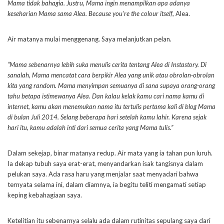
Mama tidak bahagia. Justru, Mama ingin menampilkan apa adanya
keseharian Mama sama Alea.
Because you’re the colour itself
, Alea.
Air matanya mulai menggenang. Saya melanjutkan pelan.
“Mama sebenarnya lebih suka menulis cerita tentang Alea di Instastory. Di
sanalah, Mama mencatat cara berpikir Alea yang unik atau obrolan-obrolan
kita yang random. Mama menyimpan semuanya di sana supaya orang-orang
tahu betapa istimewanya Alea. Dan kalau kelak kamu cari nama kamu di
internet, kamu akan menemukan nama itu tertulis pertama kali di blog Mama
di bulan Juli 2014. Selang beberapa hari setelah kamu lahir. Karena sejak
hari itu, kamu adalah inti dari semua cerita yang Mama tulis.”
Dalam sekejap, binar matanya redup. Air mata yang ia tahan pun luruh.
Ia dekap tubuh saya erat-erat, menyandarkan isak tangisnya dalam
pelukan saya. Ada rasa haru yang menjalar saat menyadari bahwa
ternyata selama ini, dalam diamnya, ia begitu teliti mengamati setiap
keping kebahagiaan saya.
Ketelitian itu sebenarnya selalu ada dalam rutinitas sepulang saya dari