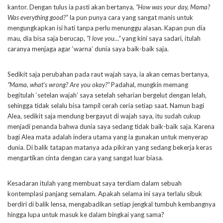
kantor. Dengan tulus ia pasti akan bertanya,
“How was your day, Mama?
Was everything good?”
Ia pun punya cara yang sangat manis untuk
mengungkapkan isi hati tanpa perlu menunggu alasan. Kapan pun dia
mau, dia bisa saja berucap,
“I love you…”
yang kini saya sadari, itulah
caranya menjaga agar ‘warna’ dunia saya baik-baik saja.
Sedikit saja perubahan pada raut wajah saya, ia akan cemas bertanya,
“Mama, what’s wrong? Are you okay?”
Padahal, mungkin memang
begitulah ‘setelan wajah’ saya setelah seharian bergelut dengan lelah,
sehingga tidak selalu bisa tampil cerah ceria setiap saat. Namun bagi
Alea, sedikit saja mendung bergayut di wajah saya, itu sudah cukup
menjadi penanda bahwa dunia saya sedang tidak baik-baik saja. Karena
bagi Alea mata adalah indera utama yang ia gunakan untuk menyerap
dunia. Di balik tatapan matanya ada pikiran yang sedang bekerja keras
mengartikan cinta dengan cara yang sangat luar biasa.
Kesadaran itulah yang membuat saya terdiam dalam sebuah
kontemplasi panjang semalam. Apakah selama ini saya terlalu sibuk
berdiri di balik lensa, mengabadikan setiap jengkal tumbuh kembangnya
hingga lupa untuk masuk ke dalam bingkai yang sama?