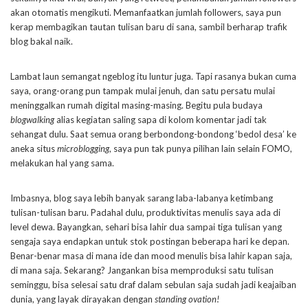
akan otomatis mengikuti. Memanfaatkan jumlah followers, saya pun
kerap membagikan tautan tulisan baru di sana, sambil berharap trafik
blog bakal naik.
Lambat laun semangat ngeblog itu luntur juga. Tapi rasanya bukan cuma
saya, orang-orang pun tampak mulai jenuh, dan satu persatu mulai
meninggalkan rumah digital masing-masing. Begitu pula budaya
blogwalking
alias kegiatan saling sapa di kolom komentar jadi tak
sehangat dulu. Saat semua orang berbondong-bondong ‘bedol desa’ ke
aneka situs
microblogging
, saya pun tak punya pilihan lain selain FOMO,
melakukan hal yang sama.
Imbasnya, blog saya lebih banyak sarang laba-labanya ketimbang
tulisan-tulisan baru. Padahal dulu, produktivitas menulis saya ada di
level dewa. Bayangkan, sehari bisa lahir dua sampai tiga tulisan yang
sengaja saya endapkan untuk stok postingan beberapa hari ke depan.
Benar-benar masa di mana ide dan mood menulis bisa lahir kapan saja,
di mana saja. Sekarang? Jangankan bisa memproduksi satu tulisan
seminggu, bisa selesai satu draf dalam sebulan saja sudah jadi keajaiban
dunia, yang layak dirayakan dengan
standing ovation!