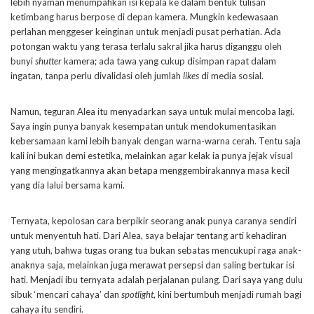
lebih nyaman menumpahkan isi kepala ke dalam bentuk tulisan
ketimbang harus berpose di depan kamera. Mungkin kedewasaan
perlahan menggeser keinginan untuk menjadi pusat perhatian. Ada
potongan waktu yang terasa terlalu sakral jika harus diganggu oleh
bunyi
shutter
kamera; ada tawa yang cukup disimpan rapat dalam
ingatan, tanpa perlu divalidasi oleh jumlah
likes
di media sosial.
Namun, teguran Alea itu menyadarkan saya untuk mulai mencoba lagi.
Saya ingin punya banyak kesempatan untuk mendokumentasikan
kebersamaan kami lebih banyak dengan warna-warna cerah. Tentu saja
kali ini bukan demi estetika, melainkan agar kelak ia punya jejak visual
yang mengingatkannya akan betapa menggembirakannya masa kecil
yang dia lalui bersama kami.
Ternyata, kepolosan cara berpikir seorang anak punya caranya sendiri
untuk menyentuh hati. Dari Alea, saya belajar tentang arti kehadiran
yang utuh, bahwa tugas orang tua bukan sebatas mencukupi raga anak-
anaknya saja, melainkan juga merawat persepsi dan saling bertukar isi
hati. Menjadi ibu ternyata adalah perjalanan pulang. Dari saya yang dulu
sibuk ‘mencari cahaya’ dan
spotlight
, kini bertumbuh menjadi rumah bagi
cahaya itu sendiri.