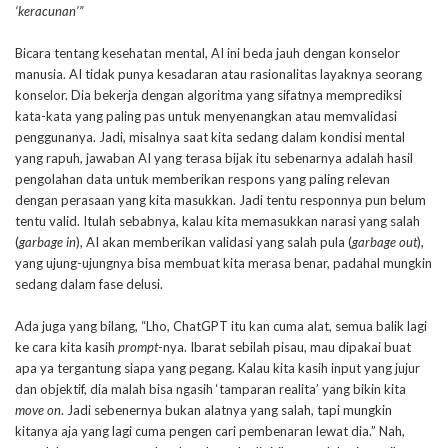
‘keracunan’”
Bicara tentang kesehatan mental, AI ini beda jauh dengan konselor
manusia. AI tidak punya kesadaran atau rasionalitas layaknya seorang
konselor. Dia bekerja dengan algoritma yang sifatnya memprediksi
kata-kata yang paling pas untuk menyenangkan atau memvalidasi
penggunanya. Jadi, misalnya saat kita sedang dalam kondisi mental
yang rapuh, jawaban AI yang terasa bijak itu sebenarnya adalah hasil
pengolahan data untuk memberikan respons yang paling relevan
dengan perasaan yang kita masukkan. Jadi tentu responnya pun belum
tentu valid. Itulah sebabnya, kalau kita memasukkan narasi yang salah
(
garbage in
), AI akan memberikan validasi yang salah pula (
garbage out
),
yang ujung-ujungnya bisa membuat kita merasa benar, padahal mungkin
sedang dalam fase delusi.
Ada juga yang bilang, “Lho, ChatGPT itu kan cuma alat, semua balik lagi
ke cara kita kasih
prompt
-nya. Ibarat sebilah pisau, mau dipakai buat
apa ya tergantung siapa yang pegang. Kalau kita kasih input yang jujur
dan objektif, dia malah bisa ngasih ‘tamparan realita’ yang bikin kita
move on
. Jadi sebenernya bukan alatnya yang salah, tapi mungkin
kitanya aja yang lagi cuma pengen cari pembenaran lewat dia.” Nah,