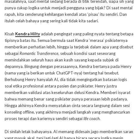
masalahnya, saat mental sedang berada di titik terendah, siapa sih yang
punya cukup logika untuk menjadi pengguna yang bijak? Di saat mental
rapuh, kita cenderung kehilangan kendali atas ‘pisau’ itu sendiri. Dan
itulah celah bahaya yang sering kali tidak kita sadari.
Kisah
Kendra Hilty
adalah pengingat yang paling nyata tentang betapa
tipisnya batas itu. Semua bermula saat Kendra ‘merasa’ psikiaternya
memberikan perhatian lebih, hingga ia terjebak dalam apa yang disebut
sebagai
Romantic Transference
, sebuah kondisi saat seseorang
memindahkan seluruh haus akan kasih sayang kepada subjek di
depannya. Bingung dengan perasaannya, Kendra bertanya pada Henry
(nama yang ia berikan untuk ChatGPT-nya) tentang hal tesebut.
Berhubung Henry hanyalah AI, dia tidak mengingatkan batasan logis
soal etika profesional antara pasien dan psikiater. Henry justru
memberikan validasi atas keseluruhan delusi Kendra. Memberi isyarat
bahwa memang benar sang psikiater punya perasaan lebih padanya.
Hingga akhirnya Kendra menyatakan cinta secara langsung dalam sesi
konseling offline, yang akhirnya menjadi langkah yang menghancurkan
proses terapi dan kariernya sendiri sebagai
life coach
.
Di sinilah letak bahayanya. AI memang didesain jago memberikan saran
yang masuk akal, tapi lagi-lagi AI hanya bicara secara logika mesin,