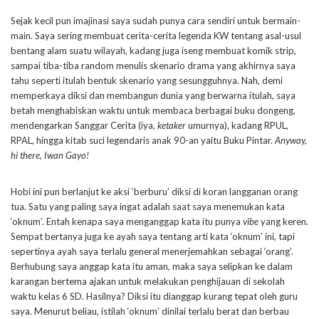
Sejak kecil pun imajinasi saya sudah punya cara sendiri untuk bermain-
main. Saya sering membuat cerita-cerita legenda KW tentang asal-usul
bentang alam suatu wilayah, kadang juga iseng membuat komik strip,
sampai tiba-tiba random menulis skenario drama yang akhirnya saya
tahu seperti itulah bentuk skenario yang sesungguhnya. Nah, demi
memperkaya diksi dan membangun dunia yang berwarna itulah, saya
betah menghabiskan waktu untuk membaca berbagai buku dongeng,
mendengarkan Sanggar Cerita (iya,
ketaker
umurnya), kadang RPUL,
RPAL, hingga kitab suci legendaris anak 90-an yaitu Buku Pintar.
Anyway,
hi there, Iwan Gayo!
Hobi ini pun berlanjut ke aksi ‘berburu’ diksi di koran langganan orang
tua. Satu yang paling saya ingat adalah saat saya menemukan kata
‘oknum’. Entah kenapa saya menganggap kata itu punya
vibe
yang keren.
Sempat bertanya juga ke ayah saya tentang arti kata ‘oknum’ ini, tapi
sepertinya ayah saya terlalu general menerjemahkan sebagai ‘orang’.
Berhubung saya anggap kata itu aman, maka saya selipkan ke dalam
karangan bertema ajakan untuk melakukan penghijauan di sekolah
waktu kelas 6 SD. Hasilnya? Diksi itu dianggap kurang tepat oleh guru
saya. Menurut beliau, istilah ‘oknum’ dinilai terlalu berat dan berbau