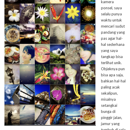
kamera
ponsel, saya
selalu punya
waktu untuk
mencari sudut
pandang yang
pas agar hal-
hal sederhana
yang saya
tangkap bisa
terlihat unik.
Objeknya pun
bisa apa saja,
bahkan hal-hal
paling acak
sekalipun,
misalnya
setangkai
bunga di
pinggir jalan,
jamur yang
tumbuh di sela