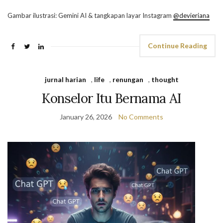
Gambar ilustrasi: Gemini AI & tangkapan layar Instagram
@devieriana
Continue Reading
jurnal harian
,
life
,
renungan
,
thought
Konselor Itu Bernama AI
January 26, 2026
No Comments