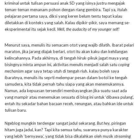
kriminal untuk tulisan persuasi anak SD yang isinya justru mengajak
teman-teman menanam pohon dengan riang gembira. Tapi ya, itulah
pelajaran pertama saya, diksi yang keren belum tentu tepat kalau
diletakkan di konteks yang salah. Kalau dipikir-pikir, saya memang se-
eksperimental itu sejak kecil.
Well, the audacity of my younger self!
Menurut saya, menulis itu semacam otot yang wajib dilatih. Ibarat pelari
maraton, jika jarang diajak berlari, otot itu akan kaku dan kehilangan
kelincahannya. Pada akhirnya, di tengah hiruk-pikuk jagat maya yang
bisingnya minta ampun ini, aktivitas menulis menjadi salah satu
coping
mechanism
agar saya tetap utuh di tengah riuh. kalau boleh saya
ibaratnya, menulis itu seprti melempar pesan dalam botol ke tengah
samudera, kita tidak pernah tahu siapa yang akan menemukannya.
Namun, ada kepuasan tersendiri membayangkan jika suatu saat ada
yang mampir atau menemukan sesuatu di blog ini untuk ‘dibawa pulang’,
entah itu sekadar bahan bacaan receh, renungan, atau bahkan ide untuk
tulisan baru.
Ngeblog mungkin terdengar sangat jadul sekarang.
But hey
, piringan
hitam juga jadul, kan? Tapi kita semua tahu, suaranya punya karakter
yang lebih ‘bernyawa’, yang tidak bisa dikalahkan oleh musik
streaming