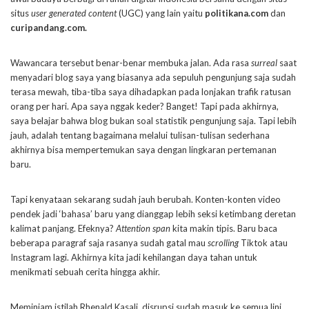
situs
user generated content
(UGC) yang lain yaitu
politikana.com
dan
curipandang.com.
Wawancara tersebut benar-benar membuka jalan. Ada rasa
surreal
saat
menyadari blog saya yang biasanya ada sepuluh pengunjung saja sudah
terasa mewah, tiba-tiba saya dihadapkan pada lonjakan trafik ratusan
orang per hari. Apa saya nggak keder? Banget! Tapi pada akhirnya,
saya belajar bahwa blog bukan soal statistik pengunjung saja. Tapi lebih
jauh, adalah tentang bagaimana melalui tulisan-tulisan sederhana
akhirnya bisa mempertemukan saya dengan lingkaran pertemanan
baru.
Tapi kenyataan sekarang sudah jauh berubah. Konten-konten video
pendek jadi ‘bahasa’ baru yang dianggap lebih seksi ketimbang deretan
kalimat panjang. Efeknya?
Attention span
kita makin tipis. Baru baca
beberapa paragraf saja rasanya sudah gatal mau
scrolling
Tiktok atau
Instagram lagi. Akhirnya kita jadi kehilangan daya tahan untuk
menikmati sebuah cerita hingga akhir.
Meminjam istilah Rhenald Kasali, disrupsi sudah masuk ke semua lini,