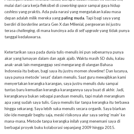
mulai dari cara kerja fleksibel di
coworking space
sampai gaya hidup
cashless
yang praktis. Ada pula narasi yang mengatakan kalau masa
depan adalah milik mereka yang
paling muda
. Tapi bagi saya yang
berdiri di
borderline
antara Gen X dan Milenial, pergeseran ini justru
terasa
challenging
, di mana kuncinya ada di
self upgrade
yang tidak punya
tanggal kedaluwarsa.
Ketertarikan saya pada dunia tulis-menulis ini pun sebenarnya punya
akar yang lumayan dalam dan agak ajaib. Waktu masih SD dulu, kalau
anak-anak lain menganggap sesi mengarang di ulangan Bahasa
Indonesia itu beban, bagi saya itu justru momen
showtime
! Dan lucunya,
saya punya metode ‘sesat’ dalam menulis. Saat guru mewajibkan kami
menyertakan kerangka karangan, saya justru menulis dulu sampai
tuntas baru kemudian kerangka karangannya saya buat di akhir. Jadi,
kerangkanya bukan sebagai panduan menulis, tapi malah merangkum
apa yang sudah saya tulis. Gaya menulis liar tanpa kerangka itu terbawa
hingga sekarang. Saya lebih suka menulis secara organik. Saya biarkan
ide-ide mengalir begitu saja, meski risikonya alur saya sering ‘main’ ke
mana-mana. Metode tanpa kerangka inilah yang menemani saya di
berbagai proyek buku kolaborasi sepanjang 2009 hingga 2015.