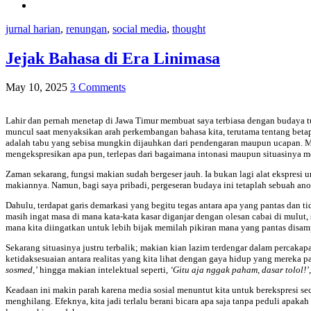
jurnal harian
,
renungan
,
social media
,
thought
Jejak Bahasa di Era Linimasa
May 10, 2025
3 Comments
Lahir dan pernah menetap di Jawa Timur membuat saya terbiasa dengan budaya t
muncul saat menyaksikan arah perkembangan bahasa kita, terutama tentang beta
adalah tabu yang sebisa mungkin dijauhkan dari pendengaran maupun ucapan. Me
mengekspresikan apa pun, terlepas dari bagaimana intonasi maupun situasinya m
Zaman sekarang, fungsi makian sudah bergeser jauh. Ia bukan lagi alat ekspresi
makiannya. Namun, bagi saya pribadi, pergeseran budaya ini tetaplah sebuah anom
Dahulu, terdapat garis demarkasi yang begitu tegas antara apa yang pantas dan 
masih ingat masa di mana kata-kata kasar diganjar dengan olesan cabai di mulut
mana kita diingatkan untuk lebih bijak memilah pikiran mana yang pantas disa
Sekarang situasinya justru terbalik; makian kian lazim terdengar dalam percakap
ketidaksesuaian antara realitas yang kita lihat dengan gaya hidup yang mereka p
sosmed,’
hingga makian intelektual seperti,
‘Gitu aja nggak paham, dasar tolol!’
Keadaan ini makin parah karena media sosial menuntut kita untuk berekspresi sec
menghilang. Efeknya, kita jadi terlalu berani bicara apa saja tanpa peduli apaka