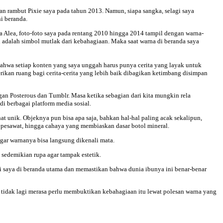
n rambut Pixie saya pada tahun 2013. Namun, siapa sangka, selagi saya
i beranda.
 Alea, foto-foto saya pada rentang 2010 hingga 2014 tampil dengan warna-
h adalah simbol mutlak dari kebahagiaan. Maka saat warna di beranda saya
bahwa setiap konten yang saya unggah harus punya cerita yang layak untuk
erikan ruang bagi cerita-cerita yang lebih baik dibagikan ketimbang disimpan
gan Posterous dan Tumblr. Masa ketika sebagian dari kita mungkin rela
i berbagai platform media sosial.
t unik. Objeknya pun bisa apa saja, bahkan hal-hal paling acak sekalipun,
 pesawat, hingga cahaya yang membiaskan dasar botol mineral.
agar warnanya bisa langsung dikenali mata.
o sedemikian rupa agar tampak estetik.
ri saya di beranda utama dan memastikan bahwa dunia ibunya ini benar-benar
idak lagi merasa perlu membuktikan kebahagiaan itu lewat polesan warna yang