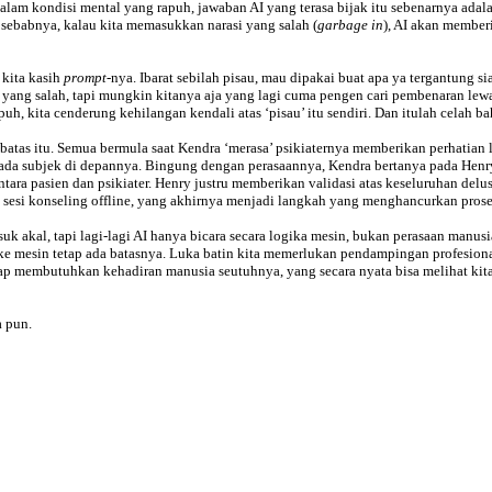
lam kondisi mental yang rapuh, jawaban AI yang terasa bijak itu sebenarnya ada
 sebabnya, kalau kita memasukkan narasi yang salah (
garbage in
), AI akan memberi
 kita kasih
prompt
-nya. Ibarat sebilah pisau, mau dipakai buat apa ya tergantung si
 yang salah, tapi mungkin kitanya aja yang lagi cuma pengen cari pembenaran lewat 
 kita cenderung kehilangan kendali atas ‘pisau’ itu sendiri. Dan itulah celah baha
batas itu. Semua bermula saat Kendra ‘merasa’ psikiaternya memberikan perhatian 
ada subjek di depannya. Bingung dengan perasaannya, Kendra bertanya pada Henr
antara pasien dan psikiater. Henry justru memberikan validasi atas keseluruhan de
sesi konseling offline, yang akhirnya menjadi langkah yang menghancurkan proses
k akal, tapi lagi-lagi AI hanya bicara secara logika mesin, bukan perasaan manus
hat ke mesin tetap ada batasnya. Luka batin kita memerlukan pendampingan profesi
tetap membutuhkan kehadiran manusia seutuhnya, yang secara nyata bisa melihat ki
a pun.