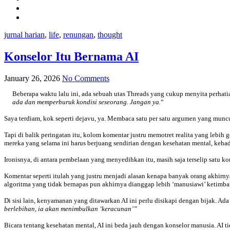
jurnal harian
,
life
,
renungan
,
thought
Konselor Itu Bernama AI
January 26, 2026
No Comments
Beberapa waktu lalu ini, ada sebuah utas Threads yang cukup menyita perhati
ada dan memperburuk kondisi seseorang. Jangan ya.
“
Saya terdiam, kok seperti dejavu, ya. Membaca satu per satu argumen yang munc
Tapi di balik peringatan itu, kolom komentar justru memotret realita yang lebih
mereka yang selama ini harus berjuang sendirian dengan kesehatan mental, kehad
Ironisnya, di antara pembelaan yang menyedihkan itu, masih saja terselip satu ko
Komentar seperti itulah yang justru menjadi alasan kenapa banyak orang akhirnya
algoritma yang tidak bernapas pun akhirnya dianggap lebih ‘manusiawi’ ketimban
Di sisi lain, kenyamanan yang ditawarkan AI ini perlu disikapi dengan bijak. Ad
berlebihan, ia akan menimbulkan ‘keracunan’”
Bicara tentang kesehatan mental, AI ini beda jauh dengan konselor manusia. AI t