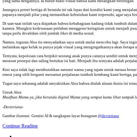
yang sama dengannya. Ia butuh bukti visual bahwa kami melangkah beriringan.
Jarangnya potret bertiga di beranda ini tak lepas dari kondisi kami yang menjal
papanya menjadi pilar yang memastikan kebutuhan kami terpenuhi, agar saya 
Di saat-saat inilah saya diajarkan bahwa kebahagiaan kadang tidak tumbuh dala
kamera. Mungkin kedewasaan perlahan menggeser keinginan untuk menjadi pusat 
tanpa perlu divalidasi oleh jumlah
likes
di media sosial.
Namun, teguran Alea itu menyadarkan saya untuk mulai mencoba lagi. Saya ingi
melainkan agar kelak ia punya jejak visual yang mengingatkannya akan betapa 
Ternyata, kepolosan cara berpikir seorang anak punya caranya sendiri untuk meny
merawat persepsi dan saling bertukar isi hati. Menjadi ibu ternyata adalah perja
Kini saya tidak lagi membutuhkan saturasi warna yang tajam untuk merasa benar-
emosi yang silih berganti mewarnai perjalanan tumbuh kembang kami bertiga, pa
Tugas saya sekarang adalah meyakinkan Alea bahwa dialah alasan dunia ini teras
Untuk Alea:
Maafkan Mama ya, jika beranda digital Mama yang sempat kamu lihat tampak l
-Devieriana-
Gambar ilustrasi: Gemini AI & tangkapan layar Instagram
@devieriana
Continue Reading