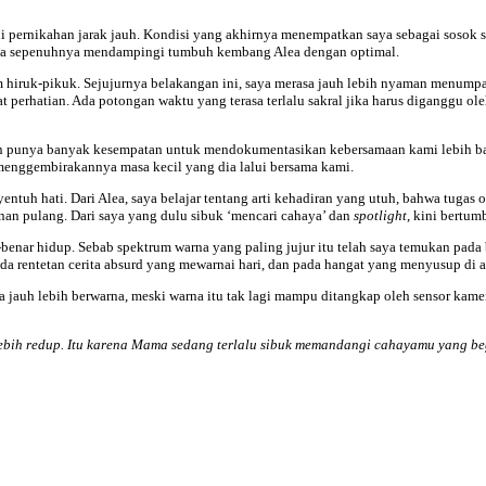
ani pernikahan jarak jauh. Kondisi yang akhirnya menempatkan saya sebagai sosok s
bisa sepenuhnya mendampingi tumbuh kembang Alea dengan optimal.
m hiruk-pikuk. Sejujurnya belakangan ini, saya merasa jauh lebih nyaman menumpa
perhatian. Ada potongan waktu yang terasa terlalu sakral jika harus diganggu ol
n punya banyak kesempatan untuk mendokumentasikan kebersamaan kami lebih bany
menggembirakannya masa kecil yang dia lalui bersama kami.
entuh hati. Dari Alea, saya belajar tentang arti kehadiran yang utuh, bahwa tuga
lanan pulang. Dari saya yang dulu sibuk ‘mencari cahaya’ dan
spotlight
, kini bertum
benar hidup. Sebab spektrum warna yang paling jujur itu telah saya temukan pada 
da rentetan cerita absurd yang mewarnai hari, dan pada hangat yang menyusup di 
a jauh lebih berwarna, meski warna itu tak lagi mampu ditangkap oleh sensor kam
ebih redup. Itu karena Mama sedang terlalu sibuk memandangi cahayamu yang beg