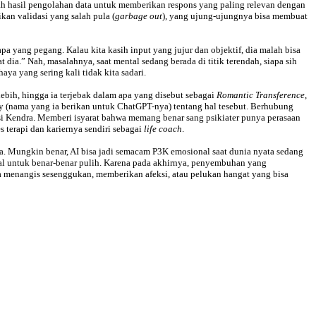
lah hasil pengolahan data untuk memberikan respons yang paling relevan dengan
kan validasi yang salah pula (
garbage out
), yang ujung-ujungnya bisa membuat
apa yang pegang. Kalau kita kasih input yang jujur dan objektif, dia malah bisa
dia.” Nah, masalahnya, saat mental sedang berada di titik terendah, siapa sih
ya yang sering kali tidak kita sadari.
lebih, hingga ia terjebak dalam apa yang disebut sebagai
Romantic Transference
,
y (nama yang ia berikan untuk ChatGPT-nya) tentang hal tesebut. Berhubung
lusi Kendra. Memberi isyarat bahwa memang benar sang psikiater punya perasaan
 terapi dan kariernya sendiri sebagai
life coach
.
ia. Mungkin benar, AI bisa jadi semacam P3K emosional saat dunia nyata sedang
onal untuk benar-benar pulih. Karena pada akhirnya, penyembuhan yang
ta menangis sesenggukan, memberikan afeksi, atau pelukan hangat yang bisa