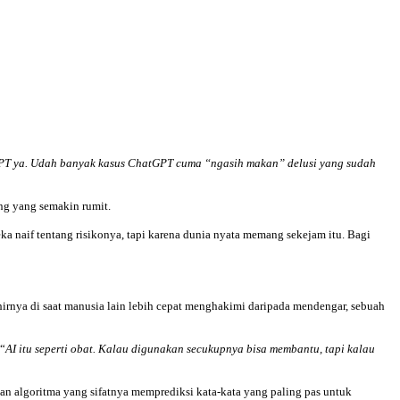
PT ya. Udah banyak kasus ChatGPT cuma “ngasih makan” delusi yang sudah
ng yang semakin rumit.
ka naif tentang risikonya, tapi karena dunia nyata memang sekejam itu. Bagi
khirnya di saat manusia lain lebih cepat menghakimi daripada mendengar, sebuah
 “
AI itu seperti obat. Kalau digunakan secukupnya bisa membantu, tapi kalau
gan algoritma yang sifatnya memprediksi kata-kata yang paling pas untuk