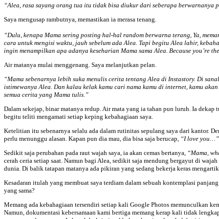
“Alea, rasa sayang orang tua itu tidak bisa diukur dari seberapa berwarnanya 
Saya mengusap rambutnya, memastikan ia merasa tenang.
“Dulu, kenapa Mama sering posting hal-hal random berwarna terang, Ya, meman
cara untuk mengisi waktu, jauh sebelum ada Alea. Tapi begitu Alea lahir, kebah
ingin menampilkan apa adanya keseharian Mama sama Alea.
Because you’re the
Air matanya mulai menggenang. Saya melanjutkan pelan.
“Mama sebenarnya lebih suka menulis cerita tentang Alea di Instastory. Di s
istimewanya Alea. Dan kalau kelak kamu cari nama kamu di internet, kamu akan m
semua cerita yang Mama tulis.”
Dalam sekejap, binar matanya redup. Air mata yang ia tahan pun luruh. Ia dekap 
begitu teliti mengamati setiap keping kebahagiaan saya.
Ketelitian itu sebenarnya selalu ada dalam rutinitas sepulang saya dari kantor. De
perlu menunggu alasan. Kapan pun dia mau, dia bisa saja berucap,
“I love you…”
Sedikit saja perubahan pada raut wajah saya, ia akan cemas bertanya,
“Mama, wha
cerah ceria setiap saat. Namun bagi Alea, sedikit saja mendung bergayut di waj
dunia. Di balik tatapan matanya ada pikiran yang sedang bekerja keras mengartik
Kesadaran itulah yang membuat saya terdiam dalam sebuah kontemplasi panjang 
yang sama?
Memang ada kebahagiaan tersendiri setiap kali Google Photos memunculkan kemba
Namun, dokumentasi kebersamaan kami bertiga memang kerap kali tidak lengkap, 