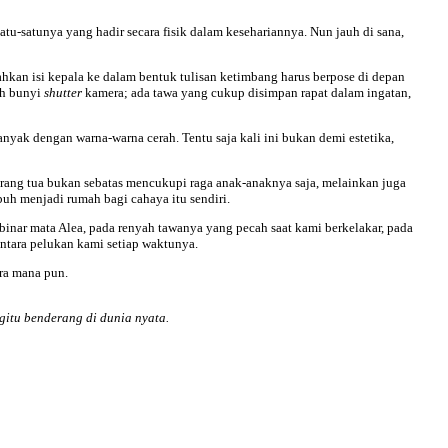
atu-satunya yang hadir secara fisik dalam kesehariannya. Nun jauh di sana,
hkan isi kepala ke dalam bentuk tulisan ketimbang harus berpose di depan
eh bunyi
shutter
kamera; ada tawa yang cukup disimpan rapat dalam ingatan,
ak dengan warna-warna cerah. Tentu saja kali ini bukan demi estetika,
s orang tua bukan sebatas mencukupi raga anak-anaknya saja, melainkan juga
buh menjadi rumah bagi cahaya itu sendiri.
binar mata Alea, pada renyah tawanya yang pecah saat kami berkelakar, pada
antara pelukan kami setiap waktunya.
era mana pun.
itu benderang di dunia nyata.