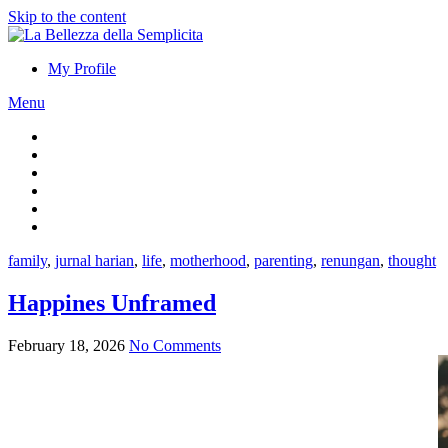
Skip to the content
My Profile
Menu
family
,
jurnal harian
,
life
,
motherhood
,
parenting
,
renungan
,
thought
Happines Unframed
February 18, 2026
No Comments