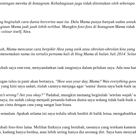
postingan mereka di Instagram. Kebahagiaan juga tidak ditentukan oleh seberapa 
g begitulah cara dunia bercerita saat itu. Dulu Mama punya banyak waktu untuk 
agiaan Mama jadi jauh lebih terlihat. Mungkin foto-foto di Instagram Mama tidak
 colour itself
, Alea.
analah, Mama mencatat cara berpikir Alea yang unik atau obrolan-obrolan kita 
enemukan nama itu tertulis pertama kali di blog Mama di bulan Juli 2014. Selang
tubuh saya erat-erat, menyandarkan isak tangisnya dalam pelukan saya. Ada rasa ha
ngan tulus ia pasti akan bertanya,
“How was your day, Mama? Was everything goo
yang kini saya sadari, itulah caranya menjaga agar ‘warna’ dunia saya baik-baik sa
t’s wrong? Are you okay?”
Padahal, mungkin memang begitulah ‘setelan wajah’ say
ah saya, itu sudah cukup menjadi penanda bahwa dunia saya sedang tidak baik-baik
an cinta dengan cara yang sangat luar biasa.
semalam. Apakah selama ini saya terlalu sibuk berdiri di balik lensa, mengabadi
li foto-foto lama. Melihat fisiknya yang berubah, tawanya yang terekam kamera,
kadang hanya berdua, atau lebih sering hanya dia seorang diri. Saya baru menyad