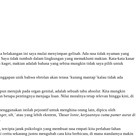
a belakangan ini saya mulai menyimpan gelisah. Ada rasa tidak nyaman yang
i. Saya tidak tumbuh dalam lingkungan yang memaklumi makian. Kata-kata kasar
kaget, makian adalah bahasa yang sebisa mungkin tidak saya pilih untuk
 anggapan unik bahwa obrolan akan terasa ‘kurang mantap’ kalau tidak ada
upun merujuk pada organ genital, adalah sebuah tabu absolut. Kita mungkin
 betapa pentingnya menjaga lisan. Nilai moralnya tetap relevan hingga kini, di
menggunakan istilah pejoratif untuk menghina orang lain, dipicu oleh
et, sih,’
atau yang lebih ekstrem,
‘Dasar lonte, kerjaannya cuma pamer aurat di
.
, tercipta jarak psikologis yang membuat rasa empati kita perlahan-lahan
gi cerita sekarang justru mengubah cara kita berbicara, di mana standarnya makin