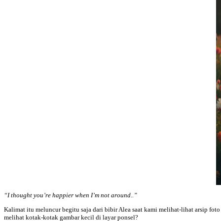
“I thought you’re happier when I’m not around..”
Kalimat itu meluncur begitu saja dari bibir Alea saat kami melihat-lihat arsip f
melihat kotak-kotak gambar kecil di layar ponsel?