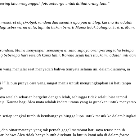
sering kita mengunggah foto keluarga untuk dilihat orang lain.”
memotret objek-objek random dan menulis apa pun di blog, karena itu adalah
 lagi seberwarna dulu, tapi itu bukan berarti Mama tidak bahagia. Justru, Mama
yang random. Mama menyimpan semuanya di sana supaya orang-orang tahu betapa
 beberapa hari setelah kamu lahir. Karena sejak hari itu, kamu adalah inti dari
ru yang menjalar saat menyadari bahwa ternyata selama ini, dalam diamnya, ia
d?”
Ia pun punya cara yang sangat manis untuk mengungkapkan isi hati tanpa
ja.
a setelah seharian bergelut dengan lelah, sehingga tidak selalu bisa tampil
 saja. Karena bagi Alea mata adalah indera utama yang ia gunakan untuk menyerap
kan setiap jengkal tumbuh kembangnya hingga lupa untuk masuk ke dalam bingkai
 dan binar matanya yang tak pernah gagal membuat hati saya terasa penuh.
ari bahwa Alea tidak hanya butuh direkam. Ia butuh kami ada di dalam
frame