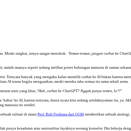
an. Meski singkat, isinya sangat menohok:
‘Teman-teman, jangan curhat ke ChatG
ul, malah rasanya seperti sedang melihat potret hubungan manusia di zaman sekara
 getir. Ternyata banyak yang mengaku kalau memilih curhat ke AI bukan karena mere
iran AI terasa begitu menguatkan, meski mereka tahu semua itu sama sekali semu.
mentar sinis yang khas,
“Hah, curhat ke ChatGPT? Nggak punya temen, lo?!
“
 ‘kabur’ ke AI, karena ternyata, dunia nyata kita sedang setidaknyaman itu, ya. A
g manusia itu sendiri.
a sebuah tulisan di mana
Prof. Ridi Ferdiana dari UGM
memberikan sebuah analogi,
idak punya kesadaran atau rasionalitas layaknya seorang konselor. Dia bekerja den