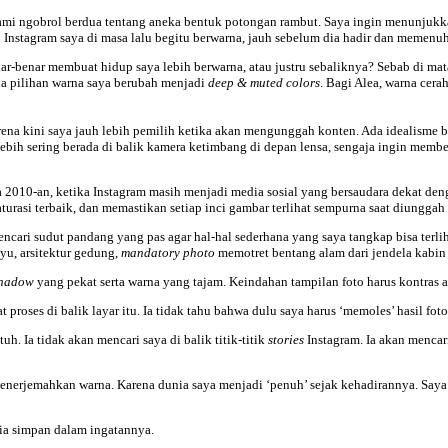
ami ngobrol berdua tentang aneka bentuk potongan rambut. Saya ingin menunjukka
 Instagram saya di masa lalu begitu berwarna, jauh sebelum dia hadir dan memenuh
-benar membuat hidup saya lebih berwarna, atau justru sebaliknya? Sebab di mata
ana pilihan warna saya berubah menjadi
deep & muted colors
. Bagi Alea, warna cera
rena kini saya jauh lebih pemilih ketika akan mengunggah konten. Ada idealisme 
 lebih sering berada di balik kamera ketimbang di depan lensa, sengaja ingin memb
a 2010-an, ketika Instagram masih menjadi media sosial yang bersaudara dekat den
rasi terbaik, dan memastikan setiap inci gambar terlihat sempurna saat diunggah d
cari sudut pandang yang pas agar hal-hal sederhana yang saya tangkap bisa terliha
yu, arsitektur gedung,
mandatory photo
memotret bentang alam dari jendela kabin
hadow
yang pekat serta warna yang tajam. Keindahan tampilan foto harus kontras 
 proses di balik layar itu. Ia tidak tahu bahwa dulu saya harus ‘memoles’ hasil fot
uh. Ia tidak akan mencari saya di balik titik-titik
stories
Instagram. Ia akan menca
erjemahkan warna. Karena dunia saya menjadi ‘penuh’ sejak kehadirannya. Saya t
ia simpan dalam ingatannya.