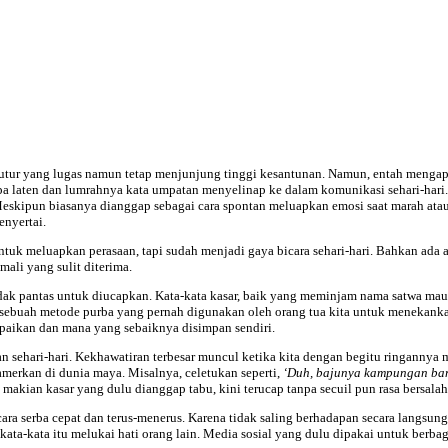
utur yang lugas namun tetap menjunjung tinggi kesantunan. Namun, entah mengap
pa laten dan lumrahnya kata umpatan menyelinap ke dalam komunikasi sehari-har
skipun biasanya dianggap sebagai cara spontan meluapkan emosi saat marah atau 
enyertai.
 untuk meluapkan perasaan, tapi sudah menjadi gaya bicara sehari-hari. Bahkan ada
ali yang sulit diterima.
tidak pantas untuk diucapkan. Kata-kata kasar, baik yang meminjam nama satwa ma
, sebuah metode purba yang pernah digunakan oleh orang tua kita untuk menekankan
mpaikan dan mana yang sebaiknya disimpan sendiri.
an sehari-hari. Kekhawatiran terbesar muncul ketika kita dengan begitu ringannya 
amerkan di dunia maya. Misalnya, celetukan seperti,
‘Duh, bajunya kampungan bang
, makian kasar yang dulu dianggap tabu, kini terucap tanpa secuil pun rasa bersalah
ara serba cepat dan terus-menerus. Karena tidak saling berhadapan secara langsung
h kata-kata itu melukai hati orang lain. Media sosial yang dulu dipakai untuk berba