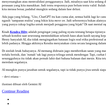
menyenangkan atau memvalidasi penggunanya. Jadi, misalnya saat kita sedang da
perasaan yang kita masukkan. Jadi tentu responnya pun belum tentu valid. Itulah
kita merasa benar, padahal mungkin sedang dalam fase delusi.
Ada juga yang bilang, “Lho, ChatGPT itu kan cuma alat, semua balik lagi ke cara
ngasih ‘tamparan realita’ yang bikin kita
move on
. Jadi sebenernya bukan alatnya
yang punya cukup logika untuk menjadi pengguna yang bijak? Di saat mental rapuh,
Kisah
Kendra Hilty
adalah pengingat yang paling nyata tentang betapa tipisnya 
sebuah kondisi saat seseorang memindahkan seluruh haus akan kasih sayang kep
Henry hanyalah AI, dia tidak mengingatkan batasan logis soal etika profesional 
lebih padanya. Hingga akhirnya Kendra menyatakan cinta secara langsung dalam 
Di sinilah letak bahayanya. AI memang didesain jago memberikan saran yang masu
terlalu berisik, dan ‘rumah’ tak lagi punya telinga untuk mendengar. Tapi, cur
sesungguhnya itu tidak akan pernah lahir dari bahasa balasan dari mesin. Kita 
meredam segalanya.
AI mungkin punya jawaban untuk segalanya, tapi ia tidak punya jiwa untuk siap
– devi eriana –
ilustrasi dibuat oleh Gemini AI
Continue Reading