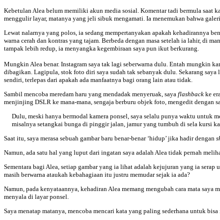
Kebetulan Alea belum memiliki akun media sosial. Komentar tadi bermula saat k
menggulir layar, matanya yang jeli sibuk mengamati. Ia menemukan bahwa galeri
Lewat nalarnya yang polos, ia sedang mempertanyakan apakah kehadirannya benar
warna cerah dan kontras yang tajam. Berbeda dengan masa setelah ia lahir, di m
tampak lebih redup, ia menyangka kegembiraan saya pun ikut berkurang.
Mungkin Alea benar. Instagram saya tak lagi seberwarna dulu. Entah mungkin ka
dibagikan. Lagipula, stok foto diri saya sudah tak sebanyak dulu. Sekarang saya
sendiri, terlepas dari apakah ada manfaatnya bagi orang lain atau tidak.
Sambil mencoba meredam haru yang mendadak menyeruak, saya
flashback
ke er
menjinjing DSLR ke mana-mana, sengaja berburu objek foto, mengedit dengan satu
Dulu, meski hanya bermodal kamera ponsel, saya selalu punya waktu untuk men
misalnya setangkai bunga di pinggir jalan, jamur yang tumbuh di sela kursi ka
Saat itu, saya merasa sebuah gambar baru benar-benar ‘hidup’ jika hadir dengan
s
Namun, ada satu hal yang luput dari ingatan saya adalah Alea tidak pernah melihat
Sementara bagi Alea, setiap gambar yang ia lihat adalah kejujuran yang ia serap ut
masih berwarna ataukah kebahagiaan itu justru memudar sejak ia ada?
Namun, pada kenyataannya, kehadiran Alea memang mengubah cara mata saya men
menyala di layar ponsel.
Saya menatap matanya, mencoba mencari kata yang paling sederhana untuk bisa 