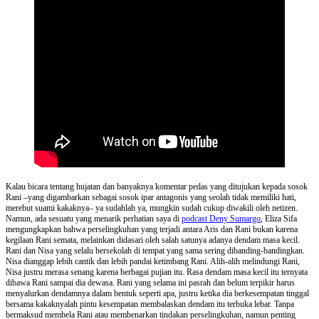
Kalau bicara tentang hujatan dan banyaknya komentar pedas yang ditujukan kepada sosok
Rani –yang digambarkan sebagai sosok ipar antagonis yang seolah tidak memiliki hati,
merebut suami kakaknya– ya sudahlah ya, mungkin sudah cukup diwakili oleh netizen.
Namun, ada sesuatu yang menarik perhatian saya di
podcast Deny Sumargo
, Eliza Sifa
mengungkapkan bahwa perselingkuhan yang terjadi antara Aris dan Rani bukan karena
kegilaan Rani semata, melainkan didasari oleh salah satunya adanya dendam masa kecil.
Rani dan Nisa yang selalu bersekolah di tempat yang sama sering dibanding-bandingkan.
Nisa dianggap lebih cantik dan lebih pandai ketimbang Rani. Alih-alih melindungi Rani,
Nisa justru merasa senang karena berbagai pujian itu. Rasa dendam masa kecil itu ternyata
dibawa Rani sampai dia dewasa. Rani yang selama ini pasrah dan belum terpikir harus
menyalurkan dendamnya dalam bentuk seperti apa, justru ketika dia berkesempatan tinggal
bersama kakaknyalah pintu kesempatan membalaskan dendam itu terbuka lebar. Tanpa
bermaksud membela Rani atau membenarkan tindakan perselingkuhan, namun penting