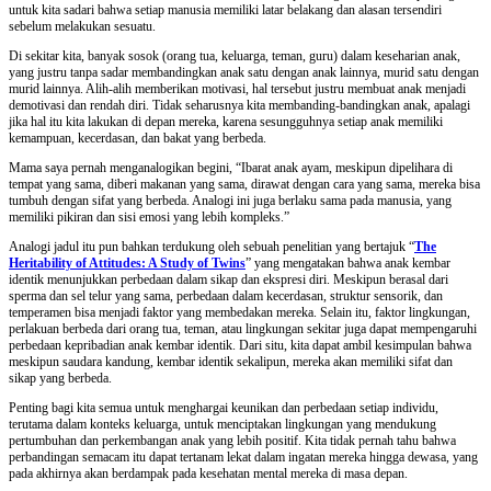
untuk kita sadari bahwa setiap manusia memiliki latar belakang dan alasan tersendiri
sebelum melakukan sesuatu.
Di sekitar kita, banyak sosok (orang tua, keluarga, teman, guru) dalam keseharian anak,
yang justru tanpa sadar membandingkan anak satu dengan anak lainnya, murid satu dengan
murid lainnya. Alih-alih memberikan motivasi, hal tersebut justru membuat anak menjadi
demotivasi dan rendah diri. Tidak seharusnya kita membanding-bandingkan anak, apalagi
jika hal itu kita lakukan di depan mereka, karena sesungguhnya setiap anak memiliki
kemampuan, kecerdasan, dan bakat yang berbeda.
Mama saya pernah menganalogikan begini, “Ibarat anak ayam, meskipun dipelihara di
tempat yang sama, diberi makanan yang sama, dirawat dengan cara yang sama, mereka bisa
tumbuh dengan sifat yang berbeda. Analogi ini juga berlaku sama pada manusia, yang
memiliki pikiran dan sisi emosi yang lebih kompleks.”
Analogi jadul itu pun bahkan terdukung oleh sebuah penelitian yang bertajuk “
The
Heritability of Attitudes: A Study of Twins
” yang mengatakan bahwa anak kembar
identik menunjukkan perbedaan dalam sikap dan ekspresi diri. Meskipun berasal dari
sperma dan sel telur yang sama, perbedaan dalam kecerdasan, struktur sensorik, dan
temperamen bisa menjadi faktor yang membedakan mereka. Selain itu, faktor lingkungan,
perlakuan berbeda dari orang tua, teman, atau lingkungan sekitar juga dapat mempengaruhi
perbedaan kepribadian anak kembar identik. Dari situ, kita dapat ambil kesimpulan bahwa
meskipun saudara kandung, kembar identik sekalipun, mereka akan memiliki sifat dan
sikap yang berbeda.
Penting bagi kita semua untuk menghargai keunikan dan perbedaan setiap individu,
terutama dalam konteks keluarga, untuk menciptakan lingkungan yang mendukung
pertumbuhan dan perkembangan anak yang lebih positif. Kita tidak pernah tahu bahwa
perbandingan semacam itu dapat tertanam lekat dalam ingatan mereka hingga dewasa, yang
pada akhirnya akan berdampak pada kesehatan mental mereka di masa depan.