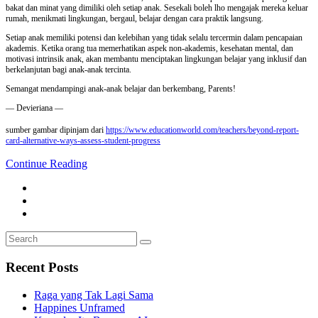
bakat dan minat yang dimiliki oleh setiap anak. Sesekali boleh lho mengajak mereka keluar
rumah, menikmati lingkungan, bergaul, belajar dengan cara praktik langsung.
Setiap anak memiliki potensi dan kelebihan yang tidak selalu tercermin dalam pencapaian
akademis. Ketika orang tua memerhatikan aspek non-akademis, kesehatan mental, dan
motivasi intrinsik anak, akan membantu menciptakan lingkungan belajar yang inklusif dan
berkelanjutan bagi anak-anak tercinta.
Semangat mendampingi anak-anak belajar dan berkembang, Parents!
— Devieriana —
sumber gambar dipinjam dari
https://www.educationworld.com/teachers/beyond-report-
card-alternative-ways-assess-student-progress
Continue Reading
Search
Search
for:
Recent Posts
Raga yang Tak Lagi Sama
Happines Unframed