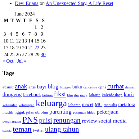
Devi Eriana
on
An Unexpected Stay, A Life Reset
June 2024
M
T
W
T
F
S
S
1
2
3
4
5
6
7
8
9
10
11
12
13
14
15
16
17
18
19
20
21
22
23
24
25
26
27
28
29
30
« Oct
Jul »
Tags
anak
curhat
blog
bayi
buku
absurd
artis
cpns
blogger
callcentre
demam
fiksi
dongeng
karir
facebook
Jakarta
kaleidoskop
fashion
film
ibu
iseng
keluarga
macet
MC
metafora
lebaran
menulis
kehamilan
kehilangan
parenting
pekerjaan
mudik
nggak jelas
obrolan
pasangan hidup
PNS
renungan
puisi
review
social media
penghargaan
teman
ulang tahun
twitter
swasta