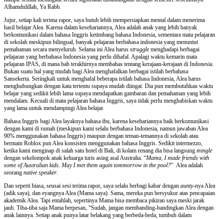
Alhamdulillah, Ya Rabb.
Jujur, setiap kali terima rapor, saya butuh lebih mempersiapkan mental dalam menerima
hasil belajar Alea. Karena dalam kesehariannya, Alea adalah anak yang lebih banyak
berkomunikasi dalam bahasa Inggris ketimbang bahasa Indonesia, sementara mata pelajaran
di sekolah meskipun bilingual, banyak pelajaran berbahasa indonesia yang menuntut
pemahaman secara menyeluruh. Selama ini Alea harus
struggle
menghadapi berbagai
pelajaran yang berbahasa Indonesia yang perlu dihafal. Apalagi waktu kemarin mata
pelajaran IPAS, di mana bab terakhirnya membahas tentang kerajaan-kerajaan di Indonesia.
Bukan suatu hal yang mudah bagi Alea menghafalkan berbagai istilah berbahasa
Sansekerta. Seringkali untuk menghafal beberapa istilah bahasa Indonesia, Alea harus
menghubungkan dengan kata tertentu supaya mudah diingat. Dia pun membutuhkan waktu
belajar yang sedikit lebih lama supaya mendapatkan gambaran dan pemahaman yang lebih
mendalam. Kecuali di mata pelajaran bahasa Inggris, saya tidak perlu menghabiskan waktu
yang lama untuk mendampingi Alea belajar.
Bahasa Inggris bagi Alea layaknya bahasa ibu, karena kesehariannya baik berkomunikasi
dengan kami di rumah (meskipun kami selalu berbahasa Indonesia, namun jawaban Alea
90% menggunakan bahasa Inggris) maupun dengan teman-temannya di sekolah atau
bermain Roblox pun Alea konsisten menggunakan bahasa Inggris. Sedikit intermezzo,
ketika kami menginap di salah satu hotel di Bali, di kolam renang dia bisa langsung
mingle
dengan sekelompok anak keluarga turis asing asal Australia. “
Mama, I made friends with
some of Australian kids. May I met them again tommorrow in the pool?
” Alea adalah
seorang
native speaker
.
Dan seperti biasa, seusai sesi terima rapor, saya selalu berbagi kabar dengan
aunty
-nya Alea
(adik saya), dan eyangnya Alea (Mama saya). Sama, mereka pun bersyukur atas pencapaian
akademik Alea. Tapi entahlah, sepertinya Mama bisa membaca pikiran saya meski jarak
jauh. Tiba-tiba saja Mama berpesan, “Sudah, jangan membanding-bandingkan Alea dengan
anak lainnya. Setiap anak punya latar belakang yang berbeda-beda, tumbuh dalam