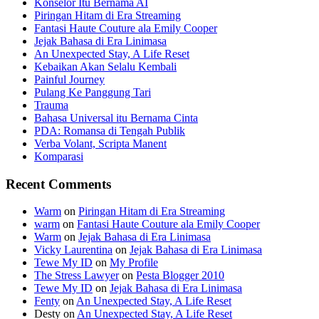
Konselor Itu Bernama AI
Piringan Hitam di Era Streaming
Fantasi Haute Couture ala Emily Cooper
Jejak Bahasa di Era Linimasa
An Unexpected Stay, A Life Reset
Kebaikan Akan Selalu Kembali
Painful Journey
Pulang Ke Panggung Tari
Trauma
Bahasa Universal itu Bernama Cinta
PDA: Romansa di Tengah Publik
Verba Volant, Scripta Manent
Komparasi
Recent Comments
Warm
on
Piringan Hitam di Era Streaming
warm
on
Fantasi Haute Couture ala Emily Cooper
Warm
on
Jejak Bahasa di Era Linimasa
Vicky Laurentina
on
Jejak Bahasa di Era Linimasa
Tewe My ID
on
My Profile
The Stress Lawyer
on
Pesta Blogger 2010
Tewe My ID
on
Jejak Bahasa di Era Linimasa
Fenty
on
An Unexpected Stay, A Life Reset
Desty
on
An Unexpected Stay, A Life Reset