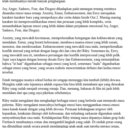
telah membuatnya meraih banyak penghargaan.
Joy, Anger, Sadness, Fear, dan Disgust dihadapkan pada tantangan tentang rumitnya
dinamika emosi masa remaja. Anxiety, Ennui, Embarrassment, dan Envy merupakan
karakter-karakter baru yang memperkaya alur cerita dalam Inside Out 2. Masing-masing
karakter ini mempersonifikasikan emosi dan perasaan yang lebih kompleks, serta
menambahkan lapisan emosi yang lebih dalam dalam perjalanan emosional Joy, Anger,
Sadness, Fear, dan Disgust.
Anxiety, yang mewakili kecemasan, memperkenalkan ketegangan dan kekhawatiran yang
mendalam. Ennui, yang berarti kebosanan, membawa nuansa emosi yang lebih suram,
monoton, dan membosankan. Embarrassment yang mewakili rasa malu, memperkenalkan
konflik internal yang terkait dengan harga diri dan citra diri Riley. Sementara itu, Envy,
yang mewakili rasa iri, membawa persaingan dan konflik interpersonal yang lebih pelik.
Jujur saya kagum dengan konsep desain Envy dan Embarrasement, yang menunjukkan
bahwa “iri hati” digambarkan sebagai emosi yang kecil, sementara “malu” digambarkan
sebagai emosi yang besar, yang secara realistis mencerminkan definisi dari kedua emosi
tersebut.
Entah mengapa rasanya sekuel kedua ini sengaja menunggu kita tumbuh (lebih) dewasa.
Mungkin salah satu tujuannya adalah supaya kita bisa lebih memahami apa yang dirasakan
Riley yang sudah menjadi seorang remaja. Dan, memang, bahasan di film ini jauh lebih
mendalam dari apa yang saya pikirkan sebelumnya.
Riley mulai mengalami dan menghadapi berbagai emosi yang berbeda saat memasuki masa
pubertas. Riley mengalami munculnya berbagai emosi baru menggantikan emosi-emosi
masa kanak-kanak dengan yang lebih dewasa. Perasaan kebahagiaan tergeser oleh
kepanikan, ketakutan ditutupi oleh kebosanan, dan terkadang sarkasme digunakan untuk
menyembunyikan rasa malu. Ketidakpastian Riley tentang masa depannya dalam grup hoki
Firehawk membuatnya cemas dan mengambil langkah yang salah. Di sinilah peran orang
tua dibutuhkan untuk secara penuh mendampingi anak-anak saat mereka merasa cemas,