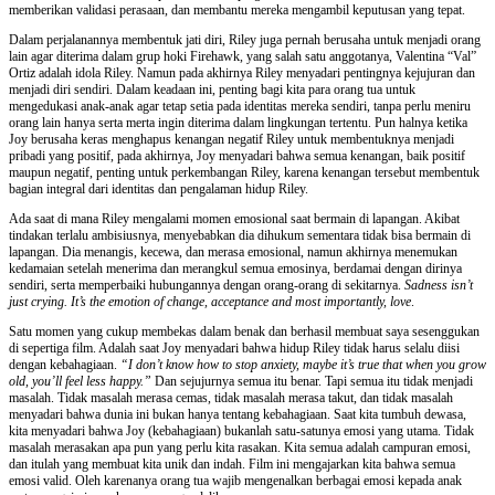
memberikan validasi perasaan, dan membantu mereka mengambil keputusan yang tepat.
Dalam perjalanannya membentuk jati diri, Riley juga pernah berusaha untuk menjadi orang
lain agar diterima dalam grup hoki Firehawk, yang salah satu anggotanya, Valentina “Val”
Ortiz adalah idola Riley. Namun pada akhirnya Riley menyadari pentingnya kejujuran dan
menjadi diri sendiri. Dalam keadaan ini, penting bagi kita para orang tua untuk
mengedukasi anak-anak agar tetap setia pada identitas mereka sendiri, tanpa perlu meniru
orang lain hanya serta merta ingin diterima dalam lingkungan tertentu. Pun halnya ketika
Joy berusaha keras menghapus kenangan negatif Riley untuk membentuknya menjadi
pribadi yang positif, pada akhirnya, Joy menyadari bahwa semua kenangan, baik positif
maupun negatif, penting untuk perkembangan Riley, karena kenangan tersebut membentuk
bagian integral dari identitas dan pengalaman hidup Riley.
Ada saat di mana Riley mengalami momen emosional saat bermain di lapangan. Akibat
tindakan terlalu ambisiusnya, menyebabkan dia dihukum sementara tidak bisa bermain di
lapangan. Dia menangis, kecewa, dan merasa emosional, namun akhirnya menemukan
kedamaian setelah menerima dan merangkul semua emosinya, berdamai dengan dirinya
sendiri, serta memperbaiki hubungannya dengan orang-orang di sekitarnya.
Sadness isn’t
just crying. It’s the emotion of change, acceptance and most importantly, love
.
Satu momen yang cukup membekas dalam benak dan berhasil membuat saya sesenggukan
di sepertiga film. Adalah saat Joy menyadari bahwa hidup Riley tidak harus selalu diisi
dengan kebahagiaan.
“I don’t know how to stop anxiety, maybe it’s true that when you grow
old, you’ll feel less happy.”
Dan sejujurnya semua itu benar. Tapi semua itu tidak menjadi
masalah. Tidak masalah merasa cemas, tidak masalah merasa takut, dan tidak masalah
menyadari bahwa dunia ini bukan hanya tentang kebahagiaan. Saat kita tumbuh dewasa,
kita menyadari bahwa Joy (kebahagiaan) bukanlah satu-satunya emosi yang utama. Tidak
masalah merasakan apa pun yang perlu kita rasakan. Kita semua adalah campuran emosi,
dan itulah yang membuat kita unik dan indah. Film ini mengajarkan kita bahwa semua
emosi valid. Oleh karenanya orang tua wajib mengenalkan berbagai emosi kepada anak