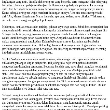
lingkungan yang unik, dididik oleh orang tua yang berbeda, serta menganut nilai-nilai yang
bervariasi. Pelajaran-pelajaran Alea jauh lebih menantang daripada pelajaran kamu yang
dulu. Jadi beri dia kesempatan untuk berkembang sesuai dengan kemampuannya sendiri.
Kamu sebagai orang tua wajib memberi dukungan supaya Alea bisa terus memperbaiki
diri.” Ah, Mama. Bagaimana Mama bisa tahu apa yang sedang saya pikirkan? Tak terasa,
air mata mulai menggenang di pelupuk mata.
Malamnya, ketika semua sudah terlelap, pikiran saya tetap sibuk. Sibuk berkontemplasi dan
mengevaluasi diri sendiri. Mencurahkannya ke dalam bentuk tulisan sebagai pengingat diri.
Sebagai ibu bekerja yang juga mahasiswa, saya merasa belum adil dalam meluangkan
waktu untuk berbagai peran dalam hidup saya. Acapkali saya belum bisa memberikan
waktu yang maksimal untuk Alea. Dalam beberapa semester kemarin saya berjibaku
mengatur keseimbangan hidup. Belum lagi batas waktu penyelesaian tugas kuliah dan
jadwal ulangan Alea yang saling berkejaran, hal itu sering membuat saya
cranky
. Memang
inti dari semua ini adalah manajemen waktu.
Sedikit
flashback
ke masa saya masih sekolah, nilai ulangan dan rapor saya tidak selalu
dihiasi dengan angka-angka sempurna. Tak jarang nilai saya lebih pantas dikatakan
mengenaskan dibanding sempurna. Beberapa kendala yang saya alami mungkin kombinasi
antara keterbatasan saya dalam mencerna pelajaran, atau
mood
belajar yang tidak selalu
stabil. Jadi kalau ada nilai mata pelajaran yang di atas 80, sudah selayaknya dia
diperlakukan layaknya sebuah mahakarya yang patut diselebrasi. Entahlah, apakah kedua
orang tua saya pernah bangga pada saya waktu itu. Titik kulminasi prestasi akademis saya
adalah saat menuntaskan pendidikan di sekolah menengah atas dan bangku kuliah. Di luar
itu, saya adalah siswa dengan nilai yang rata-rata.
Sebagai orang tua, melihat anak berhasil dan selalu menjadi yang terbaik di kelas adalah
suatu kebahagiaan dan kebanggaan. Prestasi anak merupakan hasil dari kerja keras mereka
dan dukungan orang tua. Namun, dalam lingkungan yang kompetitif, penting untuk
menyadari bahwa kemampuan anak tidak bisa diukur secara hitam-putih. Meskipun penting