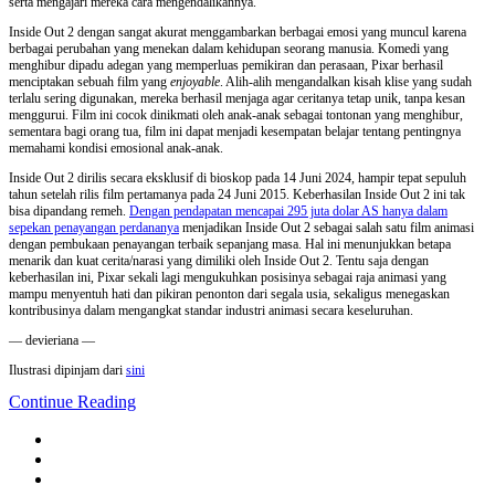
serta mengajari mereka cara mengendalikannya.
Inside Out 2 dengan sangat akurat menggambarkan berbagai emosi yang muncul karena
berbagai perubahan yang menekan dalam kehidupan seorang manusia. Komedi yang
menghibur dipadu adegan yang memperluas pemikiran dan perasaan, Pixar berhasil
menciptakan sebuah film yang
enjoyable
. Alih-alih mengandalkan kisah klise yang sudah
terlalu sering digunakan, mereka berhasil menjaga agar ceritanya tetap unik, tanpa kesan
menggurui. Film ini cocok dinikmati oleh anak-anak sebagai tontonan yang menghibur,
sementara bagi orang tua, film ini dapat menjadi kesempatan belajar tentang pentingnya
memahami kondisi emosional anak-anak.
Inside Out 2 dirilis secara eksklusif di bioskop pada 14 Juni 2024, hampir tepat sepuluh
tahun setelah rilis film pertamanya pada 24 Juni 2015. Keberhasilan Inside Out 2 ini tak
bisa dipandang remeh.
Dengan pendapatan mencapai 295 juta dolar AS hanya dalam
sepekan penayangan perdananya
menjadikan Inside Out 2 sebagai salah satu film animasi
dengan pembukaan penayangan terbaik sepanjang masa. Hal ini menunjukkan betapa
menarik dan kuat cerita/narasi yang dimiliki oleh Inside Out 2. Tentu saja dengan
keberhasilan ini, Pixar sekali lagi mengukuhkan posisinya sebagai raja animasi yang
mampu menyentuh hati dan pikiran penonton dari segala usia, sekaligus menegaskan
kontribusinya dalam mengangkat standar industri animasi secara keseluruhan.
— devieriana —
Ilustrasi dipinjam dari
sini
Continue Reading