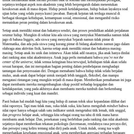
untuk memastikan anak meraih prestasi baik di sekolah dan menunjukkan peringkat,
sejatinya terdapat aspek non-akademis yang lebih berpengaruh dalam menentukan
kesuksesan anak di masa depan. Hidup penuh ketidakpastian, hidup bukan layaknya soal
ujian kelas yang selalu punya kunci jawaban. Banyak kejutan tak terduga muncul di
berbagai tikungan kehidupan, kemampuan sosial, emosional, dan mengambil risiko
memainkan peran penting dalam kesuksesan anak.
Setiap anak memiliki minat dan bakatnya sendiri, dan proses pendidikan adalah perjalanan
seumur hidup. Mungkin di sekitar kita ada
siswa yang menyukai Matematika namun tidak
jago di bahasa Inggris, ada siswa yang menyukai Sejarah namun tidak pintar di
Matematika, dan ada pula siswa yang kurang pintar di bidang akademis namun jago dalam
olahraga atau aktivitas fisik, karena setiap anak memiliki minat dan bakatnya masing-
masing. Setiap anak itu unik dan istimewa. Akan tidak adil rasanya, jika anak hanya dinilai
dari ranking atau nilai akademisnya. Anak juga perlu memahami bahwa
you’re not the
center of the universe
, tidak semua keinginan bisa terwujud, kehidupan tidak akan selalu
sesuai harapan, dan ini merupakan bagian penting dalam pembelajaran menghadapi
tantangan dan penyesuaian diri. Dengan memahami bahwa hidup tidak selalu berjalan
mulus, anak-anak dapat belajar untuk menjadi lebih tangguh, fleksibel, dan mampu
mengatasi rintangan yang mungkin terjadi di masa depan. Memberikan pemahaman ini juga
dapat membantu mereka mengembangkan sikap positif terhadap kegagalan dan
ketidakpastian, yang pada akhirnya akan membantu mereka tumbuh dan berkembang
sebagai individu yang kuat dan mandiri.
Pasti bukan hal mudah bagi kita yang hidup di zaman tolok ukur kepandaian dilihat dari
nilai rapornya. Tapi mau tidak mau, suka tidak suka, kita harus mengubah
mindset
bahwa
nilai rapor hanya sebagai salah satu indikator untuk mengetahui titik lemah, titik unggul,
dan
progress
belajar anak, sehingga kita sebagai orang tua tahu di titik mana harus
membantu anak belajar. Dan, penekanan yang berlebihan pada ranking dan nilai akademis
sejatinya dapat memberikan tekanan psikologis (kecemasan, rendahnya rasa percaya diri,
dan persepsi yang keliru tentang nilai diri) pada anak. Untuk itulah, orang tua wajib
memerhatikan kesehatan emosional anak, serta memberikan apresiasi terhadap beragam