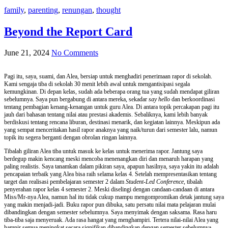
family
,
parenting
,
renungan
,
thought
Beyond the Report Card
June 21, 2024
No Comments
Pagi itu, saya, suami, dan Alea, bersiap untuk menghadiri penerimaan rapor di sekolah.
Kami sengaja tiba di sekolah 30 menit lebih awal untuk mengantisipasi segala
kemungkinan. Di depan kelas, sudah ada beberapa orang tua yang sudah mendapat giliran
sebelumnya. Saya pun bergabung di antara mereka, sekadar
say hello
dan berkoordinasi
tentang pembagian kenang-kenangan untuk guru Alea. Di antara topik percakapan pagi itu
jauh dari bahasan tentang nilai atau prestasi akademis. Sebaliknya, kami lebih banyak
berdiskusi tentang rencana liburan, destinasi menarik, dan kegiatan lainnya. Meskipun ada
yang sempat menceritakan hasil rapor anaknya yang naik/turun dari semester lalu, namun
topik itu segera berganti dengan obrolan ringan lainnya.
Tibalah giliran Alea tiba untuk masuk ke kelas untuk menerima rapor. Jantung saya
berdegup makin kencang meski mencoba menenangkan diri dan menaruh harapan yang
paling realistis. Saya tanamkan dalam pikiran saya, apapun hasilnya, saya yakin itu adalah
pencapaian terbaik yang Alea bisa raih selama kelas 4. Setelah mempresentasikan tentang
target dan realisasi pembelajaran semester 2 dalam
Student-Led Conference
, tibalah
penyerahan rapor kelas 4 semester 2. Meski diselingi dengan candaan-candaan di antara
Miss/Mr-nya Alea, namun hal itu tidak cukup mampu mengompromikan detak jantung saya
yang makin menjadi-jadi. Buku rapor pun dibuka, satu persatu nilai mata pelajaran mulai
dibandingkan dengan semester sebelumnya. Saya menyimak dengan saksama. Rasa haru
tiba-tiba saja menyeruak. Ada rasa hangat yang menghampiri. Tertera nilai-nilai Alea yang
hampir semua meningkat secara signifikan dibandingkan dengan semester sebelumnya.