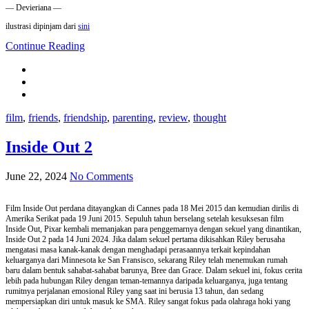
— Devieriana —
ilustrasi dipinjam dari
sini
Continue Reading
film
,
friends
,
friendship
,
parenting
,
review
,
thought
Inside Out 2
June 22, 2024
No Comments
Film Inside Out perdana ditayangkan di Cannes pada 18 Mei 2015 dan kemudian dirilis di
Amerika Serikat pada 19 Juni 2015. Sepuluh tahun berselang setelah kesuksesan film
Inside Out, Pixar kembali memanjakan para penggemarnya dengan sekuel yang dinantikan,
Inside Out 2 pada 14 Juni 2024. Jika dalam sekuel pertama dikisahkan Riley berusaha
mengatasi masa kanak-kanak dengan menghadapi perasaannya terkait kepindahan
keluarganya dari Minnesota ke San Fransisco, sekarang Riley telah menemukan rumah
baru dalam bentuk sahabat-sahabat barunya, Bree dan Grace. Dalam sekuel ini, fokus cerita
lebih pada hubungan Riley dengan teman-temannya daripada keluarganya, juga tentang
rumitnya perjalanan emosional Riley yang saat ini berusia 13 tahun, dan sedang
mempersiapkan diri untuk masuk ke SMA. Riley sangat fokus pada olahraga hoki yang