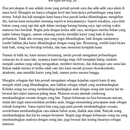
kok agak kurang, ya…”
Dua percakapan di atas adalah nyata yang pernah pernah saya dan adik-adik saya alami di
masa kecil. Mungkin itu hanya sebagian kecil dari banyaknya perbandingan yang kami
terima. Sekali dua kali mungkin kami hanya bisa pasrah ketika dibandingkan, menghibur
diri, karena kami menyadari memang seperti tu kenyataannya. Seperti misalnya, saya dulu
bukan orang yang rapi dan apik dalam menjaga barang-barang saya, tapi seiring waktu
manusia bisa berubah. Begitu pula dengan kedua adik saya, meskipun mereka bukan yang
mahir bahasa Inggris, namun sekarang mereka memiliki karier yang baik di dunia
perbankan. Tidak ada seorang pun yang ingin dibandingkan, baik dengan saudaranya
sendiri bahkan jika harus dibandingkan dengan orang lain. Beruntung, setelah kami bicara
baik-baik, orang tua bersikap terbuka, dan mau menerima komplain kami.
Namun di balik itu, kami merasa beruntung, meski pernah mengalami perbandingan
semacam itu di masa lalu, nyatanya kami bertiga tetap
chill
menjalani hidup, tumbuh
menjadi saudara yang saling menguatkan, memberi motivasi, dan dukungan satu sama lain.
Bukan malah merasa iri ketika salah satu dari kami meraih prestasi ekstrakurikuler,
akademis, atau memiliki karier yang baik, namun justru merasa bangga.
Mungkin sebagian dari kita pernah mengalami sebagai kejadian seperti kami di atas,
menjadi objek yang dibandingkan, atau bahkan sebagai subjek yang membandingkan.
Kektika orang tua sering membanding-bandingkan anak dengan orang lain karena hal ini
berasal dari naluri manusia paling dasar. Manusia secara alamiah cenderung
membandingkan sesuatu dengan yang lain. Tujuan kebiasaan ini bisa bermacam-macam,
mulai dari ingin mencontohkan perilaku anak, hingga memandang pencapaian anak sebagai
sebuah kompetisi. Sama seperti kita yang juga pasti pernah membandingkan sesuatu,
sesederhana membandingkan cara makan bubur ayam, diaduk atau tidak. Banyak orang
membandingkan dua hal itu sampai berantem. Begitu juga dengan kebiasaan orang tua yang
membandingkan anaknya dengan orang lain, juga berasal dari insting dasarnya sebagai
manusia.