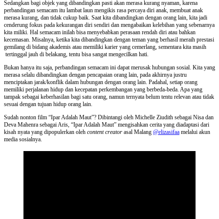
Sedangkan bagi objek yang dibandingkan pasti akan merasa kurang nyaman, karena
perbandingan semacam itu lambat laun mengikis rasa percaya diri anak, membuat anak
merasa kurang, dan tidak cukup baik. Saat kita dibandingkan dengan orang lain, kita jadi
cenderung fokus pada kekurangan diri sendiri dan mengabaikan kelebihan yang sebenarnya
kita miliki. Hal semacam inilah bisa menyebabkan perasaan rendah diri atau bahkan
kecemasan. Misalnya, ketika kita dibandingkan dengan teman yang berhasil meraih prestasi
gemilang di bidang akademis atau memiliki karier yang cemerlang, sementara kita masih
tertinggal jauh di belakang, tentu bisa sangat mengecilkan hati.
Bukan hanya itu saja, perbandingan semacam ini dapat merusak hubungan sosial. Kita yang
merasa selalu dibandingkan dengan pencapaian orang lain, pada akhirnya justru
menciptakan jarak/konflik dalam hubungan dengan orang lain. Padahal, setiap orang
memiliki perjalanan hidup dan kecepatan perkembangan yang berbeda-beda. Apa yang
tampak sebagai keberhasilan bagi satu orang, namun ternyata belum tentu relevan atau tidak
sesuai dengan tujuan hidup orang lain.
Sudah nonton film “Ipar Adalah Maut”? Dibintangi oleh Michelle Ziudith sebagai Nisa dan
Deva Mahenra sebagai Aris, “Ipar Adalah Maut” mengisahkan cerita yang diadaptasi dari
kisah nyata yang dipopulerkan oleh
content creator
asal Malang
@elizasifaa
melalui akun
media sosialnya.