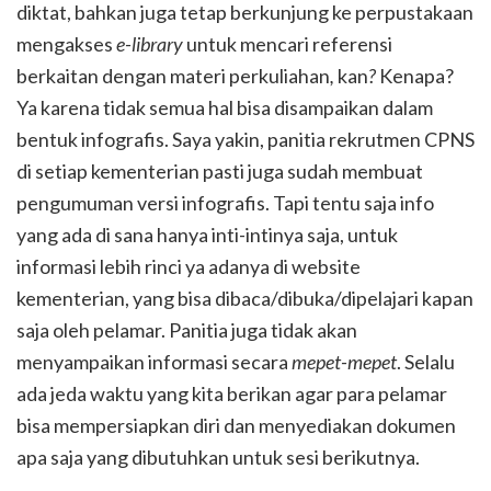
diktat, bahkan juga tetap berkunjung ke perpustakaan
mengakses
e-library
untuk mencari referensi
berkaitan dengan materi perkuliahan
,
kan
?
Kenapa?
Ya karena tidak semua hal bisa disampaikan dalam
bentuk infografis. Saya yakin, panitia rekrutmen CPNS
di setiap kementerian pasti juga sudah membuat
pengumuman versi infografis. Tapi tentu saja info
yang ada di sana hanya inti-intinya saja, untuk
informasi lebih rinci ya adanya di website
kementerian, yang bisa dibaca/dibuka/dipelajari kapan
saja oleh pelamar. Panitia juga tidak akan
menyampaikan informasi secara
mepet-mepet
. Selalu
ada jeda waktu yang kita berikan agar para pelamar
bisa mempersiapkan diri dan menyediakan dokumen
apa saja yang dibutuhkan untuk sesi berikutnya.