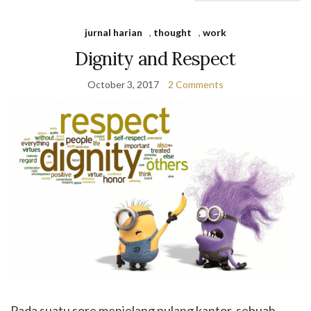
jurnal harian
,
thought
,
work
Dignity and Respect
October 3, 2017
2 Comments
Pada suatu sore menjelang pulang kantor, sebuah