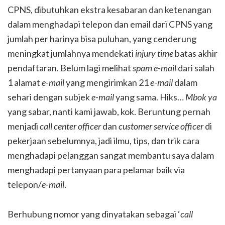
CPNS, dibutuhkan ekstra kesabaran dan ketenangan
dalam menghadapi telepon dan email dari CPNS yang
jumlah per harinya bisa puluhan, yang cenderung
meningkat jumlahnya mendekati
injury
time
batas akhir
pendaftaran. Belum lagi melihat
spam e-mail
dari salah
1 alamat
e-mail
yang mengirimkan 21
e-mail
dalam
sehari dengan subjek
e-mail
yang sama. Hiks…
Mbok
ya
yang sabar, nanti kami jawab, kok. Beruntung pernah
menjadi
call center
officer
dan
customer service
officer
di
pekerjaan sebelumnya, jadi ilmu, tips, dan trik cara
menghadapi pelanggan sangat membantu saya dalam
menghadapi pertanyaan para pelamar baik via
telepon/
e-mail
.
Berhubung nomor yang dinyatakan sebagai ‘
call