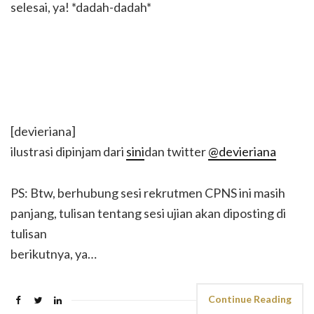
selesai, ya! *dadah-dadah*
[devieriana]
ilustrasi dipinjam dari
sini
dan twitter
@devieriana
PS: Btw, berhubung sesi rekrutmen CPNS ini masih
panjang, tulisan tentang sesi ujian akan diposting di
tulisan
berikutnya, ya…
Continue Reading