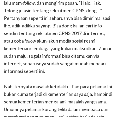
lalu mem-
follow
, dan mengirim pesan, “Halo, Kak.
Tolong jelasin tentang rekrutmen CPNS, dong…”
Pertanyaan seperti ini seharusnya bisa diminimalisasi
lho, adik-adikku sayang. Bisa dong kalian cari info
sendiri tentang rekrutmen CPNS 2017 di internet,
atau coba
follow
akun-akun media sosial resmi
kementerian/ lembaga yang kalian maksudkan. Zaman
sudah maju, segala informasi bisa ditemukan via
internet, seharusnya sudah sangat mudah mencari
informasi seperti ini.
Nah, ternyata masalah ketidaktelitian para pelamar ini
bukan cuma terjadi di kementerian saya saja, hampir di
semua kementerian mengalami masalah yang sama.
Umumnya pelamar kurang teliti dalam membaca dan
memahami pengumuman. Jadi, setiap hari ada saja