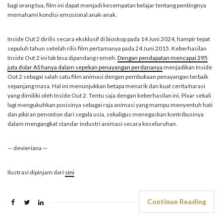
bagi orang tua, film ini dapat menjadi kesempatan belajar tentang pentingnya
memahami kondisi emosional anak-anak.
Inside Out 2 dirilis secara eksklusif di bioskop pada 14 Juni 2024, hampir tepat
sepuluh tahun setelah rilis film pertamanya pada 24 Juni 2015. Keberhasilan
Inside Out 2 ini tak bisa dipandang remeh.
Dengan pendapatan mencapai 295
juta dolar AS hanya dalam sepekan penayangan perdananya
menjadikan Inside
Out 2 sebagai salah satu film animasi dengan pembukaan penayangan terbaik
sepanjang masa. Hal ini menunjukkan betapa menarik dan kuat cerita/narasi
yang dimiliki oleh Inside Out 2. Tentu saja dengan keberhasilan ini, Pixar sekali
lagi mengukuhkan posisinya sebagai raja animasi yang mampu menyentuh hati
dan pikiran penonton dari segala usia, sekaligus menegaskan kontribusinya
dalam mengangkat standar industri animasi secara keseluruhan.
— devieriana —
Ilustrasi dipinjam dari
sini
Continue Reading