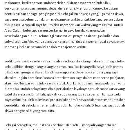
Malamnya, ketika semua sudah terlelap, pikiran saya tetap sibuk. Sibuk
berkontemplasi dan mengevaluasi diri sendiri. Mencurahkannya ke dalam
bentuk tulisan sebagai pengingat diri. Sebagai ibu bekerja yang juga mahasiswa,
saya merasa belum adil dalam meluangkan waktu untuk berbagai peran dalam
hidup saya. Acapkali saya belum bisa memberikan waktu yang maksimal untuk
Alea. Dalam beberapa semester kemarin saya berjibaku mengatur
keseimbangan hidup. Belum lagi batas waktu penyelesaian tugas kuliah dan
jadwal ulangan Alea yang saling berkejaran, hal itu sering membuat saya
cranky
.
Memang inti dari semua ini adalah manajemen waktu.
Sedikit
flashback
ke masa saya masih sekolah, nilai ulangan dan rapor saya tidak
selalu dihiasi dengan angka-angka sempurna. Tak jarang nilai saya lebih pantas
dikatakan mengenaskan dibanding sempurna. Beberapa kendala yang saya
alami mungkin kombinasi antara keterbatasan saya dalam mencerna pelajaran,
atau
mood
belajar yang tidak selalu stabil. Jadi kalau ada nilai mata pelajaran yang
di atas 80, sudah selayaknya dia diperlakukan layaknya sebuah mahakarya yang
patut diselebrasi. Entahlah, apakah kedua orang tua saya pernah bangga pada
saya waktu itu. Titik kulminasi prestasi akademis saya adalah saat menuntaskan
pendidikan di sekolah menengah atas dan bangku kuliah. Di luar itu, saya adalah
siswa dengan nilai yang rata-rata.
Sebagai orang tua, melihat anak berhasil dan selalu menjadi yang terbaik di