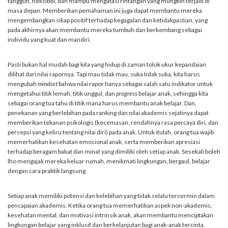
tangguh, fleksibel, dan mampu mengatasi rintangan yang mungkin terjadi di
masa depan. Memberikan pemahaman ini juga dapat membantu mereka
mengembangkan sikap positif terhadap kegagalan dan ketidakpastian, yang
pada akhirnya akan membantu mereka tumbuh dan berkembang sebagai
individu yang kuat dan mandiri.
Pasti bukan hal mudah bagi kita yang hidup di zaman tolok ukur kepandaian
dilihat dari nilai rapornya. Tapi mau tidak mau, suka tidak suka, kita harus
mengubah
mindset
bahwa nilai rapor hanya sebagai salah satu indikator untuk
mengetahui titik lemah, titik unggul, dan
progress
belajar anak, sehingga kita
sebagai orang tua tahu di titik mana harus membantu anak belajar. Dan,
penekanan yang berlebihan pada ranking dan nilai akademis sejatinya dapat
memberikan tekanan psikologis (kecemasan, rendahnya rasa percaya diri, dan
persepsi yang keliru tentang nilai diri) pada anak. Untuk itulah, orang tua wajib
memerhatikan kesehatan emosional anak, serta memberikan apresiasi
terhadap beragam bakat dan minat yang dimiliki oleh setiap anak. Sesekali boleh
lho mengajak mereka keluar rumah, menikmati lingkungan, bergaul, belajar
dengan cara praktik langsung.
Setiap anak memiliki potensi dan kelebihan yang tidak selalu tercermin dalam
pencapaian akademis. Ketika orang tua memerhatikan aspek non-akademis,
kesehatan mental, dan motivasi intrinsik anak, akan membantu menciptakan
lingkungan belajar yang inklusif dan berkelanjutan bagi anak-anak tercinta.