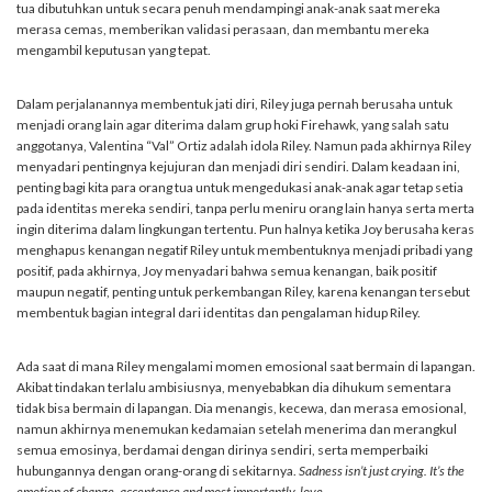
tua dibutuhkan untuk secara penuh mendampingi anak-anak saat mereka
merasa cemas, memberikan validasi perasaan, dan membantu mereka
mengambil keputusan yang tepat.
Dalam perjalanannya membentuk jati diri, Riley juga pernah berusaha untuk
menjadi orang lain agar diterima dalam grup hoki Firehawk, yang salah satu
anggotanya, Valentina “Val” Ortiz adalah idola Riley. Namun pada akhirnya Riley
menyadari pentingnya kejujuran dan menjadi diri sendiri. Dalam keadaan ini,
penting bagi kita para orang tua untuk mengedukasi anak-anak agar tetap setia
pada identitas mereka sendiri, tanpa perlu meniru orang lain hanya serta merta
ingin diterima dalam lingkungan tertentu. Pun halnya ketika Joy berusaha keras
menghapus kenangan negatif Riley untuk membentuknya menjadi pribadi yang
positif, pada akhirnya, Joy menyadari bahwa semua kenangan, baik positif
maupun negatif, penting untuk perkembangan Riley, karena kenangan tersebut
membentuk bagian integral dari identitas dan pengalaman hidup Riley.
Ada saat di mana Riley mengalami momen emosional saat bermain di lapangan.
Akibat tindakan terlalu ambisiusnya, menyebabkan dia dihukum sementara
tidak bisa bermain di lapangan. Dia menangis, kecewa, dan merasa emosional,
namun akhirnya menemukan kedamaian setelah menerima dan merangkul
semua emosinya, berdamai dengan dirinya sendiri, serta memperbaiki
hubungannya dengan orang-orang di sekitarnya.
Sadness isn’t just crying. It’s the
emotion of change, acceptance and most importantly, love
.