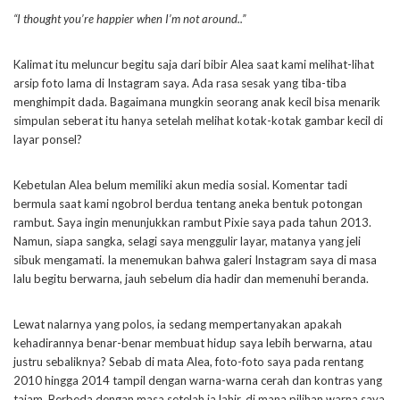
“I thought you’re happier when I’m not around..”
Kalimat itu meluncur begitu saja dari bibir Alea saat kami melihat-lihat
arsip foto lama di Instagram saya. Ada rasa sesak yang tiba-tiba
menghimpit dada. Bagaimana mungkin seorang anak kecil bisa menarik
simpulan seberat itu hanya setelah melihat kotak-kotak gambar kecil di
layar ponsel?
Kebetulan Alea belum memiliki akun media sosial. Komentar tadi
bermula saat kami ngobrol berdua tentang aneka bentuk potongan
rambut. Saya ingin menunjukkan rambut Pixie saya pada tahun 2013.
Namun, siapa sangka, selagi saya menggulir layar, matanya yang jeli
sibuk mengamati. Ia menemukan bahwa galeri Instagram saya di masa
lalu begitu berwarna, jauh sebelum dia hadir dan memenuhi beranda.
Lewat nalarnya yang polos, ia sedang mempertanyakan apakah
kehadirannya benar-benar membuat hidup saya lebih berwarna, atau
justru sebaliknya? Sebab di mata Alea, foto-foto saya pada rentang
2010 hingga 2014 tampil dengan warna-warna cerah dan kontras yang
tajam. Berbeda dengan masa setelah ia lahir, di mana pilihan warna saya