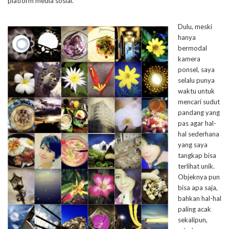
platform media sosial.
Dulu, meski
hanya
bermodal
kamera
ponsel, saya
selalu punya
waktu untuk
mencari sudut
pandang yang
pas agar hal-
hal sederhana
yang saya
tangkap bisa
terlihat unik.
Objeknya pun
bisa apa saja,
bahkan hal-hal
paling acak
sekalipun,