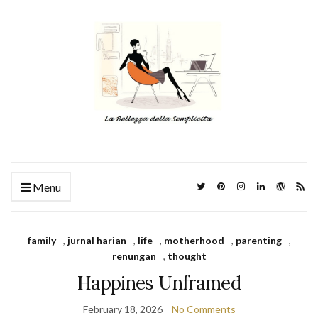
Menu
family
,
jurnal harian
,
life
,
motherhood
,
parenting
,
renungan
,
thought
Happines Unframed
February 18, 2026
No Comments