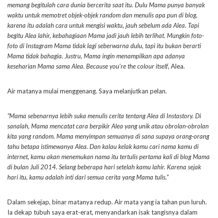
memang begitulah cara dunia bercerita saat itu. Dulu Mama punya banyak
waktu untuk memotret objek-objek random dan menulis apa pun di blog,
karena itu adalah cara untuk mengisi waktu, jauh sebelum ada Alea. Tapi
begitu Alea lahir, kebahagiaan Mama jadi jauh lebih terlihat. Mungkin foto-
foto di Instagram Mama tidak lagi seberwarna dulu, tapi itu bukan berarti
Mama tidak bahagia. Justru, Mama ingin menampilkan apa adanya
keseharian Mama sama Alea.
Because you’re the colour itself
, Alea.
Air matanya mulai menggenang. Saya melanjutkan pelan.
“Mama sebenarnya lebih suka menulis cerita tentang Alea di Instastory. Di
sanalah, Mama mencatat cara berpikir Alea yang unik atau obrolan-obrolan
kita yang random. Mama menyimpan semuanya di sana supaya orang-orang
tahu betapa istimewanya Alea. Dan kalau kelak kamu cari nama kamu di
internet, kamu akan menemukan nama itu tertulis pertama kali di blog Mama
di bulan Juli 2014. Selang beberapa hari setelah kamu lahir. Karena sejak
hari itu, kamu adalah inti dari semua cerita yang Mama tulis.”
Dalam sekejap, binar matanya redup. Air mata yang ia tahan pun luruh.
Ia dekap tubuh saya erat-erat, menyandarkan isak tangisnya dalam