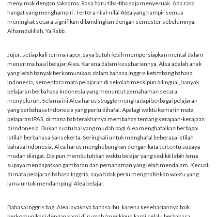
menyimak dengan saksama. Rasa haru tiba-tiba saja menyeruak. Ada rasa
hangat yang menghampiri. Tertera nilai-nilai Alea yang hampir semua
meningkat secara signifikan dibandingkan dengan semester sebelumnya.
Alhamdulillah, Ya Rabb.
Jujur, setiap kali terima rapor, saya butuh lebih mempersiapkan mental dalam
menerima hasil belajar Alea. Karena dalam kesehariannya, Alea adalah anak
yang lebih banyak berkomunikasi dalam bahasa Inggris ketimbang bahasa
Indonesia, sementara mata pelajaran di sekolah meskipun bilingual, banyak
pelajaran berbahasa indonesia yang menuntut pemahaman secara
menyeluruh. Selama ini Alea harus
struggle
menghadapi berbagai pelajaran
yang berbahasa Indonesia yang perlu dihafal. Apalagi waktu kemarin mata
pelajaran IPAS, di mana bab terakhirnya membahas tentang kerajaan-kerajaan
di Indonesia. Bukan suatu hal yang mudah bagi Alea menghafalkan berbagai
istilah berbahasa Sansekerta. Seringkali untuk menghafal beberapa istilah
bahasa Indonesia, Alea harus menghubungkan dengan kata tertentu supaya
mudah diingat. Dia pun membutuhkan waktu belajar yang sedikit lebih lama
supaya mendapatkan gambaran dan pemahaman yang lebih mendalam. Kecuali
di mata pelajaran bahasa Inggris, saya tidak perlu menghabiskan waktu yang
lama untuk mendampingi Alea belajar.
Bahasa Inggris bagi Alea layaknya bahasa ibu, karena kesehariannya baik
berkomunikasi dengan kami di rumah (meskipun kami selalu berbahasa