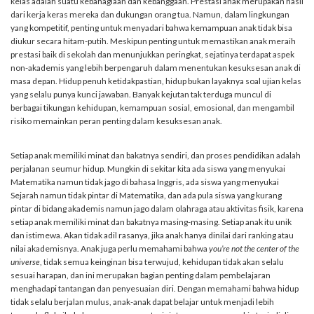
kelas adalah suatu kebahagiaan dan kebanggaan. Prestasi anak merupakan hasil
dari kerja keras mereka dan dukungan orang tua. Namun, dalam lingkungan
yang kompetitif, penting untuk menyadari bahwa kemampuan anak tidak bisa
diukur secara hitam-putih. Meskipun penting untuk memastikan anak meraih
prestasi baik di sekolah dan menunjukkan peringkat, sejatinya terdapat aspek
non-akademis yang lebih berpengaruh dalam menentukan kesuksesan anak di
masa depan. Hidup penuh ketidakpastian, hidup bukan layaknya soal ujian kelas
yang selalu punya kunci jawaban. Banyak kejutan tak terduga muncul di
berbagai tikungan kehidupan, kemampuan sosial, emosional, dan mengambil
risiko memainkan peran penting dalam kesuksesan anak.
Setiap anak memiliki minat dan bakatnya sendiri, dan proses pendidikan adalah
perjalanan seumur hidup. Mungkin di sekitar kita ada
siswa yang menyukai
Matematika namun tidak jago di bahasa Inggris, ada siswa yang menyukai
Sejarah namun tidak pintar di Matematika, dan ada pula siswa yang kurang
pintar di bidang akademis namun jago dalam olahraga atau aktivitas fisik, karena
setiap anak memiliki minat dan bakatnya masing-masing. Setiap anak itu unik
dan istimewa. Akan tidak adil rasanya, jika anak hanya dinilai dari ranking atau
nilai akademisnya. Anak juga perlu memahami bahwa
you’re not the center of the
universe
, tidak semua keinginan bisa terwujud, kehidupan tidak akan selalu
sesuai harapan, dan ini merupakan bagian penting dalam pembelajaran
menghadapi tantangan dan penyesuaian diri. Dengan memahami bahwa hidup
tidak selalu berjalan mulus, anak-anak dapat belajar untuk menjadi lebih