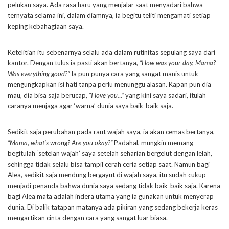
pelukan saya. Ada rasa haru yang menjalar saat menyadari bahwa
ternyata selama ini, dalam diamnya, ia begitu teliti mengamati setiap
keping kebahagiaan saya.
Ketelitian itu sebenarnya selalu ada dalam rutinitas sepulang saya dari
kantor. Dengan tulus ia pasti akan bertanya,
“How was your day, Mama?
Was everything good?”
Ia pun punya cara yang sangat manis untuk
mengungkapkan isi hati tanpa perlu menunggu alasan. Kapan pun dia
mau, dia bisa saja berucap,
“I love you…”
yang kini saya sadari, itulah
caranya menjaga agar ‘warna’ dunia saya baik-baik saja.
Sedikit saja perubahan pada raut wajah saya, ia akan cemas bertanya,
“Mama, what’s wrong? Are you okay?”
Padahal, mungkin memang
begitulah ‘setelan wajah’ saya setelah seharian bergelut dengan lelah,
sehingga tidak selalu bisa tampil cerah ceria setiap saat. Namun bagi
Alea, sedikit saja mendung bergayut di wajah saya, itu sudah cukup
menjadi penanda bahwa dunia saya sedang tidak baik-baik saja. Karena
bagi Alea mata adalah indera utama yang ia gunakan untuk menyerap
dunia. Di balik tatapan matanya ada pikiran yang sedang bekerja keras
mengartikan cinta dengan cara yang sangat luar biasa.