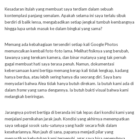
Kesadaran itulah yang membuat saya terdiam dalam sebuah
kontemplasi panjang semalam. Apakah selama ini saya terlalu sibuk
berdiri di balik lensa, mengabadikan setiap jengkal tumbuh kembangnya
hingga lupa untuk masuk ke dalam bingkai yang sama?
Memang ada kebahagiaan tersendiri setiap kali Google Photos
memunculkan kembali foto-foto lama. Melihat fisiknya yang berubah,
tawanya yang terekam kamera, dan binar matanya yang tak pernah
gagal membuat hati saya terasa penuh. Namun, dokumentasi
kebersamaan kami bertiga memang kerap kali tidak lengkap, kadang
hanya berdua, atau lebih sering hanya dia seorang diri. Saya baru
menyadari bahwa Alea tidak hanya butuh direkam. Ia butuh kami ada di
dalam
frame
yang sama dengannya. Ia butuh bukti visual bahwa kami
melangkah beriringan.
Jarangnya potret bertiga di beranda ini tak lepas dari kondisi kami yang
menjalani pernikahan jarak jauh. Kondisi yang akhirnya menempatkan
saya sebagai sosok satu-satunya yang hadir secara fisik dalam
kesehariannya. Nun jauh di sana, papanya menjadi pilar yang
memastikan kebutuhan kami terpenuhi, agar saya bisa sepenuhnya