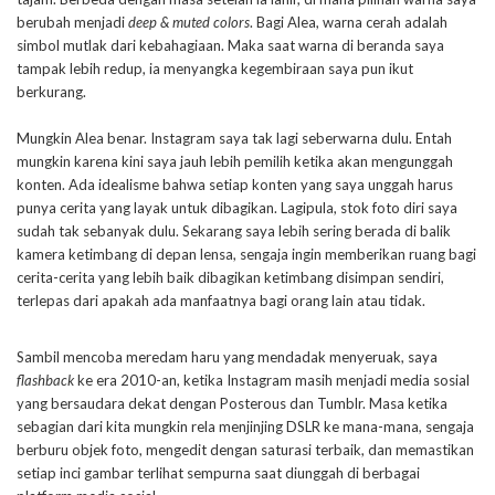
berubah menjadi
deep & muted colors
. Bagi Alea, warna cerah adalah
simbol mutlak dari kebahagiaan. Maka saat warna di beranda saya
tampak lebih redup, ia menyangka kegembiraan saya pun ikut
berkurang.
Mungkin Alea benar. Instagram saya tak lagi seberwarna dulu. Entah
mungkin karena kini saya jauh lebih pemilih ketika akan mengunggah
konten. Ada idealisme bahwa setiap konten yang saya unggah harus
punya cerita yang layak untuk dibagikan. Lagipula, stok foto diri saya
sudah tak sebanyak dulu. Sekarang saya lebih sering berada di balik
kamera ketimbang di depan lensa, sengaja ingin memberikan ruang bagi
cerita-cerita yang lebih baik dibagikan ketimbang disimpan sendiri,
terlepas dari apakah ada manfaatnya bagi orang lain atau tidak.
Sambil mencoba meredam haru yang mendadak menyeruak, saya
flashback
ke era 2010-an, ketika Instagram masih menjadi media sosial
yang bersaudara dekat dengan Posterous dan Tumblr. Masa ketika
sebagian dari kita mungkin rela menjinjing DSLR ke mana-mana, sengaja
berburu objek foto, mengedit dengan saturasi terbaik, dan memastikan
setiap inci gambar terlihat sempurna saat diunggah di berbagai