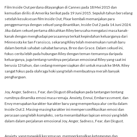
Film Inside Out perdana ditayangkan di Cannes pada 18 Mei 2015 dan
kemudian dirilis di Amerika Serikat pada 19 Juni 2015. Sepuluh tahun berselang
setelah kesuksesan film Inside Out, Pixar kembali memanjakan para
penggemarnya dengan sekuel yang dinantikan, Inside Out 2 pada 14 Juni 2024.
Jika dalam sekuel pertama dikisahkan Riley berusaha mengatasi masa kanak-
kanak dengan menghadapi perasaannya terkait kepindahan keluarganya dari
Minnesota ke San Fransisco, sekarang Riley telah menemukan rumah baru
dalam bentuk sahabat-sahabat barunya, Bree dan Grace. Dalam sekuel ini,
fokus cerita lebih pada hubungan Riley dengan teman-temannya daripada
keluarganya, juga tentang rumitnya perjalanan emosional Riley yang saat ini
berusia 13 tahun, dan sedang mempersiapkan diri untuk masuk ke SMA. Riley
sangat fokus pada olahraga hoki yang telah membuatnya meraih banyak
penghargaan.
Joy, Anger, Sadness, Fear, dan Disgust dihadapkan pada tantangan tentang
rumitnya dinamika emosi masa remaja. Anxiety, Ennui, Embarrassment, dan
Envy merupakan karakter-karakter baru yang memperkaya alur cerita dalam
Inside Out 2. Masing-masing karakter ini mempersonifikasikan emosi dan
perasaan yang lebih kompleks, serta menambahkan lapisan emosi yang lebih
dalam dalam perjalanan emosional Joy, Anger, Sadness, Fear, dan Disgust.
Anxiety, yang mewakili kecemasan, memperkenalkan ketegangan dan