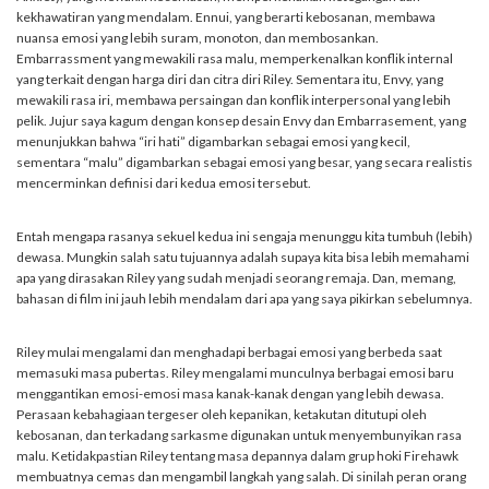
kekhawatiran yang mendalam. Ennui, yang berarti kebosanan, membawa
nuansa emosi yang lebih suram, monoton, dan membosankan.
Embarrassment yang mewakili rasa malu, memperkenalkan konflik internal
yang terkait dengan harga diri dan citra diri Riley. Sementara itu, Envy, yang
mewakili rasa iri, membawa persaingan dan konflik interpersonal yang lebih
pelik. Jujur saya kagum dengan konsep desain Envy dan Embarrasement, yang
menunjukkan bahwa “iri hati” digambarkan sebagai emosi yang kecil,
sementara “malu” digambarkan sebagai emosi yang besar, yang secara realistis
mencerminkan definisi dari kedua emosi tersebut.
Entah mengapa rasanya sekuel kedua ini sengaja menunggu kita tumbuh (lebih)
dewasa. Mungkin salah satu tujuannya adalah supaya kita bisa lebih memahami
apa yang dirasakan Riley yang sudah menjadi seorang remaja. Dan, memang,
bahasan di film ini jauh lebih mendalam dari apa yang saya pikirkan sebelumnya.
Riley mulai mengalami dan menghadapi berbagai emosi yang berbeda saat
memasuki masa pubertas. Riley mengalami munculnya berbagai emosi baru
menggantikan emosi-emosi masa kanak-kanak dengan yang lebih dewasa.
Perasaan kebahagiaan tergeser oleh kepanikan, ketakutan ditutupi oleh
kebosanan, dan terkadang sarkasme digunakan untuk menyembunyikan rasa
malu. Ketidakpastian Riley tentang masa depannya dalam grup hoki Firehawk
membuatnya cemas dan mengambil langkah yang salah. Di sinilah peran orang