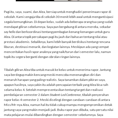
Pagi itu, saya, suami, dan Alea, bersiap untuk menghadiri penerimaan rapor di
sekolah. Kami sengaja tiba di sekolah 30 menit lebih awal untuk mengantisipasi
segala kemungkinan. Di depan kelas, sudah ada beberapa orang tua yang sudah
mendapat giliran sebelumnya. Saya pun bergabung di antara mereka, sekadar
say hello
dan berkoordinasi tentang pembagian kenang-kenangan untuk guru
Alea. Di antara topik percakapan pagi itu jauh dari bahasan tentang nilai atau
prestasi akademis. Sebaliknya, kami lebih banyak berdiskusi tentang rencana
liburan, destinasi menarik, dan kegiatan lainnya. Meskipun ada yang sempat
menceritakan hasil rapor anaknya yang naik/turun dari semester lalu, namun
topik itu segera berganti dengan obrolan ringan lainnya.
Tibalah giliran Alea tiba untuk masuk ke kelas untuk menerima rapor. Jantung
saya berdegup makin kencang meski mencoba menenangkan diri dan
menaruh harapan yang paling realistis. Saya tanamkan dalam pikiran saya,
apapun hasilnya, saya yakin itu adalah pencapaian terbaik yang Alea bisa raih
selama kelas 4. Setelah mempresentasikan tentang target dan realisasi
pembelajaran semester 2 dalam
Student-Led Conference
, tibalah penyerahan
rapor kelas 4 semester 2. Meski diselingi dengan candaan-candaan di antara
Miss/Mr-nya Alea, namun hal itu tidak cukup mampu mengompromikan detak
jantung saya yang makin menjadi-jadi. Buku rapor pun dibuka, satu persatu nilai
mata pelajaran mulai dibandingkan dengan semester sebelumnya. Saya