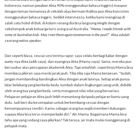
Indonesia, namun jawaban Alea 90% menggunakan bahasa Inggris) maupun
dengan teman-temannya di sekolah atau bermain Roblox pun Alea konsisten
menggunakan bahasa Inggris. Sedikit intermezzo, ketika kami menginap di
salah satu hotel di Bali, di kolam renang dia bisa langsung
mingle
dengan
sekelompok anak keluarga turis asing asal Australia. “
Mama, I made friends with
some of Australian kids. May I met them again tommorrow in the pool?
” Alea adalah
seorang
native speaker
.
Dan seperti biasa, seusai sesi terima rapor, saya selalu berbagi kabar dengan
aunty
-nya Alea (adik saya), dan eyangnya Alea (Mama saya). Sama, mereka pun
bersyukur atas pencapaian akademik Alea. Tapi entahlah, sepertinya Mama bisa
membaca pikiran saya meski jarak jauh. Tiba-tiba saja Mama berpesan, “Sudah,
jangan membanding-bandingkan Alea dengan anak lainnya. Setiap anak punya
latar belakang yang berbeda-beda, tumbuh dalam lingkungan yang unik, dididik
oleh orang tua yang berbeda, serta menganut nilai-nilai yang bervariasi.
Pelajaran-pelajaran Alea jauh lebih menantang daripada pelajaran kamu yang
dulu. Jadi beri dia kesempatan untuk berkembang sesuai dengan
kemampuannya sendiri. Kamu sebagai orang tua wajib memberi dukungan
supaya Alea bisa terus memperbaiki diri.” Ah, Mama. Bagaimana Mama bisa
tahu apa yang sedang saya pikirkan? Tak terasa, air mata mulai menggenang di
pelupuk mata.