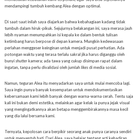
mendampingi tumbuh kembang Alea dengan optimal.
Di saat-saat inilah saya diajarkan bahwa kebahagiaan kadang tidak
tumbuh dalam hiruk-pikuk. Sejujurnya belakangan ini, saya merasa jauh
lebih nyaman menumpahkan isi kepala ke dalam bentuk tulisan
ketimbang harus berpose di depan kamera. Mungkin kedewasaan
perlahan menggeser keinginan untuk menjadi pusat perhatian. Ada
potongan waktu yang terasa terlalu sakral jika harus diganggu oleh
bunyi
shutter
kamera; ada tawa yang cukup disimpan rapat dalam
ingatan, tanpa perlu divalidasi oleh jumlah
likes
di media sosial.
Namun, teguran Alea itu menyadarkan saya untuk mulai mencoba lagi.
Saya ingin punya banyak kesempatan untuk mendokumentasikan
kebersamaan kami lebih banyak dengan warna-warna cerah. Tentu saja
kali ini bukan demi estetika, melainkan agar kelak ia punya jejak visual
yang mengingatkannya akan betapa menggembirakannya masa kecil
yang dia lalui bersama kami.
Ternyata, kepolosan cara berpikir seorang anak punya caranya sendiri
untuk menyentuh hati. Dari Alea, saya belajar tentang arti kehadiran