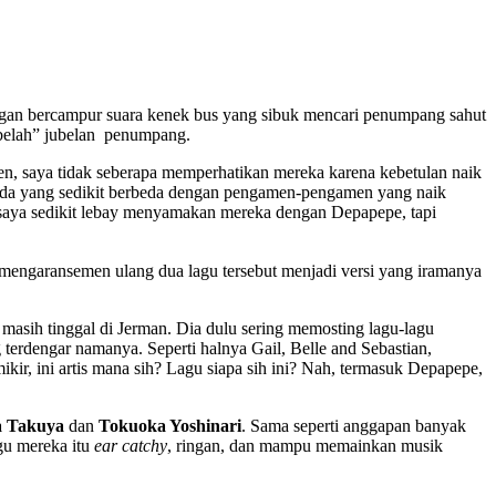
ngan bercampur suara kenek bus yang sibuk mencari penumpang sahut
mbelah” jubelan penumpang.
n, saya tidak seberapa memperhatikan mereka karena kebetulan naik
a ada yang sedikit berbeda dengan pengamen-pengamen yang naik
 saya sedikit lebay menyamakan mereka dengan Depapepe, tapi
ngaransemen ulang dua lagu tersebut menjadi versi yang iramanya
 masih tinggal di Jerman. Dia dulu sering memosting lagu-lagu
g terdengar namanya. Seperti halnya Gail, Belle and Sebastian,
ikir, ini artis mana sih? Lagu siapa sih ini? Nah, termasuk Depapepe,
 Takuya
dan
Tokuoka Yoshinari
. Sama seperti anggapan banyak
gu mereka itu
ear catchy
, ringan, dan mampu memainkan musik