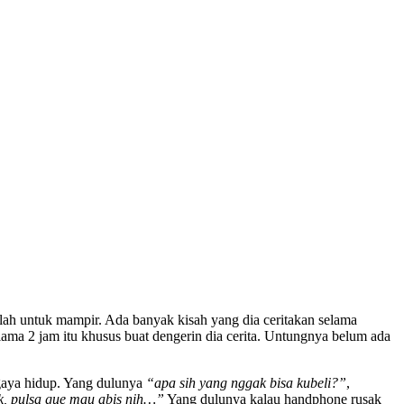
nlah untuk mampir. Ada banyak kisah yang dia ceritakan selama
elama 2 jam itu khusus buat dengerin dia cerita. Untungnya belum ada
 gaya hidup. Yang dulunya
“apa sih yang nggak bisa kubeli?”
,
k, pulsa gue mau abis nih…”
Yang dulunya kalau handphone rusak