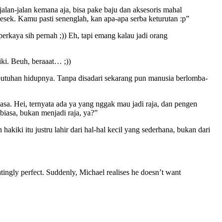
lan-jalan kemana aja, bisa pake baju dan aksesoris mahal
gesek. Kamu pasti senenglah, kan apa-apa serba keturutan :p”
erkaya sih pernah ;)) Eh, tapi emang kalau jadi orang
iki. Beuh, beraaat… ;))
ebutuhan hidupnya. Tanpa disadari sekarang pun manusia berlomba-
sa. Hei, ternyata ada ya yang nggak mau jadi raja, dan pengen
biasa, bukan menjadi raja, ya?”
kiki itu justru lahir dari hal-hal kecil yang sederhana, bukan dari
tatingly perfect. Suddenly, Michael realises he doesn’t want