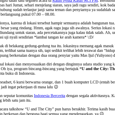
gisi salah satu segmen acara di
Radio Pelita Kasih 96.3 FM
. Berhubun
pas hari Jumat, sehari menjelang siaran, saya jadi ragu sendiri, kok b
rhubung sudah terlanjur janji sama teman dan penyiarnya ya sudahlah
 berlangsung pukul 07.00 – 08.00.
tudionya, karena di lokasi tersebut hampir semuanya adalah bangunan 
esar yang rindang. Hmm, agak ragu juga sih awalnya. Serius lokasi radi
diundang untuk siaran, ada percetakannya juga kalau tidak salah. Ah,
si uji nyali sendirian *lambai tangan ke arah kamera* \:D/
erletak di belakang gedung-gedung tua itu. lokasinya memang agak mas
erlihat sama tuanya sih, tapi sedikit terlihat lebih terawat dan “hidup
gsung berkenalan dengan dua orang penyiar yaitu Mas Ijul (Yuliyono
al lokasi dan menyesuaikan diri dengan dinginnya udara studio yang k
. Oh iya, program bincang-bincang yang bertajuk
“U and the City: T
nta buku di Indonesia.
6 headset, 6 kursi berwarna orange, dan 1 buah komputer LCD (entah 
jadi ingat pekerjaan di masa lalu 😉
kan seputar komunitas
Indonesia Bercerita
dengan segala aktivitasnya. 
lebih satu jam itu.
acara talkshow “U and The City” pun harus berakhir. Terima kasih bu
in berkenan dan berguna bagi semua yang mendengarkan, ya 😉