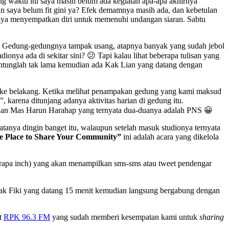
g waktu itu saya masih belum ada kegiatan apa-apa akhirnya
adan saya belum fit gini ya? Efek demamnya masih ada, dan kebetulan
 saya menyempatkan diri untuk memenuhi undangan siaran. Sabtu
tua. Gedung-gedungnya tampak usang, atapnya banyak yang sudah jebol
onya ada di sekitar sini? 😕 Tapi kalau lihat beberapa tulisan yang
 untunglah tak lama kemudian ada Kak Lian yang datang dengan
uk ke belakang. Ketika melihat penampakan gedung yang kami maksud
”, karena ditunjang adanya aktivitas harian di gedung itu.
) dan Mas Harun Harahap yang ternyata dua-duanya adalah PNS 😀
atanya dingin banget itu, walaupun setelah masuk studionya ternyata
he Place to Share Your Community”
ini adalah acara yang dikelola
berapa inch) yang akan menampilkan sms-sms atau tweet pendengar
Kak Fiki yang datang 15 menit kemudian langsung bergabung dengan
at
RPK 96.3 FM
yang sudah memberi kesempatan kami untuk
sharing