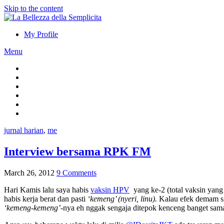
Skip to the content
My Profile
Menu
jurnal harian
,
me
Interview bersama RPK FM
March 26, 2012
9 Comments
Hari Kamis lalu saya habis
vaksin HPV
yang ke-2 (total vaksin yang h
habis kerja berat dan pasti
‘kemeng’ (nyeri, linu).
Kalau efek demam sih
‘kemeng-kemeng’
-nya eh nggak sengaja ditepok kenceng banget sa