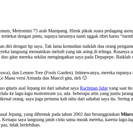
n umum, Metromini 75 arah Mampang. Hiruk pikuk suara pedagang aso
u terdekat dengan pintu, supaya turunnya nanti nggak ribet harus “me
n diri dengan hp saya. Tak lama kemudian naiklah dua orang pengame
 Mereka langsung memainkan melodi yang tak asing di telinga. Rasany
n duo gitar mereka sekilas mengingatkan saya pada Depapepe. Baiklah
), dan Lemon Tree (Fools Garden). Istimewanya, mereka rupanya me
Ke Mana versi Armada dan Marcel gitu, deh 🙂
o gitaris asal Jepang ini dari sahabat saya
Rachman Jafar
yang saat itu
elalu ke lagu-lagu
mainstream
ya, ada beberapa artis yang justru jaran
enal orang, saya juga pertama kali tahu dari sahabat saya itu. Sering m
asal Jepang, yang dibentuk pada tahun 2002 dan beranggotakan
Miura
n. Kenapa saya langsung jatuh cinta sama musik mereka, karena lagu-la
as, tidak berlebihan.