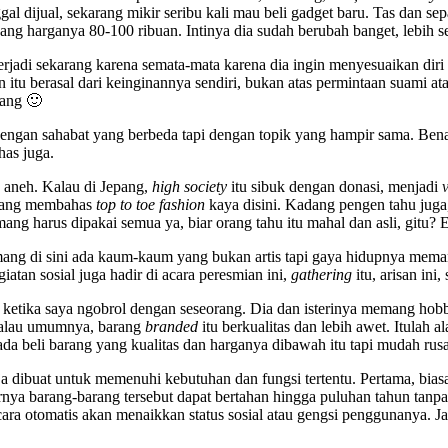
nggal dijual, sekarang mikir seribu kali mau beli gadget baru. Tas dan s
yang harganya 80-100 ribuan. Intinya dia sudah berubah banget, lebih 
rjadi sekarang karena semata-mata karena dia ingin menyesuaikan diri 
tu berasal dari keinginannya sendiri, bukan atas permintaan suami atau 
rang 🙂
engan sahabat yang berbeda tapi dengan topik yang hampir sama. Benar
has juga.
 aneh. Kalau di Jepang,
high society
itu sibuk dengan donasi, menjadi
 yang membahas
top to toe fashion
kaya disini. Kadang pengen tahu juga
mang harus dipakai semua ya, biar orang tahu itu mahal dan asli, gitu
emang di sini ada kaum-kaum yang bukan artis tapi gaya hidupnya me
iatan sosial juga hadir di acara peresmian ini,
gathering
itu, arisan ini
etika saya ngobrol dengan seseorang. Dia dan isterinya memang hob
 kalau umumnya, barang
branded
itu berkualitas dan lebih awet. Itulah 
da beli barang yang kualitas dan harganya dibawah itu tapi mudah rusak
 dibuat untuk memenuhi kebutuhan dan fungsi tertentu. Pertama, bia
irnya barang-barang tersebut dapat bertahan hingga puluhan tahun tan
 otomatis akan menaikkan status sosial atau gengsi penggunanya. Jadi 