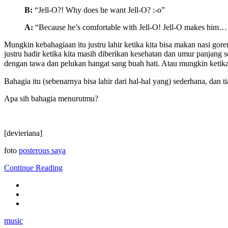
B:
“Jell-O?! Why does he want Jell-O? :-o”
A:
“Because he’s comfortable with Jell-O! Jell-O makes him… c
Mungkin kebahagiaan itu justru lahir ketika kita bisa makan nasi go
justru hadir ketika kita masih diberikan kesehatan dan umur panjan
dengan tawa dan pelukan hangat sang buah hati. Atau mungkin ketika 
Bahagia itu (sebenarnya bisa lahir dari hal-hal yang) sederhana, dan t
Apa sih bahagia menurutmu?
[devieriana]
foto
posterous saya
Continue Reading
music