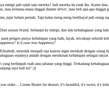
 mimpi jadi salah satu mereka? Jadi mereka itu enak lho. Kamu bisa ja
ion, mau kemana-mana tinggal dianter
driver
, mau beli apa-apa tinggal 
m, jujur belum pernah. Tapi kalau iseng-iseng berkhayal jadi orang sup
 Dari urusan
brand
, berlanjut ke mimpi, dan lalu kebahagiaan yang hak
 pasti pengen punya kehidupan yang baik, layak, tercukupi seluruh k
happiness? Is it your true happiness?
lizabeth, menolak menjadi raja karena ingin menikah dengan orang bia
ahagiaan sejatinya adalah dengan menikmati kehidupan sebagai rakyat 
yang berlimpah ruah atau jabatan yang tinggi. Terkadang kebahagiaan ha
anjang saya kali ini? ;))
u order… Creme Brulee for dessert, it’s beautiful, it’s sweet, it’s irri