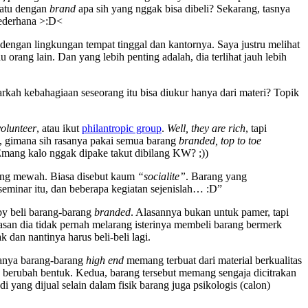
epatu dengan
brand
apa sih yang nggak bisa dibeli? Sekarang, tasnya
sederhana >:D<
dengan lingkungan tempat tinggal dan kantornya. Saya justru melihat
orang lain. Dan yang lebih penting adalah, dia terlihat jauh lebih
kah kebahagiaan seseorang itu bisa diukur hanya dari materi? Topik
volunteer
, atau ikut
philantropic group
.
Well, they are rich
, tapi
, gimana sih rasanya pakai semua barang
branded, top to toe
? Emang kalo nggak dipake takut dibilang KW? ;))
mang mewah. Biasa disebut kaum
“socialite”
. Barang yang
, seminar itu, dan beberapa kegiatan sejenislah… :D”
by beli barang-barang
branded
. Alasannya bukan untuk pamer, tapi
alasan dia tidak pernah melarang isterinya membeli barang bermerk
 dan nantinya harus beli-beli lagi.
sanya barang-barang
high end
memang terbuat dari material berkualitas
pa berubah bentuk. Kedua, barang tersebut memang sengaja dicitrakan
yang dijual selain dalam fisik barang juga psikologis (calon)