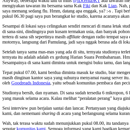
Anyway, beberapa waktu lalu di milis
@IDceritaJKT
ada tawaran men
mengiyakan tawaran itu bersama sama Kak
Fiki
dan Kak
Lian
. Nah, 
saya memang sedang flu. Hmm, datang apa enggak, ya? :-s . Tapi be
pukul 06.30 pagi saya pun berangkat ke studio, karena acaranya akan
Sesampai di lokasi saya celingukan sendiri mencari di mana letak s
di sana-sini, dindingnya pun kusam termakan usia, dan banyak pohon b
tertera di sana sih sepertinya masih
affiliate
dengan radio tempat saya 
motornya, langsung dari Pamulang, jadi saya nggak berasa ada di loka
Setelah tanya sama mas-mas yang ada di situ, ternyata studionya t
ternyata itu adalah adalah ex gedung Harian Suara Pembaharuan. Hmm, t
Sesampainya di sana kami diminta untuk mengisi buku tamu, dan lan
Tepat pukul 07.00, kami berdua diminta masuk ke studio, biar mengen
masih dinginan kantor saya yang suhunya menyamai ruang server itu
oleh
Goodreads Indonesia
, yaitu sebuah komunitas pembaca dan peci
Studionya bersih, dan nyaman. Di sana sudah tersedia 6 mikropon, 
yang masuk selama acara. Kalau melihat “peralatan perang” kaya gini 
Sesi interview pun berjalan santai dan lancar. Pertanyaan yang diaju
kami, dan nememani
sharing
di acara yang berlangsung selama kurang 
Wah, tak terasa waktu sudah menunjukkan pukul 08.00, itu tandanya 
seputar
komunitas kami
. Semoga informasi yang kami bagikan kemar