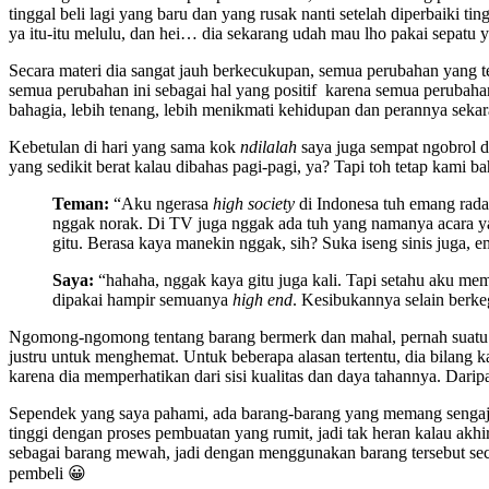
tinggal beli lagi yang baru dan yang rusak nanti setelah diperbaiki ti
ya itu-itu melulu, dan hei… dia sekarang udah mau lho pakai sepatu 
Secara materi dia sangat jauh berkecukupan, semua perubahan yang te
semua perubahan ini sebagai hal yang positif karena semua perubahan i
bahagia, lebih tenang, lebih menikmati kehidupan dan perannya seka
Kebetulan di hari yang sama kok
ndilalah
saya juga sempat ngobrol d
yang sedikit berat kalau dibahas pagi-pagi, ya? Tapi toh tetap kami ba
Teman:
“Aku ngerasa
high society
di Indonesa tuh emang rada
nggak norak. Di TV juga nggak ada tuh yang namanya acara
gitu. Berasa kaya manekin nggak, sih? Suka iseng sinis juga, e
Saya:
“hahaha, nggak kaya gitu juga kali. Tapi setahu aku m
dipakai hampir semuanya
high end
. Kesibukannya selain berkeg
Ngomong-ngomong tentang barang bermerk dan mahal, pernah suatu k
justru untuk menghemat. Untuk beberapa alasan tertentu, dia bilang
karena dia memperhatikan dari sisi kualitas dan daya tahannya. Daripa
Sependek yang saya pahami, ada barang-barang yang memang sengaja
tinggi dengan proses pembuatan yang rumit, jadi tak heran kalau akh
sebagai barang mewah, jadi dengan menggunakan barang tersebut secara
pembeli 😀