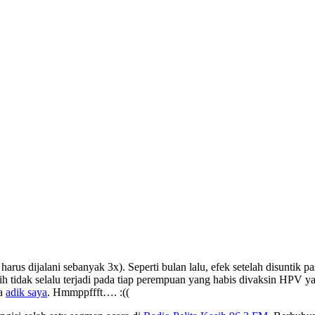
arus dijalani sebanyak 3x). Seperti bulan lalu, efek setelah disuntik p
 tidak selalu terjadi pada tiap perempuan yang habis divaksin HPV ya, 
ma
adik saya
. Hmmppffft…. :((