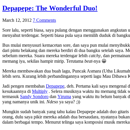
Depapepe: The Wonderful Duo!
March 12, 2012
7 Comments
Sore lalu, seperti biasa, saya pulang dengan menggunakan angkuta
menyahut terdengar. Seperti biasa pula saya memilih duduk di bangk
Bus mulai menyusuri kemacetan sore, dan saya pun mulai menyibukka
dari pintu belakang dan mereka berdiri di dua bangku setelah saya.
sebelum mereka. Suara mereka terdengar lebih
catchy
, dan permaina
memang iya, sekilas hampir mirip. Terutama
beat
-nya 😀
Mereka membawakan dua buah lagu, Puncak Asmara (Utha Likumahuwa
lebih seru. Kurang lebih perbandingannya seperti lagu Mau Dibawa 
Jadi pengen membahas
Depapepe
, deh. Pertama kali saya mengenal du
kesukaannya di
Multiply
. Selera musiknya waktu itu memang tidak s
termasuk
Sandy Sondoro
dan
Yiruma
yang waktu itu belum banyak dik
yang namanya unik ini.
Ndeso
ya saya? ;))
Mungkin sudah banyak yang tahu kalau Depapepe adalah duo gitaris 
orang, dulu saya pikir mereka adalah dua bersaudara, nyatanya buka
dalam berbagai tempo. Menurut telinga saya komposisi musik mereka p