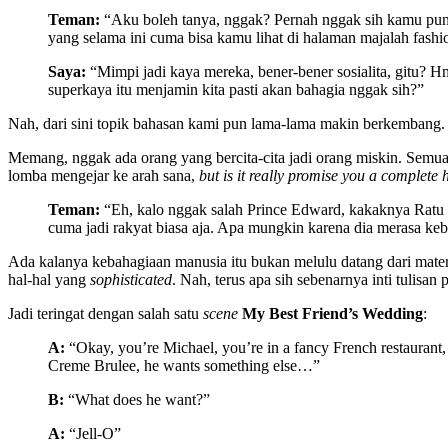
Teman:
“Aku boleh tanya, nggak? Pernah nggak sih kamu punya
yang selama ini cuma bisa kamu lihat di halaman majalah fash
Saya:
“Mimpi jadi kaya mereka, bener-bener sosialita, gitu? Hm
superkaya itu menjamin kita pasti akan bahagia nggak sih?”
Nah, dari sini topik bahasan kami pun lama-lama makin berkembang.
Memang, nggak ada orang yang bercita-cita jadi orang miskin. Semua
lomba mengejar ke arah sana,
but is it really promise you a complete 
Teman:
“Eh, kalo nggak salah Prince Edward, kakaknya Ratu E
cuma jadi rakyat biasa aja. Apa mungkin karena dia merasa keb
Ada kalanya kebahagiaan manusia itu bukan melulu datang dari materi 
hal-hal yang
sophisticated
. Nah, terus apa sih sebenarnya inti tulisan p
Jadi teringat dengan salah satu
scene
My Best Friend’s Wedding
:
A:
“Okay, you’re Michael, you’re in a fancy French restaurant, yo
Creme Brulee, he wants something else…”
B:
“What does he want?”
A:
“Jell-O”