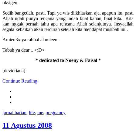
oksigen..
Sedih bangetlah, pasti. Tapi ya wis diikhlaskan aja, apapun itu, pasti
Allah udah punya rencana yang indah buat kalian, buat kita.. Kita
kan nggak pernah tahu apa rencana Allah selanjutnya. Insyaallah
segala kebaikan akan tercurah setelah kita mendapat musibah ini..
Amien3x ya rabbal alamieen..
Tabah ya dear .. >:D<
* dedicated to Noeny & Faisal *
[devieriana]
Continue Reading
jurnal harian
,
life
,
me
,
pregnancy
11 Agustus 2008