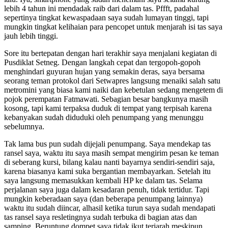
lebih 4 tahun ini mendadak raib dari dalam tas. Pffft, padahal
sepertinya tingkat kewaspadaan saya sudah lumayan tinggi, tapi
mungkin tingkat kelihaian para pencopet untuk menjarah isi tas saya
jauh lebih tinggi.
Sore itu bertepatan dengan hari terakhir saya menjalani kegiatan di
Pusdiklat Setneg. Dengan langkah cepat dan tergopoh-gopoh
menghindari guyuran hujan yang semakin deras, saya bersama
seorang teman protokol dari Setwapres langsung menaiki salah satu
metromini yang biasa kami naiki dan kebetulan sedang mengetem di
pojok perempatan Fatmawati. Sebagian besar bangkunya masih
kosong, tapi kami terpaksa duduk di tempat yang terpisah karena
kebanyakan sudah diduduki oleh penumpang yang menunggu
sebelumnya.
Tak lama bus pun sudah dijejali penumpang. Saya mendekap tas
ransel saya, waktu itu saya masih sempat mengirim pesan ke teman
di seberang kursi, bilang kalau nanti bayarnya sendiri-sendiri saja,
karena biasanya kami suka bergantian membayarkan. Setelah itu
saya langsung memasukkan kembali HP ke dalam tas. Selama
perjalanan saya juga dalam kesadaran penuh, tidak tertidur. Tapi
mungkin keberadaan saya (dan beberapa penumpang lainnya)
waktu itu sudah diincar, alhasil ketika turun saya sudah mendapati
tas ransel saya resletingnya sudah terbuka di bagian atas dan
samping. Beruntung dompet saya tidak ikut terjarah meskipun