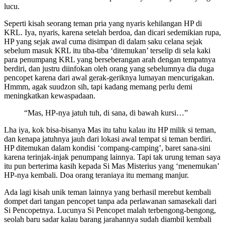
lucu.
Seperti kisah seorang teman pria yang nyaris kehilangan HP di
KRL. Iya, nyaris, karena setelah berdoa, dan dicari sedemikian rupa,
HP yang sejak awal cuma disimpan di dalam saku celana sejak
sebelum masuk KRL itu tiba-tiba ‘ditemukan’ terselip di sela kaki
para penumpang KRL yang berseberangan arah dengan tempatnya
berdiri, dan justru diinfokan oleh orang yang sebelumnya dia duga
pencopet karena dari awal gerak-geriknya lumayan mencurigakan.
Hmmm, agak suudzon sih, tapi kadang memang perlu demi
meningkatkan kewaspadaan.
“Mas, HP-nya jatuh tuh, di sana, di bawah kursi…”
Lha iya, kok bisa-bisanya Mas itu tahu kalau itu HP milik si teman,
dan kenapa jatuhnya jauh dari lokasi awal tempat si teman berdiri.
HP ditemukan dalam kondisi ‘compang-camping’, baret sana-sini
karena terinjak-injak penumpang lainnya. Tapi tak urung teman saya
itu pun berterima kasih kepada Si Mas Misterius yang ‘menemukan’
HP-nya kembali. Doa orang teraniaya itu memang manjur.
Ada lagi kisah unik teman lainnya yang berhasil merebut kembali
dompet dari tangan pencopet tanpa ada perlawanan samasekali dari
Si Pencopetnya. Lucunya Si Pencopet malah terbengong-bengong,
seolah baru sadar kalau barang jarahannya sudah diambil kembali