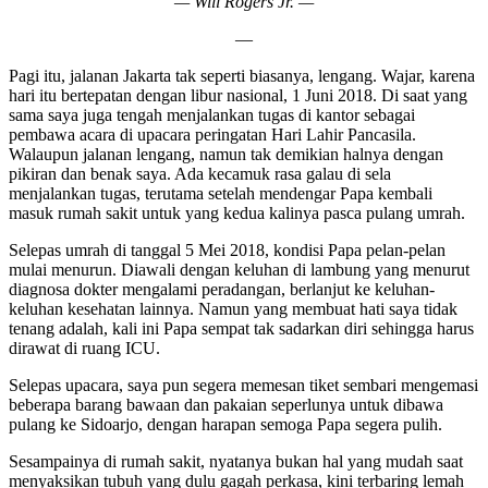
— Will Rogers Jr. —
—
Pagi itu, jalanan Jakarta tak seperti biasanya, lengang. Wajar, karena
hari itu bertepatan dengan libur nasional, 1 Juni 2018. Di saat yang
sama saya juga tengah menjalankan tugas di kantor sebagai
pembawa acara di upacara peringatan Hari Lahir Pancasila.
Walaupun jalanan lengang, namun tak demikian halnya dengan
pikiran dan benak saya. Ada kecamuk rasa galau di sela
menjalankan tugas, terutama setelah mendengar Papa kembali
masuk rumah sakit untuk yang kedua kalinya pasca pulang umrah.
Selepas umrah di tanggal 5 Mei 2018, kondisi Papa pelan-pelan
mulai menurun. Diawali dengan keluhan di lambung yang menurut
diagnosa dokter mengalami peradangan, berlanjut ke keluhan-
keluhan kesehatan lainnya. Namun yang membuat hati saya tidak
tenang adalah, kali ini Papa sempat tak sadarkan diri sehingga harus
dirawat di ruang ICU.
Selepas upacara, saya pun segera memesan tiket sembari mengemasi
beberapa barang bawaan dan pakaian seperlunya untuk dibawa
pulang ke Sidoarjo, dengan harapan semoga Papa segera pulih.
Sesampainya di rumah sakit, nyatanya bukan hal yang mudah saat
menyaksikan tubuh yang dulu gagah perkasa, kini terbaring lemah