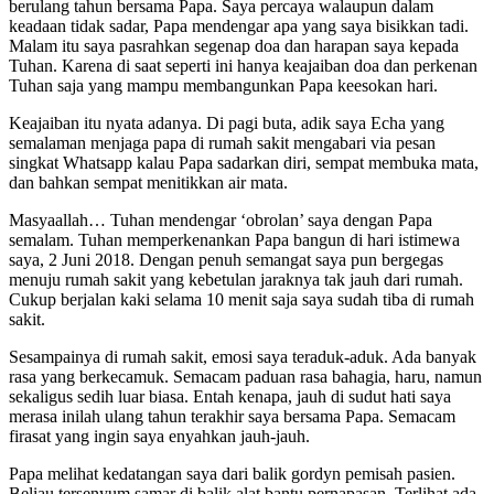
berulang tahun bersama Papa. Saya percaya walaupun dalam
keadaan tidak sadar, Papa mendengar apa yang saya bisikkan tadi.
Malam itu saya pasrahkan segenap doa dan harapan saya kepada
Tuhan. Karena di saat seperti ini hanya keajaiban doa dan perkenan
Tuhan saja yang mampu membangunkan Papa keesokan hari.
Keajaiban itu nyata adanya. Di pagi buta, adik saya Echa yang
semalaman menjaga papa di rumah sakit mengabari via pesan
singkat Whatsapp kalau Papa sadarkan diri, sempat membuka mata,
dan bahkan sempat menitikkan air mata.
Masyaallah… Tuhan mendengar ‘obrolan’ saya dengan Papa
semalam. Tuhan memperkenankan Papa bangun di hari istimewa
saya, 2 Juni 2018. Dengan penuh semangat saya pun bergegas
menuju rumah sakit yang kebetulan jaraknya tak jauh dari rumah.
Cukup berjalan kaki selama 10 menit saja saya sudah tiba di rumah
sakit.
Sesampainya di rumah sakit, emosi saya teraduk-aduk. Ada banyak
rasa yang berkecamuk. Semacam paduan rasa bahagia, haru, namun
sekaligus sedih luar biasa. Entah kenapa, jauh di sudut hati saya
merasa inilah ulang tahun terakhir saya bersama Papa. Semacam
firasat yang ingin saya enyahkan jauh-jauh.
Papa melihat kedatangan saya dari balik gordyn pemisah pasien.
Beliau tersenyum samar di balik alat bantu pernapasan. Terlihat ada