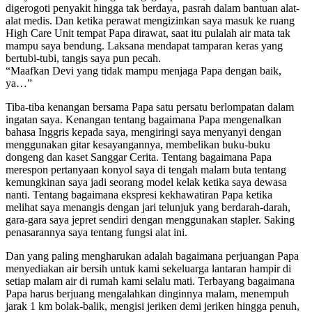
digerogoti penyakit hingga tak berdaya, pasrah dalam bantuan alat-
alat medis. Dan ketika perawat mengizinkan saya masuk ke ruang
High Care Unit tempat Papa dirawat, saat itu pulalah air mata tak
mampu saya bendung. Laksana mendapat tamparan keras yang
bertubi-tubi, tangis saya pun pecah.
“Maafkan Devi yang tidak mampu menjaga Papa dengan baik,
ya…”
Tiba-tiba kenangan bersama Papa satu persatu berlompatan dalam
ingatan saya. Kenangan tentang bagaimana Papa mengenalkan
bahasa Inggris kepada saya, mengiringi saya menyanyi dengan
menggunakan gitar kesayangannya, membelikan buku-buku
dongeng dan kaset Sanggar Cerita. Tentang bagaimana Papa
merespon pertanyaan konyol saya di tengah malam buta tentang
kemungkinan saya jadi seorang model kelak ketika saya dewasa
nanti. Tentang bagaimana ekspresi kekhawatiran Papa ketika
melihat saya menangis dengan jari telunjuk yang berdarah-darah,
gara-gara saya jepret sendiri dengan menggunakan stapler. Saking
penasarannya saya tentang fungsi alat ini.
Dan yang paling mengharukan adalah bagaimana perjuangan Papa
menyediakan air bersih untuk kami sekeluarga lantaran hampir di
setiap malam air di rumah kami selalu mati. Terbayang bagaimana
Papa harus berjuang mengalahkan dinginnya malam, menempuh
jarak 1 km bolak-balik, mengisi jeriken demi jeriken hingga penuh,