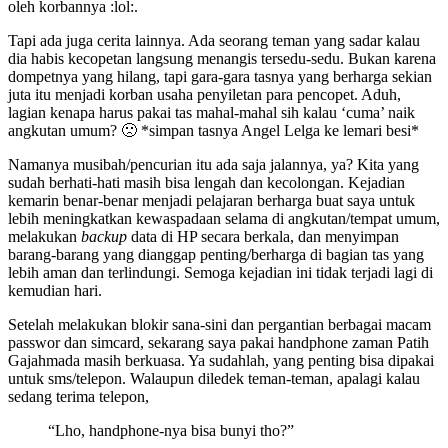
oleh korbannya :lol:.
Tapi ada juga cerita lainnya. Ada seorang teman yang sadar kalau
dia habis kecopetan langsung menangis tersedu-sedu. Bukan karena
dompetnya yang hilang, tapi gara-gara tasnya yang berharga sekian
juta itu menjadi korban usaha penyiletan para pencopet. Aduh,
lagian kenapa harus pakai tas mahal-mahal sih kalau ‘cuma’ naik
angkutan umum? 🙁 *simpan tasnya Angel Lelga ke lemari besi*
Namanya musibah/pencurian itu ada saja jalannya, ya? Kita yang
sudah berhati-hati masih bisa lengah dan kecolongan. Kejadian
kemarin benar-benar menjadi pelajaran berharga buat saya untuk
lebih meningkatkan kewaspadaan selama di angkutan/tempat umum,
melakukan
backup
data di HP secara berkala, dan menyimpan
barang-barang yang dianggap penting/berharga di bagian tas yang
lebih aman dan terlindungi. Semoga kejadian ini tidak terjadi lagi di
kemudian hari.
Setelah melakukan blokir sana-sini dan pergantian berbagai macam
passwor dan simcard, sekarang saya pakai handphone zaman Patih
Gajahmada masih berkuasa. Ya sudahlah, yang penting bisa dipakai
untuk sms/telepon. Walaupun diledek teman-teman, apalagi kalau
sedang terima telepon,
“Lho, handphone-nya bisa bunyi tho?”