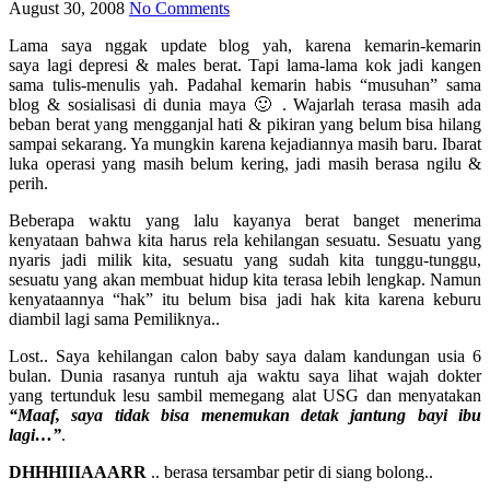
August 30, 2008
No Comments
Lama saya nggak update blog yah, karena kemarin-kemarin
saya lagi depresi & males berat. Tapi lama-lama kok jadi kangen
sama tulis-menulis yah. Padahal kemarin habis “musuhan” sama
blog & sosialisasi di dunia maya 🙂 . Wajarlah terasa masih ada
beban berat yang mengganjal hati & pikiran yang belum bisa hilang
sampai sekarang. Ya mungkin karena kejadiannya masih baru. Ibarat
luka operasi yang masih belum kering, jadi masih berasa ngilu &
perih.
Beberapa waktu yang lalu kayanya berat banget menerima
kenyataan bahwa kita harus rela kehilangan sesuatu. Sesuatu yang
nyaris jadi milik kita, sesuatu yang sudah kita tunggu-tunggu,
sesuatu yang akan membuat hidup kita terasa lebih lengkap. Namun
kenyataannya “hak” itu belum bisa jadi hak kita karena keburu
diambil lagi sama Pemiliknya..
Lost.. Saya kehilangan calon baby saya dalam kandungan usia 6
bulan. Dunia rasanya runtuh aja waktu saya lihat wajah dokter
yang tertunduk lesu sambil memegang alat USG dan menyatakan
“Maaf, saya tidak bisa menemukan detak jantung bayi ibu
lagi…”
.
DHHHIIIAAARR
.. berasa tersambar petir di siang bolong..