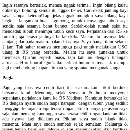
Ingin rasanya berteriak, merasa nggak terima.. Ingin bilang kalau
dokternya bohong, semua itu nggak bener. Cari detak jantung bayi
saya sampai ketemu!Tapi jelas nggak mungkin saya bilang kaya
begitu. Jangankan buat ngomong, untuk menyangga tubuh saya
sendiri saja rasanya berat banget. Seolah-oolah rumah sakit itu
mendadak rubuh menimpa tubuh kecil saya. Perjalanan dari RS ke
rumah juga terasa jauhnya berkilo-kilo. Malam itu rasanya lebih
panjang daripada malam-malam biasanya. Saya hanya tidur selama
2 jam. Tak sabar rasanya menunggu pagi untuk melakukan USG
ulang di RS yang berbeda.. Malam itu saya gunakan untuk
membaca Qur’an seperti biasa, tapi kali ini dengan linangan
airmata.. Huruf-huruf Qur’anku terlihat buram karena tak mampu
lagi membendung luapan airmata yang spontan menganak sungai..
Pagi..
Pagi yang biasanya cerah hari itu seakan-akan ikut berduka
bersama kami. Mendung sejak semalam & hujan menyertai
sepanjang perjalanan kami ke RS Medistra. Kamipun berangkat ke
RS dengan nyaris sudah tanpa harapan, dengan tubuh yang sedikit
menggigil kehujanan tapi terasa ringan. Entah hanya perasaan saya
saja atau memang kandungan saya terasa lebih ringan lantaran tidak
ada nyawa lagi didalamnya. Pikiran saya sudah blank tidak
menentu. Mata saya sudah sembab sejak semalam. Keluarga &
teman-teman bergiliran telpon & sms mengucapkan ikut berduka