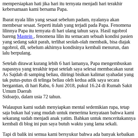
mempersiapkan hati jika hari itu ternyata menjadi hari terakhir
kebersamaan kami bersama Papa.
Ibarat nyala lilin yang sesaat sebelum padam, nyalanya akan
membesar sesaat. Seperti itulah yang terjadi pada Papa. Fenomena
lilinnya Papa itu ternyata di hari ulang tahun saya. Hasil ngobrol
bareng
Mastein
, fenomena lilin itu semacam sebuah kondisi pasien
yang sedang sakit parah, terlihat seolah-olah membaik, bisa diajak
ngobrol, dll, sebelum akhirnya kondisinya kembali menurun, dan
lalu berpulang.
Setelah dirawat kurang lebih 6 hari lamanya, Papa mengembuskan
napasnya yang terakhir tepat setelah saya selesai membacakan surat
As Sajdah di samping beliau, diiringi bisikan kalimat syahadat yang
tak putus-putus di telinga beliau oleh kedua adik saya secara
bergantian, di hari Rabu, 6 Juni 2018, pukul 16.24 di Rumah Sakit
Umum Daerah
Sidoarjo, dalam usia 72 tahun.
Walaupun kami sudah menyiapkan mental sedemikian rupa, tetap
saja bukan hal yang mudah untuk menerima kenyataan bahwa kami
sekarang sudah menjadi anak yatim. Bahkan untuk menceritakannya
kembali di blog ini pun saya butuh waktu yang lama sekali.
Tapi di balik ini semua kami bersyukur bahwa ada banyak kebaikan