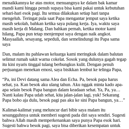
menaikkannya ke atas motor, menuangnya ke dalam bak kamar
mandi kami hingga penuh supaya bisa kami pakai untuk kebutuhan
sehari-hari esok pagi. Itu semua dilakukan setiap hari tanpa
mengeluh. Teringat pula saat Papa mengantar jemput saya ketika
masih sekolah, bahkan ketika saya pulang kerja. Iya, waktu saya
masih kerja di Malang. Dan bahkan pernah, ketika motor kami
hilang, Papa pun tetap menjemput saya dengan naik angkot.
Masyaallah, sesayang, sepeduli, dan semelindungi itu Papa sama
saya
Dan, malam itu pahlawan keluarga kami meringkuk dalam balutan
selimut rumah sakit warna cokelat. Sosok yang dulunya gagah tegap
itu kini nyaris tinggal tulang berbungkus kulit. Dengan penuh
perjuangan menekan emosi, saya bisikkan lembut ke telinga Papa,
“Pa, ini Devi datang sama Alea dan Echa. Pa, besok papa harus
sehat, ya. Kan besok aku ulang tahun. Aku nggak minta kado apa-
apa selain besok Papa bangun dalam keadaan sehat. Ya, Pa, ya…
Nanti kalau Papa udah sehat, kita jalan-jalan lagi, yuk! Sekarang
Papa bobo aja dulu, besok pagi pas aku ke sini Papa bangun, ya…”
Kalimat-kalimat yang meluncur dari bibir saya malam itu
sesungguhnya untuk memberi sugesti pada diri saya sendiri. Sugesti
bahwa Allah masih memperkenankan saya punya Papa esok hari.
Sugesti bahwa besok pagi, saya bisa diberikan kesempatan untuk