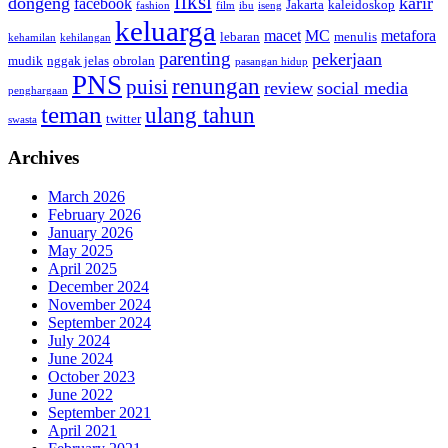
fiksi
dongeng
karir
facebook
Jakarta
kaleidoskop
fashion
film
ibu
iseng
keluarga
macet
MC
metafora
lebaran
menulis
kehamilan
kehilangan
parenting
pekerjaan
mudik
nggak jelas
obrolan
pasangan hidup
PNS
renungan
puisi
review
social media
penghargaan
teman
ulang tahun
twitter
swasta
Archives
March 2026
February 2026
January 2026
May 2025
April 2025
December 2024
November 2024
September 2024
July 2024
June 2024
October 2023
June 2022
September 2021
April 2021