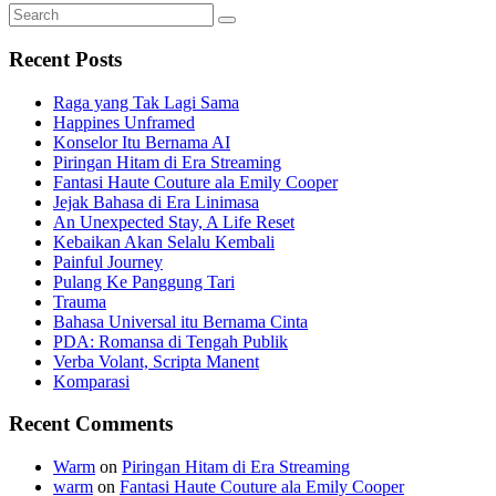
Search
Search
for:
Recent Posts
Raga yang Tak Lagi Sama
Happines Unframed
Konselor Itu Bernama AI
Piringan Hitam di Era Streaming
Fantasi Haute Couture ala Emily Cooper
Jejak Bahasa di Era Linimasa
An Unexpected Stay, A Life Reset
Kebaikan Akan Selalu Kembali
Painful Journey
Pulang Ke Panggung Tari
Trauma
Bahasa Universal itu Bernama Cinta
PDA: Romansa di Tengah Publik
Verba Volant, Scripta Manent
Komparasi
Recent Comments
Warm
on
Piringan Hitam di Era Streaming
warm
on
Fantasi Haute Couture ala Emily Cooper