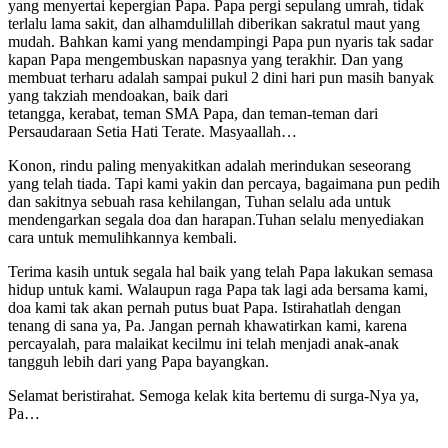
yang menyertai kepergian Papa. Papa pergi sepulang umrah, tidak
terlalu lama sakit, dan alhamdulillah diberikan sakratul maut yang
mudah. Bahkan kami yang mendampingi Papa pun nyaris tak sadar
kapan Papa mengembuskan napasnya yang terakhir. Dan yang
membuat terharu adalah sampai pukul 2 dini hari pun masih banyak
yang takziah mendoakan, baik dari
tetangga, kerabat, teman SMA Papa, dan teman-teman dari
Persaudaraan Setia Hati Terate. Masyaallah…
Konon, rindu paling menyakitkan adalah merindukan seseorang
yang telah tiada. Tapi kami yakin dan percaya, bagaimana pun pedih
dan sakitnya sebuah rasa kehilangan, Tuhan selalu ada untuk
mendengarkan segala doa dan harapan.Tuhan selalu menyediakan
cara untuk memulihkannya kembali.
Terima kasih untuk segala hal baik yang telah Papa lakukan semasa
hidup untuk kami. Walaupun raga Papa tak lagi ada bersama kami,
doa kami tak akan pernah putus buat Papa. Istirahatlah dengan
tenang di sana ya, Pa. Jangan pernah khawatirkan kami, karena
percayalah, para malaikat kecilmu ini telah menjadi anak-anak
tangguh lebih dari yang Papa bayangkan.
Selamat beristirahat. Semoga kelak kita bertemu di surga-Nya ya,
Pa…