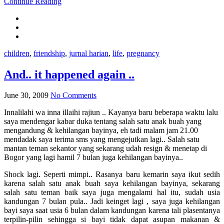
Continue Reading
children
,
friendship
,
jurnal harian
,
life
,
pregnancy
And.. it happened again ..
June 30, 2009
No Comments
Innalilahi wa inna illaihi rajiun .. Kayanya baru beberapa waktu lalu
saya mendengar kabar duka tentang salah satu anak buah yang
mengandung & kehilangan bayinya, eh tadi malam jam 21.00
mendadak saya terima sms yang mengejutkan lagi.. Salah satu
mantan teman sekantor yang sekarang udah resign & menetap di
Bogor yang lagi hamil 7 bulan juga kehilangan bayinya..
Shock lagi. Seperti mimpi.. Rasanya baru kemarin saya ikut sedih
karena salah satu anak buah saya kehilangan bayinya, sekarang
salah satu teman baik saya juga mengalami hal itu, sudah usia
kandungan 7 bulan pula.. Jadi keinget lagi , saya juga kehilangan
bayi saya saat usia 6 bulan dalam kandungan karena tali plasentanya
terpilin-pilin sehingga si bayi tidak dapat asupan makanan &