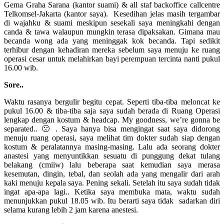
Gema Graha Sarana (kantor suami) & all staf backoffice callcentre
Telkomsel-Jakarta (kantor saya). Kesedihan jelas masih tergambar
di wajahku & suami meskipun sesekali saya meningkahi dengan
canda & tawa walaupun mungkin terasa dipaksakan. Gimana mau
becanda wong ada yang meninggak kok becanda. Tapi sedikit
terhibur dengan kehadiran mereka sebelum saya menuju ke ruang
operasi cesar untuk melahirkan bayi perempuan tercinta nanti pukul
16.00 wib.
Sore..
Waktu rasanya bergulir begitu cepat. Seperti tiba-tiba meloncat ke
pukul 16.00 & tiba-tiba saja saya sudah berada di Ruang Operasi
lengkap dengan kostum & headcap. My goodness, we’re gonna be
separated.. 🙁 . Saya hanya bisa mengingat saat saya didorong
menuju ruang operasi, saya melihat tim dokter sudah siap dengan
kostum & peralatannya masing-masing. Lalu ada seorang dokter
anastesi yang menyuntikkan sesuatu di punggung dekat tulang
belakang (cmiiw) lalu beberapa saat kemudian saya merasa
kesemutan, dingin, tebal, dan seolah ada yang mengalir dari arah
kaki menuju kepala saya. Pening sekali. Setelah itu saya sudah tidak
ingat apa-apa lagi.. Ketika saya membuka mata, waktu sudah
menunjukkan pukul 18.05 wib. Itu berarti saya tidak sadarkan diri
selama kurang lebih 2 jam karena anestesi.