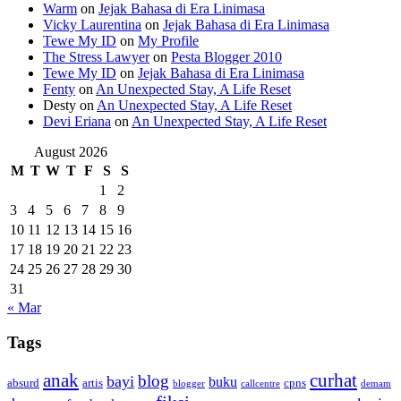
Warm
on
Jejak Bahasa di Era Linimasa
Vicky Laurentina
on
Jejak Bahasa di Era Linimasa
Tewe My ID
on
My Profile
The Stress Lawyer
on
Pesta Blogger 2010
Tewe My ID
on
Jejak Bahasa di Era Linimasa
Fenty
on
An Unexpected Stay, A Life Reset
Desty
on
An Unexpected Stay, A Life Reset
Devi Eriana
on
An Unexpected Stay, A Life Reset
August 2026
M
T
W
T
F
S
S
1
2
3
4
5
6
7
8
9
10
11
12
13
14
15
16
17
18
19
20
21
22
23
24
25
26
27
28
29
30
31
« Mar
Tags
anak
curhat
blog
bayi
buku
absurd
artis
cpns
blogger
callcentre
demam