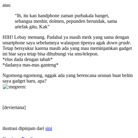
atau
“Ih, itu kan handphone zaman purbakala banget,
sebangsa menhir, dolmen, pepunden berundak, sama
artefak gitu, Kak”
HIH! Lebay memang. Padahal ya masih merk yang sama dengan
smartphone saya sebelumnya walaupun tipenya agak
down grade
.
Tetap bersyukur karena masih ada yang mau meminjamkan gadget
ini biar saya tetap bisa dihubungi via sms/telepon.
*elus dada dengan tabah*
*dadanya mas-mas ganteng*
Ngomong-ngomong, nggak ada yang berencana urunan buat beliin
saya gadget baru, apa?
[devieriana]
ilustrasi dipinjam dari
sini