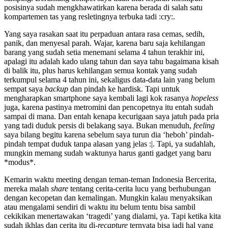
posisinya sudah mengkhawatirkan karena berada di salah satu
kompartemen tas yang resletingnya terbuka tadi :cry:.
Yang saya rasakan saat itu perpaduan antara rasa cemas, sedih,
panik, dan menyesal parah. Wajar, karena baru saja kehilangan
barang yang sudah setia menemani selama 4 tahun terakhir ini,
apalagi itu adalah kado ulang tahun dan saya tahu bagaimana kisah
di balik itu, plus harus kehilangan semua kontak yang sudah
terkumpul selama 4 tahun ini, sekaligus data-data lain yang belum
sempat saya
backup
dan pindah ke hardisk. Tapi untuk
mengharapkan smartphone saya kembali lagi kok rasanya
hopeless
juga, karena pastinya metromini dan pencopetnya itu entah sudah
sampai di mana. Dan entah kenapa kecurigaan saya jatuh pada pria
yang tadi duduk persis di belakang saya. Bukan menuduh,
feeling
saya bilang begitu karena sebelum saya turun dia ‘heboh’ pindah-
pindah tempat duduk tanpa alasan yang jelas :|. Tapi, ya sudahlah,
mungkin memang sudah waktunya harus ganti gadget yang baru
*modus*.
Kemarin waktu meeting dengan teman-teman Indonesia Bercerita,
mereka malah
share
tentang cerita-cerita lucu yang berhubungan
dengan kecopetan dan kemalingan. Mungkin kalau menyaksikan
atau mengalami sendiri di waktu itu belum tentu bisa sambil
cekikikan menertawakan ‘tragedi’ yang dialami, ya. Tapi ketika kita
sudah ikhlas dan cerita itu di-
recapture
ternyata bisa jadi hal yang