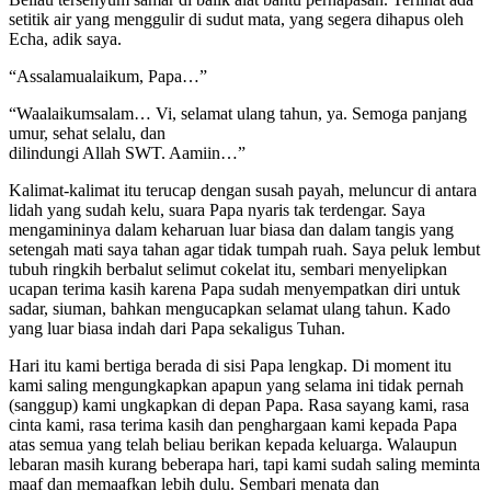
setitik air yang menggulir di sudut mata, yang segera dihapus oleh
Echa, adik saya.
“Assalamualaikum, Papa…”
“Waalaikumsalam… Vi, selamat ulang tahun, ya. Semoga panjang
umur, sehat selalu, dan
dilindungi Allah SWT. Aamiin…”
Kalimat-kalimat itu terucap dengan susah payah, meluncur di antara
lidah yang sudah kelu, suara Papa nyaris tak terdengar. Saya
mengamininya dalam keharuan luar biasa dan dalam tangis yang
setengah mati saya tahan agar tidak tumpah ruah. Saya peluk lembut
tubuh ringkih berbalut selimut cokelat itu, sembari menyelipkan
ucapan terima kasih karena Papa sudah menyempatkan diri untuk
sadar, siuman, bahkan mengucapkan selamat ulang tahun. Kado
yang luar biasa indah dari Papa sekaligus Tuhan.
Hari itu kami bertiga berada di sisi Papa lengkap. Di moment itu
kami saling mengungkapkan apapun yang selama ini tidak pernah
(sanggup) kami ungkapkan di depan Papa. Rasa sayang kami, rasa
cinta kami, rasa terima kasih dan penghargaan kami kepada Papa
atas semua yang telah beliau berikan kepada keluarga. Walaupun
lebaran masih kurang beberapa hari, tapi kami sudah saling meminta
maaf dan memaafkan lebih dulu. Sembari menata dan