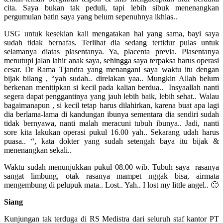
cita. Saya bukan tak peduli, tapi lebih sibuk menenangkan
pergumulan batin saya yang belum sepenuhnya ikhlas..
USG untuk kesekian kali mengatakan hal yang sama, bayi saya
sudah tidak bernafas. Terlihat dia sedang tertidur pulas untuk
selamanya diatas plasentanya. Ya, placenta previa. Plasentanya
menutupi jalan lahir anak saya, sehingga saya terpaksa harus operasi
cesar. Dr Rama Tjandra yang menangani saya waktu itu dengan
bijak bilang , “yah sudah.. direlakan yaa.. Mungkin Allah belum
berkenan menitipkan si kecil pada kalian berdua.. Insyaallah nanti
segera dapat penggantinya yang jauh lebih baik, lebih sehat.. Walau
bagaimanapun , si kecil tetap harus dilahirkan, karena buat apa lagi
dia berlama-lama di kandungan ibunya sementara dia sendiri sudah
tidak bernyawa, nanti malah meracuni tubuh ibunya.. Jadi, nanti
sore kita lakukan operasi pukul 16.00 yah.. Sekarang udah harus
puasa.. “, kata dokter yang sudah setengah baya itu bijak &
menenangkan sekali..
Waktu sudah menunjukkan pukul 08.00 wib. Tubuh saya rasanya
sangat limbung, otak rasanya mampet nggak bisa, airmata
mengembung di pelupuk mata.. Lost.. Yah.. I lost my little angel.. 🙁
Siang
Kunjungan tak terduga di RS Medistra dari seluruh staf kantor PT