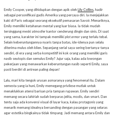
Emily Cooper, yang dihidupkan dengan apik oleh
Lily Collins
, hadir
sebagai personifikasi gadis Amerika yang percaya diri. Ia menjejakkan
kaki di Paris sebagai seorang eksekutif pemasaran Savoir. Menariknya,
Emily memiliki ketahanan mental yang luar biasa. Ia tidak mudah
tersinggung meski atmosfer kantor cenderung dingin dan sinis. Di saat
yang sama, karakter ini tampak memiliki
plot armor
yang terlalu tebal.
Selain keberuntungannya nyaris tanpa batas, ide-idenya pun selalu
diterima mulus oleh klien. Sepanjang serial saya sering bertanya-tanya
sendiri, di era yang serba kompetitif ini kok orang yang memiliki garis
nasib seutopis dan semulus Emily? Jujur saja, kalau ada lowongan
pekerjaan yang menawarkan keberuntungan nasib seperti Emily, saya
pasti berdiri di antrean paling depan!
Lalu, mari kita tengok urusan asmaranya yang fenomenal itu. Dalam
semesta yang ia huni, Emily memegang privilese mutlak untuk
menaklukkan atensi barisan pria tampan rupawan. Emily sendiri
memang secara lahiriah sudah berparas jelita, modis, dan smart. Dan
tentu saja ada konvensi visual di layar kaca, kalau protagonis yang
menarik memang idealnya bersanding dengan pasangan yang selaras
agar estetika bingkainya tidak timpang. Jadi memang antara Emily dan