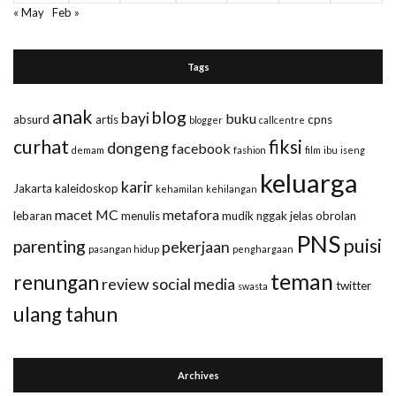
« May
Feb »
Tags
anak
blog
bayi
buku
absurd
artis
cpns
blogger
callcentre
curhat
fiksi
dongeng
facebook
demam
fashion
film
ibu
iseng
keluarga
karir
Jakarta
kaleidoskop
kehamilan
kehilangan
macet
MC
metafora
lebaran
menulis
mudik
nggak jelas
obrolan
PNS
puisi
parenting
pekerjaan
pasangan hidup
penghargaan
teman
renungan
review
social media
twitter
swasta
ulang tahun
Archives