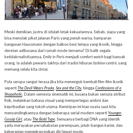
Meski demikian, justru di situlah letak kekuatannya. Sebab, siapa yang
bisa menolak pikat jalanan Paris yang penuh warna, hamparan
bangunan Haussmann dengan balkon besi tempa yang ikonik, hingga
deretan adibusana dari rumah mode ternama? Di balik segala
ketidakrealistisannya,
Emily in Paris
menjadi
comfort watch
bagi banyak
orang. Ia adalah pewaris takhta dari tradisi hiburan
fashion-centric
yang
memang selalu kita cintai.
Pola serupa sangat terasa jika kita menengok kembali film-film ikonik
seperti
The Devil Wears Prada
,
Sex and the City
, hingga
Confessions of a
Shopaholic
. Dalam semesta sinematik ini, busana bukan semata atribut
fisik, melainkan bahasa visual yang mempertegas ambisi dan
kepribadian sang tokoh utama. Kemiripan ini kian nyata saat kita
menyandingkannya dengan beberapa serial modern seperti
Younger
,
Gossip Girl
, atau
The Bold Type
. Semuanya berbagi DNA yang identik
yaitu merayakan persahabatan perempuan, jatuh-bangun karier, dan
keberanian mengekspresikan diri lewat mode.