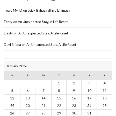
Tewe My ID
on
Jejak Bahasa di Era Linimasa
Fenty
on
An Unexpected Stay, A Life Reset
Desty
on
An Unexpected Stay, A Life Reset
Devi Eriana
on
An Unexpected Stay, A Life Reset
January 2026
M
T
W
T
F
S
S
1
2
3
4
5
6
7
8
9
10
11
12
13
14
15
16
17
18
19
20
21
22
23
24
25
26
27
28
29
30
31