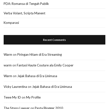
PDA: Romansa di Tengah Publik
Verba Volant, Scripta Manent
Komparasi
Recent Comments
Warm
on
Piringan Hitam di Era Streaming
warm
on
Fantasi Haute Couture ala Emily Cooper
Warm
on
Jejak Bahasa di Era Linimasa
Vicky Laurentina
on
Jejak Bahasa di Era Linimasa
Tewe My ID
on
My Profile
The Stress Lawyer
on
Pesta Blogger 2010