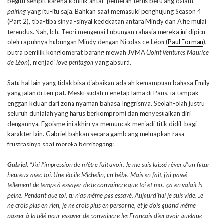
begitu sempit karena konflik antar-pemeran terus berulang dalam
pairing
yang itu-itu saja. Bahkan saat memasuki penghujung Season 4
(Part 2), tiba-tiba sinyal-sinyal kedekatan antara Mindy dan Alfie mulai
terendus. Nah, loh. Teori mengenai hubungan rahasia mereka ini dipicu
oleh rapuhnya hubungan Mindy dengan Nicolas de Léon (
Paul Forman
),
putra pemilik konglomerat barang mewah JVMA (
Joint Ventures Maurice
de Léon
), menjadi
love pentagon
yang absurd.
Satu hal lain yang tidak bisa diabaikan adalah kemampuan bahasa Emily
yang jalan di tempat. Meski sudah menetap lama di Paris, ia tampak
enggan keluar dari zona nyaman bahasa Inggrisnya. Seolah-olah justru
seluruh dunialah yang harus berkompromi dan menyesuaikan diri
dengannya. Egoisme ini akhirnya memuncak menjadi titik didih bagi
karakter lain. Gabriel bahkan secara gamblang meluapkan rasa
frustrasinya saat mereka bersitegang:
Gabriel:
“J’ai l’impression de m’être fait avoir. Je me suis laissé rêver d’un futur
heureux avec toi. Une étoile Michelin, un bébé. Mais en fait, j’ai passé
tellement de temps à essayer de te convaincre que toi et moi, ça en valait la
peine. Pendant que toi, tu n’as même pas essayé. Aujourd’hui je suis vide. Je
ne crois plus en rien, je ne crois plus en personne, et je dois quand même
passer à la télé pour essayer de convaincre les Français d’en avoir quelque