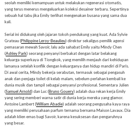
seolah memiliki kemampuan untuk melakukan regenerasi otomatis,
yang terus menerus mengeluarkan koleksi desainer terbaru. Sepertinya
sebuah hal tabu jika Emily terlihat mengenakan busana yang sama dua
kali.
Serial ini didukung oleh jajaran tokoh pendukung yang kuat. Ada Sylvie
Grateau (
Philippine Leroy-Beaulieu
) direktur sekaligus pemilik agensi
pemasaran mewah Savoir, lalu ada sahabat Emily yaitu Mindy Chen
(
Ashley Park
) seorang penyanyi berbakat dengan latar belakang
keluarga superkaya di Tiongkok, yang memilih menjauh dari kehidupan
lamanya setelah konflik dengan keluarganya dan hidup mandiri di Paris.
Di awal cerita, Mindy bekerja serabutan, termasuk sebagai pengasuh
anak dan penjaga toilet di kelab malam, sebelum perlahan kembali ke
dunia musik dan tampil sebagai penyanyi profesional. Sementara Julien
(
Samuel Arnold
) dan Luc (
Bruno Gouery
) adalah dua rekan kerja Emily
yang sering memberi warna satir di dunia kerja mereka yang glamor.
Antoine Lambert (
William Abadie
) adalah seorang pengusaha kaya raya
yang memiliki perusahaan parfum ternama bernama Maison Lavaux. Dia
adalah klien emas bagi Savoir, karena kesuksesan dan pengaruhnya
yang besar.