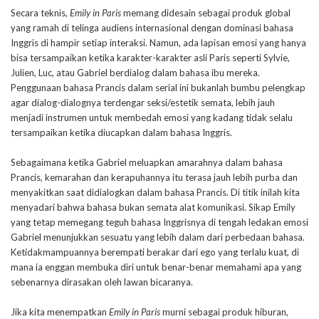
Secara teknis,
Emily in Paris
memang didesain sebagai produk global
yang ramah di telinga audiens internasional dengan dominasi bahasa
Inggris di hampir setiap interaksi. Namun, ada lapisan emosi yang hanya
bisa tersampaikan ketika karakter-karakter asli Paris seperti Sylvie,
Julien, Luc, atau Gabriel berdialog dalam bahasa ibu mereka.
Penggunaan bahasa Prancis dalam serial ini bukanlah bumbu pelengkap
agar dialog-dialognya terdengar seksi/estetik semata, lebih jauh
menjadi instrumen untuk membedah emosi yang kadang tidak selalu
tersampaikan ketika diucapkan dalam bahasa Inggris.
Sebagaimana ketika Gabriel meluapkan amarahnya dalam bahasa
Prancis, kemarahan dan kerapuhannya itu terasa jauh lebih purba dan
menyakitkan saat didialogkan dalam bahasa Prancis. Di titik inilah kita
menyadari bahwa bahasa bukan semata alat komunikasi. Sikap Emily
yang tetap memegang teguh bahasa Inggrisnya di tengah ledakan emosi
Gabriel menunjukkan sesuatu yang lebih dalam dari perbedaan bahasa.
Ketidakmampuannya berempati berakar dari ego yang terlalu kuat, di
mana ia enggan membuka diri untuk benar-benar memahami apa yang
sebenarnya dirasakan oleh lawan bicaranya.
Jika kita menempatkan
Emily in Paris
murni sebagai produk hiburan,