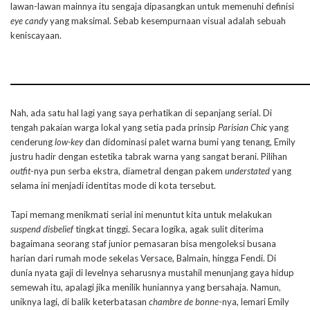
lawan-lawan mainnya itu sengaja dipasangkan untuk memenuhi definisi
eye candy
yang maksimal. Sebab kesempurnaan visual adalah sebuah
keniscayaan.
Nah, ada satu hal lagi yang saya perhatikan di sepanjang serial. Di
tengah pakaian warga lokal yang setia pada prinsip
Parisian Chi
c
yang
cenderung
low-key
dan didominasi palet warna bumi yang tenang, Emily
justru hadir dengan estetika tabrak warna yang sangat berani. Pilihan
outfit
-nya pun serba ekstra, diametral dengan pakem
understated
yang
selama ini menjadi identitas mode di kota tersebut.
Tapi memang menikmati serial ini menuntut kita untuk melakukan
suspend disbelief
tingkat tinggi. Secara logika, agak sulit diterima
bagaimana seorang staf junior pemasaran bisa mengoleksi busana
harian dari rumah mode sekelas Versace, Balmain, hingga Fendi. Di
dunia nyata gaji di levelnya seharusnya mustahil menunjang gaya hidup
semewah itu, apalagi jika menilik huniannya yang bersahaja. Namun,
uniknya lagi, di balik keterbatasan
chambre de bonne
-nya, lemari Emily