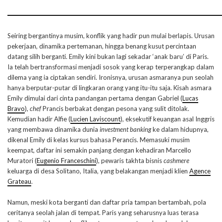
Seiring bergantinya musim, konflik yang hadir pun mulai berlapis. Urusan
pekerjaan, dinamika pertemanan, hingga benang kusut percintaan
datang silih berganti. Emily kini bukan lagi sekadar ‘anak baru’ di Paris.
Ia telah bertransformasi menjadi sosok yang kerap terperangkap dalam
dilema yang ia ciptakan sendiri. Ironisnya, urusan asmaranya pun seolah
hanya berputar-putar di lingkaran orang yang itu-itu saja. Kisah asmara
Emily dimulai dari cinta pandangan pertama dengan Gabriel (
Lucas
Bravo
),
chef
Prancis berbakat dengan pesona yang sulit ditolak.
Kemudian hadir Alfie (
Lucien Laviscount
), eksekutif keuangan asal Inggris
yang membawa dinamika dunia
investment banking
ke dalam hidupnya,
dikenal Emily di kelas kursus bahasa Perancis. Memasuki musim
keempat, daftar ini semakin panjang dengan kehadiran Marcello
Muratori (
Eugenio Franceschini
), pewaris takhta bisnis
cashmere
keluarga di desa Solitano, Italia, yang belakangan menjadi klien
Agence
Grateau
.
Namun, meski kota berganti dan daftar pria tampan bertambah, pola
ceritanya seolah jalan di tempat. Paris yang seharusnya luas terasa