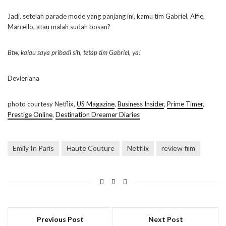
Jadi, setelah parade mode yang panjang ini, kamu tim Gabriel, Alfie,
Marcello, atau malah sudah bosan?
Btw, kalau saya pribadi sih, tetap tim Gabriel, ya!
Devieriana
photo courtesy Netflix,
US Magazine
,
Business Insider
,
Prime Timer
,
Prestige Online
,
Destination Dreamer Diaries
Emily In Paris
Haute Couture
Netflix
review film
Previous Post
Next Post