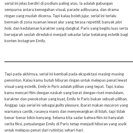
serial ini jelas berdiri di podium paling atas. Ia adalah gabungan
sempurna antara kemegahan visual, parade adibusana, dan drama
ringan yang mudah dicerna. Tapi kalau boleh jujur, serial ini terlalu
bermain di zona nyaman lewat alur yang terasa repetitif, banyak
plot
hole
, dan kedalaman karakter yang dangkal. Paris yang begitu luas serta
bersejarah seolah direduksi menjadi sekadar latar belakang estetik bagi
konten Instagram Emily.
Tapi pada akhirnya, serial ini kembali pada ekspektasi masing-masing
penonton. Kalau kamu butuh hiburan ringan untuk melepas penat lewat
visual yang estetik,
Emily in Paris
adalah pilihan yang tepat. Tapi, kalau
kamu mencari film dengan naskah yang berat dengan riset mendalam,
karakter dan penokohan yang kuat, Emily In Paris bukan sebuah pilihan.
Anggap saja serial ini sebagai
guilty pleasure
, ibarat makan
macaron
yang
warnanya cantik, rasanya manis dan menyenangkan di lidah, tapi tidak
benar-benar bikin kenyang. Selama kita sadar bahwa film ini hanyalah
cerita fiksi, petualangan Emily di Paris tetap menjadi hiburan yang asyik
untuk melepas penat dari rutinitas sehari-hari.