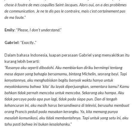
chose à foutre de mes coquilles Saint-Jacques. Alors oui, on a des problèmes
de communication. Je ne te dis pas le contraire, mais c’est certainement pas
de ma faute.”
Emily
: “
Please, I don’t understand
.”
Gabriel
: “
Exactly
..”
Dalam bahasa Indonesia, luapan perasaan Gabriel yang menyakitkan itu
kurang lebih berarti:
“Rasanya aku seperti dibodohi. Aku membiarkan diriku bermimpi tentang
masa depan yang bahagia bersamamu, bintang Michelin, seorang bayi. Tapi
kenyatannya, aku menghabiskan begitu banyak waktu hanya untuk
meyakinkanmu bahwa ‘kita’ itu layak diperjuangkan, sementara kamu? Kamu
bahkan tidak pernah mencoba untuk mencoba. Sekarang aku hampa. Aku
tidak percaya pada apa pun lagi, tidak pada siapa pun. Dan di tengah
kehancuran ini, aku masih harus bersandiwara di televisi, berusaha membuat
orang Prancis peduli pada masakan kerangku. Ya, kita memang punya
masalah komunikasi, aku tidak membantahnya. Tapi untuk yang satu ini, aku
tahu pasti bahwa ini bukan kesalahanku.”