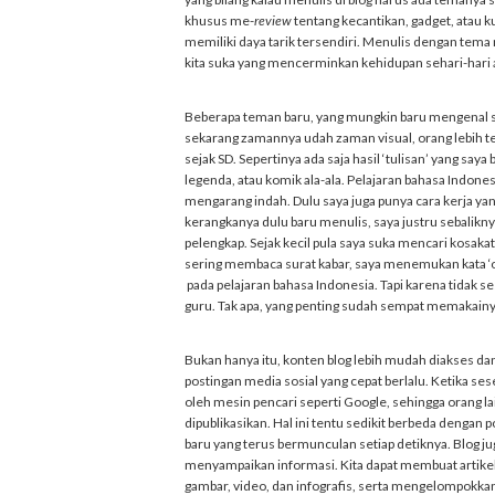
khusus me-
review
tentang kecantikan, gadget, atau 
memiliki daya tarik tersendiri. Menulis dengan tem
kita suka yang mencerminkan kehidupan sehari-hari at
Beberapa teman baru, yang mungkin baru mengenal say
sekarang zamannya udah zaman visual, orang lebih te
sejak SD. Sepertinya ada saja hasil ‘tulisan’ yang saya
legenda, atau komik ala-ala. Pelajaran bahasa Indonesi
mengarang indah. Dulu saya juga punya cara kerja y
kerangkanya dulu baru menulis, saya justru sebalikny
pelengkap. Sejak kecil pula saya suka mencari kosaka
sering membaca surat kabar, saya menemukan kata ‘
pada pelajaran bahasa Indonesia. Tapi karena tidak se
guru. Tak apa, yang penting sudah sempat memakainy
Bukan hanya itu, konten blog lebih mudah diakses d
postingan media sosial yang cepat berlalu. Ketika s
oleh mesin pencari seperti Google, sehingga orang l
dipublikasikan. Hal ini tentu sedikit berbeda dengan
baru yang terus bermunculan setiap detiknya. Blog j
menyampaikan informasi. Kita dapat membuat artikel
gambar, video, dan infografis, serta mengelompokkan