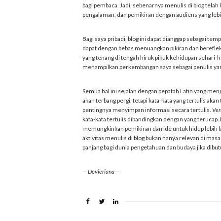
bagi pembaca. Jadi, sebenarnya menulis di blog telah 
pengalaman, dan pemikiran dengan audiens yang lebi
Bagi saya pribadi, blog ini dapat dianggap sebagai te
dapat dengan bebas menuangkan pikiran dan berefleks
yang tenang di tengah hiruk pikuk kehidupan sehari-har
menampilkan perkembangan saya sebagai penulis y
Semua hal ini sejalan dengan pepatah Latin yang men
akan terbang pergi, tetapi kata-kata yang tertulis akan
pentingnya menyimpan informasi secara tertulis.
Ver
kata-kata tertulis dibandingkan dengan yang terucap. K
memungkinkan pemikiran dan ide untuk hidup lebih l
aktivitas menulis di blog bukan hanya relevan di masa
panjang bagi dunia pengetahuan dan budaya jika dibu
— Devieriana —