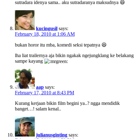
sutradara idenya sama.. aku sutradaranya maksudnya 😆
kucingusil
says:
February 18, 2010 at 1:06 AM
bukan horor itu mba, komedi seksi tepatnya 😆
lha liat trailernya aja bikin ngakak ngejungklang ke belakang
sampe kayang
aap
says:
February 17, 2010 at 8:43 PM
Kurang kerjaan bikin film begini ya..? ngga mendidik
banget…! salam kenal..
julianusginting
says: