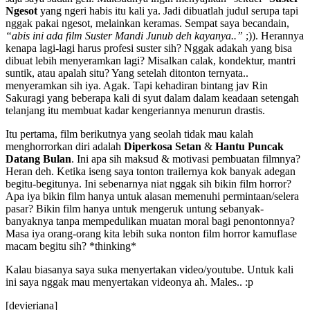
Ngesot
yang ngeri habis itu kali ya. Jadi dibuatlah judul serupa tapi
nggak pakai ngesot, melainkan keramas. Sempat saya becandain,
“abis ini ada film Suster Mandi Junub deh kayanya..”
;)). Herannya
kenapa lagi-lagi harus profesi suster sih? Nggak adakah yang bisa
dibuat lebih menyeramkan lagi? Misalkan calak, kondektur, mantri
suntik, atau apalah situ? Yang setelah ditonton ternyata..
menyeramkan sih iya. Agak. Tapi kehadiran bintang jav Rin
Sakuragi yang beberapa kali di syut dalam dalam keadaan setengah
telanjang itu membuat kadar kengeriannya menurun drastis.
Itu pertama, film berikutnya yang seolah tidak mau kalah
menghorrorkan diri adalah
Diperkosa Setan
&
Hantu Puncak
Datang Bulan
. Ini apa sih maksud & motivasi pembuatan filmnya?
Heran deh. Ketika iseng saya tonton trailernya kok banyak adegan
begitu-begitunya. Ini sebenarnya niat nggak sih bikin film horror?
Apa iya bikin film hanya untuk alasan memenuhi permintaan/selera
pasar? Bikin film hanya untuk mengeruk untung sebanyak-
banyaknya tanpa mempedulikan muatan moral bagi penontonnya?
Masa iya orang-orang kita lebih suka nonton film horror kamuflase
macam begitu sih? *thinking*
Kalau biasanya saya suka menyertakan video/youtube. Untuk kali
ini saya nggak mau menyertakan videonya ah. Males.. :p
[devieriana]