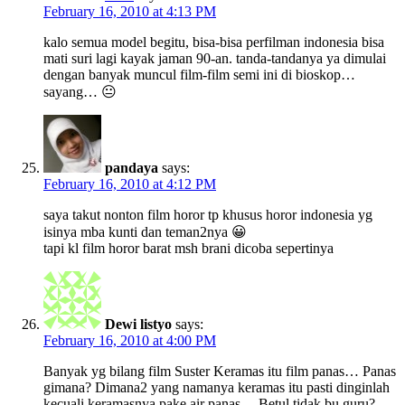
February 16, 2010 at 4:13 PM
kalo semua model begitu, bisa-bisa perfilman indonesia bisa
mati suri lagi kayak jaman 90-an. tanda-tandanya ya dimulai
dengan banyak muncul film-film semi ini di bioskop…
sayang… 😐
pandaya
says:
February 16, 2010 at 4:12 PM
saya takut nonton film horor tp khusus horor indonesia yg
isinya mba kunti dan teman2nya 😀
tapi kl film horor barat msh brani dicoba sepertinya
Dewi listyo
says:
February 16, 2010 at 4:00 PM
Banyak yg bilang film Suster Keramas itu film panas… Panas
gimana? Dimana2 yang namanya keramas itu pasti dinginlah
kecuali keramasnya pake air panas… Betul tidak bu guru?