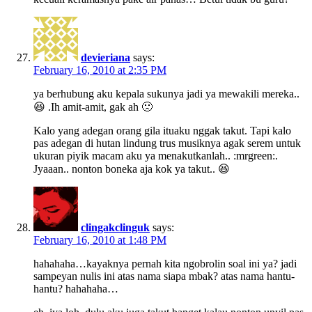
devieriana
says:
February 16, 2010 at 2:35 PM
ya berhubung aku kepala sukunya jadi ya mewakili mereka..
😆 .Ih amit-amit, gak ah 🙁
Kalo yang adegan orang gila ituaku nggak takut. Tapi kalo
pas adegan di hutan lindung trus musiknya agak serem untuk
ukuran piyik macam aku ya menakutkanlah.. :mrgreen:.
Jyaaan.. nonton boneka aja kok ya takut.. 😆
clingakclinguk
says:
February 16, 2010 at 1:48 PM
hahahaha…kayaknya pernah kita ngobrolin soal ini ya? jadi
sampeyan nulis ini atas nama siapa mbak? atas nama hantu-
hantu? hahahaha…