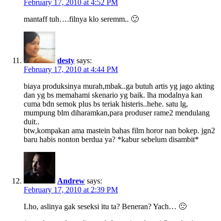
February 17, 2010 at 4:52 PM
mantaff tuh….filnya klo seremm.. 🙂
desty
says:
February 17, 2010 at 4:44 PM
biaya produksinya murah,mbak..ga butuh artis yg jago akting
dan yg bs memahami skenario yg baik. lha modalnya kan
cuma bdn semok plus bs teriak histeris..hehe. satu lg,
mumpung blm diharamkan,para produser rame2 mendulang
duit..
btw,kompakan ama mastein bahas film horor nan bokep. jgn2
baru habis nonton berdua ya? *kabur sebelum disambit*
Andrew
says:
February 17, 2010 at 2:39 PM
Lho, aslinya gak seseksi itu ta? Beneran? Yach… 🙁