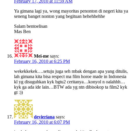
February 17, 2010 at 11:59 AM
Ya gimana lagi ya, wong mayoritas penonton di negeri kita ya
seneng banget nonton yang begituan hehehhehhe
Salam bentoelisan
Mas Ben
Mei-me
says:
February 16, 2010 at 6:25 PM
wekekkekek….setuju juga seh mbak dengan apa yang ditulis,
lah gimana kita bisa respect ma film horoe made in Indonesia
kl yg disuguhkan kyk bgtu2 ceritanya…konyol n oalahhh…
kyk ga ada ide lain…BTW ada yg ntn dibisokop ta film2 kyk
gt :))
devieriana
says:
February 16, 2010 at 6:07 PM