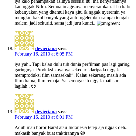
iya kalo penampakan aslinya seseksi itu, lha kenyataannya
kan nggak Ndru. Semua image-nya menyeramkan. Lha kalo
kebanyakan yang ditemui kaya gitu & nggak nyeremin ya
mungkin bakal banyak yang antri ngelembur sampai tengah
malem, jadi sekuriti, sama jadi juru kunci..
devieriana
says:
February 16, 2010 at 6:05 PM
iya yah.. Tapi kalau dulu tuh dunia perfilman pas lagi garing-
garingnya. Produksi kayanya sekedar “daripada nggak
memproduksi film samasekali”. Kalau sekarang masih ada
film drama, film remaja. Ya semoga sih nggak mati suri
lagilah.. 🙂
devieriana
says:
February 16, 2010 at 6:01 PM
Aduh mau horor Barat atau Indonesia tetep aja nggak deh..
makasih banyak buat traktirannya 😆