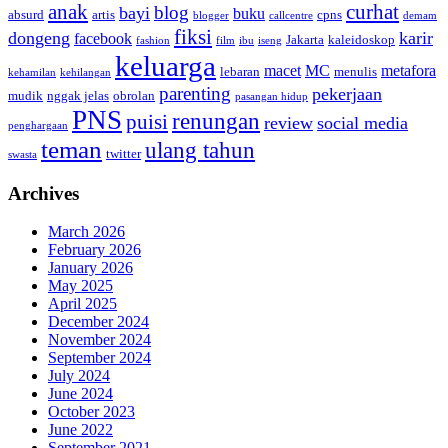
anak
curhat
blog
bayi
buku
absurd
artis
cpns
blogger
callcentre
demam
fiksi
dongeng
karir
facebook
Jakarta
kaleidoskop
fashion
film
ibu
iseng
keluarga
macet
MC
metafora
lebaran
menulis
kehamilan
kehilangan
parenting
pekerjaan
mudik
nggak jelas
obrolan
pasangan hidup
PNS
renungan
puisi
review
social media
penghargaan
teman
ulang tahun
twitter
swasta
Archives
March 2026
February 2026
January 2026
May 2025
April 2025
December 2024
November 2024
September 2024
July 2024
June 2024
October 2023
June 2022
September 2021