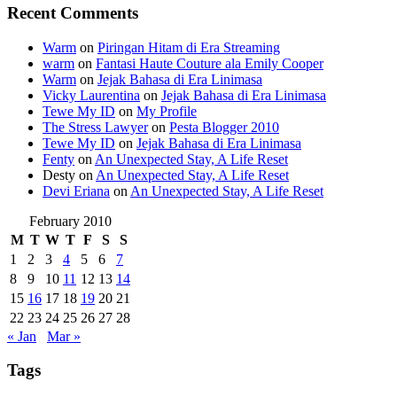
Recent Comments
Warm
on
Piringan Hitam di Era Streaming
warm
on
Fantasi Haute Couture ala Emily Cooper
Warm
on
Jejak Bahasa di Era Linimasa
Vicky Laurentina
on
Jejak Bahasa di Era Linimasa
Tewe My ID
on
My Profile
The Stress Lawyer
on
Pesta Blogger 2010
Tewe My ID
on
Jejak Bahasa di Era Linimasa
Fenty
on
An Unexpected Stay, A Life Reset
Desty
on
An Unexpected Stay, A Life Reset
Devi Eriana
on
An Unexpected Stay, A Life Reset
February 2010
M
T
W
T
F
S
S
1
2
3
4
5
6
7
8
9
10
11
12
13
14
15
16
17
18
19
20
21
22
23
24
25
26
27
28
« Jan
Mar »
Tags