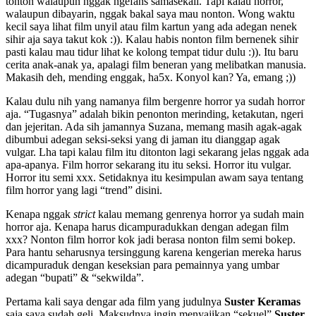
tonton walaupun nggak ngefans samasekali. Tapi kalau horror,
walaupun dibayarin, nggak bakal saya mau nonton. Wong waktu
kecil saya lihat film unyil atau film kartun yang ada adegan nenek
sihir aja saya takut kok :)). Kalau habis nonton film bernenek sihir
pasti kalau mau tidur lihat ke kolong tempat tidur dulu :)). Itu baru
cerita anak-anak ya, apalagi film beneran yang melibatkan manusia.
Makasih deh, mending enggak, ha5x. Konyol kan? Ya, emang ;))
Kalau dulu nih yang namanya film bergenre horror ya sudah horror
aja. “Tugasnya” adalah bikin penonton merinding, ketakutan, ngeri
dan jejeritan. Ada sih jamannya Suzana, memang masih agak-agak
dibumbui adegan seksi-seksi yang di jaman itu dianggap agak
vulgar. Lha tapi kalau film itu ditonton lagi sekarang jelas nggak ada
apa-apanya. Film horror sekarang itu itu seksi. Horror itu vulgar.
Horror itu semi xxx. Setidaknya itu kesimpulan awam saya tentang
film horror yang lagi “trend” disini.
Kenapa nggak
strict
kalau memang genrenya horror ya sudah main
horror aja. Kenapa harus dicampuradukkan dengan adegan film
xxx? Nonton film horror kok jadi berasa nonton film semi bokep.
Para hantu seharusnya tersinggung karena kengerian mereka harus
dicampuraduk dengan keseksian para pemainnya yang umbar
adegan “bupati” & “sekwilda”.
Pertama kali saya dengar ada film yang judulnya
Suster Keramas
saja saya sudah geli. Maksudnya ingin menyajikan “sekuel”
Suster