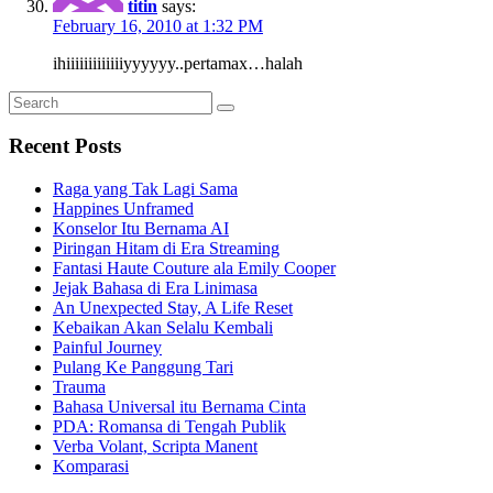
titin
says:
February 16, 2010 at 1:32 PM
ihiiiiiiiiiiiiiyyyyyy..pertamax…halah
Search
Search
for:
Recent Posts
Raga yang Tak Lagi Sama
Happines Unframed
Konselor Itu Bernama AI
Piringan Hitam di Era Streaming
Fantasi Haute Couture ala Emily Cooper
Jejak Bahasa di Era Linimasa
An Unexpected Stay, A Life Reset
Kebaikan Akan Selalu Kembali
Painful Journey
Pulang Ke Panggung Tari
Trauma
Bahasa Universal itu Bernama Cinta
PDA: Romansa di Tengah Publik
Verba Volant, Scripta Manent
Komparasi