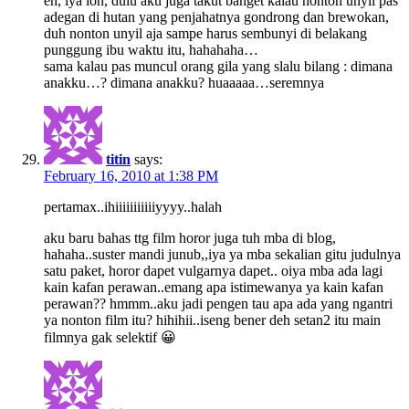
eh, iya loh, dulu aku juga takut banget kalau nonton unyil pas
adegan di hutan yang penjahatnya gondrong dan brewokan,
duh nonton unyil aja sampe harus sembunyi di belakang
punggung ibu waktu itu, hahahaha…
sama kalau pas muncul orang gila yang slalu bilang : dimana
anakku…? dimana anakku? huaaaaa…seremnya
titin
says:
February 16, 2010 at 1:38 PM
pertamax..ihiiiiiiiiiiiyyyy..halah
aku baru bahas ttg film horor juga tuh mba di blog,
hahaha..suster mandi junub,,iya ya mba sekalian gitu judulnya
satu paket, horor dapet vulgarnya dapet.. oiya mba ada lagi
kain kafan perawan..emang apa istimewanya ya kain kafan
perawan?? hmmm..aku jadi pengen tau apa ada yang ngantri
ya nonton film itu? hihihii..iseng bener deh setan2 itu main
filmnya gak selektif 😀