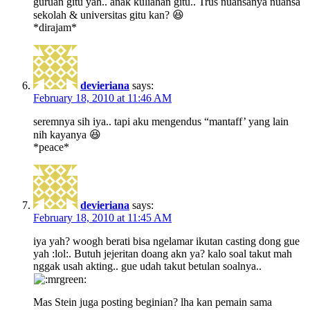
guruan gitu yah.. anak kuliahan gitu.. Trus nuansanya nuansa
sekolah & universitas gitu kan? 😆
*dirajam*
devieriana
says:
February 18, 2010 at 11:46 AM
seremnya sih iya.. tapi aku mengendus “mantaff’ yang lain
nih kayanya 😆
*peace*
devieriana
says:
February 18, 2010 at 11:45 AM
iya yah? woogh berati bisa ngelamar ikutan casting dong gue
yah :lol:. Butuh jejeritan doang akn ya? kalo soal takut mah
nggak usah akting.. gue udah takut betulan soalnya..
Mas Stein juga posting beginian? lha kan pemain sama