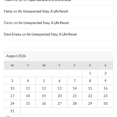
Fenty
on
An Unexpected Stay, A Life Reset
Desty
on
An Unexpected Stay, A Life Reset
Devi Eriana
on
An Unexpected Stay, A Life Reset
August 2026
M
T
W
T
F
S
S
1
2
3
4
5
6
7
8
9
10
11
12
13
14
15
16
17
18
19
20
21
22
23
24
25
26
27
28
29
30
31