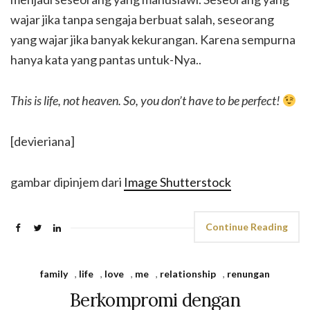
wajar jika tanpa sengaja berbuat salah, seseorang
yang wajar jika banyak kekurangan. Karena sempurna
hanya kata yang pantas untuk-Nya..
This is life, not heaven. So, you don’t have to be perfect!
[devieriana]
gambar dipinjem dari
Image Shutterstock
Continue Reading
family
,
life
,
love
,
me
,
relationship
,
renungan
Berkompromi dengan