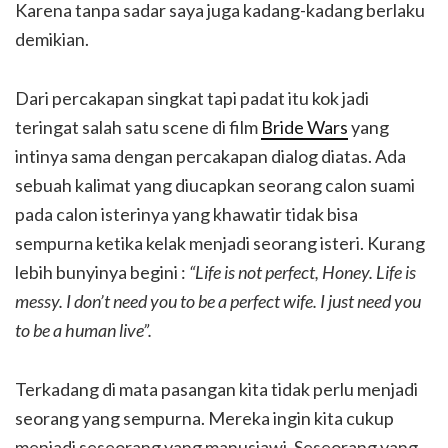
Karena tanpa sadar saya juga kadang-kadang berlaku
demikian.
Dari percakapan singkat tapi padat itu kok jadi
teringat salah satu scene di film
Bride Wars
yang
intinya sama dengan percakapan dialog diatas. Ada
sebuah kalimat yang diucapkan seorang calon suami
pada calon isterinya yang khawatir tidak bisa
sempurna ketika kelak menjadi seorang isteri. Kurang
lebih bunyinya begini :
“Life is not perfect, Honey. Life is
messy. I don’t need you to be a perfect wife. I just need you
to be a human live”.
Terkadang di mata pasangan kita tidak perlu menjadi
seorang yang sempurna. Mereka ingin kita cukup
menjadi seseorang yang manusiawi. Seseorang yang