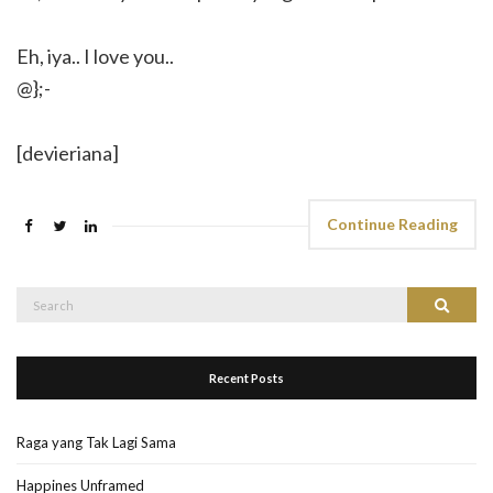
Eh, iya.. I love you..
@};-
[devieriana]
Continue Reading
Search
Search
for:
Recent Posts
Raga yang Tak Lagi Sama
Happines Unframed