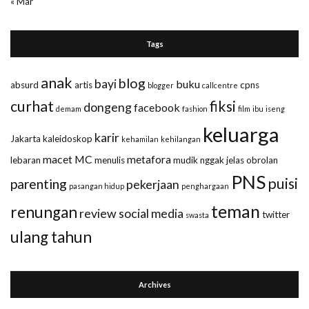
« Mar
Tags
anak
blog
bayi
buku
absurd
artis
cpns
blogger
callcentre
curhat
fiksi
dongeng
facebook
demam
fashion
film
ibu
iseng
keluarga
karir
Jakarta
kaleidoskop
kehamilan
kehilangan
macet
MC
metafora
lebaran
menulis
mudik
nggak jelas
obrolan
PNS
puisi
parenting
pekerjaan
pasangan hidup
penghargaan
teman
renungan
review
social media
twitter
swasta
ulang tahun
Archives