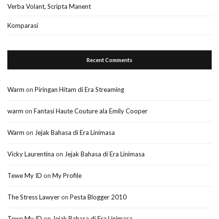
Verba Volant, Scripta Manent
Komparasi
Recent Comments
Warm
on
Piringan Hitam di Era Streaming
warm
on
Fantasi Haute Couture ala Emily Cooper
Warm
on
Jejak Bahasa di Era Linimasa
Vicky Laurentina
on
Jejak Bahasa di Era Linimasa
Tewe My ID
on
My Profile
The Stress Lawyer
on
Pesta Blogger 2010
Tewe My ID
on
Jejak Bahasa di Era Linimasa