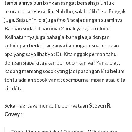
tampilannya pun bahkan sangat bersahaja untuk
ukuran pria selera dia. Nah lho, salah pilih? :-o. Enggak
juga. Sejauh ini dia juga
fine-fine
aja dengan suaminya.
Bahkan sudah dikaruniai 2 anak yang lucu-lucu.
Kelihatannya juga bahagia-bahagia aja dengan
kehidupan berkeluarganya (semoga sesuai dengan
apa yang saya lihat ya :D). Kita nggak pernah tahu
dengan siapa kita akan berjodoh kan ya? Yang jelas,
kadang memang sosok yang jadi pasangan kita belum
tentu adalah sosok yang sesempurna impian atau cita-
cita kita.
Sekali lagi saya mengutip pernyataan
Steven R.
Covey
:
“Your life doesn’t just “happen.” Whether you