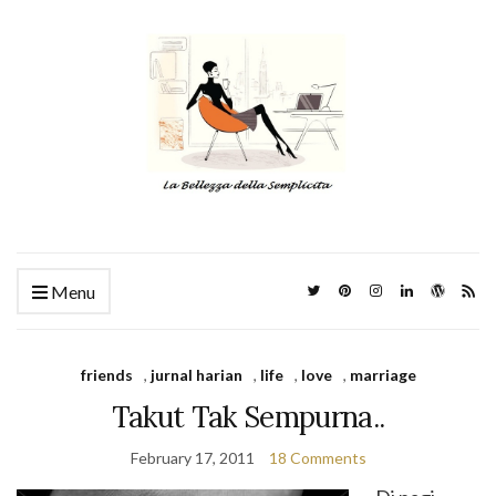
Menu
friends
,
jurnal harian
,
life
,
love
,
marriage
Takut Tak Sempurna..
February 17, 2011
18 Comments