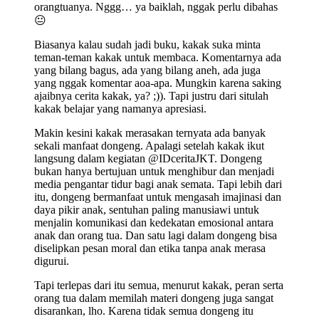
orangtuanya. Nggg… ya baiklah, nggak perlu dibahas
😐
Biasanya kalau sudah jadi buku, kakak suka minta
teman-teman kakak untuk membaca. Komentarnya ada
yang bilang bagus, ada yang bilang aneh, ada juga
yang nggak komentar aoa-apa. Mungkin karena saking
ajaibnya cerita kakak, ya? ;)). Tapi justru dari situlah
kakak belajar yang namanya apresiasi.
Makin kesini kakak merasakan ternyata ada banyak
sekali manfaat dongeng. Apalagi setelah kakak ikut
langsung dalam kegiatan @IDceritaJKT. Dongeng
bukan hanya bertujuan untuk menghibur dan menjadi
media pengantar tidur bagi anak semata. Tapi lebih dari
itu, dongeng bermanfaat untuk mengasah imajinasi dan
daya pikir anak, sentuhan paling manusiawi untuk
menjalin komunikasi dan kedekatan emosional antara
anak dan orang tua. Dan satu lagi dalam dongeng bisa
diselipkan pesan moral dan etika tanpa anak merasa
digurui.
Tapi terlepas dari itu semua, menurut kakak, peran serta
orang tua dalam memilah materi dongeng juga sangat
disarankan, lho. Karena tidak semua dongeng itu