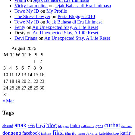
Warm
on
Jejak Bahasa di Era Linimasa
Vicky Laurentina
on
Jejak Bahasa di Era Linimasa
Tewe My ID
on
My Profile
The Stress Lawyer
on
Pesta Blogger 2010
Tewe My ID
on
Jejak Bahasa di Era Linimasa
Fenty
on
An Unexpected Stay, A Life Reset
Desty
on
An Unexpected Stay, A Life Reset
Devi Eriana
on
An Unexpected Stay, A Life Reset
August 2026
M
T
W
T
F
S
S
1
2
3
4
5
6
7
8
9
10
11
12
13
14
15
16
17
18
19
20
21
22
23
24
25
26
27
28
29
30
31
« Mar
Tags
anak
curhat
blog
bayi
buku
absurd
artis
cpns
blogger
callcentre
demam
fiksi
dongeng
karir
facebook
Jakarta
kaleidoskop
fashion
film
ibu
iseng