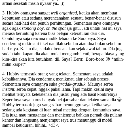
artian sesekali masih nyasar ya.. ;))
3. Hubby orangnya sangat
well organized
, ketika akan membuat
keputusan atau sedang merencanakan sesuatu benar-benar disusun
secara hati-hati dan penuh perhitungan. Sementara saya orangnya
agak-agak
slonong boy
,
on the spot
aja gitu. Jadi untuk hal ini saya
merasa beruntung karena bisa belajar keteraturan dari dia.
Contohnya saja rencana mudik lebaran ke Surabaya. Saya
cenderung mikir cari tiket nantilah sebulan atau dua bulan sebelum
hari raya. Kalau dia, sudah direncanakan sejak awal tahun. Dia juga
sudah tahu kapan dia akan mulai mengambil cuti, berapa biaya yang
kira-kira akan kita butuhkan, dll. Saya? Eerrr.. Boro-boro 😐 *milin-
milin karpet*
4. Hubby termasuk orang yang telaten. Sementara saya adalah
kebalikannya. Dia cenderung menikmati alur sebuah proses.
Sementara saya orangnya suka
gradak-gruduk
. Maunya serba
instant
, serba cepat, nggak pakai lama. Tapi makin kesini saya
melihat ternyata ketelatenan dia justru yang ada hasil konkretnya.
Sepertinya saya harus banyak belajar sabar dan telaten sama dia 😀
Hubby termasuk juga yang sabar menunggu saya ketika saya
sedang ada kegiatan di luar, misal meeting dengan komunitas saya.
Dia juga mau mengantar dan menjemput bahkan pernah dia pulang
kantor dan langsung menjemput saya trus menunggu di mobil
sampai ketiduran, hihihi.. >:D<.