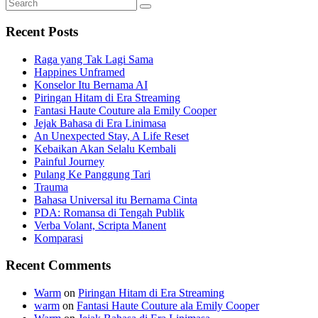
Search
Search
for:
Recent Posts
Raga yang Tak Lagi Sama
Happines Unframed
Konselor Itu Bernama AI
Piringan Hitam di Era Streaming
Fantasi Haute Couture ala Emily Cooper
Jejak Bahasa di Era Linimasa
An Unexpected Stay, A Life Reset
Kebaikan Akan Selalu Kembali
Painful Journey
Pulang Ke Panggung Tari
Trauma
Bahasa Universal itu Bernama Cinta
PDA: Romansa di Tengah Publik
Verba Volant, Scripta Manent
Komparasi
Recent Comments
Warm
on
Piringan Hitam di Era Streaming
warm
on
Fantasi Haute Couture ala Emily Cooper