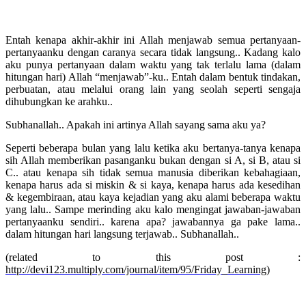
Entah kenapa akhir-akhir ini Allah menjawab semua pertanyaan-
pertanyaanku dengan caranya secara tidak langsung.. Kadang kalo
aku punya pertanyaan dalam waktu yang tak terlalu lama (dalam
hitungan hari) Allah “menjawab”-ku.. Entah dalam bentuk tindakan,
perbuatan, atau melalui orang lain yang seolah seperti sengaja
dihubungkan ke arahku..
Subhanallah.. Apakah ini artinya Allah sayang sama aku ya?
Seperti beberapa bulan yang lalu ketika aku bertanya-tanya kenapa
sih Allah memberikan pasanganku bukan dengan si A, si B, atau si
C.. atau kenapa sih tidak semua manusia diberikan kebahagiaan,
kenapa harus ada si miskin & si kaya, kenapa harus ada kesedihan
& kegembiraan, atau kaya kejadian yang aku alami beberapa waktu
yang lalu.. Sampe merinding aku kalo mengingat jawaban-jawaban
pertanyaanku sendiri.. karena apa? jawabannya ga pake lama..
dalam hitungan hari langsung terjawab.. Subhanallah..
(related to this post :
http://devi123.multiply.com/journal/item/95/Friday_Learning
)