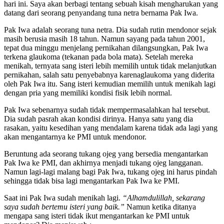
hari ini. Saya akan berbagi tentang sebuah kisah mengharukan yang
datang dari seorang penyandang tuna netra bernama Pak Iwa.
Pak Iwa adalah seorang tuna netra. Dia sudah rutin mendonor sejak
masih berusia masih 18 tahun. Namun sayang pada tahun 2001,
tepat dua minggu menjelang pernikahan dilangsungkan, Pak Iwa
terkena glaukoma (tekanan pada bola mata). Setelah mereka
menikah, ternyata sang isteri lebih memilih untuk tidak melanjutkan
pernikahan, salah satu penyebabnya karenaglaukoma yang diderita
oleh Pak Iwa itu. Sang isteri kemudian memilih untuk menikah lagi
dengan pria yang memiliki kondisi fisik lebih normal.
Pak Iwa sebenarnya sudah tidak mempermasalahkan hal tersebut.
Dia sudah pasrah akan kondisi dirinya. Hanya satu yang dia
rasakan, yaitu kesedihan yang mendalam karena tidak ada lagi yang
akan mengantarnya ke PMI untuk mendonor.
Beruntung ada seorang tukang ojeg yang bersedia mengantarkan
Pak Iwa ke PMI, dan akhirnya menjadi tukang ojeg langganan.
Namun lagi-lagi malang bagi Pak Iwa, tukang ojeg ini harus pindah
sehingga tidak bisa lagi mengantarkan Pak Iwa ke PMI.
Saat ini Pak Iwa sudah menikah lagi.
“Alhamdulillah, sekarang
saya sudah bertemu isteri yang baik.”
Namun ketika ditanya
mengapa sang isteri tidak ikut mengantarkan ke PMI untuk