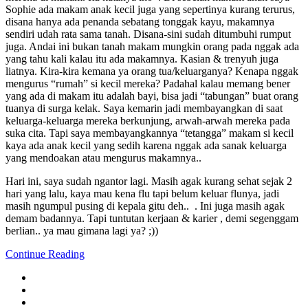
Sophie ada makam anak kecil juga yang sepertinya kurang terurus,
disana hanya ada penanda sebatang tonggak kayu, makamnya
sendiri udah rata sama tanah. Disana-sini sudah ditumbuhi rumput
juga. Andai ini bukan tanah makam mungkin orang pada nggak ada
yang tahu kali kalau itu ada makamnya. Kasian & trenyuh juga
liatnya. Kira-kira kemana ya orang tua/keluarganya? Kenapa nggak
mengurus “rumah” si kecil mereka? Padahal kalau memang bener
yang ada di makam itu adalah bayi, bisa jadi “tabungan” buat orang
tuanya di surga kelak. Saya kemarin jadi membayangkan di saat
keluarga-keluarga mereka berkunjung, arwah-arwah mereka pada
suka cita. Tapi saya membayangkannya “tetangga” makam si kecil
kaya ada anak kecil yang sedih karena nggak ada sanak keluarga
yang mendoakan atau mengurus makamnya..
Hari ini, saya sudah ngantor lagi. Masih agak kurang sehat sejak 2
hari yang lalu, kaya mau kena flu tapi belum keluar flunya, jadi
masih ngumpul pusing di kepala gitu deh.. . Ini juga masih agak
demam badannya. Tapi tuntutan kerjaan & karier , demi segenggam
berlian.. ya mau gimana lagi ya? ;))
Continue Reading