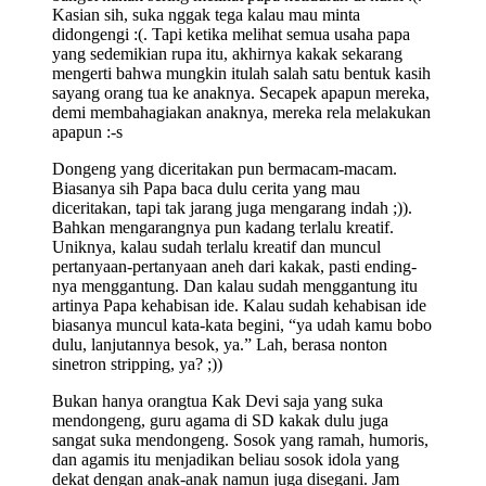
Kasian sih, suka nggak tega kalau mau minta
didongengi :(. Tapi ketika melihat semua usaha papa
yang sedemikian rupa itu, akhirnya kakak sekarang
mengerti bahwa mungkin itulah salah satu bentuk kasih
sayang orang tua ke anaknya. Secapek apapun mereka,
demi membahagiakan anaknya, mereka rela melakukan
apapun :-s
Dongeng yang diceritakan pun bermacam-macam.
Biasanya sih Papa baca dulu cerita yang mau
diceritakan, tapi tak jarang juga mengarang indah ;)).
Bahkan mengarangnya pun kadang terlalu kreatif.
Uniknya, kalau sudah terlalu kreatif dan muncul
pertanyaan-pertanyaan aneh dari kakak, pasti ending-
nya menggantung. Dan kalau sudah menggantung itu
artinya Papa kehabisan ide. Kalau sudah kehabisan ide
biasanya muncul kata-kata begini, “ya udah kamu bobo
dulu, lanjutannya besok, ya.” Lah, berasa nonton
sinetron stripping, ya? ;))
Bukan hanya orangtua Kak Devi saja yang suka
mendongeng, guru agama di SD kakak dulu juga
sangat suka mendongeng. Sosok yang ramah, humoris,
dan agamis itu menjadikan beliau sosok idola yang
dekat dengan anak-anak namun juga disegani. Jam