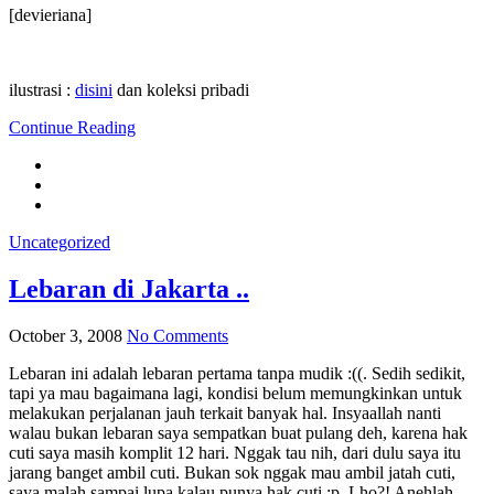
[devieriana]
ilustrasi :
disini
dan koleksi pribadi
Continue Reading
Uncategorized
Lebaran di Jakarta ..
October 3, 2008
No Comments
Lebaran ini adalah lebaran pertama tanpa mudik :((. Sedih sedikit,
tapi ya mau bagaimana lagi, kondisi belum memungkinkan untuk
melakukan perjalanan jauh terkait banyak hal. Insyaallah nanti
walau bukan lebaran saya sempatkan buat pulang deh, karena hak
cuti saya masih komplit 12 hari. Nggak tau nih, dari dulu saya itu
jarang banget ambil cuti. Bukan sok nggak mau ambil jatah cuti,
saya malah sampai lupa kalau punya hak cuti :p. Lho?! Anehlah