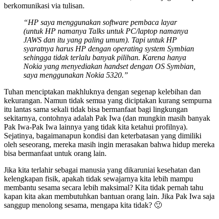
berkomunikasi via tulisan.
“HP saya menggunakan software pembaca layar
(untuk HP namanya Talks untuk PC/laptop namanya
JAWS dan itu yang paling umum). Tapi untuk HP
syaratnya harus HP dengan operating system Symbian
sehingga tidak terlalu banyak pilihan. Karena hanya
Nokia yang menyediakan handset dengan OS Symbian,
saya menggunakan Nokia 5320.”
Tuhan menciptakan makhluknya dengan segenap kelebihan dan
kekurangan. Namun tidak semua yang diciptakan kurang sempurna
itu lantas sama sekali tidak bisa bermanfaat bagi lingkungan
sekitarnya, contohnya adalah Pak Iwa (dan mungkin masih banyak
Pak Iwa-Pak Iwa lainnya yang tidak kita ketahui profilnya).
Sejatinya, bagaimanapun kondisi dan keterbatasan yang dimiliki
oleh seseorang, mereka masih ingin merasakan bahwa hidup mereka
bisa bermanfaat untuk orang lain.
Jika kita terlahir sebagai manusia yang dikaruniai kesehatan dan
kelengkapan fisik, apakah tidak sewajarnya kita lebih mampu
membantu sesama secara lebih maksimal? Kita tidak pernah tahu
kapan kita akan membutuhkan bantuan orang lain. Jika Pak Iwa saja
sanggup menolong sesama, mengapa kita tidak? 🙂