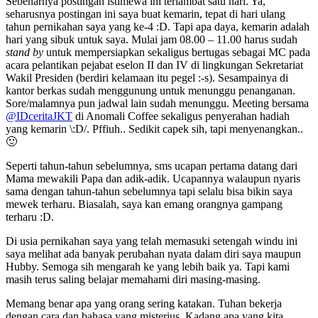
Sebenarnya postingan istimewa ini terlambat satu hari. Ya,
seharusnya postingan ini saya buat kemarin, tepat di hari ulang
tahun pernikahan saya yang ke-4 :D. Tapi apa daya, kemarin adalah
hari yang sibuk untuk saya. Mulai jam 08.00 – 11.00 harus sudah
stand by
untuk mempersiapkan sekaligus bertugas sebagai MC pada
acara pelantikan pejabat eselon II dan IV di lingkungan Sekretariat
Wakil Presiden (berdiri kelamaan itu pegel :-s). Sesampainya di
kantor berkas sudah menggunung untuk menunggu penanganan.
Sore/malamnya pun jadwal lain sudah menunggu. Meeting bersama
@IDceritaJKT
di Anomali Coffee sekaligus penyerahan hadiah
yang kemarin \:D/. Pffiuh.. Sedikit capek sih, tapi menyenangkan..
🙂
Seperti tahun-tahun sebelumnya, sms ucapan pertama datang dari
Mama mewakili Papa dan adik-adik. Ucapannya walaupun nyaris
sama dengan tahun-tahun sebelumnya tapi selalu bisa bikin saya
mewek terharu. Biasalah, saya kan emang orangnya gampang
terharu :D.
Di usia pernikahan saya yang telah memasuki setengah windu ini
saya melihat ada banyak perubahan nyata dalam diri saya maupun
Hubby. Semoga sih mengarah ke yang lebih baik ya. Tapi kami
masih terus saling belajar memahami diri masing-masing.
Memang benar apa yang orang sering katakan. Tuhan bekerja
dengan cara dan bahasa yang misterius. Kadang apa yang kita