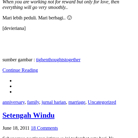
When you are working not for reward but only for love, then
everything will go very smoothly..
Mari lebih peduli. Mari berbagi.. 🙂
[devieriana]
sumber gambar :
tighenthoughtstogether
Continue Reading
anniversary
,
family
,
jurnal harian
,
marriage
,
Uncategorized
Setengah Windu
June 18, 2011
18 Comments