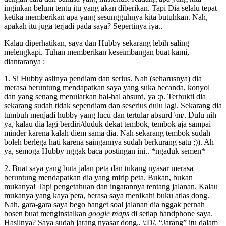
inginkan belum tentu itu yang akan diberikan. Tapi Dia selalu tepat
ketika memberikan apa yang sesungguhnya kita butuhkan. Nah,
apakah itu juga terjadi pada saya? Sepertinya iya..
Kalau diperhatikan, saya dan Hubby sekarang lebih saling
melengkapi. Tuhan memberikan keseimbangan buat kami,
diantaranya :
1. Si Hubby aslinya pendiam dan serius. Nah (seharusnya) dia
merasa beruntung mendapatkan saya yang suka becanda, konyol
dan yang senang menularkan hal-hal absurd, ya :p. Terbukti dia
sekarang sudah tidak sependiam dan seserius dulu lagi. Sekarang dia
tumbuh menjadi hubby yang lucu dan tertular absurd \m/. Dulu nih
ya, kalau dia lagi berdiri/duduk dekat tembok, tembok aja sampai
minder karena kalah diem sama dia. Nah sekarang tembok sudah
boleh berlega hati karena saingannya sudah berkurang satu ;)). Ah
ya, semoga Hubby nggak baca postingan ini.. *ngaduk semen*
2. Buat saya yang buta jalan peta dan tukang nyasar merasa
beruntung mendapatkan dia yang mirip peta. Bukan, bukan
mukanya! Tapi pengetahuan dan ingatannya tentang jalanan. Kalau
mukanya yang kaya peta, berasa saya menikahi buku atlas dong.
Nah, gara-gara saya bego banget soal jalanan dia nggak pernah
bosen buat menginstalkan
google maps
di setiap handphone saya.
Hasilnya? Saya sudah jarang nyasar dong.. \:D/. “Jarang” itu dalam