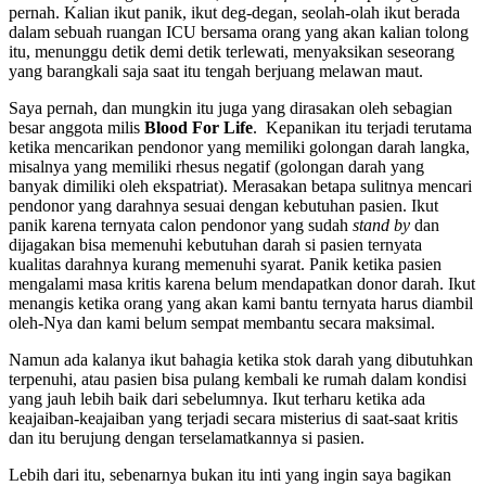
pernah. Kalian ikut panik, ikut deg-degan, seolah-olah ikut berada
dalam sebuah ruangan ICU bersama orang yang akan kalian tolong
itu, menunggu detik demi detik terlewati, menyaksikan seseorang
yang barangkali saja saat itu tengah berjuang melawan maut.
Saya pernah, dan mungkin itu juga yang dirasakan oleh sebagian
besar anggota milis
Blood For Life
. Kepanikan itu terjadi terutama
ketika mencarikan pendonor yang memiliki golongan darah langka,
misalnya yang memiliki rhesus negatif (golongan darah yang
banyak dimiliki oleh ekspatriat). Merasakan betapa sulitnya mencari
pendonor yang darahnya sesuai dengan kebutuhan pasien. Ikut
panik karena ternyata calon pendonor yang sudah
stand by
dan
dijagakan bisa memenuhi kebutuhan darah si pasien ternyata
kualitas darahnya kurang memenuhi syarat. Panik ketika pasien
mengalami masa kritis karena belum mendapatkan donor darah. Ikut
menangis ketika orang yang akan kami bantu ternyata harus diambil
oleh-Nya dan kami belum sempat membantu secara maksimal.
Namun ada kalanya ikut bahagia ketika stok darah yang dibutuhkan
terpenuhi, atau pasien bisa pulang kembali ke rumah dalam kondisi
yang jauh lebih baik dari sebelumnya. Ikut terharu ketika ada
keajaiban-keajaiban yang terjadi secara misterius di saat-saat kritis
dan itu berujung dengan terselamatkannya si pasien.
Lebih dari itu, sebenarnya bukan itu inti yang ingin saya bagikan