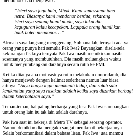
mendonor? Dia menjawab :
“Isteri saya juga buta, Mbak. Kami sama-sama tuna
netra. Biasanya kami mendonor berdua, sekarang
isteri saya sedang hamil muda, saya takut dia
keguguran kalau kecapekan. Lagipula orang hamil kan
tidak boleh mendonor… “
Airmata saya langsung menggenang. Subhanallah, ternyata ada ya
orang yang punya hati semulia Pak Iwa? Bayangkan, disela-sela
kekurangan fisiknya ternyata Pak Iwa masih memikirkan nasib
sesamanya yang membutuhkan. Dia masih meluangkan waktu
untuk menyumbangkan darahnya secara rutin ke PMI.
Ketika ditanya apa motivasinya rutin melakukan donor darah, dia
hanya menjawab dengan kalimat sederhana namun luar biasa
artinya.
“Saya hanya ingin menikmati hidup, dan salah satu
kenikmatan yang saya rasakan adalah ketika saya diizinkan berbagi
dalam keterbatasan saya.”
Teman-teman, hal paling berharga yang bisa Pak Iwa sumbangkan
untuk orang lain itu tak lain adalah darahnya.
Pak Iwa saat ini bekerja di Metro TV sebagai seorang operator.
Namun demikian dia mengaku sangat menikmati pekerjaannya.
Selain berkomunikasi dalam bahasa lisan, Pak Iwa juga mampu