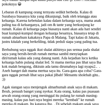
pokoknya 😀
Lebaran di kampung orang ternyata sedikit berbeda. Kalau di
Surabaya biasanya kita yang dikunjungi, baik oleh tetangga atau
keluarga. Karena kebetulan kalau dalam keluarga saya, mama anak
paling tua di keluarganya, jadi om & tante yang berkunjung ke
rumah. Kalau di keluarga papa biasanya nanti akan ada hari sendiri
buat kumpul-kumpul dengan keluarga besarnya, biasanya tetap di
rumah almarhum kakaknya Papa di Malang. Tapi kalau di Jakarta,
justru kitalah yang berkeliling, tidak peduli siapa yang paling tua.
Berhubung saya nggak ikut shalat akhirnya pas semua pada shalat
saya yang bersih-bersih rumah mertua sambil menyiapkan
diri/rumah kalau ada yang datang nanti. Ada kejadian lucu ketika
keluarga habis pulang shalat Ied. Si mama mertua pas lihat saya lha
kok malah bengong, dikirain ada tamu dirumahnya lagi nyapu2.. .
Aneh banget dah mama mertua saya itu. Gara-gara apa coba? Gara-
gara nggak pernah lihat saya pakai jilbab! Menantu sholehah gitu..
;))
Agak siangan saya menjenguk almarhumah anak saya di makam.
Beuh, penuuh banget yang nyekar. Kata orang, kalau pas puasaan
arwah orang-orang yang meninggal itu pulang ke rumah masing-
masing, kalau pas hari raya begini mereka “kembali” ke rumah
mereka di makam. Itu katanya lho . Di sebelah makam anak saya