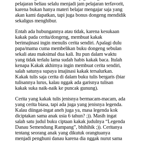
pelajaran beliau selalu menjadi jam pelajaran terfavorit,
karena bukan hanya materi belajar mengajar saja yang
akan kami dapatkan, tapi juga bonus dongeng mendidik
sekaligus menghibur.
Entah ada hubungannya atau tidak, karena kesukaan
kakak pada cerita/dongeng, membuat kakak
berimajinasi ingin menulis cerita sendiri. Apalagi dulu
papa/mama cuma membelikan buku dongeng sebulan
sekali atau maksimal dua kali. Itu pun dalam waktu
yang tidak terlalu lama sudah habis kakak baca. Itulah
kenapa Kakak akhirnya ingin membuat cerita sendiri,
salah satunya supaya imajinasi kakak tersalurkan.
Kakak tulis saja cerita di dalam buku tulis bergaris (biar
tulisannya lurus, kalau nggak ada garisnya tulisan
kakak suka naik-naik ke puncak gunung).
Cerita yang kakak tulis jenisnya bermacam-macam, ada
yang cerita biasa, tapi ada juga yang jenisnya legenda.
Kalau diingat-ingat aneh juga ya, masa legenda kok
diciptakan sama anak usia 6 tahun? ;)). Masih ingat
salah satu judul buku ciptaan kakak judulnya “Legenda
Danau Semendung Rampang”, bhihihik ;)). Ceritanya
tentang seorang anak yang dikutuk orangtuanya
menjadi penghuni danau karena dia nggak nurut sama