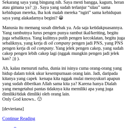
Sekarang saya yang bingung nih. Saya mesti bangga, kagum, heran
atau gimana ya? ;)) . Saya yang sudah terlanjur “silau” sama
kehidupan mereka, lha kok malah mereka “ngiri” sama kehidupan
saya yang alakadarnya begini? 😀
Manusia itu memang susah ditebak ya. Ada saja ketidakpuasannya.
Yang rambutnya lurus pengen punya rambut ikal/keriting, begitu
juga sebaliknya. Yang kulitnya putih pengen kecoklatan, begitu juga
sebaliknya, yang kerja di
oil company
pengen jadi PNS, yang PNS
pengen kerja di
oil company
. Yang jelek pengen cakep, yang sudah
cakep pengen lebih cakep lagi (nggak mungkin pengen jadi jelek
kan? ;)) ).
Ah, kalau menuruti nafsu, dunia ini isinya cuma orang-orang yang
hidup dalam tolok ukur kesempurnaan orang lain. Jadi, daripada
kitanya yang capek kenapa kita nggak mulai mensyukuri apapun
yang sudah diberikan Allah sama kita ya? Karena hanya Dialah
yang mengetahui pantas tidaknya kita memiliki apa yang juga
dimiliki/tidak dimiliki oleh orang lain.
Only God knows.. 🙂
[devieriana]
Continue Reading