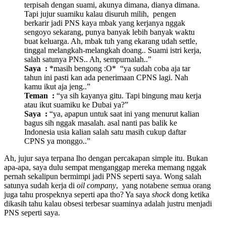
terpisah dengan suami, akunya dimana, dianya dimana.
Tapi jujur suamiku kalau disuruh milih, pengen
berkarir jadi PNS kaya mbak yang kerjanya nggak
sengoyo sekarang, punya banyak lebih banyak waktu
buat keluarga. Ah, mbak tuh yang ekarang udah settle,
tinggal melangkah-melangkah doang.. Suami istri kerja,
salah satunya PNS.. Ah, sempurnalah..”
Saya :
*masih bengong :O* “ya sudah coba aja tar
tahun ini pasti kan ada penerimaan CPNS lagi. Nah
kamu ikut aja jeng..”
Teman :
“ya sih kayanya gitu. Tapi bingung mau kerja
atau ikut suamiku ke Dubai ya?”
Saya :
“ya, apapun untuk saat ini yang menurut kalian
bagus sih nggak masalah. asal nanti pas balik ke
Indonesia usia kalian salah satu masih cukup daftar
CPNS ya monggo..”
Ah, jujur saya terpana lho dengan percakapan simple itu. Bukan
apa-apa, saya dulu sempat menganggap mereka memang nggak
pernah sekalipun bermimpi jadi PNS seperti saya. Wong salah
satunya sudah kerja di
oil company
, yang notabene semua orang
juga tahu prospeknya seperti apa tho? Ya saya
shock
dong ketika
dikasih tahu kalau obsesi terbesar suaminya adalah justru menjadi
PNS seperti saya.