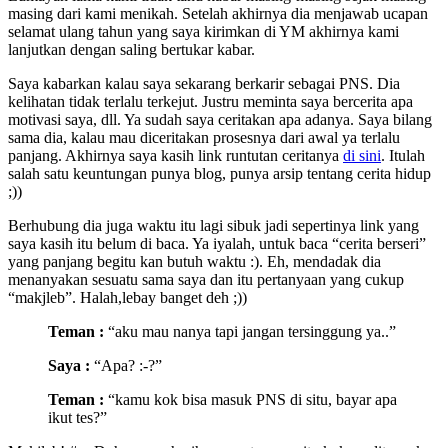
masing dari kami menikah. Setelah akhirnya dia menjawab ucapan
selamat ulang tahun yang saya kirimkan di YM akhirnya kami
lanjutkan dengan saling bertukar kabar.
Saya kabarkan kalau saya sekarang berkarir sebagai PNS. Dia
kelihatan tidak terlalu terkejut. Justru meminta saya bercerita apa
motivasi saya, dll. Ya sudah saya ceritakan apa adanya. Saya bilang
sama dia, kalau mau diceritakan prosesnya dari awal ya terlalu
panjang. Akhirnya saya kasih link runtutan ceritanya
di sini
. Itulah
salah satu keuntungan punya blog, punya arsip tentang cerita hidup
;))
Berhubung dia juga waktu itu lagi sibuk jadi sepertinya link yang
saya kasih itu belum di baca. Ya iyalah, untuk baca “cerita berseri”
yang panjang begitu kan butuh waktu :). Eh, mendadak dia
menanyakan sesuatu sama saya dan itu pertanyaan yang cukup
“makjleb”. Halah,lebay banget deh ;))
Teman :
“aku mau nanya tapi jangan tersinggung ya..”
Saya :
“Apa? :-?”
Teman :
“kamu kok bisa masuk PNS di situ, bayar apa
ikut tes?”