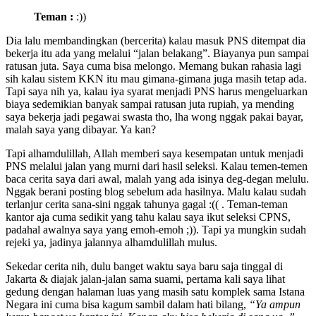
Teman :
:))
Dia lalu membandingkan (bercerita) kalau masuk PNS ditempat dia
bekerja itu ada yang melalui “jalan belakang”. Biayanya pun sampai
ratusan juta. Saya cuma bisa melongo. Memang bukan rahasia lagi
sih kalau sistem KKN itu mau gimana-gimana juga masih tetap ada.
Tapi saya nih ya, kalau iya syarat menjadi PNS harus mengeluarkan
biaya sedemikian banyak sampai ratusan juta rupiah, ya mending
saya bekerja jadi pegawai swasta tho, lha wong nggak pakai bayar,
malah saya yang dibayar. Ya kan?
Tapi alhamdulillah, Allah memberi saya kesempatan untuk menjadi
PNS melalui jalan yang murni dari hasil seleksi. Kalau temen-temen
baca cerita saya dari awal, malah yang ada isinya deg-degan melulu.
Nggak berani posting blog sebelum ada hasilnya. Malu kalau sudah
terlanjur cerita sana-sini nggak tahunya gagal :(( . Teman-teman
kantor aja cuma sedikit yang tahu kalau saya ikut seleksi CPNS,
padahal awalnya saya yang emoh-emoh ;)). Tapi ya mungkin sudah
rejeki ya, jadinya jalannya alhamdulillah mulus.
Sekedar cerita nih, dulu banget waktu saya baru saja tinggal di
Jakarta & diajak jalan-jalan sama suami, pertama kali saya lihat
gedung dengan halaman luas yang masih satu komplek sama Istana
Negara ini cuma bisa kagum sambil dalam hati bilang,
“Ya ampun