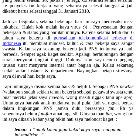
yang belum selesai. So, pikiran , energi, konsentrasi semua tercurah
ke penyelesaian kerjaan yang seharusnya selesai tanggal 4 jadi
dikebut harus selesai tanggal 31 Januari 2010.
Jadi ya begitulah, selama beberapa hari ini saya memasuki masa
inkubasi. Halah kok malah kaya virus :)) . Penyesuaian dengan
pekerjaan & status yang barulah intinya. Karena selama lebih dari 6
tahun saya bekerja di
perusahaan telekomunikasi terbesar di
Indonesia
itu membuat mindset, kultur & cara bekerja saya sangat
swasta. Kalau saya sekarang bekerja jadi PNS tentunya ya jauh
berbeda. Sempet agak kaget sedikit. Apalagi berhubungan dengan
surat menyurat tingkat tinggi. Dulunya kan saya cuma pegang
urusan surat menyurat internal antar bagian aja. Kalau sekarang
sudah antar instansi & departemen. Bayangkan betapa stressnya
saya di awal hari kerja saya.
Tapi untungnya disana semua baik & helpful. Sebagai PNS
newbie
(walaupun sudah sekian tahun bekerja sebagai pegawai swasta tentu
buat mereka jelas saya
newbie
, wong masih nggak tahu apa-apa).
Untungnya banyak anak mudanya, gaul pula. Jadi ya nggak berasa
dalam lingkungan PNS jaman dulu, berasanya
fun
. Eh ya
sebenernya belum
fun-fun
amat juga sih Gimana mau
fun
, wong hari
ini saya dikasih kabar yang bikin hati saya meloncat kaget :
teman :
“nanti kamu juga bakal kaya saya, nanganin
ini sendirian..”