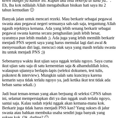
keren banget ya kantor ini. Kapan aku bisa bekerja di sana ya..”
.
Eh, lha kok ndilalah Allah mengabulkan bisikan hati saya itu 2
tahun kemudian 🙂
Banyak jalan untuk mencari rezeki. Mau berkarir sebagai pegawai
swasta atau pegawai negeri semuanya sah-sah saja, tergantung Allah
ngasih rejekinya kemana. Ada yang lebih senang berkarir sebagai
pegawai swasta karena secara penghasilan jauh lebih besar,
syaratnya pun lebih mudah ;). Ada juga yang lebih memilih berkarir
menjadi PNS seperti saya yang harus memulai lagi dari awal &
menyesuaikan diri lagi, mencuci otak saya yang masih terlalu swasta
itu untuk menjadi PNS ;))
Sebenarnya waktu ikut ujian saya nggak terlalu ngoyo. Saya cuma
ikut ujian satu saja di satu kementrian saja & alhamdulillah lolos,
walaupun ujiannya berlapis-lapis (seleksi dokumen, test tulis,
psikotest & interview). Mungkin salah satu kuncinya karena
kemarin saya tidak terlalu ngoyo ya, jadi ketika ikut test tidak ada
beban sama sekali.:)
Jadi buat teman-teman yang akan berjuang di seleksi CPNS tahun
ini, selamat mempersiapkan diri ya dan nggak usah terlalu ngoyo,
santai saja. Kalau sudah rejeki nggak akan kemana-mana kok.
Berkarir juga tidak harus menjadi PNS kan? Yang sukses di jalur
swasta atau bahkan membuka usaha sendiri juga banyak yang
sukses kok. Ok, darling? 🙂