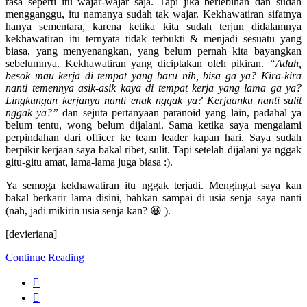
rasa seperti itu wajar-wajar saja. Tapi jika berlebihan dan sudah
mengganggu, itu namanya sudah tak wajar. Kekhawatiran sifatnya
hanya sementara, karena ketika kita sudah terjun didalamnya
kekhawatiran itu ternyata tidak terbukti & menjadi sesuatu yang
biasa, yang menyenangkan, yang belum pernah kita bayangkan
sebelumnya. Kekhawatiran yang diciptakan oleh pikiran.
“Aduh,
besok mau kerja di tempat yang baru nih, bisa ga ya? Kira-kira
nanti temennya asik-asik kaya di tempat kerja yang lama ga ya?
Lingkungan kerjanya nanti enak nggak ya? Kerjaanku nanti sulit
nggak ya?”
dan sejuta pertanyaan paranoid yang lain, padahal ya
belum tentu, wong belum dijalani. Sama ketika saya mengalami
perpindahan dari officer ke team leader kapan hari. Saya sudah
berpikir kerjaan saya bakal ribet, sulit. Tapi setelah dijalani ya nggak
gitu-gitu amat, lama-lama juga biasa :).
Ya semoga kekhawatiran itu nggak terjadi. Mengingat saya kan
bakal berkarir lama disini, bahkan sampai di usia senja saya nanti
(nah, jadi mikirin usia senja kan? 😀 ).
[devieriana]
Continue Reading