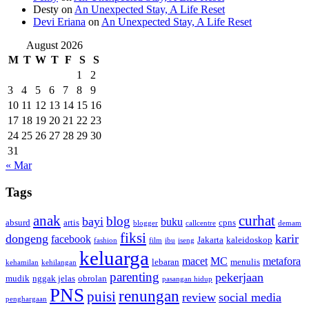
Desty
on
An Unexpected Stay, A Life Reset
Devi Eriana
on
An Unexpected Stay, A Life Reset
August 2026
M
T
W
T
F
S
S
1
2
3
4
5
6
7
8
9
10
11
12
13
14
15
16
17
18
19
20
21
22
23
24
25
26
27
28
29
30
31
« Mar
Tags
anak
curhat
blog
bayi
buku
absurd
artis
cpns
blogger
callcentre
demam
fiksi
dongeng
karir
facebook
Jakarta
kaleidoskop
fashion
film
ibu
iseng
keluarga
macet
MC
metafora
lebaran
menulis
kehamilan
kehilangan
parenting
pekerjaan
mudik
nggak jelas
obrolan
pasangan hidup
PNS
renungan
puisi
review
social media
penghargaan