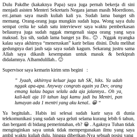
Dulu Pakdhe (kakaknya Papa) saya juga pernah bekerja di sini
menjadi asisten Menteri Sekretaris Negara jaman masih Moerdiono,
err..jaman saya masih kuliah kali ya. Sudah lama banget sih
memang. Orang-orang juga mungkin sudah lupa. Wong saya dulu
sempat cerita ke salah satu interviewer saya waktu pemberkasan
beliaunya juga sudah nggak mengenali siapa orang yang saya
maksud. Iya sih, sudah lama banget ya Bu.. 🙂 . Nggak nyangka
kalau saya akhirnya “meneruskan” karir beliau disini. Dulu melihat
gedungnya dari jauh saja saya sudah kagum. Sekarang justru sama
Allah saya dikasih kesempatan untuk masuk & berkiprah
didalamnya. Alhamdulillah.. 🙂
Supervisor saya kemarin kirim sms begini :
” Jyaah, akhirnya keluar juga tuh SK, hiks. Ya udah
nggak apa-apa. Anyway congrats again ya Dev, orang
emang kalau bagus selalu ada aja jalannya.. Oh ya,
kali-kali aja 10 tahun lagi kamu jadi bu Mentri, pan
lumayan ada 1 mentri yang aku kenal.. 😀 “
Ya begitulah.. Habis ini selesai sudah karir saya di dunia
telekomunikasi yang sudah saya geluti selama kurang lebih 6 tahun,
dan berganti di bidang pemerintahan, eh? 😀 . Agaknya Tuhan tidak
menginginkan saya untuk tidak mempergunakan ilmu yang saya
ambil waktu kuliah dulu, hingga diberikan-Nya sebuah posisi yang