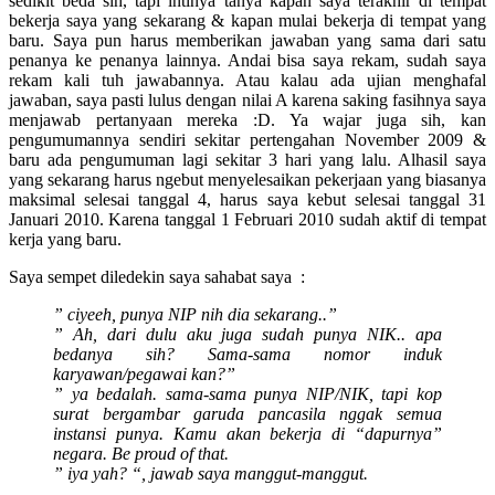
sedikit beda sih, tapi intinya tanya kapan saya terakhir di tempat
bekerja saya yang sekarang & kapan mulai bekerja di tempat yang
baru. Saya pun harus memberikan jawaban yang sama dari satu
penanya ke penanya lainnya. Andai bisa saya rekam, sudah saya
rekam kali tuh jawabannya. Atau kalau ada ujian menghafal
jawaban, saya pasti lulus dengan nilai A karena saking fasihnya saya
menjawab pertanyaan mereka :D. Ya wajar juga sih, kan
pengumumannya sendiri sekitar pertengahan November 2009 &
baru ada pengumuman lagi sekitar 3 hari yang lalu. Alhasil saya
yang sekarang harus ngebut menyelesaikan pekerjaan yang biasanya
maksimal selesai tanggal 4, harus saya kebut selesai tanggal 31
Januari 2010. Karena tanggal 1 Februari 2010 sudah aktif di tempat
kerja yang baru.
Saya sempet diledekin saya sahabat saya :
” ciyeeh, punya NIP nih dia sekarang..”
” Ah, dari dulu aku juga sudah punya NIK.. apa
bedanya sih? Sama-sama nomor induk
karyawan/pegawai kan?”
” ya bedalah. sama-sama punya NIP/NIK, tapi kop
surat bergambar garuda pancasila nggak semua
instansi punya. Kamu akan bekerja di “dapurnya”
negara. Be proud of that.
” iya yah? “, jawab saya manggut-manggut.