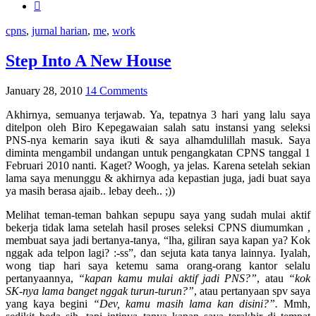
cpns
,
jurnal harian
,
me
,
work
Step Into A New House
January 28, 2010
14 Comments
Akhirnya, semuanya terjawab. Ya, tepatnya 3 hari yang lalu saya
ditelpon oleh Biro Kepegawaian salah satu instansi yang seleksi
PNS-nya kemarin saya ikuti & saya alhamdulillah masuk. Saya
diminta mengambil undangan untuk pengangkatan CPNS tanggal 1
Februari 2010 nanti. Kaget? Woogh, ya jelas. Karena setelah sekian
lama saya menunggu & akhirnya ada kepastian juga, jadi buat saya
ya masih berasa ajaib.. lebay deeh.. ;))
Melihat teman-teman bahkan sepupu saya yang sudah mulai aktif
bekerja tidak lama setelah hasil proses seleksi CPNS diumumkan ,
membuat saya jadi bertanya-tanya, “lha, giliran saya kapan ya? Kok
nggak ada telpon lagi? :-ss”, dan sejuta kata tanya lainnya. Iyalah,
wong tiap hari saya ketemu sama orang-orang kantor selalu
pertanyaannya,
“kapan kamu mulai aktif jadi PNS?”
, atau
“kok
SK-nya lama banget nggak turun-turun?”
, atau pertanyaan spv saya
yang kaya begini
“Dev, kamu masih lama kan disini?”.
Mmh,