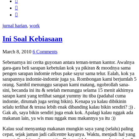
jurnal harian
,
work
Ini Soal Kebiasaan
March 8, 2010
6 Comments
Sebenarnya ini cerita guyonan antara teman-teman kantor. Awalnya
gara-gara beli sarapan kebetulan kok ya pikiran & moodnya sama
pengen sarapan indomie rebus pake sayur sama telur. Ealah, kok ya
sarapannya indomie-indomie juga ya. Rombongan kami berjumlah 5
orang. Sambil menunggu sarapan kami matang, ngobrollah sana-
sini, becanda ini itu & setelah menunggu selama 15 menit akhirnya
sarapn kami yang terlihat sangat yummy itu tiba (padahal cuma
indomie, dirumah juga sering bikin). Kenapa ya kalau dibikinin
selalu terlihat & terasa lebih enak dibanding kalau bikin sendiri? ;)) .
Gak ah, saya bikin sendiri juga enak kok. Apalagi kalau nggak ada
makanan lain, ya wis mau nggak mau makannya ya itu :))
Kalau soal menyantap makanan mungkin saya yang (selalu) paling
cepat, sejak jaman jadi callcentre kayanya. Waktu, menjadi hal yang