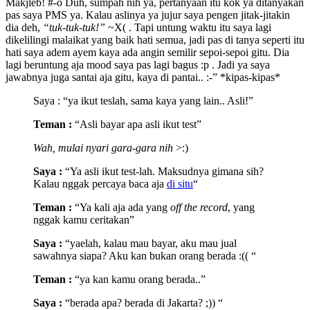
Makjleb! #-o Duh, sumpah nih ya, pertanyaan itu kok ya ditanyakan
pas saya PMS ya. Kalau aslinya ya jujur saya pengen jitak-jitakin
dia deh,
“tuk-tuk-tuk!”
~X( . Tapi untung waktu itu saya lagi
dikelilingi malaikat yang baik hati semua, jadi pas di tanya seperti itu
hati saya adem ayem kaya ada angin semilir sepoi-sepoi gitu. Dia
lagi beruntung aja mood saya pas lagi bagus :p . Jadi ya saya
jawabnya juga santai aja gitu, kaya di pantai.. :-” *kipas-kipas*
Saya : “ya ikut teslah, sama kaya yang lain.. Asli!”
Teman :
“Asli bayar apa asli ikut test”
Wah, mulai nyari gara-gara nih
>:)
Saya :
“Ya asli ikut test-lah. Maksudnya gimana sih?
Kalau nggak percaya baca aja
di situ
“
Teman :
“Ya kali aja ada yang
off the record
, yang
nggak kamu ceritakan”
Saya :
“yaelah, kalau mau bayar, aku mau jual
sawahnya siapa? Aku kan bukan orang berada :(( “
Teman :
“ya kan kamu orang berada..”
Saya :
“berada apa? berada di Jakarta? ;)) “