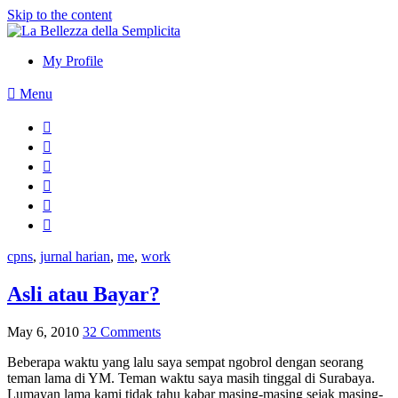
Skip to the content
My Profile
Menu
cpns
,
jurnal harian
,
me
,
work
Asli atau Bayar?
May 6, 2010
32 Comments
Beberapa waktu yang lalu saya sempat ngobrol dengan seorang
teman lama di YM. Teman waktu saya masih tinggal di Surabaya.
Lumayan lama kami tidak tahu kabar masing-masing sejak masing-