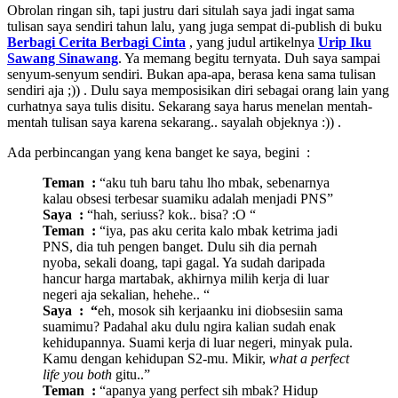
Obrolan ringan sih, tapi justru dari situlah saya jadi ingat sama
tulisan saya sendiri tahun lalu, yang juga sempat di-publish di buku
Berbagi Cerita Berbagi Cinta
, yang judul artikelnya
Urip Iku
Sawang Sinawang
. Ya memang begitu ternyata. Duh saya sampai
senyum-senyum sendiri. Bukan apa-apa, berasa kena sama tulisan
sendiri aja ;)) . Dulu saya memposisikan diri sebagai orang lain yang
curhatnya saya tulis disitu. Sekarang saya harus menelan mentah-
mentah tulisan saya karena sekarang.. sayalah objeknya :)) .
Ada perbincangan yang kena banget ke saya, begini :
Teman :
“aku tuh baru tahu lho mbak, sebenarnya
kalau obsesi terbesar suamiku adalah menjadi PNS”
Saya :
“hah, seriuss? kok.. bisa? :O “
Teman :
“iya, pas aku cerita kalo mbak ketrima jadi
PNS, dia tuh pengen banget. Dulu sih dia pernah
nyoba, sekali doang, tapi gagal. Ya sudah daripada
hancur harga martabak, akhirnya milih kerja di luar
negeri aja sekalian, hehehe.. “
Saya : “
eh, mosok sih kerjaanku ini diobsesiin sama
suamimu? Padahal aku dulu ngira kalian sudah enak
kehidupannya. Suami kerja di luar negeri, minyak pula.
Kamu dengan kehidupan S2-mu. Mikir,
what a perfect
life you both
gitu..”
Teman :
“apanya yang perfect sih mbak? Hidup