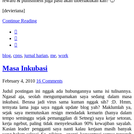
reward & punishment juga pasti akan diberlakukan kan? 🙂
[devieriana]
Continue Reading
blog
,
cpns
,
jurnal harian
,
me
,
work
Masa Inkubasi
February 4, 2010
16 Comments
Judul postingan ini nggak ada hubungannya sama isi tulisannya.
Ngasal aja, seolah mengumpamakan saya sedang dalam masa
inkubasi. Berasa jadi virus sama kuman nggak sih? :D. Hmm,
ternyata lama juga saya nggak update blog yah? Maklumlah ya,
sejak saya memutuskan resign mendadak kemarin (hanya dalam
tempo seminggu sejak pemanggilan di Setneg) saya kejar setoran,
kerja ngebut, paling tidak menyelesaikan 90% kewajiban sayalah.
Kasian leader pengganti saya nanti kalau kerjaan masih banyak