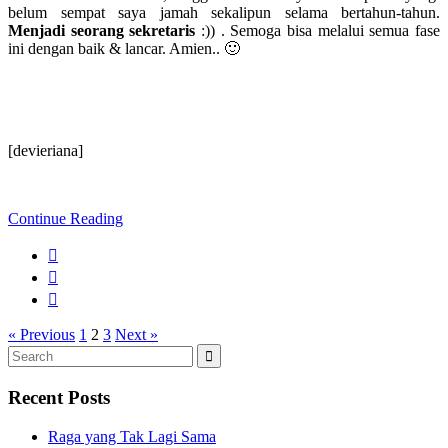
belum sempat saya jamah sekalipun selama bertahun-tahun.
Menjadi seorang sekretaris
:)) . Semoga bisa melalui semua fase
ini dengan baik & lancar. Amien.. 🙂
[devieriana]
Continue Reading
« Previous
1
2
3
Next »
Search
Search
for:
Recent Posts
Raga yang Tak Lagi Sama