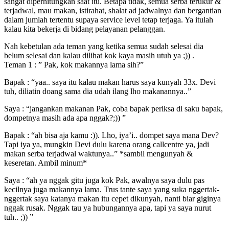
sangat diperhitungkan saat itu. Betapa tidak, semua serba terukur &
terjadwal, mau makan, istirahat, shalat ad jadwalnya dan bergantian
dalam jumlah tertentu supaya service level tetap terjaga. Ya itulah
kalau kita bekerja di bidang pelayanan pelanggan.
Nah kebetulan ada teman yang ketika semua sudah selesai dia
belum selesai dan kalau dilihat kok kaya masih utuh ya ;)) .
Teman 1 : ” Pak, kok makannya lama sih?”
Bapak : “yaa.. saya itu kalau makan harus saya kunyah 33x. Devi
tuh, diliatin doang sama dia udah ilang lho makanannya..”
Saya : “jangankan makanan Pak, coba bapak periksa di saku bapak,
dompetnya masih ada apa nggak?;)) ”
Bapak : “ah bisa aja kamu :)). Lho, iya’i.. dompet saya mana Dev?
Tapi iya ya, mungkin Devi dulu karena orang callcentre ya, jadi
makan serba terjadwal waktunya..” *sambil mengunyah &
keseretan. Ambil minum*
Saya : “ah ya nggak gitu juga kok Pak, awalnya saya dulu pas
kecilnya juga makannya lama. Trus tante saya yang suka nggertak-
nggertak saya katanya makan itu cepet dikunyah, nanti biar giginya
nggak rusak. Nggak tau ya hubungannya apa, tapi ya saya nurut
tuh.. ;)) ”