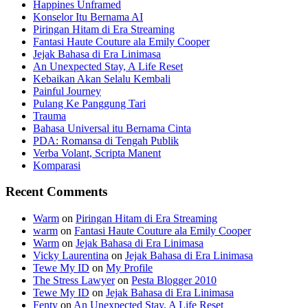
Happines Unframed
Konselor Itu Bernama AI
Piringan Hitam di Era Streaming
Fantasi Haute Couture ala Emily Cooper
Jejak Bahasa di Era Linimasa
An Unexpected Stay, A Life Reset
Kebaikan Akan Selalu Kembali
Painful Journey
Pulang Ke Panggung Tari
Trauma
Bahasa Universal itu Bernama Cinta
PDA: Romansa di Tengah Publik
Verba Volant, Scripta Manent
Komparasi
Recent Comments
Warm
on
Piringan Hitam di Era Streaming
warm
on
Fantasi Haute Couture ala Emily Cooper
Warm
on
Jejak Bahasa di Era Linimasa
Vicky Laurentina
on
Jejak Bahasa di Era Linimasa
Tewe My ID
on
My Profile
The Stress Lawyer
on
Pesta Blogger 2010
Tewe My ID
on
Jejak Bahasa di Era Linimasa
Fenty
on
An Unexpected Stay, A Life Reset