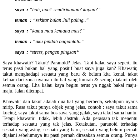
saya :
“hah, apa? sendiriaaaan? kapan?”
teman :
“sekitar bulan Juli paling..”
saya :
“kamu mau kemana mas?”
teman :
“aku pindah bagianlah..”
saya :
*stress, pengen pingsan*
Saya khawatir? Takut? Paranoid? Jelas. Tapi kalau saya seperti itu
terus pasti bukan hal yang positif buat saya juga kan? Khawatir,
takut menghadapi sesuatu yang baru & belum kita kenal, takut
keluar dari zona nyaman itu hal yang lumrah & sering dialami oleh
semua orang. Lha kalau kaya begitu terus ya nggak bakal maju-
maju. Jalan ditempat.
Khawatir dan takut adalah dua hal yang berbeda, sekalipun nyaris
mirip. Rasa takut punya objek yang jelas, contoh : saya takut sama
kucing, saya takut sama bos saya yang galak, saya takut sama hantu.
Tetapi khawatir tidak, lebih abstrak. Ada perasaan tak menentu
terhadap sesuatu yang tak jelas. Ketakutan, paranoid terhadap
sesuatu yang asing, sesuatu yang baru, sesuatu yang belum pernah
dijalani sebelumnya itu pasti pernah dirasakan semua orang. Punya