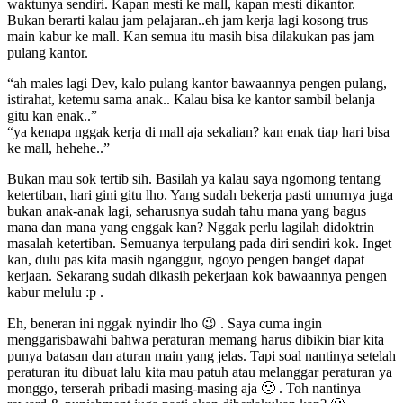
waktunya sendiri. Kapan mesti ke mall, kapan mesti dikantor.
Bukan berarti kalau jam pelajaran..eh jam kerja lagi kosong trus
main kabur ke mall. Kan semua itu masih bisa dilakukan pas jam
pulang kantor.
“ah males lagi Dev, kalo pulang kantor bawaannya pengen pulang,
istirahat, ketemu sama anak.. Kalau bisa ke kantor sambil belanja
gitu kan enak..”
“ya kenapa nggak kerja di mall aja sekalian? kan enak tiap hari bisa
ke mall, hehehe..”
Bukan mau sok tertib sih. Basilah ya kalau saya ngomong tentang
ketertiban, hari gini gitu lho. Yang sudah bekerja pasti umurnya juga
bukan anak-anak lagi, seharusnya sudah tahu mana yang bagus
mana dan mana yang enggak kan? Nggak perlu lagilah didoktrin
masalah ketertiban. Semuanya terpulang pada diri sendiri kok. Inget
kan, dulu pas kita masih nganggur, ngoyo pengen banget dapat
kerjaan. Sekarang sudah dikasih pekerjaan kok bawaannya pengen
kabur melulu :p .
Eh, beneran ini nggak nyindir lho 😉 . Saya cuma ingin
menggarisbawahi bahwa peraturan memang harus dibikin biar kita
punya batasan dan aturan main yang jelas. Tapi soal nantinya setelah
peraturan itu dibuat lalu kita mau patuh atau melanggar peraturan ya
monggo, terserah pribadi masing-masing aja 🙂 . Toh nantinya