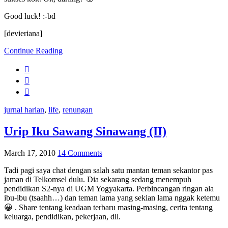
Good luck! :-bd
[devieriana]
Continue Reading
jurnal harian
,
life
,
renungan
Urip Iku Sawang Sinawang (II)
March 17, 2010
14 Comments
Tadi pagi saya chat dengan salah satu mantan teman sekantor pas
jaman di Telkomsel dulu. Dia sekarang sedang menempuh
pendidikan S2-nya di UGM Yogyakarta. Perbincangan ringan ala
ibu-ibu (tsaahh…) dan teman lama yang sekian lama nggak ketemu
😀 . Share tentang keadaan terbaru masing-masing, cerita tentang
keluarga, pendidikan, pekerjaan, dll.