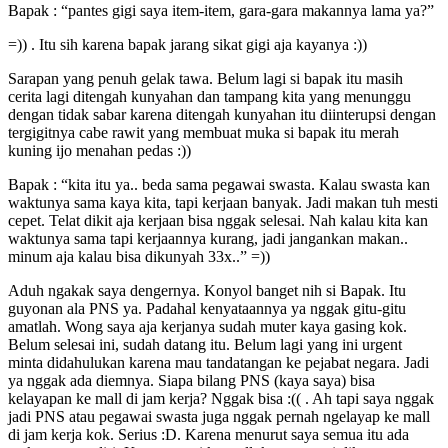
Bapak : “pantes gigi saya item-item, gara-gara makannya lama ya?”
=)) . Itu sih karena bapak jarang sikat gigi aja kayanya :))
Sarapan yang penuh gelak tawa. Belum lagi si bapak itu masih
cerita lagi ditengah kunyahan dan tampang kita yang menunggu
dengan tidak sabar karena ditengah kunyahan itu diinterupsi dengan
tergigitnya cabe rawit yang membuat muka si bapak itu merah
kuning ijo menahan pedas :))
Bapak : “kita itu ya.. beda sama pegawai swasta. Kalau swasta kan
waktunya sama kaya kita, tapi kerjaan banyak. Jadi makan tuh mesti
cepet. Telat dikit aja kerjaan bisa nggak selesai. Nah kalau kita kan
waktunya sama tapi kerjaannya kurang, jadi jangankan makan..
minum aja kalau bisa dikunyah 33x..” =))
Aduh ngakak saya dengernya. Konyol banget nih si Bapak. Itu
guyonan ala PNS ya. Padahal kenyataannya ya nggak gitu-gitu
amatlah. Wong saya aja kerjanya sudah muter kaya gasing kok.
Belum selesai ini, sudah datang itu. Belum lagi yang ini urgent
minta didahulukan karena mau tandatangan ke pejabat negara. Jadi
ya nggak ada diemnya. Siapa bilang PNS (kaya saya) bisa
kelayapan ke mall di jam kerja? Nggak bisa :(( . Ah tapi saya nggak
jadi PNS atau pegawai swasta juga nggak pernah ngelayap ke mall
di jam kerja kok. Serius :D. Karena menurut saya semua itu ada