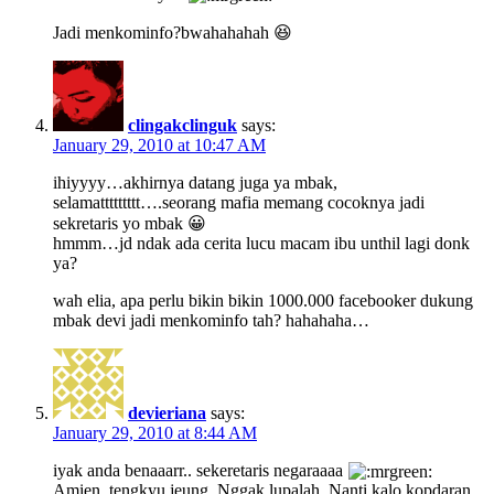
Jadi menkominfo?bwahahahah 😆
clingakclinguk
says:
January 29, 2010 at 10:47 AM
ihiyyyy…akhirnya datang juga ya mbak,
selamattttttttt….seorang mafia memang cocoknya jadi
sekretaris yo mbak 😀
hmmm…jd ndak ada cerita lucu macam ibu unthil lagi donk
ya?
wah elia, apa perlu bikin bikin 1000.000 facebooker dukung
mbak devi jadi menkominfo tah? hahahaha…
devieriana
says:
January 29, 2010 at 8:44 AM
iyak anda benaaarr.. sekeretaris negaraaaa
Amien, tengkyu jeung. Nggak lupalah. Nanti kalo kopdaran