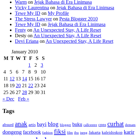
Warm
on
Jejak Bahasa di Era Linimasa
Vicky Laurentina
on
Jejak Bahasa di Era Linimasa
Tewe My ID
on
My Profile
The Stress Lawyer
on
Pesta Blogger 2010
Tewe My ID
on
Jejak Bahasa di Era Linimasa
Fenty
on
An Unexpected Stay, A Life Reset
Desty
on
An Unexpected Stay, A Life Reset
Devi Eriana
on
An Unexpected Stay, A Life Reset
January 2010
M
T
W
T
F
S
S
1
2
3
4
5
6
7
8
9
10
11
12
13
14
15
16
17
18
19
20
21
22
23
24
25
26
27
28
29
30
31
« Dec
Feb »
Tags
anak
curhat
blog
bayi
buku
absurd
artis
cpns
blogger
callcentre
demam
fiksi
dongeng
karir
facebook
Jakarta
kaleidoskop
fashion
film
ibu
iseng