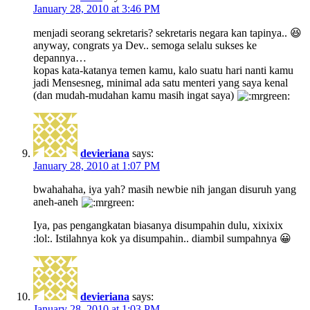
January 28, 2010 at 3:46 PM
menjadi seorang sekretaris? sekretaris negara kan tapinya.. 😆
anyway, congrats ya Dev.. semoga selalu sukses ke
depannya…
kopas kata-katanya temen kamu, kalo suatu hari nanti kamu
jadi Mensesneg, minimal ada satu menteri yang saya kenal
(dan mudah-mudahan kamu masih ingat saya)
devieriana
says:
January 28, 2010 at 1:07 PM
bwahahaha, iya yah? masih newbie nih jangan disuruh yang
aneh-aneh
Iya, pas pengangkatan biasanya disumpahin dulu, xixixix
:lol:. Istilahnya kok ya disumpahin.. diambil sumpahnya 😀
devieriana
says:
January 28, 2010 at 1:03 PM