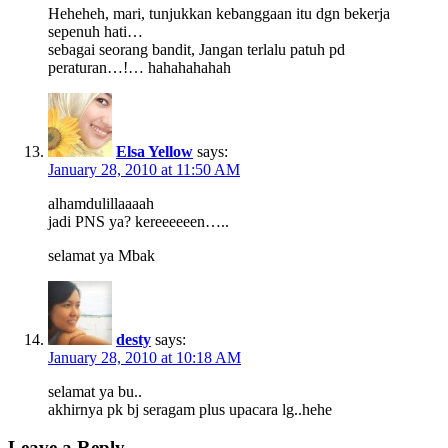
Heheheh, mari, tunjukkan kebanggaan itu dgn bekerja
sepenuh hati…
sebagai seorang bandit, Jangan terlalu patuh pd
peraturan…!… hahahahahah
Elsa Yellow
says:
January 28, 2010 at 11:50 AM
alhamdulillaaaah
jadi PNS ya? kereeeeeen…..
selamat ya Mbak
desty
says:
January 28, 2010 at 10:18 AM
selamat ya bu..
akhirnya pk bj seragam plus upacara lg..hehe
Leave a Reply