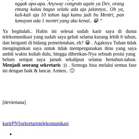
nggak apa-apa. Anyway congrats again ya Dev, orang
emang kalau bagus selalu ada aja jalannya.. Oh ya,
kali-kali aja 10 tahun lagi kamu jadi bu Mentri, pan
lumayan ada 1 mentri yang aku kenal.. 😀 “
Ya begitulah.. Habis ini selesai sudah karir saya di dunia
telekomunikasi yang sudah saya geluti selama kurang lebih 6 tahun,
dan berganti di bidang pemerintahan, eh? 😀 . Agaknya Tuhan tidak
menginginkan saya untuk tidak mempergunakan ilmu yang saya
ambil waktu kuliah dulu, hingga diberikan-Nya sebuah posisi yang
belum sempat saya jamah sekalipun selama bertahun-tahun.
Menjadi seorang sekretaris
:)) . Semoga bisa melalui semua fase
ini dengan baik & lancar. Amien.. 🙂
[devieriana]
karir
PNS
sekretaris
telekomunikasi