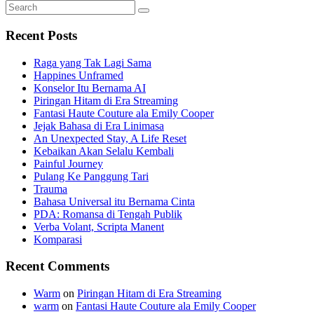
Search
Search
for:
Recent Posts
Raga yang Tak Lagi Sama
Happines Unframed
Konselor Itu Bernama AI
Piringan Hitam di Era Streaming
Fantasi Haute Couture ala Emily Cooper
Jejak Bahasa di Era Linimasa
An Unexpected Stay, A Life Reset
Kebaikan Akan Selalu Kembali
Painful Journey
Pulang Ke Panggung Tari
Trauma
Bahasa Universal itu Bernama Cinta
PDA: Romansa di Tengah Publik
Verba Volant, Scripta Manent
Komparasi
Recent Comments
Warm
on
Piringan Hitam di Era Streaming
warm
on
Fantasi Haute Couture ala Emily Cooper