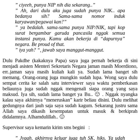
” ciyeeh, punya NIP nih dia sekarang..”
” Ah, dari dulu aku juga sudah punya NIK.. apa
bedanya sih? Sama-sama nomor induk
karyawan/pegawai kan?”
” ya bedalah. sama-sama punya NIP/NIK, tapi kop
surat bergambar garuda pancasila nggak semua
instansi punya. Kamu akan bekerja di “dapurnya”
negara. Be proud of that.
” iya yah? “, jawab saya manggut-manggut.
Dulu Pakdhe (kakaknya Papa) saya juga pernah bekerja di sini
menjadi asisten Menteri Sekretaris Negara jaman masih Moerdiono,
err..jaman saya masih kuliah kali ya. Sudah lama banget sih
memang. Orang-orang juga mungkin sudah lupa. Wong saya dulu
sempat cerita ke salah satu interviewer saya waktu pemberkasan
beliaunya juga sudah nggak mengenali siapa orang yang saya
maksud. Iya sih, sudah lama banget ya Bu.. 🙂 . Nggak nyangka
kalau saya akhirnya “meneruskan” karir beliau disini. Dulu melihat
gedungnya dari jauh saja saya sudah kagum. Sekarang justru sama
Allah saya dikasih kesempatan untuk masuk & berkiprah
didalamnya. Alhamdulillah.. 🙂
Supervisor saya kemarin kirim sms begini :
” Jyaah, akhirnya keluar juga tuh SK, hiks. Ya udah