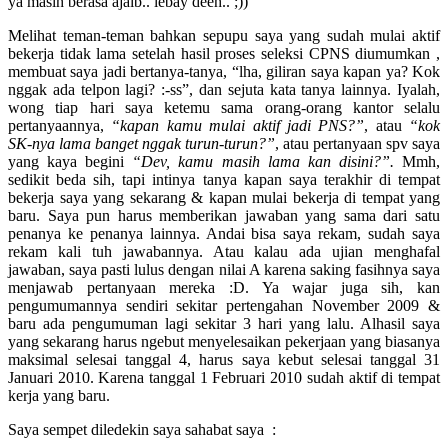
ya masih berasa ajaib.. lebay deeh.. ;))
Melihat teman-teman bahkan sepupu saya yang sudah mulai aktif
bekerja tidak lama setelah hasil proses seleksi CPNS diumumkan ,
membuat saya jadi bertanya-tanya, “lha, giliran saya kapan ya? Kok
nggak ada telpon lagi? :-ss”, dan sejuta kata tanya lainnya. Iyalah,
wong tiap hari saya ketemu sama orang-orang kantor selalu
pertanyaannya,
“kapan kamu mulai aktif jadi PNS?”
, atau
“kok
SK-nya lama banget nggak turun-turun?”
, atau pertanyaan spv saya
yang kaya begini
“Dev, kamu masih lama kan disini?”.
Mmh,
sedikit beda sih, tapi intinya tanya kapan saya terakhir di tempat
bekerja saya yang sekarang & kapan mulai bekerja di tempat yang
baru. Saya pun harus memberikan jawaban yang sama dari satu
penanya ke penanya lainnya. Andai bisa saya rekam, sudah saya
rekam kali tuh jawabannya. Atau kalau ada ujian menghafal
jawaban, saya pasti lulus dengan nilai A karena saking fasihnya saya
menjawab pertanyaan mereka :D. Ya wajar juga sih, kan
pengumumannya sendiri sekitar pertengahan November 2009 &
baru ada pengumuman lagi sekitar 3 hari yang lalu. Alhasil saya
yang sekarang harus ngebut menyelesaikan pekerjaan yang biasanya
maksimal selesai tanggal 4, harus saya kebut selesai tanggal 31
Januari 2010. Karena tanggal 1 Februari 2010 sudah aktif di tempat
kerja yang baru.
Saya sempet diledekin saya sahabat saya :