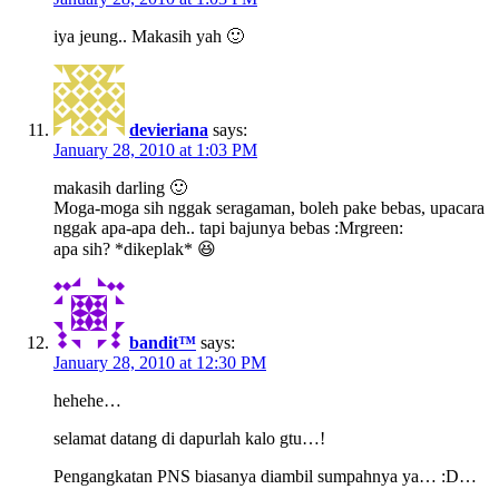
iya jeung.. Makasih yah 🙂
devieriana
says:
January 28, 2010 at 1:03 PM
makasih darling 🙂
Moga-moga sih nggak seragaman, boleh pake bebas, upacara
nggak apa-apa deh.. tapi bajunya bebas :Mrgreen:
apa sih? *dikeplak* 😆
bandit™
says:
January 28, 2010 at 12:30 PM
hehehe…
selamat datang di dapurlah kalo gtu…!
Pengangkatan PNS biasanya diambil sumpahnya ya… :D…