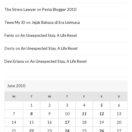
The Stress Lawyer
on
Pesta Blogger 2010
Tewe My ID
on
Jejak Bahasa di Era Linimasa
Fenty
on
An Unexpected Stay, A Life Reset
Desty
on
An Unexpected Stay, A Life Reset
Devi Eriana
on
An Unexpected Stay, A Life Reset
June 2010
M
T
W
T
F
S
S
1
2
3
4
5
6
7
8
9
10
11
12
13
14
15
16
17
18
19
20
21
22
23
24
25
26
27