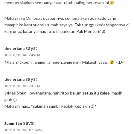
mempersiapkan semuanya buat ultah paling berkesan ini
Makasih ya Om buat ucapannya, semoga akan ada kado yang
mampir ke kantor atau rumah saya ya. Tak tunggu kedatangannya di
kantorku, katanya mau foto di parkiran Pak Menteri? ;))
says:
devieriana
JUNE 8, 2010 AT 2:45 PM
@fajarmcxoem : amiien..amieen..amieenn.. Makasih yaaa..
>:D<
says:
devieriana
JUNE 8, 2010 AT 2:41 PM
@Mas Stein : bwahahaha, hanjritos belum setua itu kalee, masih
jauh :))
Makasih mas.. *salaman sambil keplak-keplakin ;))*
says:
Juminten
JUNE 8, 2010 AT 10:10 AM