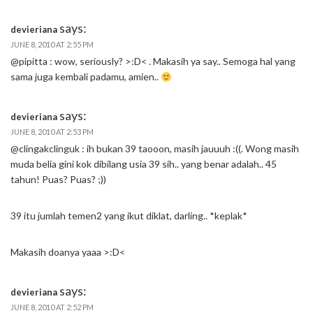
says:
devieriana
JUNE 8, 2010 AT 2:55 PM
@pipitta : wow, seriously? >:D< . Makasih ya say.. Semoga hal yang
sama juga kembali padamu, amien..
says:
devieriana
JUNE 8, 2010 AT 2:53 PM
@clingakclinguk : ih bukan 39 taooon, masih jauuuh :((. Wong masih
muda belia gini kok dibilang usia 39 sih.. yang benar adalah.. 45
tahun! Puas? Puas? ;))
39 itu jumlah temen2 yang ikut diklat, darling.. *keplak*
Makasih doanya yaaa >:D<
says:
devieriana
JUNE 8, 2010 AT 2:52 PM