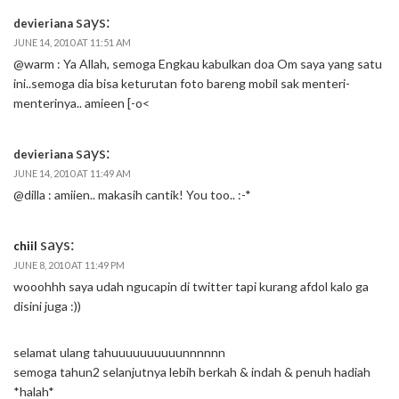
says:
devieriana
JUNE 14, 2010 AT 11:51 AM
@warm : Ya Allah, semoga Engkau kabulkan doa Om saya yang satu
ini..semoga dia bisa keturutan foto bareng mobil sak menteri-
menterinya.. amieen [-o<
says:
devieriana
JUNE 14, 2010 AT 11:49 AM
@dilla : amiien.. makasih cantik! You too.. :-*
says:
chiil
JUNE 8, 2010 AT 11:49 PM
wooohhh saya udah ngucapin di twitter tapi kurang afdol kalo ga
disini juga :))
selamat ulang tahuuuuuuuuuunnnnnn
semoga tahun2 selanjutnya lebih berkah & indah & penuh hadiah
*halah*