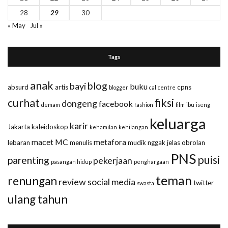
28
29
30
« May
Jul »
Tags
anak
blog
bayi
buku
absurd
artis
cpns
blogger
callcentre
curhat
fiksi
dongeng
facebook
demam
fashion
film
ibu
iseng
keluarga
karir
Jakarta
kaleidoskop
kehamilan
kehilangan
macet
MC
metafora
lebaran
menulis
mudik
nggak jelas
obrolan
PNS
puisi
parenting
pekerjaan
pasangan hidup
penghargaan
teman
renungan
review
social media
twitter
swasta
ulang tahun