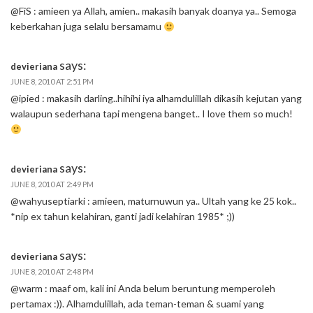
@FiS : amieen ya Allah, amien.. makasih banyak doanya ya.. Semoga
keberkahan juga selalu bersamamu
says:
devieriana
JUNE 8, 2010 AT 2:51 PM
@ipied : makasih darling..hihihi iya alhamdulillah dikasih kejutan yang
walaupun sederhana tapi mengena banget.. I love them so much!
says:
devieriana
JUNE 8, 2010 AT 2:49 PM
@wahyuseptiarki : amieen, maturnuwun ya.. Ultah yang ke 25 kok..
*nip ex tahun kelahiran, ganti jadi kelahiran 1985* ;))
says:
devieriana
JUNE 8, 2010 AT 2:48 PM
@warm : maaf om, kali ini Anda belum beruntung memperoleh
pertamax :)). Alhamdulillah, ada teman-teman & suami yang