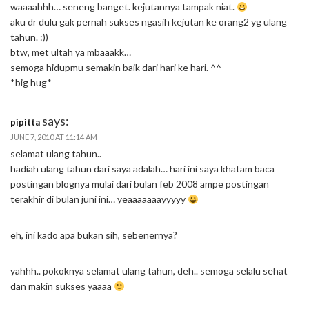
waaaahhh… seneng banget. kejutannya tampak niat.
aku dr dulu gak pernah sukses ngasih kejutan ke orang2 yg ulang
tahun. :))
btw, met ultah ya mbaaakk…
semoga hidupmu semakin baik dari hari ke hari. ^^
*big hug*
says:
pipitta
JUNE 7, 2010 AT 11:14 AM
selamat ulang tahun..
hadiah ulang tahun dari saya adalah… hari ini saya khatam baca
postingan blognya mulai dari bulan feb 2008 ampe postingan
terakhir di bulan juni ini… yeaaaaaaayyyyy
eh, ini kado apa bukan sih, sebenernya?
yahhh.. pokoknya selamat ulang tahun, deh.. semoga selalu sehat
dan makin sukses yaaaa