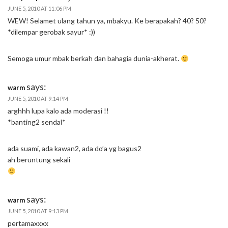
JUNE 5, 2010 AT 11:06 PM
WEW! Selamet ulang tahun ya, mbakyu. Ke berapakah? 40? 50?
*dilempar gerobak sayur* :))
Semoga umur mbak berkah dan bahagia dunia-akherat.
says:
warm
JUNE 5, 2010 AT 9:14 PM
arghhh lupa kalo ada moderasi !!
*banting2 sendal*
ada suami, ada kawan2, ada do’a yg bagus2
ah beruntung sekali
says:
warm
JUNE 5, 2010 AT 9:13 PM
pertamaxxxx