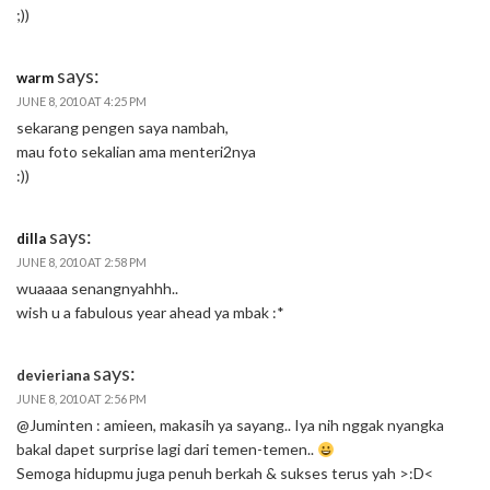
;))
says:
warm
JUNE 8, 2010 AT 4:25 PM
sekarang pengen saya nambah,
mau foto sekalian ama menteri2nya
:))
says:
dilla
JUNE 8, 2010 AT 2:58 PM
wuaaaa senangnyahhh..
wish u a fabulous year ahead ya mbak :*
says:
devieriana
JUNE 8, 2010 AT 2:56 PM
@Juminten : amieen, makasih ya sayang.. Iya nih nggak nyangka
bakal dapet surprise lagi dari temen-temen..
Semoga hidupmu juga penuh berkah & sukses terus yah >:D<