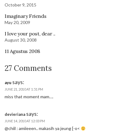
October 9, 2015
Imaginary Friends
May 20, 2009
I love your post, dear ..
August 30, 2008
11 Agustus 2008
27 Comments
says:
ayu
JUNE 21, 2010 AT 1:51 PM
miss that moment mam….
says:
devieriana
JUNE 14, 2010 AT 12:03 PM
@chiil : amiieeen.. makasih ya jeung [-o<