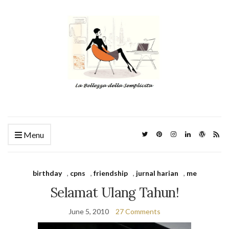
Menu
birthday
,
cpns
,
friendship
,
jurnal harian
,
me
Selamat Ulang Tahun!
June 5, 2010
27 Comments