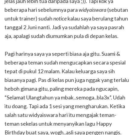
jelas jauh lebih tua daripada saya ;)). Tapi kok ya
beberapa hari sebelumnya para
widyaiswara
(sebutan
untuk trainer) sudah
notice
kalau saya berulang tahun
tanggal 2 Juni nanti. Jadi ya sudahlah ya saya pasrah
aja, apalagi sudah diumumkan pula di depan kelas.
Pagi harinya saya ya seperti biasa aja gitu. Suami &
beberapa teman sudah mengucapkan secara spesial
tepat di pukul 12 malam. Kalau keluarga saya sih
biasanya pagi. Pas di kelas pun juga nggak yang terlalu
heboh gimana gitu, paling mereka pada ngucapin,
“Selamat Ulangtahun ya mbak..semoga..bla3x”. Udah
itu doang. Tapi ada 1 sesi yang mengharukan. Ketika
salah satu widyaiswara hari itu mengajak teman-
teman sekelas untuk menyanyikan lagu Happy
Birthday buat saya, wogh..asli saya pengen nangis.