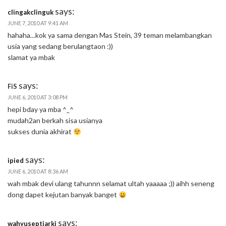
says:
clingakclinguk
JUNE 7, 2010 AT 9:41 AM
hahaha…kok ya sama dengan Mas Stein, 39 teman melambangkan
usia yang sedang berulangtaon :))
slamat ya mbak
says:
FiS
JUNE 6, 2010 AT 3:08 PM
hepi bday ya mba ^_^
mudah2an berkah sisa usianya
sukses dunia akhirat
says:
ipied
JUNE 6, 2010 AT 8:36 AM
wah mbak devi ulang tahunnn selamat ultah yaaaaa ;)) aihh seneng
dong dapet kejutan banyak banget
says:
wahyuseptiarki