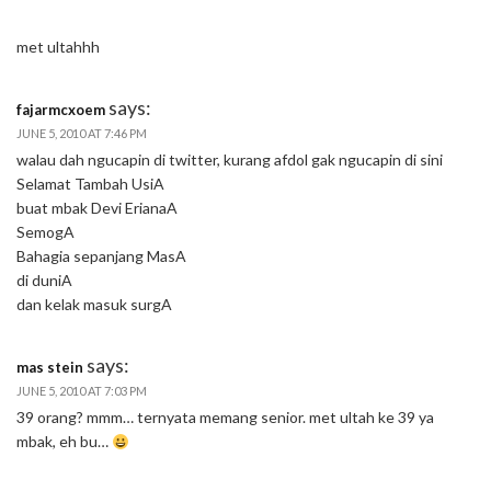
met ultahhh
says:
fajarmcxoem
JUNE 5, 2010 AT 7:46 PM
walau dah ngucapin di twitter, kurang afdol gak ngucapin di sini
Selamat Tambah UsiA
buat mbak Devi ErianaA
SemogA
Bahagia sepanjang MasA
di duniA
dan kelak masuk surgA
says:
mas stein
JUNE 5, 2010 AT 7:03 PM
39 orang? mmm… ternyata memang senior. met ultah ke 39 ya
mbak, eh bu…