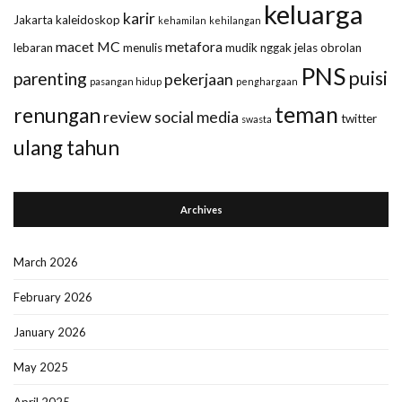
keluarga
karir
Jakarta
kaleidoskop
kehamilan
kehilangan
macet
MC
metafora
lebaran
menulis
mudik
nggak jelas
obrolan
PNS
puisi
parenting
pekerjaan
pasangan hidup
penghargaan
teman
renungan
review
social media
twitter
swasta
ulang tahun
Archives
March 2026
February 2026
January 2026
May 2025