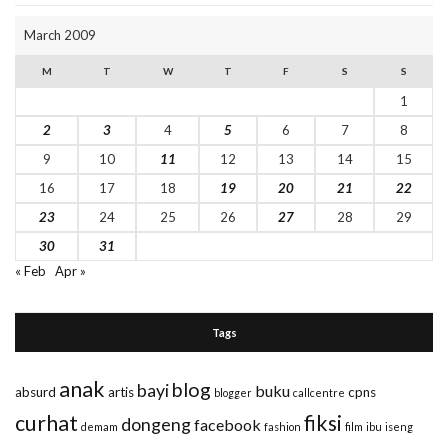
March 2009
M
T
W
T
F
S
S
1
2
3
4
5
6
7
8
9
10
11
12
13
14
15
16
17
18
19
20
21
22
23
24
25
26
27
28
29
30
31
« Feb
Apr »
Tags
anak
blog
bayi
buku
absurd
artis
cpns
blogger
callcentre
curhat
fiksi
dongeng
facebook
demam
fashion
film
ibu
iseng