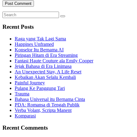
Search
Search
for:
Recent Posts
Raga yang Tak Lagi Sama
Happines Unframed
Konselor Itu Bernama AI
Piringan Hitam di Era Streaming
Fantasi Haute Couture ala Emily Cooper
Jejak Bahasa di Era Linimasa
An Unexpected Stay, A Life Reset
Kebaikan Akan Selalu Kembali
Painful Journey
Pulang Ke Panggung Tari
Trauma
Bahasa Universal itu Bernama Cinta
PDA: Romansa di Tengah Publik
Verba Volant, Scripta Manent
Komparasi
Recent Comments