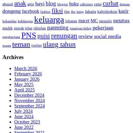
anak
curhat
blog
bayi
buku
absurd
artis
cpns
blogger
callcentre
demam
fiksi
dongeng
karir
facebook
Jakarta
kaleidoskop
fashion
film
ibu
iseng
keluarga
macet
MC
metafora
lebaran
menulis
kehamilan
kehilangan
parenting
pekerjaan
mudik
nggak jelas
obrolan
pasangan hidup
PNS
renungan
puisi
review
social media
penghargaan
teman
ulang tahun
twitter
swasta
Archives
March 2026
February 2026
January 2026
May 2025
April 2025
December 2024
November 2024
September 2024
July 2024
June 2024
October 2023
June 2022
September 2021