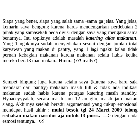
Siapa yang bener, siapa yang salah sama -sama ga jelas. Yang jelas,
kemarin saya bengong karena harus mendengarkan perdebatan 2
pihak yang samasekali beda divisi dengan saya yang mengaku sama
benarnya. Inti topiknya adalah masalah
katering alias makanan
.
Yang 1 ngakunya sudah menyediakan sesuai dengan jumlah total
karyawan yang makan di pantry, yang 1 lagi ngaku kalau tidak
pernah kebagian makanan karena makanan selalu habis ketika
mereka ber-13 mau makan.. Hmm.. (??! really?)
Sempet bingung juga karena setahu saya (karena saya baru saja
mendarat dari pantry) makanan masih full & tidak ada indikasi
makanan sudah habis karena petugas katering masih standby.
Hyaaeeyyyalah, secara masih jam 12 an gitu, masih jam makan
siang. Akhirnya setelah beradu argumentasi yang cukup emosional
mendapat hasil akhir :
mulai besok tgl 24 Maret 2009 tolong
sediakan makan
nasi dus aja untuk 13 porsi.. —>
dengan nada
esmosi tentunya.. 🙁