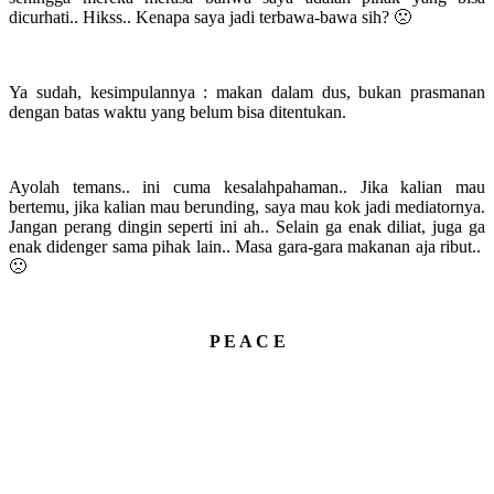
dicurhati.. Hikss.. Kenapa saya jadi terbawa-bawa sih? 🙁
Ya sudah, kesimpulannya : makan dalam dus, bukan prasmanan
dengan batas waktu yang belum bisa ditentukan.
Ayolah temans.. ini cuma kesalahpahaman.. Jika kalian mau
bertemu, jika kalian mau berunding, saya mau kok jadi mediatornya.
Jangan perang dingin seperti ini ah.. Selain ga enak diliat, juga ga
enak didenger sama pihak lain.. Masa gara-gara makanan aja ribut..
🙁
P E A C E