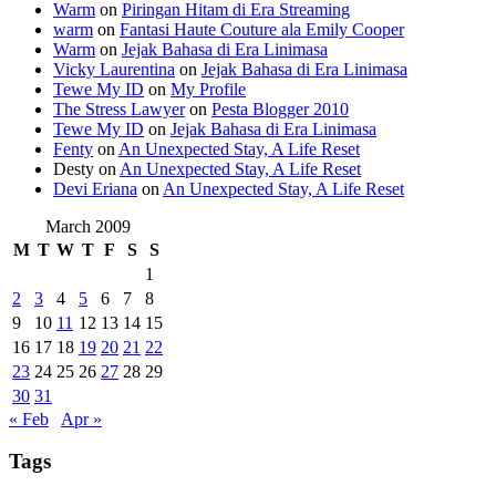
Warm
on
Piringan Hitam di Era Streaming
warm
on
Fantasi Haute Couture ala Emily Cooper
Warm
on
Jejak Bahasa di Era Linimasa
Vicky Laurentina
on
Jejak Bahasa di Era Linimasa
Tewe My ID
on
My Profile
The Stress Lawyer
on
Pesta Blogger 2010
Tewe My ID
on
Jejak Bahasa di Era Linimasa
Fenty
on
An Unexpected Stay, A Life Reset
Desty
on
An Unexpected Stay, A Life Reset
Devi Eriana
on
An Unexpected Stay, A Life Reset
March 2009
M
T
W
T
F
S
S
1
2
3
4
5
6
7
8
9
10
11
12
13
14
15
16
17
18
19
20
21
22
23
24
25
26
27
28
29
30
31
« Feb
Apr »
Tags