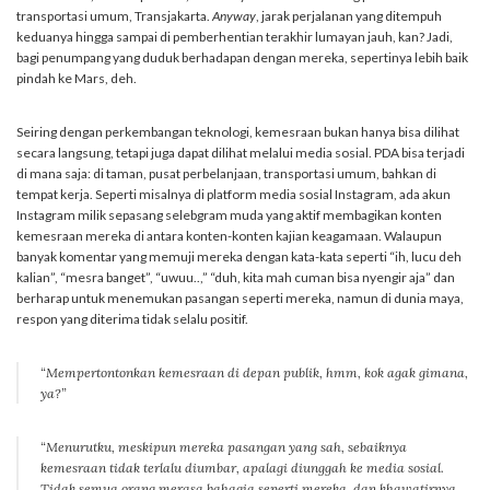
transportasi umum, Transjakarta.
Anyway
, jarak perjalanan yang ditempuh
keduanya hingga sampai di pemberhentian terakhir lumayan jauh, kan? Jadi,
bagi penumpang yang duduk berhadapan dengan mereka, sepertinya lebih baik
pindah ke Mars, deh.
Seiring dengan perkembangan teknologi, kemesraan bukan hanya bisa dilihat
secara langsung, tetapi juga dapat dilihat melalui media sosial. PDA bisa terjadi
di mana saja: di taman, pusat perbelanjaan, transportasi umum, bahkan di
tempat kerja. Seperti misalnya di platform media sosial Instagram, ada akun
Instagram milik sepasang selebgram muda yang aktif membagikan konten
kemesraan mereka di antara konten-konten kajian keagamaan. Walaupun
banyak komentar yang memuji mereka dengan kata-kata seperti “ih, lucu deh
kalian”, “mesra banget”, “uwuu..,” “duh, kita mah cuman bisa nyengir aja” dan
berharap untuk menemukan pasangan seperti mereka, namun di dunia maya,
respon yang diterima tidak selalu positif.
“Mempertontonkan kemesraan di depan publik, hmm, kok agak gimana,
ya?”
“Menurutku, meskipun mereka pasangan yang sah, sebaiknya
kemesraan tidak terlalu diumbar, apalagi diunggah ke media sosial.
Tidak semua orang merasa bahagia seperti mereka, dan khawatirnya