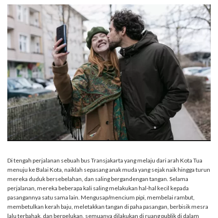
Di tengah perjalanan sebuah bus Transjakarta yang melaju dari arah Kota Tua
menuju ke Balai Kota, naiklah sepasang anak muda yang sejak naik hingga turun
mereka duduk bersebelahan, dan saling bergandengan tangan. Selama
perjalanan, mereka beberapa kali saling melakukan hal-hal kecil kepada
pasangannya satu sama lain. Mengusap/mencium pipi, membelai rambut,
membetulkan kerah baju, meletakkan tangan di paha pasangan, berbisik mesra
lalu terbahak, dan berpelukan, semuanya dilakukan di ruang publik di dalam