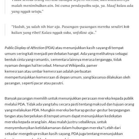
malah menimbulkan
ain
. Ini cuma pendapatku saja, ya. Maaf kalau ada
yang nggak setuju.”
“Haduh, ya udah sih biar aja. Pasangan-pasangan mereka sendiri kok
kalian yang ribet! Kalau nggak suka,
unfollow
aja..”
Public Display of Affection
(PDA) atau menunjukkan kasih sayang di tempat
umum sering kali menjadi perdebatan hangat. Ada yang melihatnya sebagai
bentuk cinta yang romantis, sementara lainnya merasa terganggu, tidak
nyaman dengan hal tersebut. Menurut Wikipedia, pamer
kemesraan atau umbar kemesraan adalah perbuatan
mempertunjukkan kemesraan di depan umum, yang biasanya dilakukan oleh
pasangan, seperti pacar atau pasutri.
Banyak pasangan memilih untuk menunjukkan perasaan mereka kepada publik
melalui PDA. Tidak ada yang tahu secara pasti tentang maksud dan tujuan orang
yang melakukan PDA. Mungkin mereka berharap gestur-gestur berpegangan
tangan atau berpelukan di tempat umum dapat menunjukkan kedekatan
mereka kepada orang lain. Atau malah justru sebaliknya, untuk
menyembunyikan ketidakamanan dalam hubungan mereka? Lebih dari
sekadar mengekspresikan kasih sayang, PDA juga tentang menunjukkan