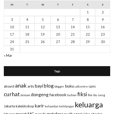
M
T
W
T
F
S
S
1
2
3
4
5
6
7
8
9
10
11
12
13
14
15
16
17
18
19
20
21
22
23
24
25
26
27
28
29
30
31
« Mar
Tags
anak
blog
bayi
buku
absurd
artis
cpns
blogger
callcentre
curhat
fiksi
dongeng
facebook
demam
fashion
film
ibu
iseng
keluarga
karir
Jakarta
kaleidoskop
kehamilan
kehilangan
macet
MC
metafora