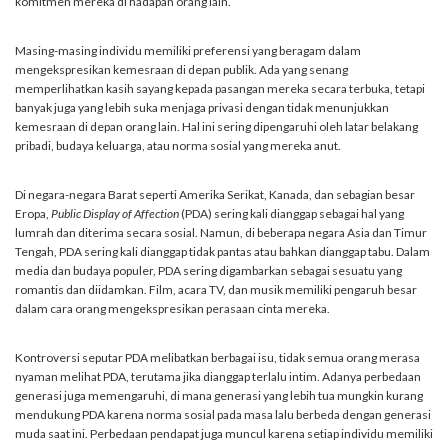
komitmen mereka di hadapan orang lain.
Masing-masing individu memiliki preferensi yang beragam dalam
mengekspresikan kemesraan di depan publik. Ada yang senang
memperlihatkan kasih sayang kepada pasangan mereka secara terbuka, tetapi
banyak juga yang lebih suka menjaga privasi dengan tidak menunjukkan
kemesraan di depan orang lain. Hal ini sering dipengaruhi oleh latar belakang
pribadi, budaya keluarga, atau norma sosial yang mereka anut.
Di negara-negara Barat seperti Amerika Serikat, Kanada, dan sebagian besar
Eropa,
Public Display of Affection
(PDA) sering kali dianggap sebagai hal yang
lumrah dan diterima secara sosial. Namun, di beberapa negara Asia dan Timur
Tengah, PDA sering kali dianggap tidak pantas atau bahkan dianggap tabu. Dalam
media dan budaya populer, PDA sering digambarkan sebagai sesuatu yang
romantis dan diidamkan. Film, acara TV, dan musik memiliki pengaruh besar
dalam cara orang mengekspresikan perasaan cinta mereka.
Kontroversi seputar PDA melibatkan berbagai isu, tidak semua orang merasa
nyaman melihat PDA, terutama jika dianggap terlalu intim. Adanya perbedaan
generasi juga memengaruhi, di mana generasi yang lebih tua mungkin kurang
mendukung PDA karena norma sosial pada masa lalu berbeda dengan generasi
muda saat ini. Perbedaan pendapat juga muncul karena setiap individu memiliki