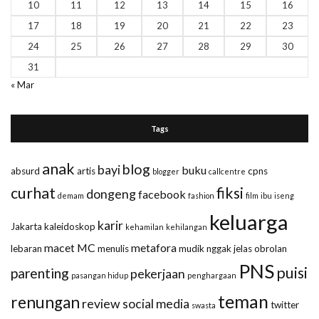
10
11
12
13
14
15
16
17
18
19
20
21
22
23
24
25
26
27
28
29
30
31
« Mar
Tags
anak
blog
bayi
buku
absurd
artis
cpns
blogger
callcentre
curhat
fiksi
dongeng
facebook
demam
fashion
film
ibu
iseng
keluarga
karir
Jakarta
kaleidoskop
kehamilan
kehilangan
macet
MC
metafora
lebaran
menulis
mudik
nggak jelas
obrolan
PNS
puisi
parenting
pekerjaan
pasangan hidup
penghargaan
teman
renungan
review
social media
twitter
swasta