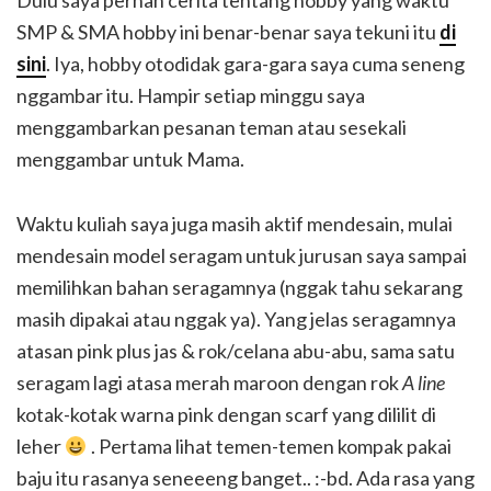
Dulu saya pernah cerita tentang hobby yang waktu
SMP & SMA hobby ini benar-benar saya tekuni itu
di
sini
. Iya, hobby otodidak gara-gara saya cuma seneng
nggambar itu. Hampir setiap minggu saya
menggambarkan pesanan teman atau sesekali
menggambar untuk Mama.
Waktu kuliah saya juga masih aktif mendesain, mulai
mendesain model seragam untuk jurusan saya sampai
memilihkan bahan seragamnya (nggak tahu sekarang
masih dipakai atau nggak ya). Yang jelas seragamnya
atasan pink plus jas & rok/celana abu-abu, sama satu
seragam lagi atasa merah maroon dengan rok
A line
kotak-kotak warna pink dengan scarf yang dililit di
leher
. Pertama lihat temen-temen kompak pakai
baju itu rasanya seneeeng banget.. :-bd. Ada rasa yang