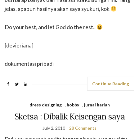
jelas, apapun hasilnya akan saya syukuri, kok
Do your best, and let God do the rest..
[devieriana]
dokumentasi pribadi
Continue Reading
dress designing
,
hobby
,
jurnal harian
Sketsa : Dibalik Keisengan saya
July 2, 2010
28 Comments