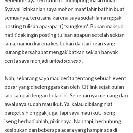
Sebelum saya cerita ini itu, mumpung masih bulan
Syawal, izinkanlah saya mohon maaf lahir bathin buat
semuanya, terutama karena saya sudah lama nggak
posting tulisan apa-apa :(( *sungkem*. Bukan maksud
hati tidak ingin posting tulisan apapun setelah sekian
lama, namun karena kesibukan dan jaringan yang
kurang bersahabat mengakibatkan sekian banyak
cerita saya menjadi
untold stories
:(.
Nah, sekarang saya mau cerita tentang sebuah event
besar yang diselenggarakan oleh Citilink sejak bulan
lalu sampai dengan bulan ini. Sebenarnya memang dari
awal saya sudah mau ikut. Ya, kalau dibilang niat
banget sih enggak juga, tapi saya mau ikut. Iseng-
iseng berhadiahlah, pikir saya. Nah tapi, berhubung
kesibukan dan beberapa acara yang hampir ada di