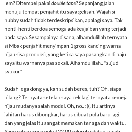
lem? Ditempel pakai
double tape
? Sepanjang jalan
menuju tempat penjahit itu saya gelisah. Wajah si
hubby sudah tidak terdeskripsikan, apalagi saya. Tak
henti-henti berdoa semoga ada keajaiban yang terjadi
pada saya. Sesampainya disana, alhamdulillah ternyata
si Mbak penjahit menyimpan 1 gross kancing warna
hijau sisa produksi, yang ketika saya pasangkan di baju
saya itu warnanya pas sekali. Alhamdulillah.. *sujud
syukur*
Sudah lega dong ya, kan sudah beres, tuh? Oh, siapa
bilang? Ternyata setelah saya cek lagi ternyata kemeja
hijau mudanya salah model. Oh, no.. :((. Itu artinya
jahitan harus dibongkar, harus dibuat pola baru lagi,
dan yang jelas itu sangat memakan tenaga dan waktu.
Yang seharusnya pukul 22.00 seluruh jahitan sudah