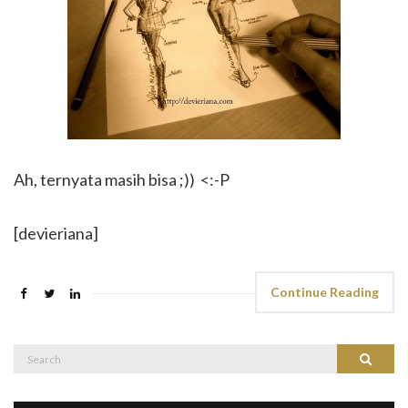
Ah, ternyata masih bisa ;)) <:-P
[devieriana]
Continue Reading
Search
Search
for: