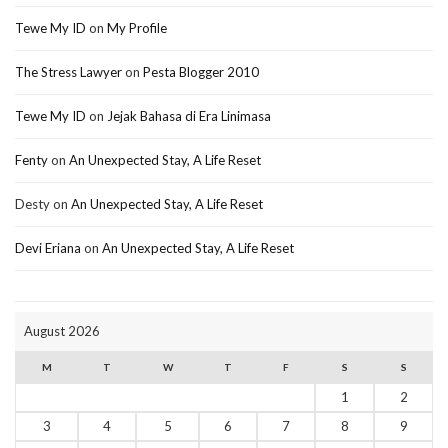
Tewe My ID
on
My Profile
The Stress Lawyer
on
Pesta Blogger 2010
Tewe My ID
on
Jejak Bahasa di Era Linimasa
Fenty
on
An Unexpected Stay, A Life Reset
Desty
on
An Unexpected Stay, A Life Reset
Devi Eriana
on
An Unexpected Stay, A Life Reset
August 2026
M
T
W
T
F
S
S
1
2
3
4
5
6
7
8
9