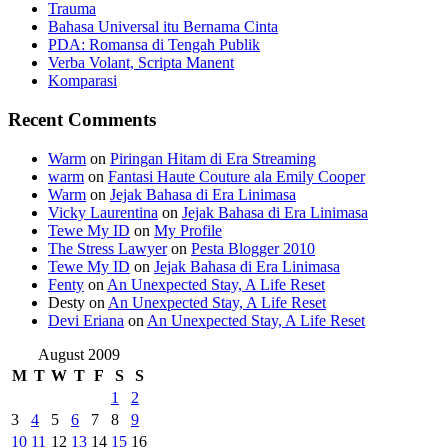
Trauma
Bahasa Universal itu Bernama Cinta
PDA: Romansa di Tengah Publik
Verba Volant, Scripta Manent
Komparasi
Recent Comments
Warm
on
Piringan Hitam di Era Streaming
warm
on
Fantasi Haute Couture ala Emily Cooper
Warm
on
Jejak Bahasa di Era Linimasa
Vicky Laurentina
on
Jejak Bahasa di Era Linimasa
Tewe My ID
on
My Profile
The Stress Lawyer
on
Pesta Blogger 2010
Tewe My ID
on
Jejak Bahasa di Era Linimasa
Fenty
on
An Unexpected Stay, A Life Reset
Desty
on
An Unexpected Stay, A Life Reset
Devi Eriana
on
An Unexpected Stay, A Life Reset
August 2009
M
T
W
T
F
S
S
1
2
3
4
5
6
7
8
9
10
11
12
13
14
15
16