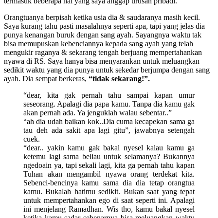
termasuk beberapa hal yang saya anggap urusan pribadi.
Orangtuanya berpisah ketika usia dia & saudaranya masih kecil.
Saya kurang tahu pasti masalahnya seperti apa, tapi yang jelas dia
punya kenangan buruk dengan sang ayah. Sayangnya waktu tak
bisa memupuskan kebenciannya kepada sang ayah yang telah
mengukir raganya & sekarang tengah berjuang mempertahankan
nyawa di RS. Saya hanya bisa menyarankan untuk meluangkan
sedikit waktu yang dia punya untuk sekedar berjumpa dengan sang
ayah. Dia sempat berkeras,
“tidak sekarang!”.
“dear, kita gak pernah tahu sampai kapan umur
seseorang. Apalagi dia papa kamu. Tanpa dia kamu gak
akan pernah ada. Ya jenguklah walau sebentar..”
“ah dia udah baikan kok..Dia cuma kecapekan sama ga
tau deh ada sakit apa lagi gitu”, jawabnya setengah
cuek.
“dear.. yakin kamu gak bakal nyesel kalau kamu ga
ketemu lagi sama beliau untuk selamanya? Bukannya
ngedoain ya, tapi sekali lagi, kita ga pernah tahu kapan
Tuhan akan mengambil nyawa orang terdekat kita.
Sebenci-bencinya kamu sama dia dia tetap orangtua
kamu. Bukalah hatimu sedikit. Bukan saat yang tepat
untuk mempertahankan ego di saat seperti ini. Apalagi
ini menjelang Ramadhan. Wis tho, kamu bakal nyesel
ketika kamu sadar sebenarnya bisa meluangkan waktu