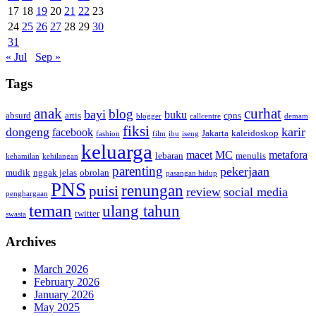
17
18
19
20
21
22
23
24
25
26
27
28
29
30
31
« Jul
Sep »
Tags
anak
curhat
blog
bayi
buku
absurd
artis
cpns
blogger
callcentre
demam
fiksi
dongeng
karir
facebook
Jakarta
kaleidoskop
fashion
film
ibu
iseng
keluarga
macet
MC
metafora
lebaran
menulis
kehamilan
kehilangan
parenting
pekerjaan
mudik
nggak jelas
obrolan
pasangan hidup
PNS
renungan
puisi
review
social media
penghargaan
teman
ulang tahun
twitter
swasta
Archives
March 2026
February 2026
January 2026
May 2025