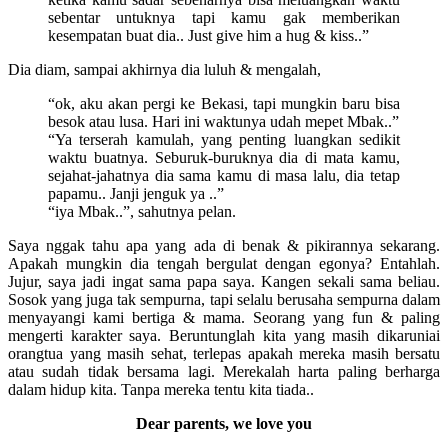
sebentar untuknya tapi kamu gak memberikan
kesempatan buat dia.. Just give him a hug & kiss..”
Dia diam, sampai akhirnya dia luluh & mengalah,
“ok, aku akan pergi ke Bekasi, tapi mungkin baru bisa
besok atau lusa. Hari ini waktunya udah mepet Mbak..”
“Ya terserah kamulah, yang penting luangkan sedikit
waktu buatnya. Seburuk-buruknya dia di mata kamu,
sejahat-jahatnya dia sama kamu di masa lalu, dia tetap
papamu.. Janji jenguk ya ..”
“iya Mbak..”, sahutnya pelan.
Saya nggak tahu apa yang ada di benak & pikirannya sekarang.
Apakah mungkin dia tengah bergulat dengan egonya? Entahlah.
Jujur, saya jadi ingat sama papa saya. Kangen sekali sama beliau.
Sosok yang juga tak sempurna, tapi selalu berusaha sempurna dalam
menyayangi kami bertiga & mama. Seorang yang fun & paling
mengerti karakter saya. Beruntunglah kita yang masih dikaruniai
orangtua yang masih sehat, terlepas apakah mereka masih bersatu
atau sudah tidak bersama lagi. Merekalah harta paling berharga
dalam hidup kita. Tanpa mereka tentu kita tiada..
Dear parents, we love you