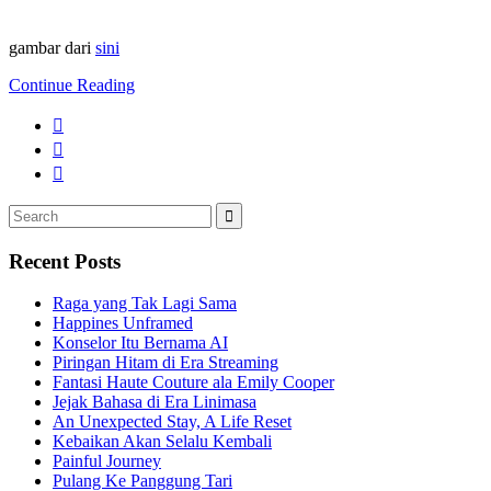
gambar dari
sini
Continue Reading
Search
Search
for:
Recent Posts
Raga yang Tak Lagi Sama
Happines Unframed
Konselor Itu Bernama AI
Piringan Hitam di Era Streaming
Fantasi Haute Couture ala Emily Cooper
Jejak Bahasa di Era Linimasa
An Unexpected Stay, A Life Reset
Kebaikan Akan Selalu Kembali
Painful Journey
Pulang Ke Panggung Tari