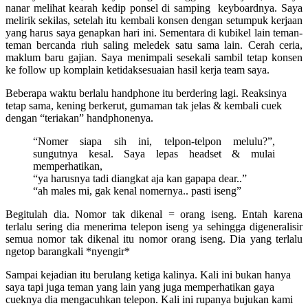
nanar melihat kearah kedip ponsel di samping keyboardnya. Saya
melirik sekilas, setelah itu kembali konsen dengan setumpuk kerjaan
yang harus saya genapkan hari ini. Sementara di kubikel lain teman-
teman bercanda riuh saling meledek satu sama lain. Cerah ceria,
maklum baru gajian. Saya menimpali sesekali sambil tetap konsen
ke follow up komplain ketidaksesuaian hasil kerja team saya.
Beberapa waktu berlalu handphone itu berdering lagi. Reaksinya
tetap sama, kening berkerut, gumaman tak jelas & kembali cuek
dengan “teriakan” handphonenya.
“Nomer siapa sih ini, telpon-telpon melulu?”,
sungutnya kesal. Saya lepas headset & mulai
memperhatikan,
“ya harusnya tadi diangkat aja kan gapapa dear..”
“ah males mi, gak kenal nomernya.. pasti iseng”
Begitulah dia. Nomor tak dikenal = orang iseng. Entah karena
terlalu sering dia menerima telepon iseng ya sehingga digeneralisir
semua nomor tak dikenal itu nomor orang iseng. Dia yang terlalu
ngetop barangkali *nyengir*
Sampai kejadian itu berulang ketiga kalinya. Kali ini bukan hanya
saya tapi juga teman yang lain yang juga memperhatikan gaya
cueknya dia mengacuhkan telepon. Kali ini rupanya bujukan kami