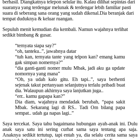
berhasil. Diangkatnya telepon selular itu. Kalau dilihat sepintas dari
suaranya yang terdengar melunak & terdengar lebih familiar pasti
suara di seberang sana orang yang sudah dikenal.Dia beranjak dari
tempat duduknya & keluar ruangan.
Sepuluh menit kemudian dia kembali. Namun wajahnya terlihat
sedikit bimbang & gusar.
“ternyata siapa say?”
“oh, tanteku..”, jawabnya datar
“tuh kan, ternyata tante yang telpon kan? emang kamu
gak simpan nomernya?”
“dia ganti-ganti nomer mulu Mbak, jadi aku ga update
nomornya yang mana”
“Oh, ya udah kalo gitu. Eh tapi..”, saya berhenti
sejenak takut pertanyaan selanjutnya terlalu pribadi buat
dia. Walaupun akhirnya saya lanjutkan juga..
“err.. kamu gapapa kan?”
Dia diam, wajahnya mendadak berubah, “papa sakit
Mbak. Sekarang lagi di RS.. Tadi Om bilang papa
sempat.. udah ga napas lagi..”
Saya tercekat. Saya tahu bagaimana hubungan ayah-anak ini. Dulu
anak saya satu ini sering curhat sama saya tentang apa saja.
Anaknya sedikit tertutup, tapi entah ya, dia selalu cerita sama saya