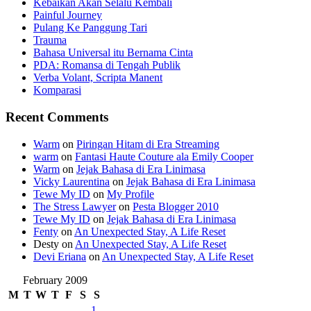
Kebaikan Akan Selalu Kembali
Painful Journey
Pulang Ke Panggung Tari
Trauma
Bahasa Universal itu Bernama Cinta
PDA: Romansa di Tengah Publik
Verba Volant, Scripta Manent
Komparasi
Recent Comments
Warm
on
Piringan Hitam di Era Streaming
warm
on
Fantasi Haute Couture ala Emily Cooper
Warm
on
Jejak Bahasa di Era Linimasa
Vicky Laurentina
on
Jejak Bahasa di Era Linimasa
Tewe My ID
on
My Profile
The Stress Lawyer
on
Pesta Blogger 2010
Tewe My ID
on
Jejak Bahasa di Era Linimasa
Fenty
on
An Unexpected Stay, A Life Reset
Desty
on
An Unexpected Stay, A Life Reset
Devi Eriana
on
An Unexpected Stay, A Life Reset
February 2009
M
T
W
T
F
S
S
1