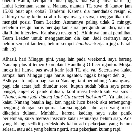
daerah Halim, kehujanan pula (nggak ada yang tanya kan? :p),
lanjut ketemuan sama si Nanang mantan TL saya di kantor jam
15.00 buat apa coba? Tandem! Karena dia mendadak resign &
akhirnya yang ketimpa abu hangatnya ya saya, menggantikan dia
mengisi posisi Team Leader. Aturannya paling tidak 2 minggu
sebelum resign harus mengajukan surat pengunduran diri, nah ini
dia Rabu interview, Kamisnya resign :(( . Akhirnya Jumat pemilihan
Team Leader untuk menggantikan dia kan. Jadi ceritanya saya
belum sempat tandem, belum sempet
handover
kerjaan juga. Parah
nih.. :((
Alhasil, hari Minggu gini, yang lain pada weekend, saya bareng
Nanang plus 4 temen Complaint Handling Officer ngantor. Moga-
moga ini hanya pas awal karir jadi TL aja ya. Seterusnya kalau
sampai hari Minggu juga harus ngantor, nggak banget deh :((
.
Aslinya sih janjian pagi sama Nanang, tapi berhubung Nanang-nya
pagi ada acara jadi diundur sore. Itupun sudah bikin saya parno
banget, anget & panik duluan, konfirmasi berkali-kali via sms :
“Nang, kamu jadi dateng kan? Ga cancel lagi kan?”
. Ya takut aja
kalau Nanang batalin lagi kan nggak lucu besok aku terbengong-
bengong dengan sempurna karena nggak tahu apa yang mesti
dikerjain duluan. Mmhhh.. karena kadang saya suka panik
berlebihan, suka merasa insecure kalau semuanya belum siap. Ada
yang bilang sedikit perfeksionis kalau ada pekerjaan yang belum
selesai, atau ada yang belum ngerti, atau pekerjaan kurang rapi.