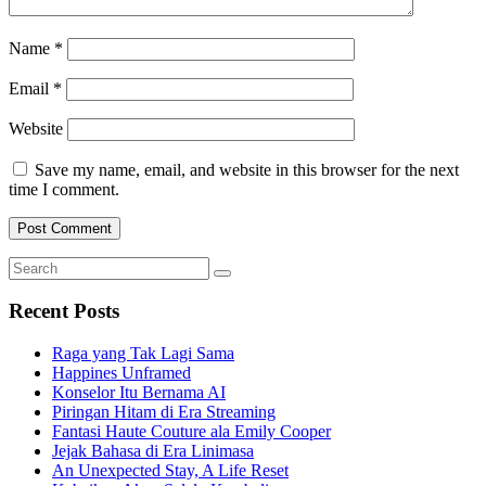
Name
*
Email
*
Website
Save my name, email, and website in this browser for the next
time I comment.
Search
Search
for:
Recent Posts
Raga yang Tak Lagi Sama
Happines Unframed
Konselor Itu Bernama AI
Piringan Hitam di Era Streaming
Fantasi Haute Couture ala Emily Cooper
Jejak Bahasa di Era Linimasa
An Unexpected Stay, A Life Reset