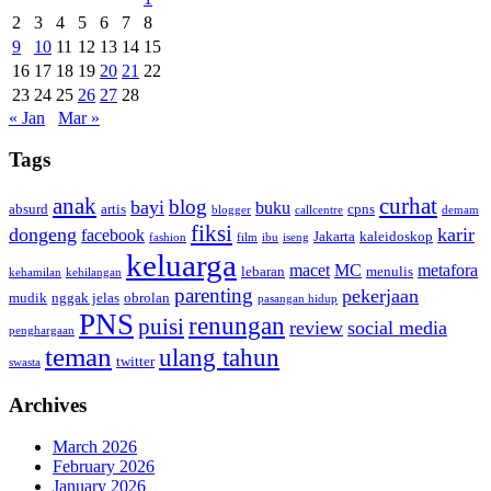
2
3
4
5
6
7
8
9
10
11
12
13
14
15
16
17
18
19
20
21
22
23
24
25
26
27
28
« Jan
Mar »
Tags
anak
curhat
blog
bayi
buku
absurd
artis
cpns
blogger
callcentre
demam
fiksi
dongeng
karir
facebook
Jakarta
kaleidoskop
fashion
film
ibu
iseng
keluarga
macet
MC
metafora
lebaran
menulis
kehamilan
kehilangan
parenting
pekerjaan
mudik
nggak jelas
obrolan
pasangan hidup
PNS
renungan
puisi
review
social media
penghargaan
teman
ulang tahun
twitter
swasta
Archives
March 2026
February 2026
January 2026