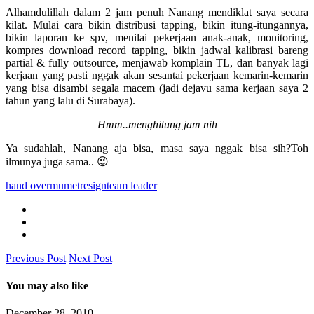
Alhamdulillah dalam 2 jam penuh Nanang mendiklat saya secara
kilat. Mulai cara bikin distribusi tapping, bikin itung-itungannya,
bikin laporan ke spv, menilai pekerjaan anak-anak, monitoring,
kompres download record tapping, bikin jadwal kalibrasi bareng
partial & fully outsource, menjawab komplain TL, dan banyak lagi
kerjaan yang pasti nggak akan sesantai pekerjaan kemarin-kemarin
yang bisa disambi segala macem (jadi dejavu sama kerjaan saya 2
tahun yang lalu di Surabaya).
Hmm..menghitung jam nih
Ya sudahlah, Nanang aja bisa, masa saya nggak bisa sih?Toh
ilmunya juga sama.. 😉
hand over
mumet
resign
team leader
Previous Post
Next Post
You may also like
December 28, 2010