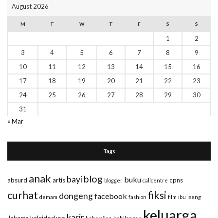
August 2026
M
T
W
T
F
S
S
1
2
3
4
5
6
7
8
9
10
11
12
13
14
15
16
17
18
19
20
21
22
23
24
25
26
27
28
29
30
31
« Mar
Tags
anak
blog
bayi
buku
absurd
artis
cpns
blogger
callcentre
curhat
fiksi
dongeng
facebook
demam
fashion
film
ibu
iseng
keluarga
karir
Jakarta
kaleidoskop