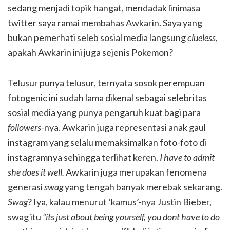
sedang menjadi topik hangat, mendadak linimasa
twitter saya ramai membahas Awkarin. Saya yang
bukan pemerhati seleb sosial media langsung
clueless
,
apakah Awkarin ini juga sejenis Pokemon?
Telusur punya telusur, ternyata sosok perempuan
fotogenic ini sudah lama dikenal sebagai selebritas
sosial media yang punya pengaruh kuat bagi para
followers
-nya. Awkarin juga representasi anak gaul
instagram yang selalu memaksimalkan foto-foto di
instagramnya sehingga terlihat keren.
I have to admit
she does it well.
Awkarin juga merupakan fenomena
generasi
swag
yang tengah banyak merebak sekarang.
Swag
? Iya, kalau menurut ‘kamus’-nya Justin Bieber,
swag itu
“its just about being yourself, you dont have to do