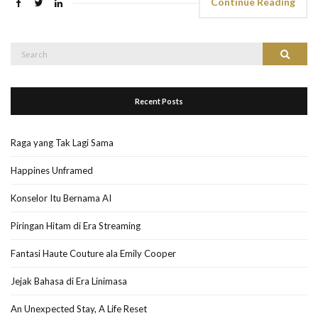
Continue Reading
Search
Search
for:
Recent Posts
Raga yang Tak Lagi Sama
Happines Unframed
Konselor Itu Bernama AI
Piringan Hitam di Era Streaming
Fantasi Haute Couture ala Emily Cooper
Jejak Bahasa di Era Linimasa
An Unexpected Stay, A Life Reset