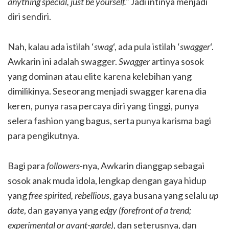
anything special, just be yourself.”
Jadi intinya menjadi
diri sendiri.
Nah, kalau ada istilah ‘
swag
‘, ada pula istilah ‘
swagger
‘.
Awkarin ini adalah swagger.
Swagger
artinya sosok
yang dominan atau elite karena kelebihan yang
dimilikinya. Seseorang menjadi swagger karena dia
keren, punya rasa percaya diri yang tinggi, punya
selera fashion yang bagus, serta punya karisma bagi
para pengikutnya.
Bagi para
followers
-nya, Awkarin dianggap sebagai
sosok anak muda idola, lengkap dengan gaya hidup
yang
free spirited, rebellious
, gaya busana yang selalu
up
date
, dan gayanya yang
edgy
(forefront of a trend;
experimental or avant-garde)
, dan seterusnya, dan