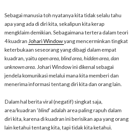
Sebagai manusia toh nyatanya kita tidak selalu tahu
apa yang ada di diri kita, sekalipun kita kerap
mengklaim demikian. Sebagaimana tertera dalam teori
4 kuadran
Johari Window
yang mencerminkan tingkat
keterbukaan seseorang yang dibagi dalam empat
kuadran, yaitu
open area, blind area, hidden area, dan
unknown area.
Johari Window ini dikenal sebagai
jendela komunikasi melalui mana kita memberi dan
menerima informasi tentang diri kita dan orang lain.
Dalam hal berita viral (negatif) singkat saja,
area/kuadran ‘
blind
‘ adalah area paling rapuh dalam
diri kita, karena di kuadran ini berisikan apa yang orang
lain ketahui tentang kita, tapi tidak kita ketahui.