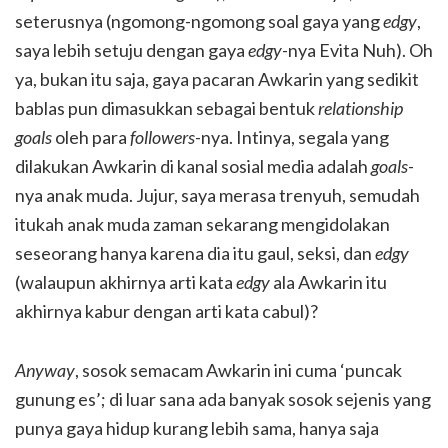
seterusnya (ngomong-ngomong soal gaya yang
edgy
,
saya lebih setuju dengan gaya
edgy
-nya Evita Nuh). Oh
ya, bukan itu saja, gaya pacaran Awkarin yang sedikit
bablas pun dimasukkan sebagai bentuk
relationship
goals
oleh para
followers
-nya. Intinya, segala yang
dilakukan Awkarin di kanal sosial media adalah
goals
-
nya anak muda. Jujur, saya merasa trenyuh, semudah
itukah anak muda zaman sekarang mengidolakan
seseorang hanya karena dia itu gaul, seksi, dan
edgy
(walaupun akhirnya arti kata
edgy
ala Awkarin itu
akhirnya kabur dengan arti kata cabul)?
Anyway
, sosok semacam Awkarin ini cuma ‘puncak
gunung es’; di luar sana ada banyak sosok sejenis yang
punya gaya hidup kurang lebih sama, hanya saja