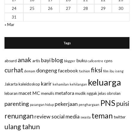
24
25
26
27
28
29
30
31
« Mar
Tags
anak
blog
bayi
buku
absurd
artis
cpns
blogger
callcentre
curhat
fiksi
dongeng
facebook
demam
fashion
film
ibu
iseng
keluarga
karir
Jakarta
kaleidoskop
kehamilan
kehilangan
macet
MC
metafora
lebaran
menulis
mudik
nggak jelas
obrolan
PNS
puisi
parenting
pekerjaan
pasangan hidup
penghargaan
teman
renungan
review
social media
twitter
swasta
ulang tahun