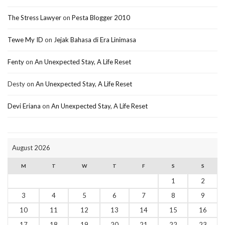
The Stress Lawyer
on
Pesta Blogger 2010
Tewe My ID
on
Jejak Bahasa di Era Linimasa
Fenty
on
An Unexpected Stay, A Life Reset
Desty
on
An Unexpected Stay, A Life Reset
Devi Eriana
on
An Unexpected Stay, A Life Reset
August 2026
M
T
W
T
F
S
S
1
2
3
4
5
6
7
8
9
10
11
12
13
14
15
16
17
18
19
20
21
22
23