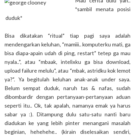
Mau cerita dulu yah..
*sambil menata posisi
duduk*
Bisa dikatakan “ritual” tiap pagi saya adalah
mendengarkan keluhan, “mamiii.. komputerku mati, ga
bisa diapa-apain udah di ping, restart” tetep ga mau
nyala..”, atau “mbaak, intelixku ga bisa download,
upload failure melulu”, atau “mbak, astridku kok lemot
ya?”. Ya begitulah keluhan anak-anak under saya.
Belum sempat duduk, naruh tas & nafas, sudah
dibombardir dengan pertanyaan-pertanyaan aduan
seperti itu.. Ok, tak apalah, namanya emak ya harus
sabar ya :). Ditampung dulu satu-satu nanti baru
diadukan ke yang lebih pinter menangani masalah
beginian, hehehehe.. (kirain diselesaikan sendiri,