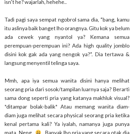
isn’t he? wajarlah, hehehe..
Tadi pagi saya sempat ngobrol sama dia, “bang, kamu
itu aslinya baik banget lho orangnya. Gitu kok ya belum
ada cewek yang nyantol ya? Kemana semua
perempuan-perempuan ini? Ada high quality jomblo
disini kok gak ada yang nengok ya?”. Dia tertawa &
langsung menyentil telinga saya.
Mmh, apa iya semua wanita disini hanya melihat
seorang pria dari sosok/tampilan luarnya saja? Berarti
sama dong seperti pria yang katanya makhluk visual?
*ditampar bolak-balik* Atau memang wanita diam-
diam juga melihat secara physical seorang pria ketika
kenal pertama kali? Ya iyalah, namanya juga punya
mata, Neng..
. Banyak lho pria yang secara otak dia