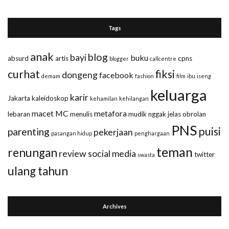
Tags
anak
blog
bayi
buku
absurd
artis
cpns
blogger
callcentre
curhat
fiksi
dongeng
facebook
demam
fashion
film
ibu
iseng
keluarga
karir
Jakarta
kaleidoskop
kehamilan
kehilangan
macet
MC
metafora
lebaran
menulis
mudik
nggak jelas
obrolan
PNS
puisi
parenting
pekerjaan
pasangan hidup
penghargaan
teman
renungan
review
social media
twitter
swasta
ulang tahun
Archives