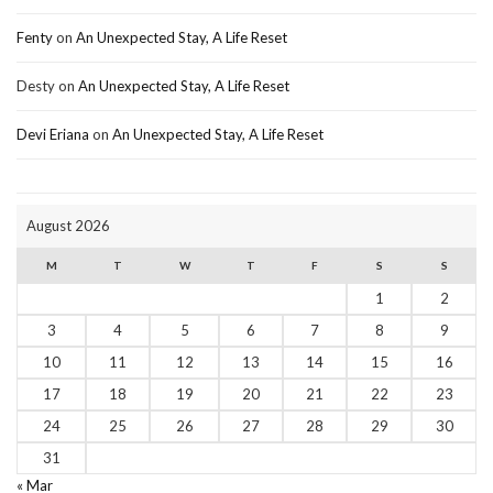
Fenty
on
An Unexpected Stay, A Life Reset
Desty
on
An Unexpected Stay, A Life Reset
Devi Eriana
on
An Unexpected Stay, A Life Reset
August 2026
M
T
W
T
F
S
S
1
2
3
4
5
6
7
8
9
10
11
12
13
14
15
16
17
18
19
20
21
22
23
24
25
26
27
28
29
30
31
« Mar