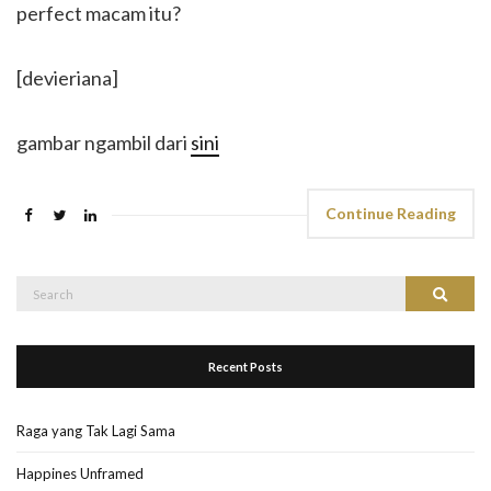
perfect macam itu?
[devieriana]
gambar ngambil dari
sini
Continue Reading
Search
Search
for:
Recent Posts
Raga yang Tak Lagi Sama
Happines Unframed