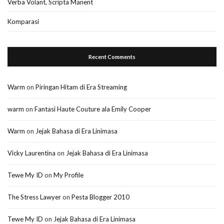
Verba Volant, Scripta Manent
Komparasi
Recent Comments
Warm
on
Piringan Hitam di Era Streaming
warm
on
Fantasi Haute Couture ala Emily Cooper
Warm
on
Jejak Bahasa di Era Linimasa
Vicky Laurentina
on
Jejak Bahasa di Era Linimasa
Tewe My ID
on
My Profile
The Stress Lawyer
on
Pesta Blogger 2010
Tewe My ID
on
Jejak Bahasa di Era Linimasa