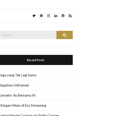
Search
Search
or:
Recent Posts
Raga yang Tak Lagi Sama
Happines Unframed
Konselor Itu Bernama AI
Piringan Hitam di Era Streaming
Fantasi Haute Couture ala Emily Cooper