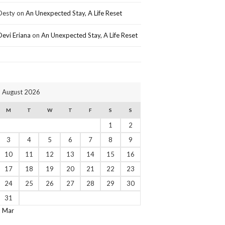
Desty
on
An Unexpected Stay, A Life Reset
Devi Eriana
on
An Unexpected Stay, A Life Reset
August 2026
M
T
W
T
F
S
S
1
2
3
4
5
6
7
8
9
10
11
12
13
14
15
16
17
18
19
20
21
22
23
24
25
26
27
28
29
30
31
« Mar