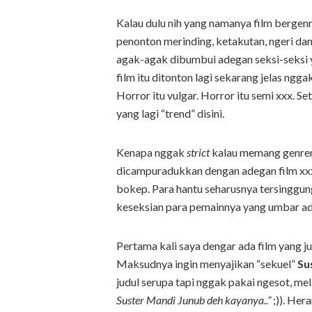
Kalau dulu nih yang namanya film bergenr
penonton merinding, ketakutan, ngeri dan
agak-agak dibumbui adegan seksi-seksi ya
film itu ditonton lagi sekarang jelas ngga
Horror itu vulgar. Horror itu semi xxx. S
yang lagi “trend” disini.
Kenapa nggak
strict
kalau memang genreny
dicampuradukkan dengan adegan film xxx?
bokep. Para hantu seharusnya tersinggu
keseksian para pemainnya yang umbar ade
Pertama kali saya dengar ada film yang j
Maksudnya ingin menyajikan “sekuel”
Su
judul serupa tapi nggak pakai ngesot, m
Suster Mandi Junub deh kayanya..”
;)). Her