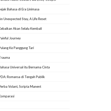
Jejak Bahasa di Era Linimasa
An Unexpected Stay, A Life Reset
Kebaikan Akan Selalu Kembali
Painful Journey
Pulang Ke Panggung Tari
Trauma
Bahasa Universal itu Bernama Cinta
PDA: Romansa di Tengah Publik
Verba Volant, Scripta Manent
Komparasi