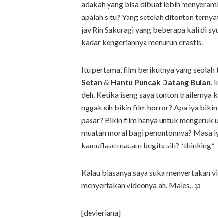
adakah yang bisa dibuat lebih menyeramka
apalah situ? Yang setelah ditonton ternya
jav Rin Sakuragi yang beberapa kali di 
kadar kengeriannya menurun drastis.
Itu pertama, film berikutnya yang seolah
Setan
&
Hantu Puncak Datang Bulan
. 
deh. Ketika iseng saya tonton trailernya
nggak sih bikin film horror? Apa iya bik
pasar? Bikin film hanya untuk mengeru
muatan moral bagi penontonnya? Masa iya
kamuflase macam begitu sih? *thinking*
Kalau biasanya saya suka menyertakan vi
menyertakan videonya ah. Males.. :p
[devieriana]