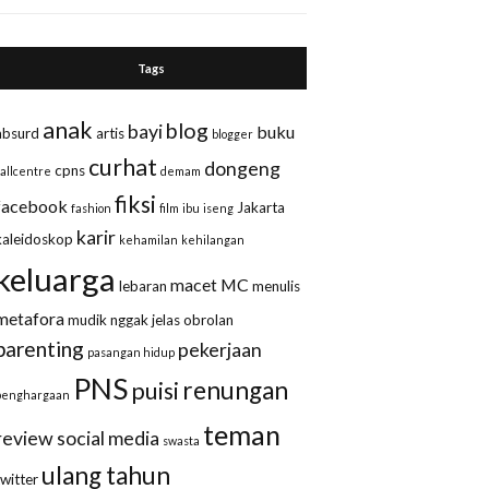
Tags
anak
blog
bayi
buku
absurd
artis
blogger
curhat
dongeng
cpns
callcentre
demam
fiksi
facebook
Jakarta
fashion
film
ibu
iseng
karir
kaleidoskop
kehamilan
kehilangan
keluarga
macet
MC
lebaran
menulis
metafora
mudik
nggak jelas
obrolan
parenting
pekerjaan
pasangan hidup
PNS
renungan
puisi
penghargaan
teman
review
social media
swasta
ulang tahun
twitter