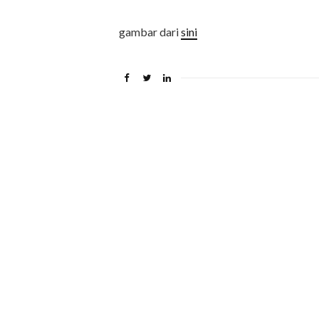
gambar dari
sini