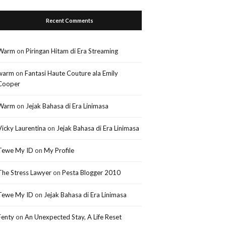
Recent Comments
Warm
on
Piringan Hitam di Era Streaming
warm
on
Fantasi Haute Couture ala Emily
Cooper
Warm
on
Jejak Bahasa di Era Linimasa
Vicky Laurentina
on
Jejak Bahasa di Era Linimasa
Tewe My ID
on
My Profile
The Stress Lawyer
on
Pesta Blogger 2010
Tewe My ID
on
Jejak Bahasa di Era Linimasa
Fenty
on
An Unexpected Stay, A Life Reset