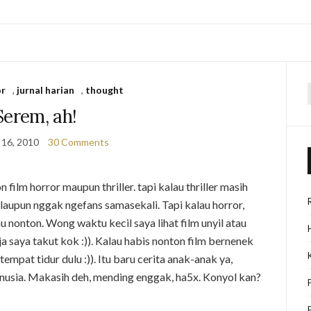
or
,
jurnal harian
,
thought
f
Serem, ah!
 16, 2010
30 Comments
film horror maupun thriller. tapi kalau thriller masih
alaupun nggak ngefans samasekali. Tapi kalau horror,
 nonton. Wong waktu kecil saya lihat film unyil atau
ja saya takut kok :)). Kalau habis nonton film bernenek
 tempat tidur dulu :)). Itu baru cerita anak-anak ya,
nusia. Makasih deh, mending enggak, ha5x. Konyol kan?