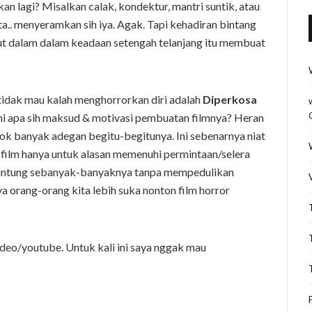
n lagi? Misalkan calak, kondektur, mantri suntik, atau
ta.. menyeramkan sih iya. Agak. Tapi kehadiran bintang
syut dalam dalam keadaan setengah telanjang itu membuat
 tidak mau kalah menghorrorkan diri adalah
Diperkosa
Ini apa sih maksud & motivasi pembuatan filmnya? Heran
 kok banyak adegan begitu-begitunya. Ini sebenarnya niat
in film hanya untuk alasan memenuhi permintaan/selera
k untung sebanyak-banyaknya tanpa mempedulikan
 orang-orang kita lebih suka nonton film horror
deo/youtube. Untuk kali ini saya nggak mau