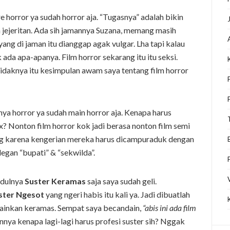
e horror ya sudah horror aja. “Tugasnya” adalah bikin
 jejeritan. Ada sih jamannya Suzana, memang masih
ng di jaman itu dianggap agak vulgar. Lha tapi kalau
k ada apa-apanya. Film horror sekarang itu itu seksi.
etidaknya itu kesimpulan awam saya tentang film horror
a horror ya sudah main horror aja. Kenapa harus
 Nonton film horror kok jadi berasa nonton film semi
ng karena kengerian mereka harus dicampuraduk dengan
gan “bupati” & “sekwilda”.
udulnya
Suster Keramas
saja saya sudah geli.
ster Ngesot
yang ngeri habis itu kali ya. Jadi dibuatlah
elainkan keramas. Sempat saya becandain,
“abis ini ada film
annya kenapa lagi-lagi harus profesi suster sih? Nggak