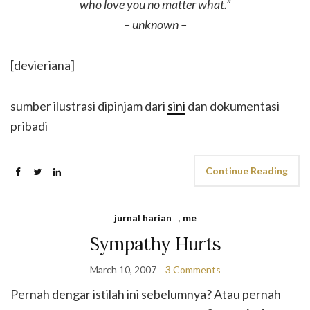
who love you no matter what.”
– unknown –
[devieriana]
sumber ilustrasi dipinjam dari
sini
dan dokumentasi
pribadi
Continue Reading
jurnal harian
,
me
Sympathy Hurts
March 10, 2007
3 Comments
Pernah dengar istilah ini sebelumnya? Atau pernah