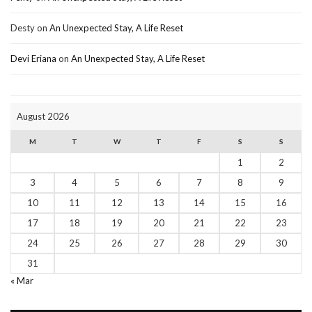
Desty
on
An Unexpected Stay, A Life Reset
Devi Eriana
on
An Unexpected Stay, A Life Reset
August 2026
M
T
W
T
F
S
S
1
2
3
4
5
6
7
8
9
10
11
12
13
14
15
16
17
18
19
20
21
22
23
24
25
26
27
28
29
30
31
« Mar