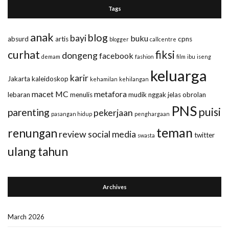
Tags
anak
blog
bayi
buku
absurd
artis
cpns
blogger
callcentre
curhat
fiksi
dongeng
facebook
demam
fashion
film
ibu
iseng
keluarga
karir
Jakarta
kaleidoskop
kehamilan
kehilangan
macet
MC
metafora
lebaran
menulis
mudik
nggak jelas
obrolan
PNS
puisi
parenting
pekerjaan
pasangan hidup
penghargaan
teman
renungan
review
social media
twitter
swasta
ulang tahun
Archives
March 2026