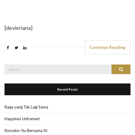
[devieriana]
Continue Reading
Search
Search
for:
Recent Posts
Raga yang Tak Lagi Sama
Happines Unframed
Konselor Itu Bernama AI