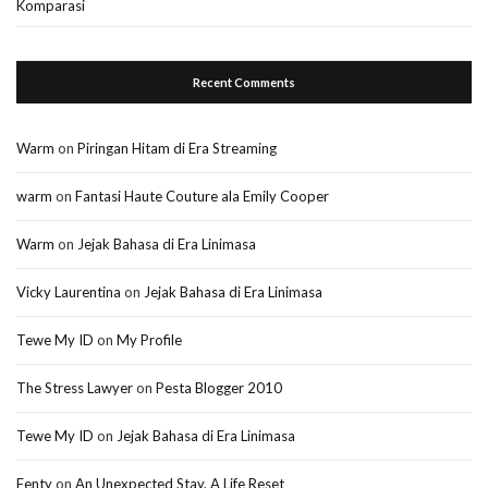
Komparasi
Recent Comments
Warm
on
Piringan Hitam di Era Streaming
warm
on
Fantasi Haute Couture ala Emily Cooper
Warm
on
Jejak Bahasa di Era Linimasa
Vicky Laurentina
on
Jejak Bahasa di Era Linimasa
Tewe My ID
on
My Profile
The Stress Lawyer
on
Pesta Blogger 2010
Tewe My ID
on
Jejak Bahasa di Era Linimasa
Fenty
on
An Unexpected Stay, A Life Reset