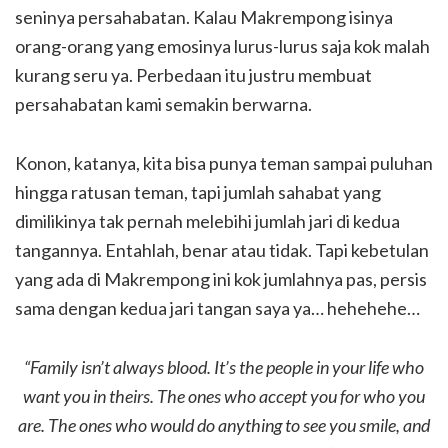
seninya persahabatan. Kalau Makrempong isinya
orang-orang yang emosinya lurus-lurus saja kok malah
kurang seru ya. Perbedaan itu justru membuat
persahabatan kami semakin berwarna.
Konon, katanya, kita bisa punya teman sampai puluhan
hingga ratusan teman, tapi jumlah sahabat yang
dimilikinya tak pernah melebihi jumlah jari di kedua
tangannya. Entahlah, benar atau tidak. Tapi kebetulan
yang ada di Makrempong ini kok jumlahnya pas, persis
sama dengan kedua jari tangan saya ya… hehehehe…
“Family isn’t always blood. It’s the people in your life who
want you in theirs. The ones who accept you for who you
are. The ones who would do anything to see you smile, and