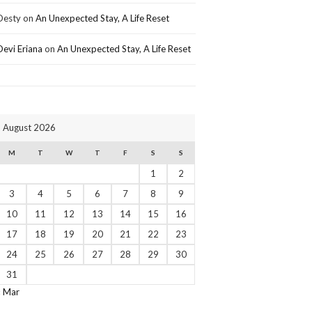
Desty
on
An Unexpected Stay, A Life Reset
Devi Eriana
on
An Unexpected Stay, A Life Reset
August 2026
M
T
W
T
F
S
S
1
2
3
4
5
6
7
8
9
10
11
12
13
14
15
16
17
18
19
20
21
22
23
24
25
26
27
28
29
30
31
« Mar