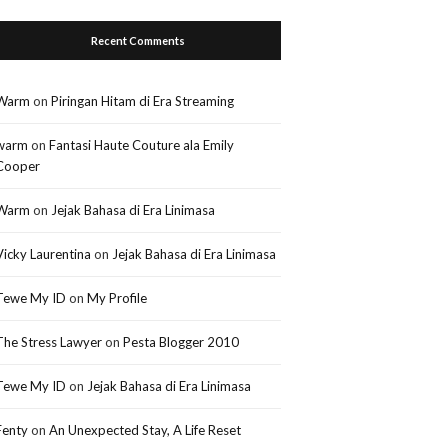
Recent Comments
Warm
on
Piringan Hitam di Era Streaming
warm
on
Fantasi Haute Couture ala Emily
Cooper
Warm
on
Jejak Bahasa di Era Linimasa
Vicky Laurentina
on
Jejak Bahasa di Era Linimasa
Tewe My ID
on
My Profile
The Stress Lawyer
on
Pesta Blogger 2010
Tewe My ID
on
Jejak Bahasa di Era Linimasa
Fenty
on
An Unexpected Stay, A Life Reset