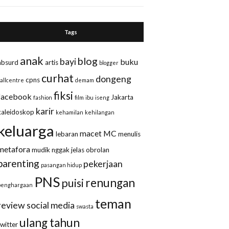
Tags
anak
blog
bayi
buku
absurd
artis
blogger
curhat
dongeng
cpns
callcentre
demam
fiksi
facebook
Jakarta
fashion
film
ibu
iseng
karir
kaleidoskop
kehamilan
kehilangan
keluarga
macet
MC
lebaran
menulis
metafora
mudik
nggak jelas
obrolan
parenting
pekerjaan
pasangan hidup
PNS
renungan
puisi
penghargaan
teman
review
social media
swasta
ulang tahun
twitter