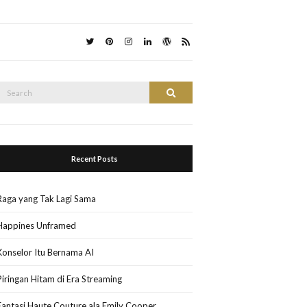
Search
Search
or:
Recent Posts
Raga yang Tak Lagi Sama
Happines Unframed
Konselor Itu Bernama AI
Piringan Hitam di Era Streaming
Fantasi Haute Couture ala Emily Cooper