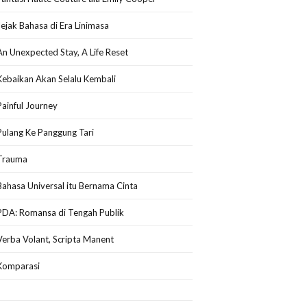
Jejak Bahasa di Era Linimasa
An Unexpected Stay, A Life Reset
Kebaikan Akan Selalu Kembali
Painful Journey
Pulang Ke Panggung Tari
Trauma
Bahasa Universal itu Bernama Cinta
PDA: Romansa di Tengah Publik
Verba Volant, Scripta Manent
Komparasi