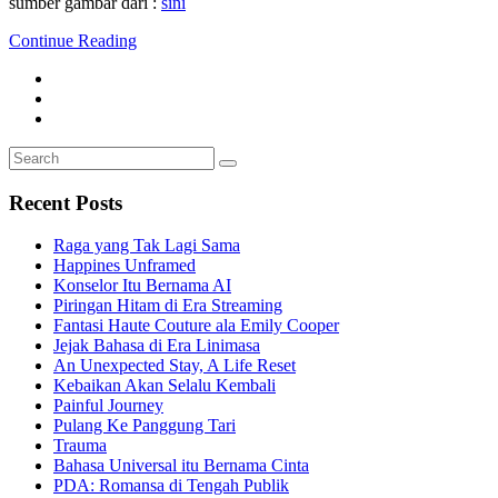
sumber gambar dari :
sini
Continue Reading
Search
Search
for:
Recent Posts
Raga yang Tak Lagi Sama
Happines Unframed
Konselor Itu Bernama AI
Piringan Hitam di Era Streaming
Fantasi Haute Couture ala Emily Cooper
Jejak Bahasa di Era Linimasa
An Unexpected Stay, A Life Reset
Kebaikan Akan Selalu Kembali
Painful Journey
Pulang Ke Panggung Tari
Trauma
Bahasa Universal itu Bernama Cinta
PDA: Romansa di Tengah Publik