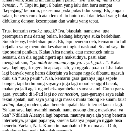
beresin…”
. Tapi itu janji 6 bulan yang lalu dan baru sempat
‘kepegang’ kemarin, pas semua pada pulas tidur siang. Eh, jangan
salah, beberes rumah atau lemari itu butuh niat dan tekad yang bulat,
didukung dengan kesempatan dan waktu yang tepat.
Trus, kemarin
cranky,
nggak? Iya, biasalah, namanya juga
perempuan mau datang bulan, kadang lebaynya suka berlebihan.
Sudah lebay, berlebihan pula. Eh, tapi beneran deh, kemarin itu full
kejadian yang menuntut kesabaran tingkat nasional. Suami saya itu
tipe suami panikan. Kalau Alea nangis, atau merengek minta
sesuatu, dan dia nggak ngerti apa maksudnya, pasti akan
mengarahkan,
“ya udah ke mommy aja ya… yuk, yuk…”
. Kalau
saya lagi nggak ngerjain apa-apa sih, ya nggak apa-apa. Lha kalau
lagi banyak yang harus dikerjain ya kenapa nggak dibantu ngasuh
dulu sih *usap peluh*. Nah, kemarin gara-garanya juga sepele
banget, tapi berhubung sayanya juga lagi mood senggol bacok,
makanya jadi agak ngambek-ngambekan sama suami. Cuma gara-
gara, youtube di i-Pad lagi
no connection,
gara-garanya saya salah
tekan apalah, nah saya yang lagi masak minta tolong ke suami buat
setting
ulang modem, atau benerin apalah biar internet lancar lagi.
Ya kan saya lagi nyambi masak, nanti gosong dong masaknya, ya
kan? Ndilalah Aleanya lagi baperan, maunya saya aja yang benerin
internetnya, jangan papanya, karena katanya papanya nggak bisa
benerin. Yaelah, Nak. Kamu ini nambahin PR mama aja. Duh,
pokoknya lagi pada lebaylah serumah.