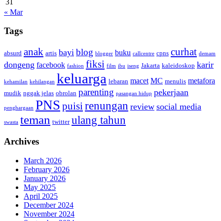
31
« Mar
Tags
anak
curhat
blog
bayi
buku
absurd
artis
cpns
blogger
callcentre
demam
fiksi
dongeng
karir
facebook
Jakarta
kaleidoskop
fashion
film
ibu
iseng
keluarga
macet
MC
metafora
lebaran
menulis
kehamilan
kehilangan
parenting
pekerjaan
mudik
nggak jelas
obrolan
pasangan hidup
PNS
renungan
puisi
review
social media
penghargaan
teman
ulang tahun
twitter
swasta
Archives
March 2026
February 2026
January 2026
May 2025
April 2025
December 2024
November 2024