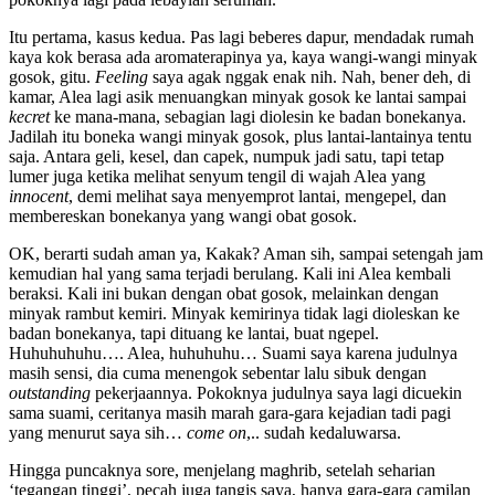
Itu pertama, kasus kedua. Pas lagi beberes dapur, mendadak rumah
kaya kok berasa ada aromaterapinya ya, kaya wangi-wangi minyak
gosok, gitu.
Feeling
saya agak nggak enak nih. Nah, bener deh, di
kamar, Alea lagi asik menuangkan minyak gosok ke lantai sampai
kecret
ke mana-mana, sebagian lagi diolesin ke badan bonekanya.
Jadilah itu boneka wangi minyak gosok, plus lantai-lantainya tentu
saja. Antara geli, kesel, dan capek, numpuk jadi satu, tapi tetap
lumer juga ketika melihat senyum tengil di wajah Alea yang
innocent
, demi melihat saya menyemprot lantai, mengepel, dan
membereskan bonekanya yang wangi obat gosok.
OK, berarti sudah aman ya, Kakak? Aman sih, sampai setengah jam
kemudian hal yang sama terjadi berulang. Kali ini Alea kembali
beraksi. Kali ini bukan dengan obat gosok, melainkan dengan
minyak rambut kemiri. Minyak kemirinya tidak lagi dioleskan ke
badan bonekanya, tapi dituang ke lantai, buat ngepel.
Huhuhuhuhu…. Alea, huhuhuhu… Suami saya karena judulnya
masih sensi, dia cuma menengok sebentar lalu sibuk dengan
outstanding
pekerjaannya. Pokoknya judulnya saya lagi dicuekin
sama suami, ceritanya masih marah gara-gara kejadian tadi pagi
yang menurut saya sih…
come on
,.. sudah kedaluwarsa.
Hingga puncaknya sore, menjelang maghrib, setelah seharian
‘tegangan tinggi’, pecah juga tangis saya, hanya gara-gara camilan