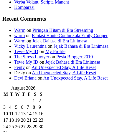
Verba Volant, Scripta Manent
Komparasi
Recent Comments
Warm
on
Piringan Hitam di Era Streaming
warm
on
Fantasi Haute Couture ala Emily Cooper
Warm
on
Jejak Bahasa di Era Linimasa
Vicky Laurentina
on
Jejak Bahasa di Era Linimasa
Tewe My ID
on
My Profile
The Stress Lawyer
on
Pesta Blogger 2010
Tewe My ID
on
Jejak Bahasa di Era Linimasa
Fenty
on
An Unexpected Stay, A Life Reset
Desty
on
An Unexpected Stay, A Life Reset
Devi Eriana
on
An Unexpected Stay, A Life Reset
August 2026
M
T
W
T
F
S
S
1
2
3
4
5
6
7
8
9
10
11
12
13
14
15
16
17
18
19
20
21
22
23
24
25
26
27
28
29
30