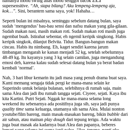
namanya mood swing alias mood senggol bacok a.k.a
supersensitive.
“Ah, siapa bilang? Aku lempeng-lempeng aja,
kok…”.
Sini, berantem sama saya, yok! Hahaha…
Seperti bulan ini misalnya, seminggu sebelum datang bulan, saya
sudah ‘mengendus’ bau-bau sensi dan nafsu makan yang gila-gilaan.
Sudah makan nasi, masih makan roti. Sudah makan roti masih juga
ngembat buah. Istirahat sebentar, eh ngemil keripik singkong. Habis
keripik singkok, dilanjut Belvita. Tidur. Bangun-bangun makan
cincau. Habis itu nimbang. Eh, kaget sendiri karena jarum
timbangan mengarah ke kanan menjadi 52 kg, setelah sebelumnya
48-49 kg. Itu kayanya yang 3 kg selain camilan, juga mengandung
emosi deh, karena kalau sudah selesai datang bulan ya berat badan
kembali ‘normal’.
Nah, 3 hari libur kemarin itu jadi masa yang penuh drama buat saya.
Kami memang sengaja tidak pergi ke mana-mana selain ke
Superindo untuk belanja bulanan, selebihnya di rumah saja, main
sama Alea dan jadi ibu rumah tangga sejati. Ciyeee, sejati. Kaya ibu
kita Kartini. Putri Sejati. Nggak ke mana-mana selama long
weekend itu sebenarnya ada positifnya juga sih, saya jadi punya
quality time
sama keluarga, utamanya sih sama Alea. Mulai nonton
youtube/film bareng, main masak-masakan bareng, bikin
bubble
dari
air sabun, atau mainan
play dough
dari tepung terigu. Ada waktu
juga buat masak ala kadarnya buat Alea dan papanya, beberes
lemari yang selama ini cuma janji palsu.
“Iya, tenang, nanti aku