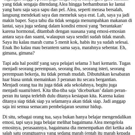
yang tidak sengaja ditendang Alea hingga berhamburan ke lantai
yang baru saja saya sapu dan pel. Alea, seperti merasa bersalah,
langsung mendekati saya dan memeluk saya erat. Lah, saya ya jadi
makin baper. Saya tahu dia tidak sengaja menumpahkan makanan di
lantai, saya juga sedang dalam kondisi emosi yang ‘berantakan’
karena hormonal, ditambah dengan suasana yang emosi-emosian
antara saya dan suami, walaupun saya sendiri sudah tidak marah.
Saya itu kalau marah cuma 5 menit kok, habis itu ya sudah selesai.
Enak lho kalau mau berantem sama saya, marahnya sebentar. Eh,
gimana, gimana?
Tapi ada hal positif yang saya pelajari selama 3 hari kemarin. Tugas
menjadi seorang perempuan, seorang ibu, seorang isteri, seorang
perempuan bekerja, itu tidak pernah mudah. Dibutuhkan kesabaran
luar biasa untuk memainkan 3 peranan itu secara bergantian.
Menjadi orang tua itu juga tidak ada sekolahnya, begitu juga
menjadi suami/isteri. Kita tiba-tiba saja ‘diceburkan’ dalam peran-
peran itu tanpa terlebih dulu ditanya kesiapan kita. Karena kalau
ditanya siap tidak siap ya selamanya akan tidak siap. Jadi anggap
saja ini semua semacam pembelajaran seumur hidup.
Di situ, sebagai orang tua, saya bukan hanya belajar mengendalikan
emosi, tapi saya juga belajar melihat bagaimana Alea mengelola
emosinya, perasaannya, bagaimana dia menempatkan diri ketika ada
salah satu orangtuanya yang sedang marah (entah itu marah kepada