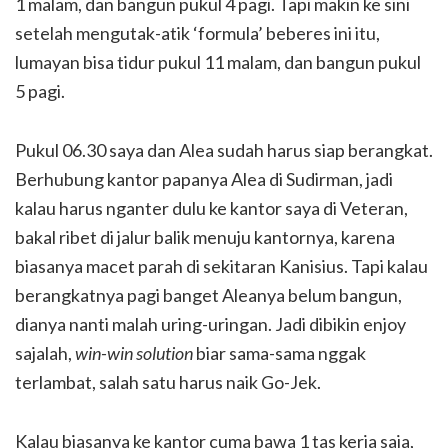
1 malam, dan bangun pukul 4 pagi. Tapi makin ke sini
setelah mengutak-atik ‘formula’ beberes ini itu,
lumayan bisa tidur pukul 11 malam, dan bangun pukul
5 pagi.
Pukul 06.30 saya dan Alea sudah harus siap berangkat.
Berhubung kantor papanya Alea di Sudirman, jadi
kalau harus nganter dulu ke kantor saya di Veteran,
bakal ribet di jalur balik menuju kantornya, karena
biasanya macet parah di sekitaran Kanisius. Tapi kalau
berangkatnya pagi banget Aleanya belum bangun,
dianya nanti malah uring-uringan. Jadi dibikin enjoy
sajalah,
win-win solution
biar sama-sama nggak
terlambat, salah satu harus naik Go-Jek.
Kalau biasanya ke kantor cuma bawa 1 tas kerja saja,