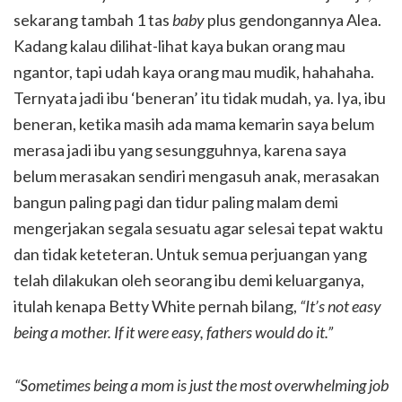
sekarang tambah 1 tas
baby
plus gendongannya Alea.
Kadang kalau dilihat-lihat kaya bukan orang mau
ngantor, tapi udah kaya orang mau mudik, hahahaha.
Ternyata jadi ibu ‘beneran’ itu tidak mudah, ya. Iya, ibu
beneran, ketika masih ada mama kemarin saya belum
merasa jadi ibu yang sesungguhnya, karena saya
belum merasakan sendiri mengasuh anak, merasakan
bangun paling pagi dan tidur paling malam demi
mengerjakan segala sesuatu agar selesai tepat waktu
dan tidak keteteran. Untuk semua perjuangan yang
telah dilakukan oleh seorang ibu demi keluarganya,
itulah kenapa Betty White pernah bilang,
“It’s not easy
being a mother. If it were easy, fathers would do it.”
“Sometimes being a mom is just the most overwhelming job