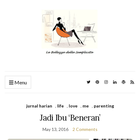
Menu
jurnal harian
,
life
,
love
,
me
,
parenting
Jadi Ibu ‘Beneran’
May 13, 2016
2 Comments