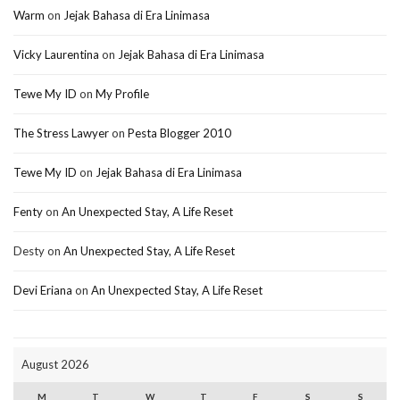
Warm
on
Jejak Bahasa di Era Linimasa
Vicky Laurentina
on
Jejak Bahasa di Era Linimasa
Tewe My ID
on
My Profile
The Stress Lawyer
on
Pesta Blogger 2010
Tewe My ID
on
Jejak Bahasa di Era Linimasa
Fenty
on
An Unexpected Stay, A Life Reset
Desty
on
An Unexpected Stay, A Life Reset
Devi Eriana
on
An Unexpected Stay, A Life Reset
August 2026
M
T
W
T
F
S
S