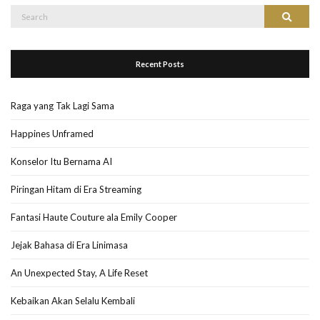
Search
Search
for:
Recent Posts
Raga yang Tak Lagi Sama
Happines Unframed
Konselor Itu Bernama AI
Piringan Hitam di Era Streaming
Fantasi Haute Couture ala Emily Cooper
Jejak Bahasa di Era Linimasa
An Unexpected Stay, A Life Reset
Kebaikan Akan Selalu Kembali