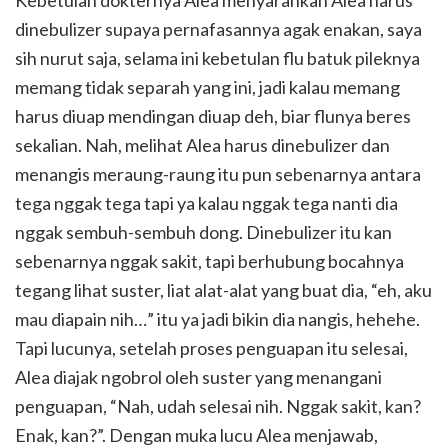
Kebetulan dokternya Alea menyarankan Alea harus
dinebulizer supaya pernafasannya agak enakan, saya
sih nurut saja, selama ini kebetulan flu batuk pileknya
memang tidak separah yang ini, jadi kalau memang
harus diuap mendingan diuap deh, biar flunya beres
sekalian. Nah, melihat Alea harus dinebulizer dan
menangis meraung-raung itu pun sebenarnya antara
tega nggak tega tapi ya kalau nggak tega nanti dia
nggak sembuh-sembuh dong. Dinebulizer itu kan
sebenarnya nggak sakit, tapi berhubung bocahnya
tegang lihat suster, liat alat-alat yang buat dia, “eh, aku
mau diapain nih…” itu ya jadi bikin dia nangis, hehehe.
Tapi lucunya, setelah proses penguapan itu selesai,
Alea diajak ngobrol oleh suster yang menangani
penguapan, “Nah, udah selesai nih. Nggak sakit, kan?
Enak, kan?”. Dengan muka lucu Alea menjawab,