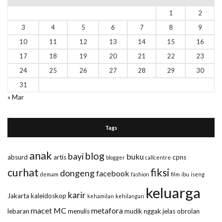
1
2
3
4
5
6
7
8
9
10
11
12
13
14
15
16
17
18
19
20
21
22
23
24
25
26
27
28
29
30
31
« Mar
Tags
anak
blog
bayi
buku
absurd
artis
cpns
blogger
callcentre
curhat
fiksi
dongeng
facebook
demam
fashion
film
ibu
iseng
keluarga
karir
Jakarta
kaleidoskop
kehamilan
kehilangan
macet
MC
metafora
lebaran
menulis
mudik
nggak jelas
obrolan