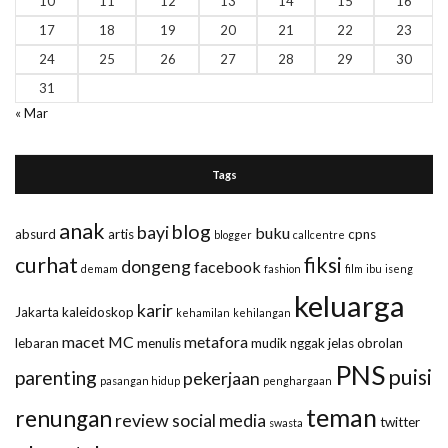
10
11
12
13
14
15
16
17
18
19
20
21
22
23
24
25
26
27
28
29
30
31
« Mar
Tags
anak
blog
bayi
buku
absurd
artis
cpns
blogger
callcentre
curhat
fiksi
dongeng
facebook
demam
fashion
film
ibu
iseng
keluarga
karir
Jakarta
kaleidoskop
kehamilan
kehilangan
macet
MC
metafora
lebaran
menulis
mudik
nggak jelas
obrolan
PNS
puisi
parenting
pekerjaan
pasangan hidup
penghargaan
teman
renungan
review
social media
twitter
swasta