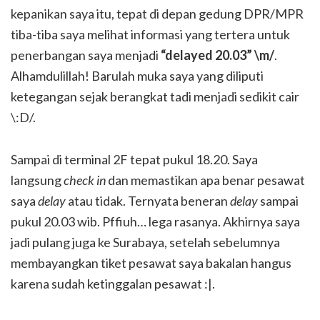
kepanikan saya itu, tepat di depan gedung DPR/MPR
tiba-tiba saya melihat informasi yang tertera untuk
penerbangan saya menjadi
“delayed 20.03” \m/
.
Alhamdulillah! Barulah muka saya yang diliputi
ketegangan sejak berangkat tadi menjadi sedikit cair
\:D/.
Sampai di terminal 2F tepat pukul 18.20. Saya
langsung
check in
dan memastikan apa benar pesawat
saya
delay
atau tidak. Ternyata beneran
delay
sampai
pukul 20.03 wib. Pffiuh… lega rasanya. Akhirnya saya
jadi pulang juga ke Surabaya, setelah sebelumnya
membayangkan tiket pesawat saya bakalan hangus
karena sudah ketinggalan pesawat :|.