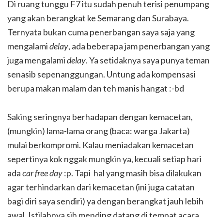
Di ruang tunggu F7 itu sudah penuh terisi penumpang
yang akan berangkat ke Semarang dan Surabaya.
Ternyata bukan cuma penerbangan saya saja yang
mengalami
delay
, ada beberapa jam penerbangan yang
juga mengalami
delay
. Ya setidaknya saya punya teman
senasib sepenanggungan. Untung ada kompensasi
berupa makan malam dan teh manis hangat :-bd
Saking seringnya berhadapan dengan kemacetan,
(mungkin) lama-lama orang (baca: warga Jakarta)
mulai berkompromi. Kalau meniadakan kemacetan
sepertinya kok nggak mungkin ya, kecuali setiap hari
ada
car free day
:p. Tapi hal yang masih bisa dilakukan
agar terhindarkan dari kemacetan (ini juga catatan
bagi diri saya sendiri) ya dengan berangkat jauh lebih
awal. Istilahnya sih mending datang di tempat acara