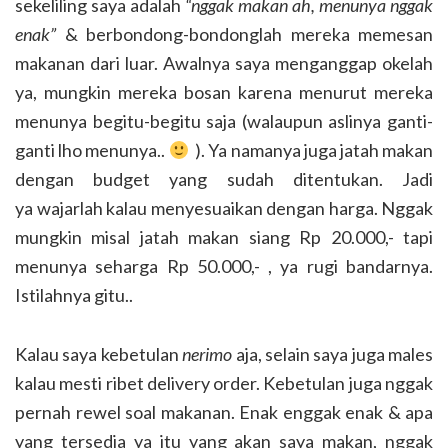
sekeliling saya adalah
“nggak makan ah, menunya nggak
enak”
& berbondong-bondonglah mereka memesan
makanan dari luar. Awalnya saya menganggap okelah
ya, mungkin mereka bosan karena menurut mereka
menunya begitu-begitu saja (walaupun aslinya ganti-
ganti lho menunya..
). Ya namanya juga jatah makan
dengan budget yang sudah ditentukan. Jadi
ya wajarlah kalau menyesuaikan dengan harga. Nggak
mungkin misal jatah makan siang Rp 20.000,- tapi
menunya seharga Rp 50.000,- , ya rugi bandarnya.
Istilahnya gitu..
Kalau saya kebetulan
nerimo
aja, selain saya juga males
kalau mesti ribet delivery order. Kebetulan juga nggak
pernah rewel soal makanan. Enak enggak enak & apa
yang tersedia ya itu yang akan saya makan, nggak