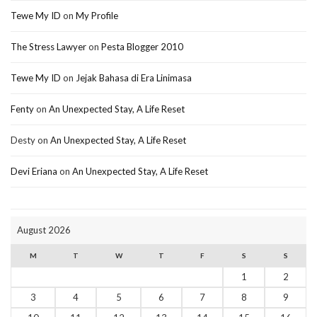
Tewe My ID
on
My Profile
The Stress Lawyer
on
Pesta Blogger 2010
Tewe My ID
on
Jejak Bahasa di Era Linimasa
Fenty
on
An Unexpected Stay, A Life Reset
Desty
on
An Unexpected Stay, A Life Reset
Devi Eriana
on
An Unexpected Stay, A Life Reset
August 2026
M
T
W
T
F
S
S
1
2
3
4
5
6
7
8
9