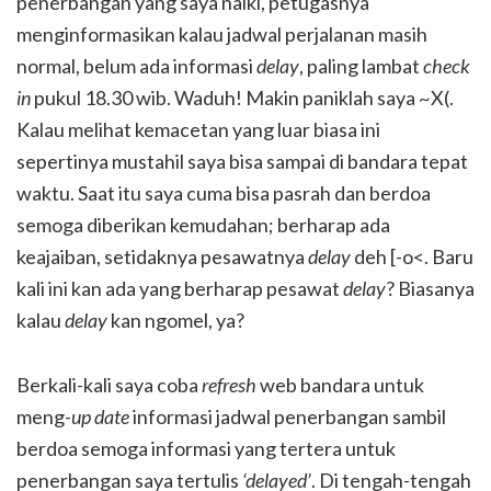
penerbangan yang saya naiki, petugasnya
menginformasikan kalau jadwal perjalanan masih
normal, belum ada informasi
delay
, paling lambat
check
in
pukul 18.30 wib. Waduh! Makin paniklah saya ~X(.
Kalau melihat kemacetan yang luar biasa ini
sepertinya mustahil saya bisa sampai di bandara tepat
waktu. Saat itu saya cuma bisa pasrah dan berdoa
semoga diberikan kemudahan; berharap ada
keajaiban, setidaknya pesawatnya
delay
deh [-o<. Baru
kali ini kan ada yang berharap pesawat
delay
? Biasanya
kalau
delay
kan ngomel, ya?
Berkali-kali saya coba
refresh
web bandara untuk
meng-
up date
informasi jadwal penerbangan sambil
berdoa semoga informasi yang tertera untuk
penerbangan saya tertulis
‘delayed’
. Di tengah-tengah