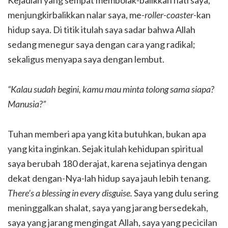
Kejadian yang sempat membolak-balikkan hati saya,
menjungkirbalikkan nalar saya, me
-roller-coaster
-kan
hidup saya. Di titik itulah saya sadar bahwa Allah
sedang menegur saya dengan cara yang radikal;
sekaligus menyapa saya dengan lembut.
“Kalau sudah begini, kamu mau minta tolong sama siapa?
Manusia?”
Tuhan memberi apa yang kita butuhkan, bukan apa
yang kita inginkan. Sejak itulah kehidupan spiritual
saya berubah 180 derajat, karena sejatinya dengan
dekat dengan-Nya-lah hidup saya jauh lebih tenang.
There’s a blessing in every disguise.
Saya yang dulu sering
meninggalkan shalat, saya yang jarang bersedekah,
saya yang jarang mengingat Allah, saya yang pecicilan