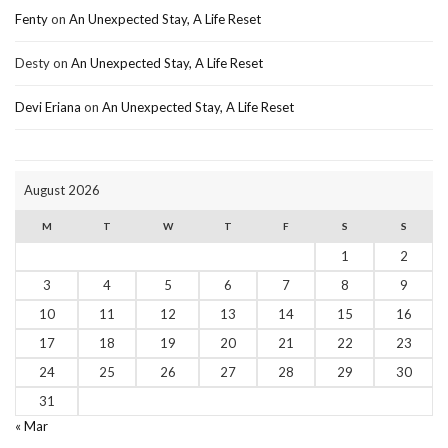
Fenty
on
An Unexpected Stay, A Life Reset
Desty
on
An Unexpected Stay, A Life Reset
Devi Eriana
on
An Unexpected Stay, A Life Reset
August 2026
M
T
W
T
F
S
S
1
2
3
4
5
6
7
8
9
10
11
12
13
14
15
16
17
18
19
20
21
22
23
24
25
26
27
28
29
30
31
« Mar