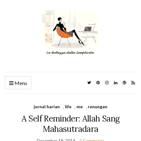
Menu
jurnal harian
,
life
,
me
,
renungan
A Self Reminder: Allah Sang
Mahasutradara
December 19, 2014
2 Comments