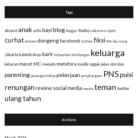
Tags
anak
blog
bayi
buku
absurd
artis
cpns
blogger
callcentre
curhat
fiksi
dongeng
facebook
demam
fashion
film
ibu
iseng
keluarga
karir
Jakarta
kaleidoskop
kehamilan
kehilangan
macet
MC
metafora
lebaran
menulis
mudik
nggak jelas
obrolan
PNS
puisi
parenting
pekerjaan
pasangan hidup
penghargaan
teman
renungan
review
social media
twitter
swasta
ulang tahun
Archives
March 2026