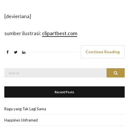
[devieriana]
sumber ilustrasi:
clipartbest.com
Continue Reading
Search
Search
for:
Recent Posts
Raga yang Tak Lagi Sama
Happines Unframed