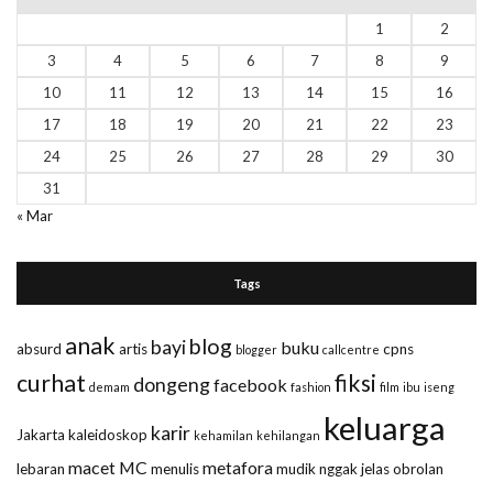
1
2
3
4
5
6
7
8
9
10
11
12
13
14
15
16
17
18
19
20
21
22
23
24
25
26
27
28
29
30
31
« Mar
Tags
anak
blog
bayi
buku
absurd
artis
cpns
blogger
callcentre
curhat
fiksi
dongeng
facebook
demam
fashion
film
ibu
iseng
keluarga
karir
Jakarta
kaleidoskop
kehamilan
kehilangan
macet
MC
metafora
lebaran
menulis
mudik
nggak jelas
obrolan