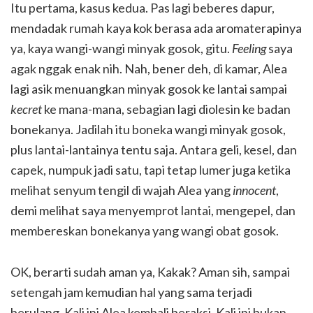
Itu pertama, kasus kedua. Pas lagi beberes dapur,
mendadak rumah kaya kok berasa ada aromaterapinya
ya, kaya wangi-wangi minyak gosok, gitu.
Feeling
saya
agak nggak enak nih. Nah, bener deh, di kamar, Alea
lagi asik menuangkan minyak gosok ke lantai sampai
kecret
ke mana-mana, sebagian lagi diolesin ke badan
bonekanya. Jadilah itu boneka wangi minyak gosok,
plus lantai-lantainya tentu saja. Antara geli, kesel, dan
capek, numpuk jadi satu, tapi tetap lumer juga ketika
melihat senyum tengil di wajah Alea yang
innocent
,
demi melihat saya menyemprot lantai, mengepel, dan
membereskan bonekanya yang wangi obat gosok.
OK, berarti sudah aman ya, Kakak? Aman sih, sampai
setengah jam kemudian hal yang sama terjadi
berulang. Kali ini Alea kembali beraksi. Kali ini bukan