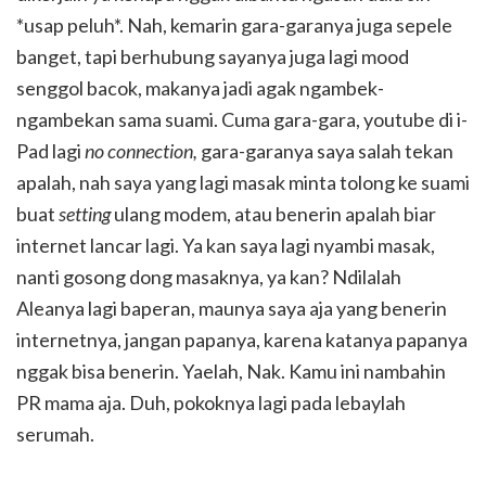
*usap peluh*. Nah, kemarin gara-garanya juga sepele
banget, tapi berhubung sayanya juga lagi mood
senggol bacok, makanya jadi agak ngambek-
ngambekan sama suami. Cuma gara-gara, youtube di i-
Pad lagi
no connection,
gara-garanya saya salah tekan
apalah, nah saya yang lagi masak minta tolong ke suami
buat
setting
ulang modem, atau benerin apalah biar
internet lancar lagi. Ya kan saya lagi nyambi masak,
nanti gosong dong masaknya, ya kan? Ndilalah
Aleanya lagi baperan, maunya saya aja yang benerin
internetnya, jangan papanya, karena katanya papanya
nggak bisa benerin. Yaelah, Nak. Kamu ini nambahin
PR mama aja. Duh, pokoknya lagi pada lebaylah
serumah.