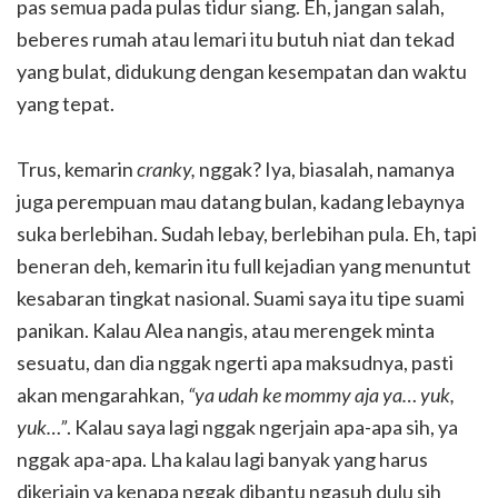
pas semua pada pulas tidur siang. Eh, jangan salah,
beberes rumah atau lemari itu butuh niat dan tekad
yang bulat, didukung dengan kesempatan dan waktu
yang tepat.
Trus, kemarin
cranky,
nggak? Iya, biasalah, namanya
juga perempuan mau datang bulan, kadang lebaynya
suka berlebihan. Sudah lebay, berlebihan pula. Eh, tapi
beneran deh, kemarin itu full kejadian yang menuntut
kesabaran tingkat nasional. Suami saya itu tipe suami
panikan. Kalau Alea nangis, atau merengek minta
sesuatu, dan dia nggak ngerti apa maksudnya, pasti
akan mengarahkan,
“ya udah ke mommy aja ya… yuk,
yuk…”
. Kalau saya lagi nggak ngerjain apa-apa sih, ya
nggak apa-apa. Lha kalau lagi banyak yang harus
dikerjain ya kenapa nggak dibantu ngasuh dulu sih