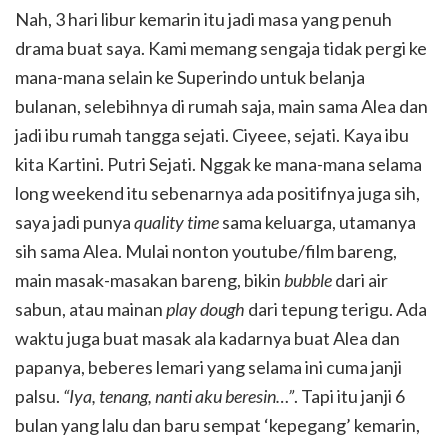
Nah, 3 hari libur kemarin itu jadi masa yang penuh
drama buat saya. Kami memang sengaja tidak pergi ke
mana-mana selain ke Superindo untuk belanja
bulanan, selebihnya di rumah saja, main sama Alea dan
jadi ibu rumah tangga sejati. Ciyeee, sejati. Kaya ibu
kita Kartini. Putri Sejati. Nggak ke mana-mana selama
long weekend itu sebenarnya ada positifnya juga sih,
saya jadi punya
quality time
sama keluarga, utamanya
sih sama Alea. Mulai nonton youtube/film bareng,
main masak-masakan bareng, bikin
bubble
dari air
sabun, atau mainan
play dough
dari tepung terigu. Ada
waktu juga buat masak ala kadarnya buat Alea dan
papanya, beberes lemari yang selama ini cuma janji
palsu.
“Iya, tenang, nanti aku beresin…”
. Tapi itu janji 6
bulan yang lalu dan baru sempat ‘kepegang’ kemarin,