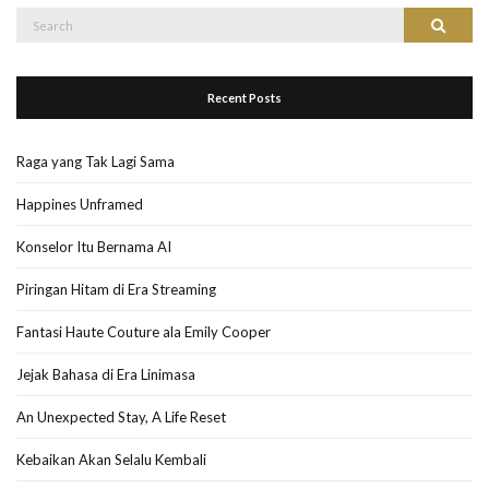
Search
Search
for:
Recent Posts
Raga yang Tak Lagi Sama
Happines Unframed
Konselor Itu Bernama AI
Piringan Hitam di Era Streaming
Fantasi Haute Couture ala Emily Cooper
Jejak Bahasa di Era Linimasa
An Unexpected Stay, A Life Reset
Kebaikan Akan Selalu Kembali