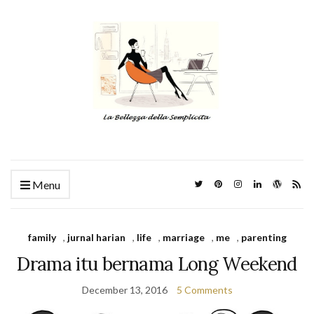
Menu
family
,
jurnal harian
,
life
,
marriage
,
me
,
parenting
Drama itu bernama Long Weekend
December 13, 2016
5 Comments