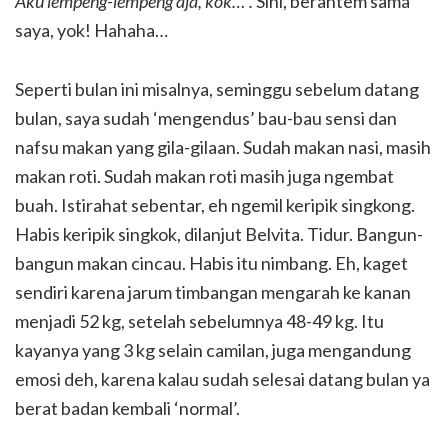
Aku lempeng-lempeng aja, kok…”.
Sini, berantem sama
saya, yok! Hahaha…
Seperti bulan ini misalnya, seminggu sebelum datang
bulan, saya sudah ‘mengendus’ bau-bau sensi dan
nafsu makan yang gila-gilaan. Sudah makan nasi, masih
makan roti. Sudah makan roti masih juga ngembat
buah. Istirahat sebentar, eh ngemil keripik singkong.
Habis keripik singkok, dilanjut Belvita. Tidur. Bangun-
bangun makan cincau. Habis itu nimbang. Eh, kaget
sendiri karena jarum timbangan mengarah ke kanan
menjadi 52 kg, setelah sebelumnya 48-49 kg. Itu
kayanya yang 3 kg selain camilan, juga mengandung
emosi deh, karena kalau sudah selesai datang bulan ya
berat badan kembali ‘normal’.