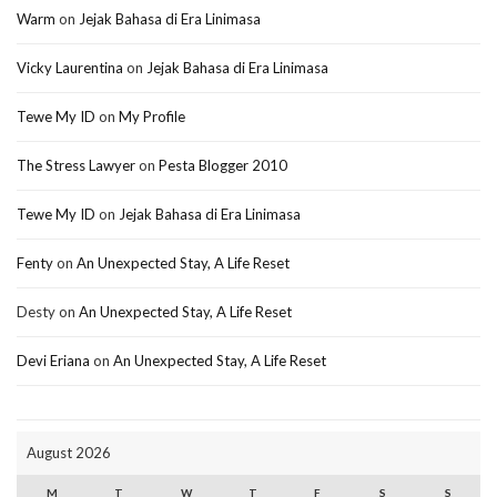
Warm
on
Jejak Bahasa di Era Linimasa
Vicky Laurentina
on
Jejak Bahasa di Era Linimasa
Tewe My ID
on
My Profile
The Stress Lawyer
on
Pesta Blogger 2010
Tewe My ID
on
Jejak Bahasa di Era Linimasa
Fenty
on
An Unexpected Stay, A Life Reset
Desty
on
An Unexpected Stay, A Life Reset
Devi Eriana
on
An Unexpected Stay, A Life Reset
August 2026
M
T
W
T
F
S
S