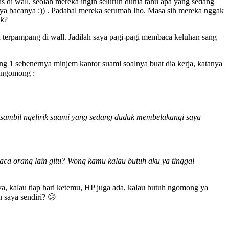
s di wall, seolah mereka ingin seluruh dunia tahu apa yang sedang
ya bacanya :)) . Padahal mereka serumah lho. Masa sih mereka nggak
ik?
 terpampang di wall. Jadilah saya pagi-pagi membaca keluhan sang
g 1 sebenernya minjem kantor suami soalnya buat dia kerja, katanya
a ngomong :
” *sambil ngelirik suami yang sedang duduk membelakangi saya
 baca orang lain gitu? Wong kamu kalau butuh aku ya tinggal
ya, kalau tiap hari ketemu, HP juga ada, kalau butuh ngomong ya
n saya sendiri? 😕