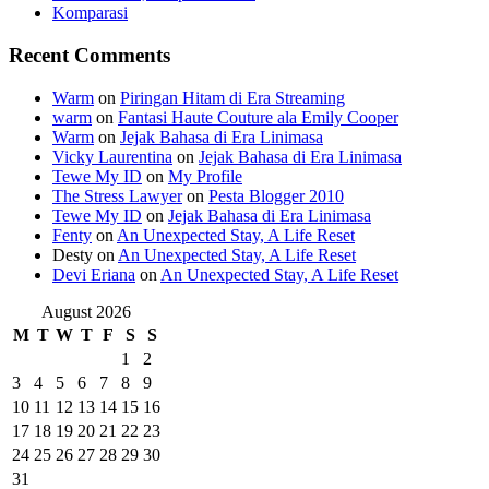
Komparasi
Recent Comments
Warm
on
Piringan Hitam di Era Streaming
warm
on
Fantasi Haute Couture ala Emily Cooper
Warm
on
Jejak Bahasa di Era Linimasa
Vicky Laurentina
on
Jejak Bahasa di Era Linimasa
Tewe My ID
on
My Profile
The Stress Lawyer
on
Pesta Blogger 2010
Tewe My ID
on
Jejak Bahasa di Era Linimasa
Fenty
on
An Unexpected Stay, A Life Reset
Desty
on
An Unexpected Stay, A Life Reset
Devi Eriana
on
An Unexpected Stay, A Life Reset
August 2026
M
T
W
T
F
S
S
1
2
3
4
5
6
7
8
9
10
11
12
13
14
15
16
17
18
19
20
21
22
23
24
25
26
27
28
29
30
31