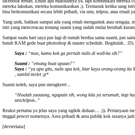
facebook teman. Entah apa maksudnya ya, tapi komunikasi mereka cuku
mereka lakukan, mereka komunikasikan ;). Termasuk ketika sang istr
bisa berkomunikasi secara lebih pribadi, via sms, telpon, atau email
Yang unik, bahkan sampai ada yang entah mengantuk atau sengaja, mu
istri yang menceracau tentang suami yang sudah mulai berubah kurang 
Sampai suatu hari saya pas lagi di rumah berdua sama suami, pas sa
butuh RAM gede buat photoshop & master schedule. Begitulah.. :D).
Saya :
“mas, kamu kok ga pernah nulis di wall-ku sih?”
Suami :
“emang buat apaan?”
Saya :
“ya apa gitu, nulis apa kek, biar kaya orang-orang itu
, sambil melet :p*
Suami noleh, saya pun mengkeret ..
“Hoalah yaaaang, ngapain sih, wong kita ya serumah, tiap hari
sms/telpon..”
Reaksi pertama ya jelas saya yang ngikik duluan… ;)). Pertanyaan is
tinggal pencet nomernya. Area pribadi & area publik kok rasanya jadi
[devieriana]