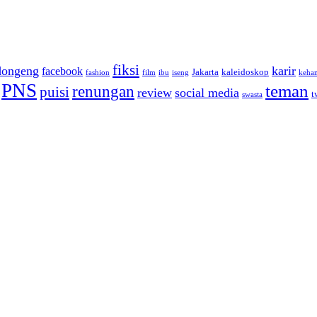
fiksi
dongeng
karir
facebook
Jakarta
kaleidoskop
fashion
film
ibu
iseng
keha
PNS
teman
renungan
puisi
review
social media
t
swasta