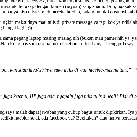
p intens di facebook, mulai komen di status, komen di postingan, tuli
i merajuk, lengkap dengan komen (rayuan) sang suami. Duh, ngakak sa
 yang hanya bisa dibaca oleh mereka berdua, bukan untuk konsumsi publ
ngkin maksudnya mau tulis di private message ya tapi kok ya ndilalah
hangat lagi.. ;))
ma-sama pegang laptop masing-masing nih (bukan mau pamer nih ya, yan
 Nah iseng pas sama-sama buka facebook nih critanya. Iseng pula say
 lhoo.. kan suaminya/istrinya suka nulis di wall masing-masing tuh..
 juga ketemu, HP juga ada, ngapain juga tulis-tulis di wall? Biar di
eng saya malah dapat jawaban yang cukup bagus untuk dipikirkan. Iya 
 sedikit ngeblur sejak ada facebook ya? Begitukah? atau hanya perasaa