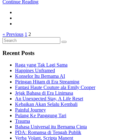
Continue Reading
« Previous
1
2
Search
Search
for:
Recent Posts
Raga yang Tak Lagi Sama
Happines Unframed
Konselor Itu Bernama AI
Piringan Hitam di Era Streaming
Fantasi Haute Couture ala Emily Cooper
Jejak Bahasa di Era Linimasa
An Unexpected Stay, A Life Reset
Kebaikan Akan Selalu Kembali
Painful Journey
Pulang Ke Panggung Tari
Trauma
Bahasa Universal itu Bernama Cinta
PDA: Romansa di Tengah Publik
Verba Volant, Scripta Manent