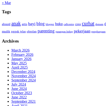
« Mar
Tags
anak
curhat
blog
bayi
buku
absurd
artis
cpns
blogger
callcentre
demam
parenting
pekerjaan
mudik
nggak jelas
obrolan
pasangan hidup
penghargaan
Archives
March 2026
February 2026
January 2026
May 2025
April 2025
December 2024
November 2024
September 2024
July 2024
June 2024
October 2023
June 2022
September 2021
April 2021