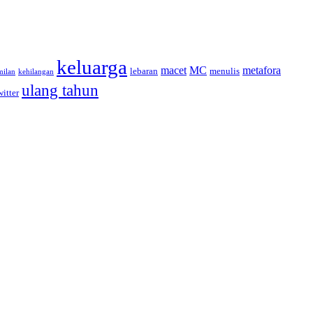
keluarga
macet
MC
metafora
lebaran
menulis
milan
kehilangan
ulang tahun
witter