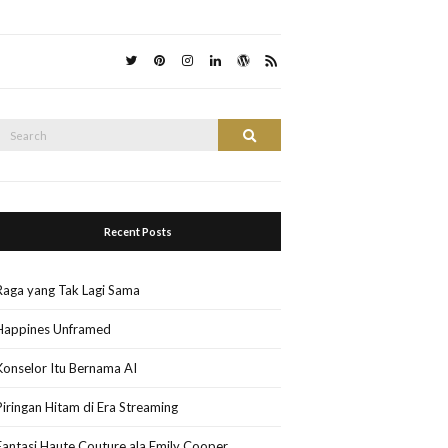
Search
Search
or:
Recent Posts
Raga yang Tak Lagi Sama
Happines Unframed
Konselor Itu Bernama AI
Piringan Hitam di Era Streaming
Fantasi Haute Couture ala Emily Cooper