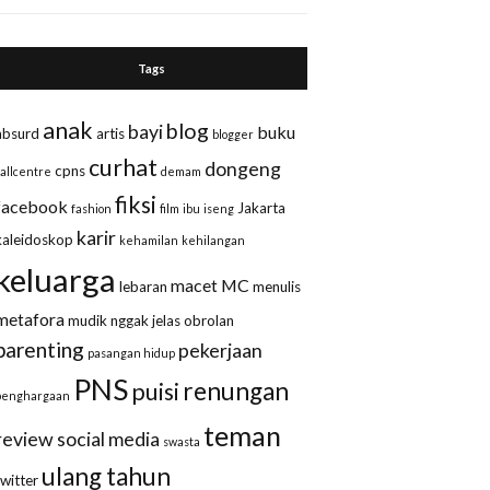
Tags
anak
blog
bayi
buku
absurd
artis
blogger
curhat
dongeng
cpns
callcentre
demam
fiksi
facebook
Jakarta
fashion
film
ibu
iseng
karir
kaleidoskop
kehamilan
kehilangan
keluarga
macet
MC
lebaran
menulis
metafora
mudik
nggak jelas
obrolan
parenting
pekerjaan
pasangan hidup
PNS
renungan
puisi
penghargaan
teman
review
social media
swasta
ulang tahun
twitter