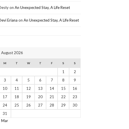
Desty
on
An Unexpected Stay, A Life Reset
Devi Eriana
on
An Unexpected Stay, A Life Reset
August 2026
M
T
W
T
F
S
S
1
2
3
4
5
6
7
8
9
10
11
12
13
14
15
16
17
18
19
20
21
22
23
24
25
26
27
28
29
30
31
« Mar