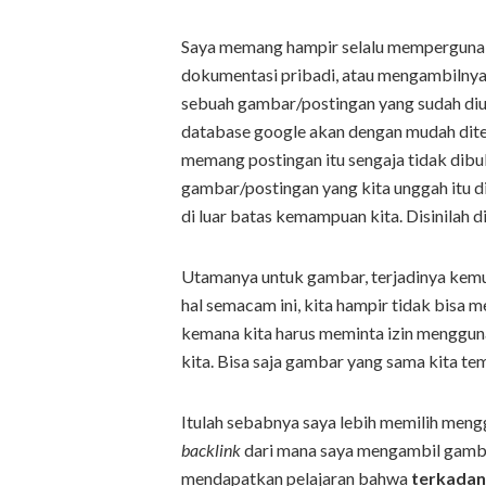
Saya memang hampir selalu mempergunakan 
dokumentasi pribadi, atau mengambilnya 
sebuah gambar/postingan yang sudah diun
database google akan dengan mudah ditem
memang postingan itu sengaja tidak dib
gambar/postingan yang kita unggah itu d
di luar batas kemampuan kita. Disinilah 
Utamanya untuk gambar, terjadinya kemung
hal semacam ini, kita hampir tidak bisa
kemana kita harus meminta izin menggun
kita. Bisa saja gambar yang sama kita tem
Itulah sebabnya saya lebih memilih men
backlink
dari mana saya mengambil gambar
mendapatkan pelajaran bahwa
terkada