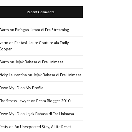
Recent Comments
Warm
on
Piringan Hitam di Era Streaming
warm
on
Fantasi Haute Couture ala Emily
Cooper
Warm
on
Jejak Bahasa di Era Linimasa
Vicky Laurentina
on
Jejak Bahasa di Era Linimasa
Tewe My ID
on
My Profile
The Stress Lawyer
on
Pesta Blogger 2010
Tewe My ID
on
Jejak Bahasa di Era Linimasa
Fenty
on
An Unexpected Stay, A Life Reset