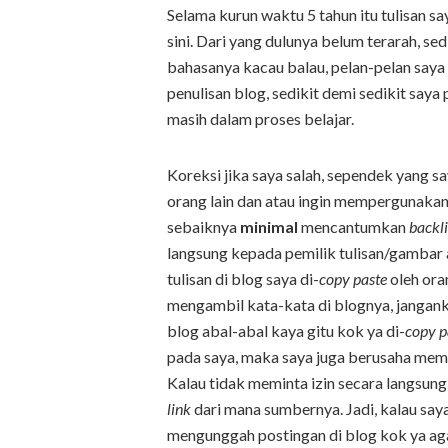
Selama kurun waktu 5 tahun itu tulisan 
sini. Dari yang dulunya belum terarah, sed
bahasanya kacau balau, pelan-pelan saya 
penulisan blog, sedikit demi sedikit saya 
masih dalam proses belajar.
Koreksi jika saya salah, sependek yang s
orang lain dan atau ingin mempergunakan k
sebaiknya
minimal
mencantumkan
backl
langsung kepada pemilik tulisan/gambar 
tulisan di blog saya di-
copy paste
oleh ora
mengambil kata-kata di blognya, janganka
blog abal-abal kaya gitu kok ya di-
copy p
pada saya, maka saya juga berusaha memp
Kalau tidak meminta izin secara langsung
link
dari mana sumbernya. Jadi, kalau say
mengunggah postingan di blog kok ya ag