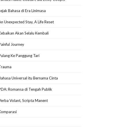
Jejak Bahasa di Era Linimasa
An Unexpected Stay, A Life Reset
Kebaikan Akan Selalu Kembali
Painful Journey
Pulang Ke Panggung Tari
Trauma
Bahasa Universal itu Bernama Cinta
PDA: Romansa di Tengah Publik
Verba Volant, Scripta Manent
Komparasi