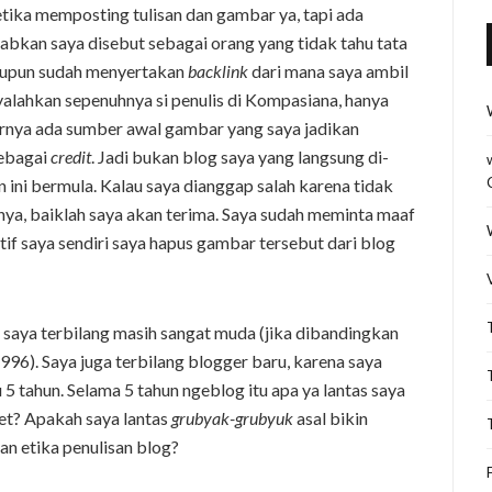
ka memposting tulisan dan gambar ya, tapi ada
abkan saya disebut sebagai orang yang tidak tahu tata
laupun sudah menyertakan
backlink
dari mana saya ambil
alahkan sepenuhnya si penulis di Kompasiana, hanya
narnya ada sumber awal gambar yang saya jadikan
sebagai
credit
. Jadi bukan blog saya yang langsung di-
n ini bermula. Kalau saya dianggap salah karena tidak
nya, baiklah saya akan terima. Saya sudah meminta maaf
tif saya sendiri saya hapus gambar tersebut dari blog
saya terbilang masih sangat muda (jika dibandingkan
96). Saya juga terbilang blogger baru, karena saya
 5 tahun. Selama 5 tahun ngeblog itu apa ya lantas saya
ket? Apakah saya lantas
grubyak-grubyuk
asal bikin
n etika penulisan blog?