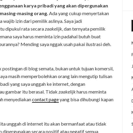
penggunaan karya pribadi yang akan dipergunakan
i masing-masing orang.
Ada yang cukup menyertakan
a wajib izin dari pemilik aslinya. Saya jadi
u dipukul rata secara
zaakelijk
, dan ternyata pemilik
emana saya harus meminta izin padahal butuh buat
kuburannya? Mending saya nggak usah pakai ilustrasi deh.
k postingan di blog semata, bukan untuk tujuan komersil,
 saya masih memperbolehkan orang lain mengutip tulisan
ibadi yang saya unggah ke internet, dengan
au gambar itu berasal. Tidak
zaakelijk
harus meminta
dah menyediakan
contact page
yang bisa dihubungi kapan
kita unggah di internet itu akan bermanfaat atau tidak
an dipergunakan secara positif atau negatif semua