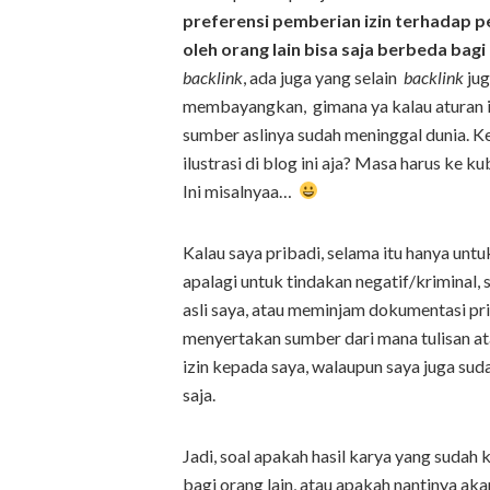
preferensi pemberian izin terhadap 
oleh orang lain bisa saja berbeda bag
backlink
, ada juga yang selain
backlink
jug
membayangkan, gimana ya kalau aturan it
sumber aslinya sudah meninggal dunia. K
ilustrasi di blog ini aja? Masa harus ke 
Ini misalnyaa…
Kalau saya pribadi, selama itu hanya untu
apalagi untuk tindakan negatif/kriminal,
asli saya, atau meminjam dokumentasi pr
menyertakan sumber dari mana tulisan at
izin kepada saya, walaupun saya juga su
saja.
Jadi, soal apakah hasil karya yang sudah 
bagi orang lain, atau apakah nantinya ak