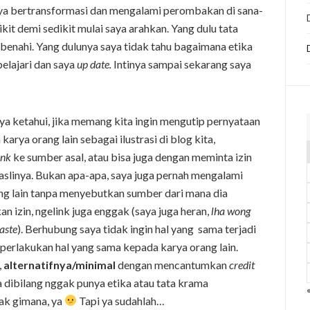
saya bertransformasi dan mengalami perombakan di sana-
ikit demi sedikit mulai saya arahkan. Yang dulu tata
benahi. Yang dulunya saya tidak tahu bagaimana etika
pelajari dan saya
up date.
Intinya sampai sekarang saya
aya ketahui, jika memang kita ingin mengutip pernyataan
arya orang lain sebagai ilustrasi di blog kita,
ink
ke sumber asal, atau bisa juga dengan meminta izin
aslinya. Bukan apa-apa, saya juga pernah mengalami
ng lain tanpa menyebutkan sumber dari mana dia
n izin, ngelink juga enggak (saya juga heran,
lha wong
aste
). Berhubung saya tidak ingin hal yang sama terjadi
erlakukan hal yang sama kepada karya orang lain.
,
alternatifnya/minimal
dengan mencantumkan
credit
a dibilang nggak punya etika atau tata krama
ak gimana, ya
Tapi ya sudahlah…