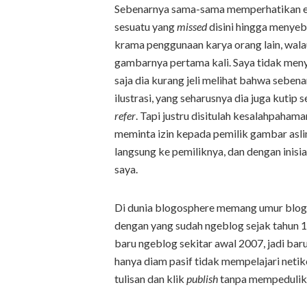
Sebenarnya sama-sama memperhatikan eti
sesuatu yang
missed
disini hingga menyeb
krama penggunaan karya orang lain, wa
gambarnya pertama kali. Saya tidak meny
saja dia kurang jeli melihat bahwa sebe
ilustrasi, yang seharusnya dia juga kutip 
refer
. Tapi justru disitulah kesalahpahama
meminta izin kepada pemilik gambar asli
langsung ke pemiliknya, dan dengan inisia
saya.
Di dunia blogosphere memang umur blog 
dengan yang sudah ngeblog sejak tahun 19
baru ngeblog sekitar awal 2007, jadi baru
hanya diam pasif tidak mempelajari neti
tulisan dan klik
publish
tanpa mempedulika