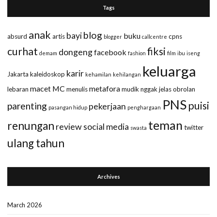
Tags
anak
blog
bayi
buku
absurd
artis
cpns
blogger
callcentre
curhat
fiksi
dongeng
facebook
demam
fashion
film
ibu
iseng
keluarga
karir
Jakarta
kaleidoskop
kehamilan
kehilangan
macet
MC
metafora
lebaran
menulis
mudik
nggak jelas
obrolan
PNS
puisi
parenting
pekerjaan
pasangan hidup
penghargaan
teman
renungan
review
social media
twitter
swasta
ulang tahun
Archives
March 2026