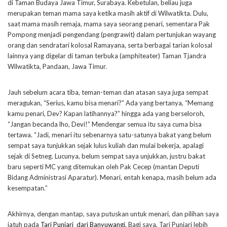
di Taman Budaya Jawa Timur, Surabaya. Kebetulan, beliau juga
merupakan teman mama saya ketika masih aktif di Wilwatikta. Dulu,
saat mama masih remaja, mama saya seorang penari, sementara Pak
Pompong menjadi pengendang (pengrawit) dalam pertunjukan wayang
orang dan sendratari kolosal Ramayana, serta berbagai tarian kolosal
lainnya yang digelar di taman terbuka (amphiteater) Taman Tjandra
Wilwatikta, Pandaan, Jawa Timur.
Jauh sebelum acara tiba, teman-teman dan atasan saya juga sempat
meragukan, “Serius, kamu bisa menari?” Ada yang bertanya, “Memang
kamu penari, Dev? Kapan latihannya?” hingga ada yang berseloroh,
“Jangan becanda lho, Devi!” Mendengar semua itu saya cuma bisa
tertawa. “Jadi, menari itu sebenarnya satu-satunya bakat yang belum
sempat saya tunjukkan sejak lulus kuliah dan mulai bekerja, apalagi
sejak di Setneg. Lucunya, belum sempat saya unjukkan, justru bakat
baru seperti MC yang ditemukan oleh Pak Cecep (mantan Deputi
Bidang Administrasi Aparatur). Menari, entah kenapa, masih belum ada
kesempatan.”
Akhirnya, dengan mantap, saya putuskan untuk menari, dan pilihan saya
jatuh pada
Tari Punjari dari Banyuwangi
. Bagi saya, Tari Punjari lebih