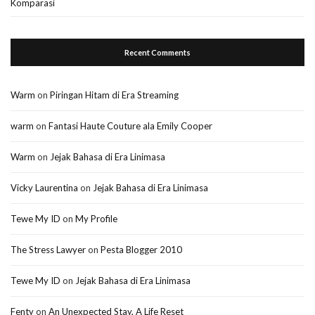
Komparasi
Recent Comments
Warm
on
Piringan Hitam di Era Streaming
warm
on
Fantasi Haute Couture ala Emily Cooper
Warm
on
Jejak Bahasa di Era Linimasa
Vicky Laurentina
on
Jejak Bahasa di Era Linimasa
Tewe My ID
on
My Profile
The Stress Lawyer
on
Pesta Blogger 2010
Tewe My ID
on
Jejak Bahasa di Era Linimasa
Fenty
on
An Unexpected Stay, A Life Reset