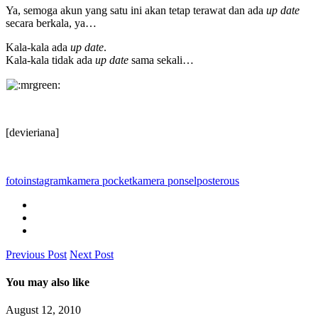
Ya, semoga akun yang satu ini akan tetap terawat dan ada
up date
secara berkala, ya…
Kala-kala ada
up date
.
Kala-kala tidak ada
up date
sama sekali…
[devieriana]
foto
instagram
kamera pocket
kamera ponsel
posterous
Previous Post
Next Post
You may also like
August 12, 2010