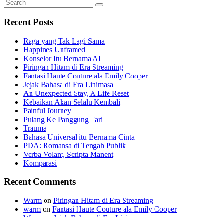
Search
Search
for:
Recent Posts
Raga yang Tak Lagi Sama
Happines Unframed
Konselor Itu Bernama AI
Piringan Hitam di Era Streaming
Fantasi Haute Couture ala Emily Cooper
Jejak Bahasa di Era Linimasa
An Unexpected Stay, A Life Reset
Kebaikan Akan Selalu Kembali
Painful Journey
Pulang Ke Panggung Tari
Trauma
Bahasa Universal itu Bernama Cinta
PDA: Romansa di Tengah Publik
Verba Volant, Scripta Manent
Komparasi
Recent Comments
Warm
on
Piringan Hitam di Era Streaming
warm
on
Fantasi Haute Couture ala Emily Cooper