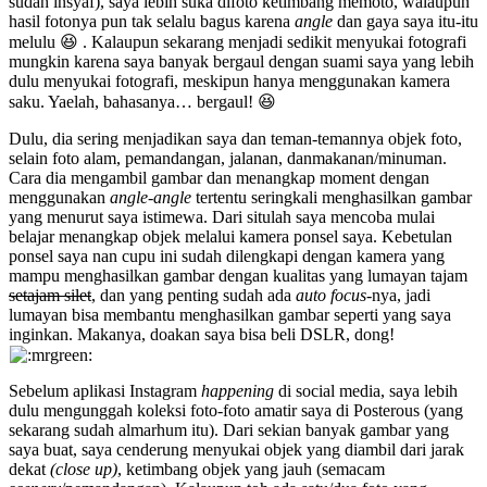
sudah insyaf), saya lebih suka difoto ketimbang memoto, walaupun
hasil fotonya pun tak selalu bagus karena
angle
dan gaya saya itu-itu
melulu 😆 . Kalaupun sekarang menjadi sedikit menyukai fotografi
mungkin karena saya banyak bergaul dengan suami saya yang lebih
dulu menyukai fotografi, meskipun hanya menggunakan kamera
saku. Yaelah, bahasanya… bergaul! 😆
Dulu, dia sering menjadikan saya dan teman-temannya objek foto,
selain foto alam, pemandangan, jalanan, danmakanan/minuman.
Cara dia mengambil gambar dan menangkap moment dengan
menggunakan
angle-angle
tertentu seringkali menghasilkan gambar
yang menurut saya istimewa. Dari situlah saya mencoba mulai
belajar menangkap objek melalui kamera ponsel saya. Kebetulan
ponsel saya nan cupu ini sudah dilengkapi dengan kamera yang
mampu menghasilkan gambar dengan kualitas yang lumayan tajam
setajam silet
, dan yang penting sudah ada
auto focus
-nya, jadi
lumayan bisa membantu menghasilkan gambar seperti yang saya
inginkan. Makanya, doakan saya bisa beli DSLR, dong!
Sebelum aplikasi Instagram
happening
di social media, saya lebih
dulu mengunggah koleksi foto-foto amatir saya di Posterous (yang
sekarang sudah almarhum itu). Dari sekian banyak gambar yang
saya buat, saya cenderung menyukai objek yang diambil dari jarak
dekat
(close up)
, ketimbang objek yang jauh (semacam