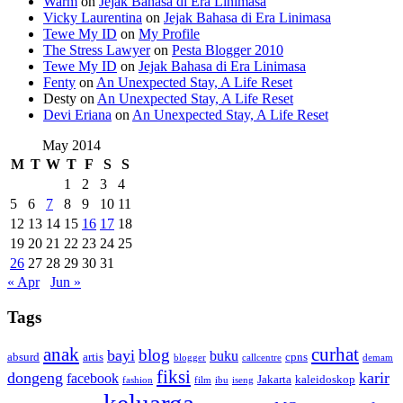
Warm
on
Jejak Bahasa di Era Linimasa
Vicky Laurentina
on
Jejak Bahasa di Era Linimasa
Tewe My ID
on
My Profile
The Stress Lawyer
on
Pesta Blogger 2010
Tewe My ID
on
Jejak Bahasa di Era Linimasa
Fenty
on
An Unexpected Stay, A Life Reset
Desty
on
An Unexpected Stay, A Life Reset
Devi Eriana
on
An Unexpected Stay, A Life Reset
May 2014
M
T
W
T
F
S
S
1
2
3
4
5
6
7
8
9
10
11
12
13
14
15
16
17
18
19
20
21
22
23
24
25
26
27
28
29
30
31
« Apr
Jun »
Tags
anak
curhat
blog
bayi
buku
absurd
artis
cpns
blogger
callcentre
demam
fiksi
dongeng
karir
facebook
Jakarta
kaleidoskop
fashion
film
ibu
iseng