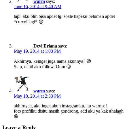
warm
says:
June 16, 2014 at 9:40 AM
tapi, aku blm bisa apdet lg, soale hapeku beluman apdet
*curcol lagi* 😆
Devi Eriana
says:
May 19, 2014 at 1:03 PM
Akhirnya, keinget juga nama akunnya? 😆
Siap, nanti aku follow, Oom 😉
warm
says:
May 18, 2014 at 2:33 PM
akhirnyaa, aku inget akun instagramku, itu warmx !
foto profilku disitu masih gondrong, add aku ya kak #halagh
😆
Leave a Reply