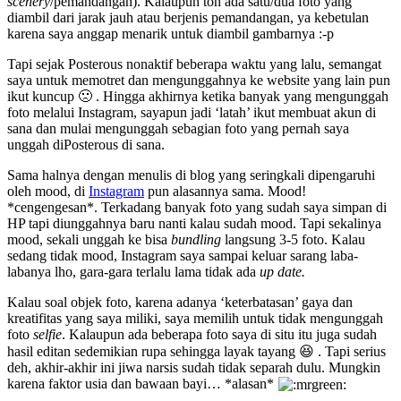
scenery
/pemandangan). Kalaupun toh ada satu/dua foto yang
diambil dari jarak jauh atau berjenis pemandangan, ya kebetulan
karena saya anggap menarik untuk diambil gambarnya :-p
Tapi sejak Posterous nonaktif beberapa waktu yang lalu, semangat
saya untuk memotret dan mengunggahnya ke website yang lain pun
ikut kuncup 🙁 . Hingga akhirnya ketika banyak yang mengunggah
foto melalui Instagram, sayapun jadi ‘latah’ ikut membuat akun di
sana dan mulai mengunggah sebagian foto yang pernah saya
unggah diPosterous di sana.
Sama halnya dengan menulis di blog yang seringkali dipengaruhi
oleh mood, di
Instagram
pun alasannya sama. Mood!
*cengengesan*. Terkadang banyak foto yang sudah saya simpan di
HP tapi diunggahnya baru nanti kalau sudah mood. Tapi sekalinya
mood, sekali unggah ke bisa
bundling
langsung 3-5 foto. Kalau
sedang tidak mood, Instagram saya sampai keluar sarang laba-
labanya lho, gara-gara terlalu lama tidak ada
up date
.
Kalau soal objek foto, karena adanya ‘keterbatasan’ gaya dan
kreatifitas yang saya miliki, saya memilih untuk tidak mengunggah
foto
selfie
. Kalaupun ada beberapa foto saya di situ itu juga sudah
hasil editan sedemikian rupa sehingga layak tayang 😆 . Tapi serius
deh, akhir-akhir ini jiwa narsis sudah tidak separah dulu. Mungkin
karena faktor usia dan bawaan bayi… *alasan*