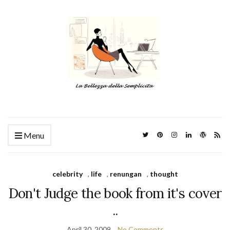
Menu
celebrity
,
life
,
renungan
,
thought
Don't Judge the book from it's cover
..
April 30, 2009
No Comments