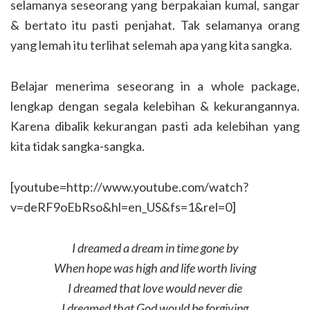
selamanya seseorang yang berpakaian kumal, sangar
& bertato itu pasti penjahat. Tak selamanya orang
yang lemah itu terlihat selemah apa yang kita sangka.
Belajar menerima seseorang in a whole package,
lengkap dengan segala kelebihan & kekurangannya.
Karena dibalik kekurangan pasti ada kelebihan yang
kita tidak sangka-sangka.
[youtube=http://www.youtube.com/watch?
v=deRF9oEbRso&hl=en_US&fs=1&rel=0]
I dreamed a dream in time gone by
When hope was high and life worth living
I dreamed that love would never die
I dreamed that God would be forgiving