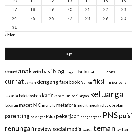
10
11
12
13
14
15
16
17
18
19
20
21
22
23
24
25
26
27
28
29
30
31
« Mar
Tags
anak
blog
bayi
buku
absurd
artis
cpns
blogger
callcentre
curhat
fiksi
dongeng
facebook
demam
fashion
film
ibu
iseng
keluarga
karir
Jakarta
kaleidoskop
kehamilan
kehilangan
macet
MC
metafora
lebaran
menulis
mudik
nggak jelas
obrolan
PNS
puisi
parenting
pekerjaan
pasangan hidup
penghargaan
teman
renungan
review
social media
twitter
swasta