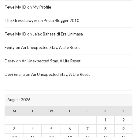
Tewe My ID
on
My Profile
The Stress Lawyer
on
Pesta Blogger 2010
Tewe My ID
on
Jejak Bahasa di Era Linimasa
Fenty
on
An Unexpected Stay, A Life Reset
Desty
on
An Unexpected Stay, A Life Reset
Devi Eriana
on
An Unexpected Stay, A Life Reset
August 2026
M
T
W
T
F
S
S
1
2
3
4
5
6
7
8
9