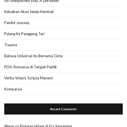
An Unexpected Stay, A Life Reset
Kebaikan Akan Selalu Kembali
Painful Journey
Pulang Ke Panggung Tari
Trauma
Bahasa Universal itu Bernama Cinta
PDA: Romansa di Tengah Publik
Verba Volant, Scripta Manent
Komparasi
Recent Comments
Warm
on
Piringan Hitam di Era Streaming