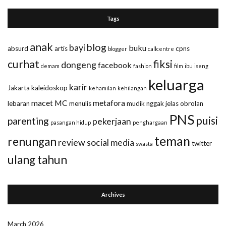
Tags
anak
blog
bayi
buku
absurd
artis
cpns
blogger
callcentre
curhat
fiksi
dongeng
facebook
demam
fashion
film
ibu
iseng
keluarga
karir
Jakarta
kaleidoskop
kehamilan
kehilangan
macet
MC
metafora
lebaran
menulis
mudik
nggak jelas
obrolan
PNS
puisi
parenting
pekerjaan
pasangan hidup
penghargaan
teman
renungan
review
social media
twitter
swasta
ulang tahun
Archives
March 2026