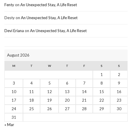
Fenty
on
An Unexpected Stay, A Life Reset
Desty
on
An Unexpected Stay, A Life Reset
Devi Eriana
on
An Unexpected Stay, A Life Reset
August 2026
M
T
W
T
F
S
S
1
2
3
4
5
6
7
8
9
10
11
12
13
14
15
16
17
18
19
20
21
22
23
24
25
26
27
28
29
30
31
« Mar