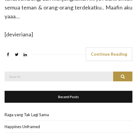
semua teman & orang-orang terdekatku.. Maafin aku
yaaa…
[devieriana]
Continue Reading
Search
Search
for:
Recent Posts
Raga yang Tak Lagi Sama
Happines Unframed