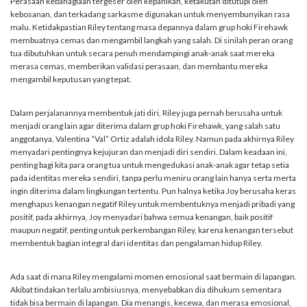
Perasaan kebahagiaan tergeser oleh kepanikan, ketakutan ditutupi oleh
kebosanan, dan terkadang sarkasme digunakan untuk menyembunyikan rasa
malu. Ketidakpastian Riley tentang masa depannya dalam grup hoki Firehawk
membuatnya cemas dan mengambil langkah yang salah. Di sinilah peran orang
tua dibutuhkan untuk secara penuh mendampingi anak-anak saat mereka
merasa cemas, memberikan validasi perasaan, dan membantu mereka
mengambil keputusan yang tepat.
Dalam perjalanannya membentuk jati diri, Riley juga pernah berusaha untuk
menjadi orang lain agar diterima dalam grup hoki Firehawk, yang salah satu
anggotanya, Valentina “Val” Ortiz adalah idola Riley. Namun pada akhirnya Riley
menyadari pentingnya kejujuran dan menjadi diri sendiri. Dalam keadaan ini,
penting bagi kita para orang tua untuk mengedukasi anak-anak agar tetap setia
pada identitas mereka sendiri, tanpa perlu meniru orang lain hanya serta merta
ingin diterima dalam lingkungan tertentu. Pun halnya ketika Joy berusaha keras
menghapus kenangan negatif Riley untuk membentuknya menjadi pribadi yang
positif, pada akhirnya, Joy menyadari bahwa semua kenangan, baik positif
maupun negatif, penting untuk perkembangan Riley, karena kenangan tersebut
membentuk bagian integral dari identitas dan pengalaman hidup Riley.
Ada saat di mana Riley mengalami momen emosional saat bermain di lapangan.
Akibat tindakan terlalu ambisiusnya, menyebabkan dia dihukum sementara
tidak bisa bermain di lapangan. Dia menangis, kecewa, dan merasa emosional,