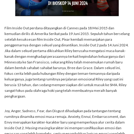
Film Inside Out perdana ditayangkan di Cannes pada 18 Mei 2015 dan
kemudian dirilis di Amerika Serikat pada 19 Juni 2015. Sepuluh tahun berselang
setelah kesuksesan film Inside Out, Pixar kembali memanjakan para
penggemarnya dengan sekuel yang dinantikan, Inside Out 2 pada 14 Juni 2024.
Jika dalam sekuel pertama dikisahkan Riley berusaha mengatasi masa kanak-
kanak dengan menghadapi perasaannya terkait kepindahan keluarganya dari
Minnesota ke San Fransisco, sekarang Riley telah menemukan rumah baru
dalam bentuk sahabat-sahabat barunya, Bree dan Grace. Dalam sekuel ini,
fokus cerita lebih pada hubungan Riley dengan teman-temannya daripada
keluarganya, juga tentang rumitnya perjalanan emosional Riley yang saat ini
berusia 13 tahun, dan sedang mempersiapkan diri untuk masuk ke SMA. Riley
sangat fokus pada olahraga hoki yang telah membuatnya meraih banyak
penghargaan.
Joy, Anger, Sadness, Fear, dan Disgust dihadapkan pada tantangan tentang
rumitnya dinamika emosi masa remaja. Anxiety, Ennui, Embarrassment, dan
Envy merupakan karakter-karakter baru yang memperkaya alur cerita dalam
Inside Out 2. Masing-masing karakter ini mempersonifikasikan emosi dan
perasaan yang lebih kompleks, serta menambahkan lapisan emosi yang lebih