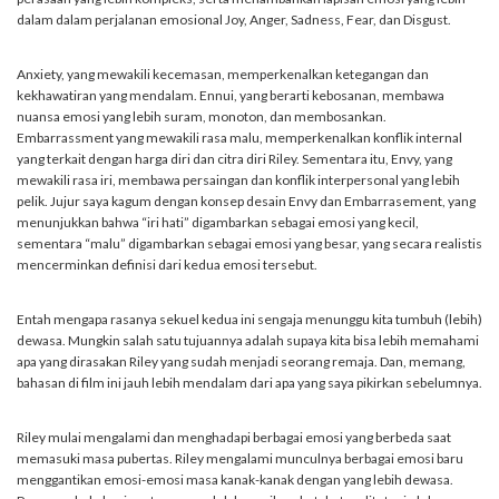
dalam dalam perjalanan emosional Joy, Anger, Sadness, Fear, dan Disgust.
Anxiety, yang mewakili kecemasan, memperkenalkan ketegangan dan
kekhawatiran yang mendalam. Ennui, yang berarti kebosanan, membawa
nuansa emosi yang lebih suram, monoton, dan membosankan.
Embarrassment yang mewakili rasa malu, memperkenalkan konflik internal
yang terkait dengan harga diri dan citra diri Riley. Sementara itu, Envy, yang
mewakili rasa iri, membawa persaingan dan konflik interpersonal yang lebih
pelik. Jujur saya kagum dengan konsep desain Envy dan Embarrasement, yang
menunjukkan bahwa “iri hati” digambarkan sebagai emosi yang kecil,
sementara “malu” digambarkan sebagai emosi yang besar, yang secara realistis
mencerminkan definisi dari kedua emosi tersebut.
Entah mengapa rasanya sekuel kedua ini sengaja menunggu kita tumbuh (lebih)
dewasa. Mungkin salah satu tujuannya adalah supaya kita bisa lebih memahami
apa yang dirasakan Riley yang sudah menjadi seorang remaja. Dan, memang,
bahasan di film ini jauh lebih mendalam dari apa yang saya pikirkan sebelumnya.
Riley mulai mengalami dan menghadapi berbagai emosi yang berbeda saat
memasuki masa pubertas. Riley mengalami munculnya berbagai emosi baru
menggantikan emosi-emosi masa kanak-kanak dengan yang lebih dewasa.