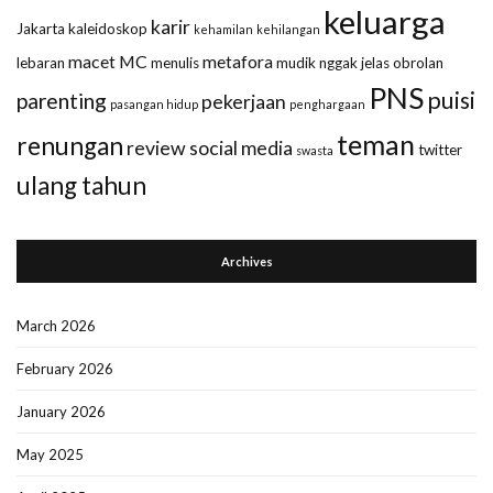
keluarga
karir
Jakarta
kaleidoskop
kehamilan
kehilangan
macet
MC
metafora
lebaran
menulis
mudik
nggak jelas
obrolan
PNS
puisi
parenting
pekerjaan
pasangan hidup
penghargaan
teman
renungan
review
social media
twitter
swasta
ulang tahun
Archives
March 2026
February 2026
January 2026
May 2025