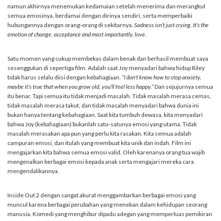
namun akhirnya menemukan kedamaian setelah menerima dan merangkul
semua emosinya, berdamai dengan dirinya sendiri, serta memperbaiki
hubungannya dengan orang-orang di sekitarnya.
Sadness isn’t just crying. It’s the
emotion of change, acceptance and most importantly, love
.
Satu momen yang cukup membekas dalam benak dan berhasil membuat saya
sesenggukan di sepertiga film. Adalah saat Joy menyadari bahwa hidup Riley
tidak harus selalu diisi dengan kebahagiaan.
“I don’t know how to stop anxiety,
maybe it’s true that when you grow old, you’ll feel less happy.”
Dan sejujurnya semua
itu benar. Tapi semua itu tidak menjadi masalah. Tidak masalah merasa cemas,
tidak masalah merasa takut, dan tidak masalah menyadari bahwa dunia ini
bukan hanya tentang kebahagiaan. Saat kita tumbuh dewasa, kita menyadari
bahwa Joy (kebahagiaan) bukanlah satu-satunya emosi yang utama. Tidak
masalah merasakan apa pun yang perlu kita rasakan. Kita semua adalah
campuran emosi, dan itulah yang membuat kita unik dan indah. Film ini
mengajarkan kita bahwa semua emosi valid. Oleh karenanya orang tua wajib
mengenalkan berbagai emosi kepada anak serta mengajari mereka cara
mengendalikannya.
Inside Out 2 dengan sangat akurat menggambarkan berbagai emosi yang
muncul karena berbagai perubahan yang menekan dalam kehidupan seorang
manusia. Komedi yang menghibur dipadu adegan yang memperluas pemikiran