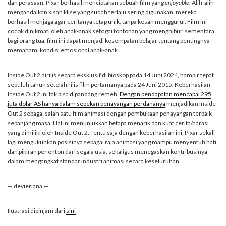
dan perasaan, Pixar berhasil menciptakan sebuah film yang
enjoyable
. Alih-alih
mengandalkan kisah klise yang sudah terlalu sering digunakan, mereka
berhasil menjaga agar ceritanya tetap unik, tanpa kesan menggurui. Film ini
cocok dinikmati oleh anak-anak sebagai tontonan yang menghibur, sementara
bagi orang tua, film ini dapat menjadi kesempatan belajar tentang pentingnya
memahami kondisi emosional anak-anak.
Inside Out 2 dirilis secara eksklusif di bioskop pada 14 Juni 2024, hampir tepat
sepuluh tahun setelah rilis film pertamanya pada 24 Juni 2015. Keberhasilan
Inside Out 2 ini tak bisa dipandang remeh.
Dengan pendapatan mencapai 295
juta dolar AS hanya dalam sepekan penayangan perdananya
menjadikan Inside
Out 2 sebagai salah satu film animasi dengan pembukaan penayangan terbaik
sepanjang masa. Hal ini menunjukkan betapa menarik dan kuat cerita/narasi
yang dimiliki oleh Inside Out 2. Tentu saja dengan keberhasilan ini, Pixar sekali
lagi mengukuhkan posisinya sebagai raja animasi yang mampu menyentuh hati
dan pikiran penonton dari segala usia, sekaligus menegaskan kontribusinya
dalam mengangkat standar industri animasi secara keseluruhan.
— devieriana —
Ilustrasi dipinjam dari
sini