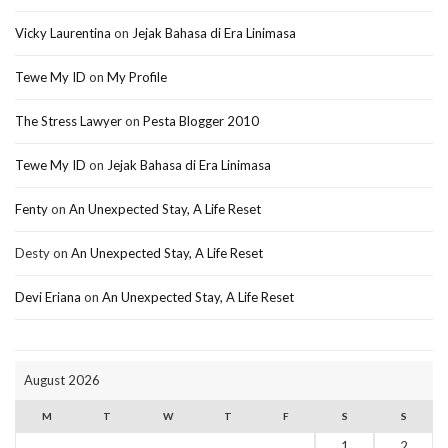
Vicky Laurentina
on
Jejak Bahasa di Era Linimasa
Tewe My ID
on
My Profile
The Stress Lawyer
on
Pesta Blogger 2010
Tewe My ID
on
Jejak Bahasa di Era Linimasa
Fenty
on
An Unexpected Stay, A Life Reset
Desty
on
An Unexpected Stay, A Life Reset
Devi Eriana
on
An Unexpected Stay, A Life Reset
August 2026
M
T
W
T
F
S
S
1
2