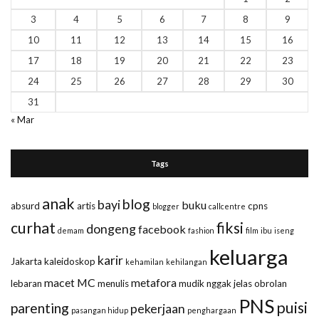
3
4
5
6
7
8
9
10
11
12
13
14
15
16
17
18
19
20
21
22
23
24
25
26
27
28
29
30
31
« Mar
Tags
anak
blog
bayi
buku
absurd
artis
cpns
blogger
callcentre
curhat
fiksi
dongeng
facebook
demam
fashion
film
ibu
iseng
keluarga
karir
Jakarta
kaleidoskop
kehamilan
kehilangan
macet
MC
metafora
lebaran
menulis
mudik
nggak jelas
obrolan
PNS
puisi
parenting
pekerjaan
pasangan hidup
penghargaan