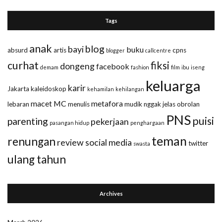
Tags
anak
blog
bayi
buku
absurd
artis
cpns
blogger
callcentre
curhat
fiksi
dongeng
facebook
demam
fashion
film
ibu
iseng
keluarga
karir
Jakarta
kaleidoskop
kehamilan
kehilangan
macet
MC
metafora
lebaran
menulis
mudik
nggak jelas
obrolan
PNS
puisi
parenting
pekerjaan
pasangan hidup
penghargaan
teman
renungan
review
social media
twitter
swasta
ulang tahun
Archives