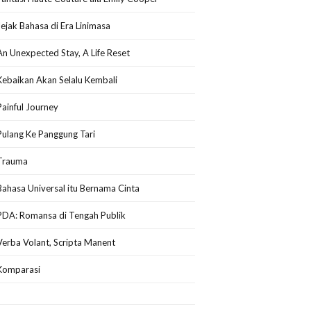
Jejak Bahasa di Era Linimasa
An Unexpected Stay, A Life Reset
Kebaikan Akan Selalu Kembali
Painful Journey
Pulang Ke Panggung Tari
Trauma
Bahasa Universal itu Bernama Cinta
PDA: Romansa di Tengah Publik
Verba Volant, Scripta Manent
Komparasi