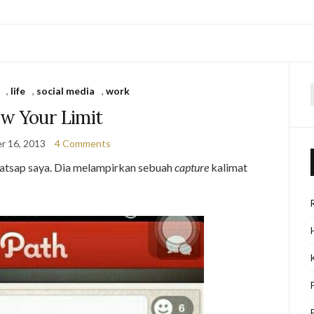
,
life
,
social media
,
work
f
w Your Limit
r 16, 2013
4 Comments
atsap saya. Dia melampirkan sebuah
capture
kalimat