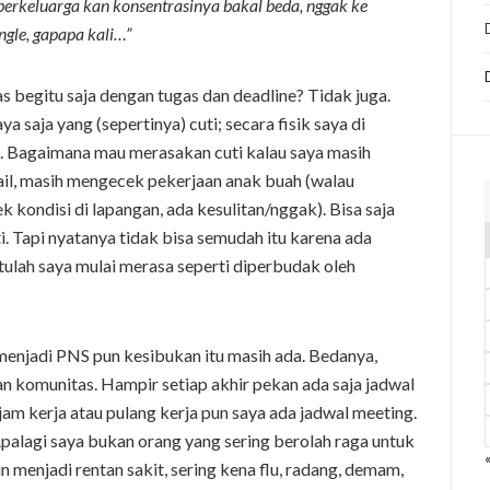
 berkeluarga kan konsentrasinya bakal beda, nggak ke
gle, gapapa kali…”
s begitu saja dengan tugas dan deadline? Tidak juga.
ya saja yang (sepertinya) cuti; secara fisik saya di
ta. Bagaimana mau merasakan cuti kalau saya masih
mail, masih mengecek pekerjaan anak buah (walau
kondisi di lapangan, ada kesulitan/nggak). Bisa saja
i. Tapi nyatanya tidak bisa semudah itu karena ada
itulah saya mulai merasa seperti diperbudak oleh
 menjadi PNS pun kesibukan itu masih ada. Bedanya,
an komunitas. Hampir setiap akhir pekan ada saja jadwal
 jam kerja atau pulang kerja pun saya ada jadwal meeting.
palagi saya bukan orang yang sering berolah raga untuk
menjadi rentan sakit, sering kena flu, radang, demam,