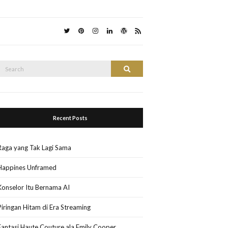
Search
Search
or:
Recent Posts
Raga yang Tak Lagi Sama
Happines Unframed
Konselor Itu Bernama AI
Piringan Hitam di Era Streaming
Fantasi Haute Couture ala Emily Cooper