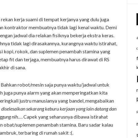
 rekan kerja suami di tempat kerjanya yang dulu juga
an kontraktor membuatnya tidak lagi kenal waktu. Demi
engan jadwal dia relakan fisiknya bekerja ekstra keras.
nya tidak lagi dirasakannya, kurangnya waktu istirahat,
si kopi, rokok, dan suplemen penambah stamina yang
etap fit dan terjaga, membuatnya harus dirawat di RS
hir di sana.
n. Bahkan robot/mesin saja punya waktu/jadwal untuk
h juga punya alarm yang akan memperingatkan kita
 seringkali justru manusianya yang bandel, mengabaikan
 diselesaikan sekarang keburu kerjaan yang lain datang dan
anggung nih…
. Capek yang seharusnya dibawa istirahat
n obat/suplemen penambah stamina. Baru sadar kalau
mbruk, terbaring di rumah sakit :(.