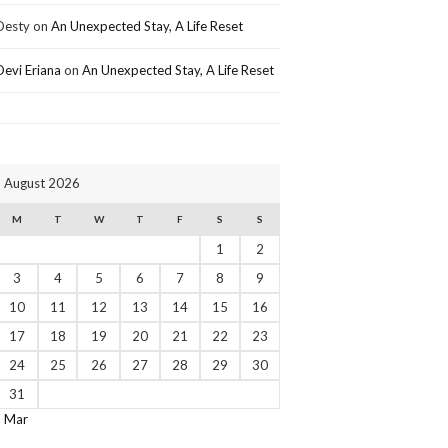
Desty
on
An Unexpected Stay, A Life Reset
Devi Eriana
on
An Unexpected Stay, A Life Reset
August 2026
M
T
W
T
F
S
S
1
2
3
4
5
6
7
8
9
10
11
12
13
14
15
16
17
18
19
20
21
22
23
24
25
26
27
28
29
30
31
« Mar