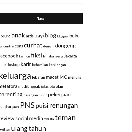
Tags
anak
blog
bayi
buku
absurd
artis
blogger
curhat
dongeng
cpns
callcentre
demam
fiksi
facebook
Jakarta
fashion
film
ibu
iseng
karir
kaleidoskop
kehamilan
kehilangan
keluarga
macet
MC
lebaran
menulis
metafora
mudik
nggak jelas
obrolan
parenting
pekerjaan
pasangan hidup
PNS
renungan
puisi
penghargaan
teman
review
social media
swasta
ulang tahun
twitter