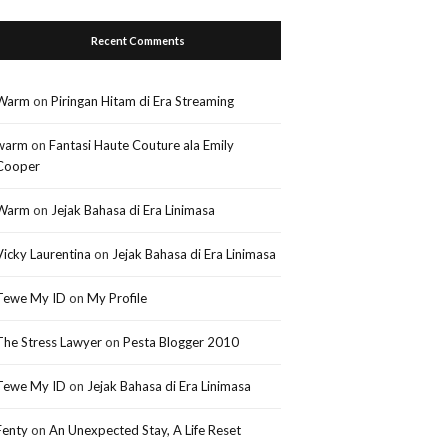
Recent Comments
Warm
on
Piringan Hitam di Era Streaming
warm
on
Fantasi Haute Couture ala Emily
Cooper
Warm
on
Jejak Bahasa di Era Linimasa
Vicky Laurentina
on
Jejak Bahasa di Era Linimasa
Tewe My ID
on
My Profile
The Stress Lawyer
on
Pesta Blogger 2010
Tewe My ID
on
Jejak Bahasa di Era Linimasa
Fenty
on
An Unexpected Stay, A Life Reset